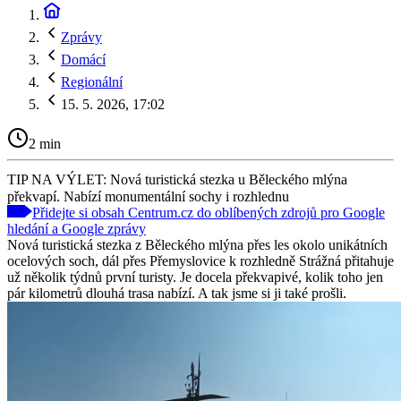
Zprávy
Domácí
Regionální
15. 5. 2026, 17:02
2 min
TIP NA VÝLET: Nová turistická stezka u Běleckého mlýna
překvapí. Nabízí monumentální sochy i rozhlednu
Přidejte si obsah Centrum.cz do oblíbených zdrojů pro Google
hledání a Google zprávy
Nová turistická stezka z Běleckého mlýna přes les okolo unikátních
ocelových soch, dál přes Přemyslovice k rozhledně Strážná přitahuje
už několik týdnů první turisty. Je docela překvapivé, kolik toho jen
pár kilometrů dlouhá trasa nabízí. A tak jsme si ji také prošli.