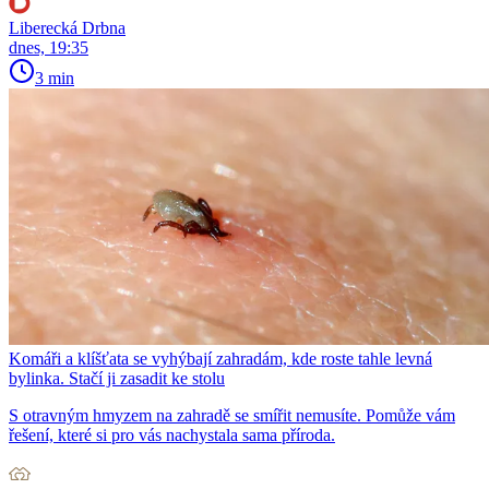
Liberecká Drbna
dnes, 19:35
3 min
Komáři a klíšťata se vyhýbají zahradám, kde roste tahle levná
bylinka. Stačí ji zasadit ke stolu
S otravným hmyzem na zahradě se smířit nemusíte. Pomůže vám
řešení, které si pro vás nachystala sama příroda.