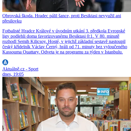
Obrovská škoda. Hradec pálil šance, proti Besiktasi nevyužil ani
přesilovku
Fotbalisté Hradce Králové v úvodním utkání 3. předkola Evropské
ligy podlehli doma favorizovanému Besiktasi 0:1. V 80. minutě
rozhodl Semih Kilicsoy. Hosté, v jejichž základní sestavě nastoupil
český křídelník Václav Černý, hráli od 71. minuty bez vyloučeného
Kassouma Ouattary. Odveta je na programu za týden v Istanbulu.
Aktuálně.cz - Sport
dnes, 19:05