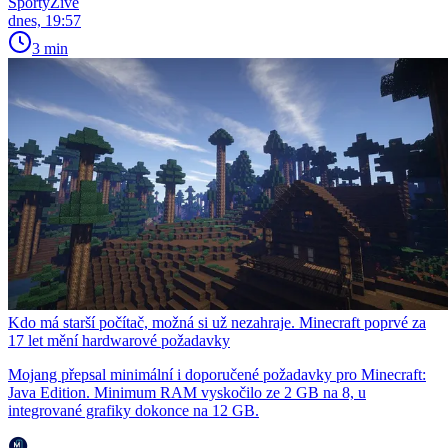
SportyŽivě
dnes, 19:57
3 min
Kdo má starší počítač, možná si už nezahraje. Minecraft poprvé za
17 let mění hardwarové požadavky
Mojang přepsal minimální i doporučené požadavky pro Minecraft:
Java Edition. Minimum RAM vyskočilo ze 2 GB na 8, u
integrované grafiky dokonce na 12 GB.