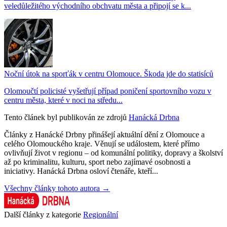
veledůležitého východního obchvatu města a připojí se k...
Noční útok na sporťák v centru Olomouce. Škoda jde do statisíců
Olomoučtí policisté vyšetřují případ poničení sportovního vozu v
centru města, které v noci na středu...
Tento článek byl publikován ze zdrojů
Hanácká Drbna
Články z Hanácké Drbny přinášejí aktuální dění z Olomouce a
celého Olomouckého kraje. Věnují se událostem, které přímo
ovlivňují život v regionu – od komunální politiky, dopravy a školství
až po kriminalitu, kulturu, sport nebo zajímavé osobnosti a
iniciativy. Hanácká Drbna osloví čtenáře, kteří...
Všechny články tohoto autora →
Další články z kategorie
Regionální