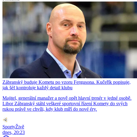
Zábranský buduje Kometu po vzoru Fergusona. Kučeřík popisuje,
jak šéf kontroluje každý detail klubu
Majitel, generální manažer a nově opět hlavní trenér v jedné osobě.
Libor Zábranský stáhl veškeré sportovní řízení Komety do svých
rukou právě ve chvíli, kdy klub míří do nové éry.
SportyŽivě
dnes, 20:23