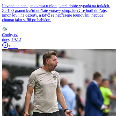
Levandule není jen okrasa u plotu, která dobře vypadá na fotkách.
Ze 100 gramů květů uděláte voňavý sirup, který se hodí do čaje,
limonády i na dezerty, a když se nepřežene louhování, nebude
chutnat jako skříň po babičce.
Cooky.cz
dnes, 19:12
3 min