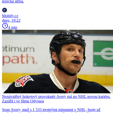
lezecká stěna.
Mobify.cz
dnes, 19:22
4 min
Nenáviděný hokejový provokatér Avery má po NHL novou kariéru.
Zazářil i ve filmu Odyssea
Sean Avery, muž s 1 533 trestnými minutami v NHL, hraje už