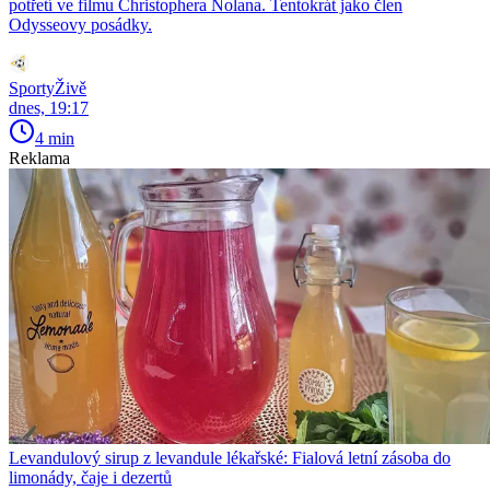
potřetí ve filmu Christophera Nolana. Tentokrát jako člen
Odysseovy posádky.
SportyŽivě
dnes, 19:17
4 min
Reklama
Levandulový sirup z levandule lékařské: Fialová letní zásoba do
limonády, čaje i dezertů