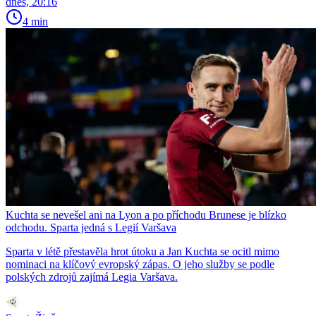
dnes, 20:16
4 min
Kuchta se nevešel ani na Lyon a po příchodu Brunese je blízko
odchodu. Sparta jedná s Legií Varšava
Sparta v létě přestavěla hrot útoku a Jan Kuchta se ocitl mimo
nominaci na klíčový evropský zápas. O jeho služby se podle
polských zdrojů zajímá Legia Varšava.