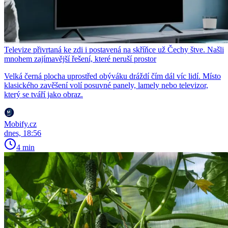
Televize přivrtaná ke zdi i postavená na skříňce už Čechy štve. Našli
mnohem zajímavější řešení, které neruší prostor
Velká černá plocha uprostřed obýváku dráždí čím dál víc lidí. Místo
klasického zavěšení volí posuvné panely, lamely nebo televizor,
který se tváří jako obraz.
Mobify.cz
dnes, 18:56
4 min