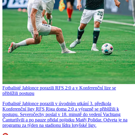
Fotbalisté Jablonce porazili RFS 2:0 a v Konferenční lize se
přiblížili postupu
Fotbalisté Jablonce porazili v úvodním utkání 3. předkola
Konferenční ligy RFS Riga doma 2:0 a výrazně se přiblížili k
postupu. Severočechy poslal v 18. minutě do vedení Vachtang
Čanturišvili a po pauze přidal pojistku Matěj Polidar. Odveta je na
programu za týden na stadionu lídra lotyšské ligy.