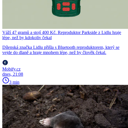
Váží 47 gramů a stojí 400 Kč. Reproduktor Parkside z Lidlu hraje
lépe, než by kdokoliv čekal
Dílenská značka Lidlu přišla s Bluetooth reproduktorem, který se
vejde do dlaně a hraje mnohem lépe, než by člověk čekal.
Mobify.cz
dnes, 21:08
3 min