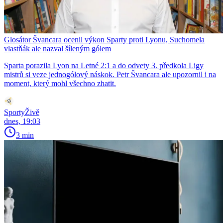
Glosátor Švancara ocenil výkon Sparty proti Lyonu, Suchomela
vlastňák ale nazval šíleným gólem
Sparta porazila Lyon na Letné 2:1 a do odvety 3. předkola Ligy
mistrů si veze jednogólový náskok. Petr Švancara ale upozornil i na
moment, který mohl všechno zhatit.
SportyŽivě
dnes, 19:03
3 min