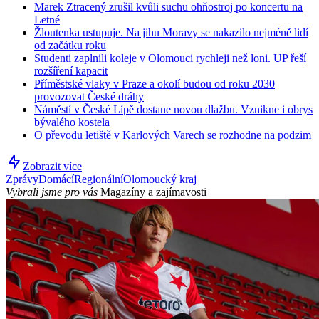
Marek Ztracený zrušil kvůli suchu ohňostroj po koncertu na
Letné
Žloutenka ustupuje. Na jihu Moravy se nakazilo nejméně lidí
od začátku roku
Studenti zaplnili koleje v Olomouci rychleji než loni. UP řeší
rozšíření kapacit
Příměstské vlaky v Praze a okolí budou od roku 2030
provozovat České dráhy
Náměstí v České Lípě dostane novou dlažbu. Vznikne i obrys
bývalého kostela
O převodu letiště v Karlových Varech se rozhodne na podzim
Zobrazit více
Zprávy
Domácí
Regionální
Olomoucký kraj
Vybrali jsme pro vás
Magazíny a zajímavosti