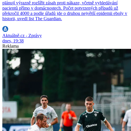
plánují výrazně rozšířit zásah proti nákaze, včetně vyhledávání
pacientů přímo v domácnostech. Počet potvrzených případů už
překročil 4000 a podle úřadů jde o druhou největší epidemii eboly v
historii, uvedl list The Guardian.
Aktuálně.cz - Zprávy
dnes, 19:38
Reklama