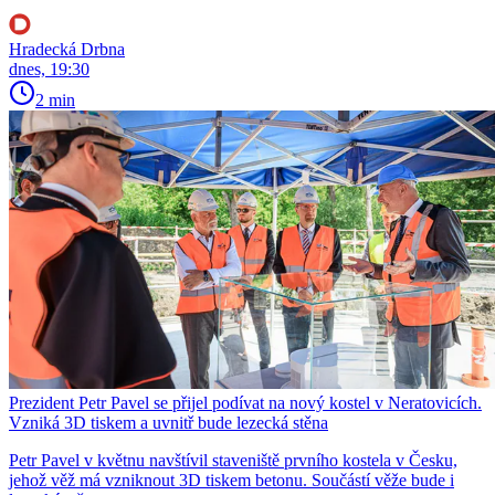
Hradecká Drbna
dnes, 19:30
2 min
Prezident Petr Pavel se přijel podívat na nový kostel v Neratovicích.
Vzniká 3D tiskem a uvnitř bude lezecká stěna
Petr Pavel v květnu navštívil staveniště prvního kostela v Česku,
jehož věž má vzniknout 3D tiskem betonu. Součástí věže bude i