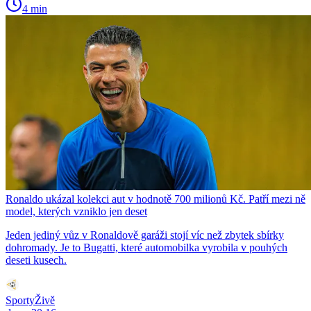
4 min
Ronaldo ukázal kolekci aut v hodnotě 700 milionů Kč. Patří mezi ně
model, kterých vzniklo jen deset
Jeden jediný vůz v Ronaldově garáži stojí víc než zbytek sbírky
dohromady. Je to Bugatti, které automobilka vyrobila v pouhých
deseti kusech.
SportyŽivě