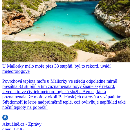
U Mallorky mělo moře přes 33 stupňů, byl to rekord, uvádí
meteorologové
Povrchová teplota moře u Mallorky ve středu odpoledne mírně
přesáhla 33 stupňů a tím zaznamenala nový španělský rekord.
Uvedla to ve čtvrtek meteorologická služba Aemet, která
poznamenala, že moře v okolí Baleárských ostrovů a v západním
Středomoří je letos nadprůměrně teplé, což ovlivňuje například také
noční teploty na pobřeží.
Aktuálně.cz - Zprávy
dnes, 18:36