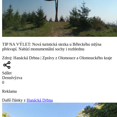
TIP NA VÝLET: Nová turistická stezka u Běleckého mlýna
překvapí. Nabízí monumentální sochy i rozhlednu
Zdroj
:
Hanácká Drbna | Zprávy z Olomouce a Olomouckého kraje
Sdílet
Denní
výzva
0
Reklama
Další články z
Hanácká Drbna