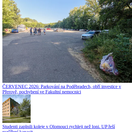
ČERVENEC 2026: Parkování na Poděbradech, obří investice v
Přerově, pochybení ve Fakultní nemocnici
Studenti zaplnili koleje v Olomouci rychleji než loni. UP řeší
rozšíření kapacit