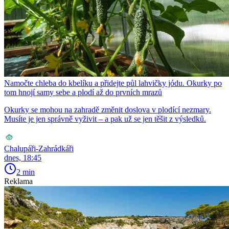
Namočte chleba do kbelíku a přidejte půl lahvičky jódu. Okurky po
tom hnojí samy sebe a plodí až do prvních mrazů
Okurky se mohou na zahradě změnit doslova v plodící nezmary.
Musíte je jen správně vyživit – a pak už se jen těšit z výsledků.
Chalupáři-Zahrádkáři
dnes, 18:45
2 min
Reklama