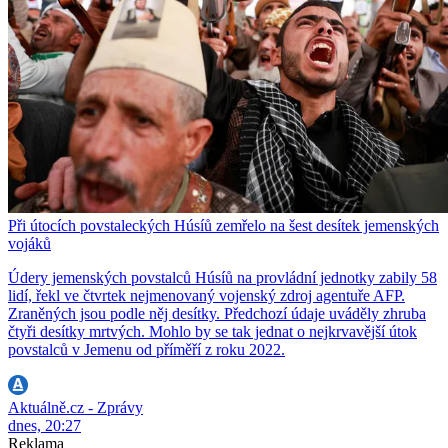
Při útocích povstaleckých Húsíů zemřelo na šest desítek jemenských
vojáků
Údery jemenských povstalců Húsíů na provládní jednotky zabily 58
lidí, řekl ve čtvrtek nejmenovaný vojenský zdroj agentuře AFP.
Zraněných jsou podle něj desítky. Předchozí údaje uváděly zhruba
čtyři desítky mrtvých. Mohlo by se tak jednat o nejkrvavější útok
povstalců v Jemenu od příměří z roku 2022.
Aktuálně.cz - Zprávy
dnes, 20:27
Reklama