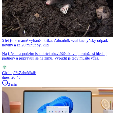
5 let jsme marně vyháněli krtka. Zahradník vzal kuchyňský odpad,
noviny a za 20 minut byl klid
Na jaře a na podzim jsou krtci obzvláště aktivní, protože si hledají
partnery a připravují se na zimu. Vypudit je tedy musíte včas.
Chalupáři-Zahrádkáři
dnes, 20:45
2 min