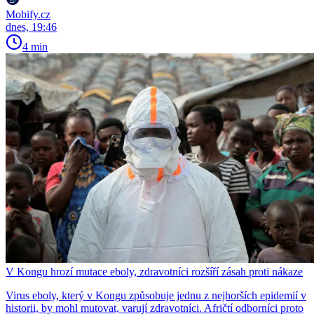
Mobify.cz
dnes, 19:46
4 min
V Kongu hrozí mutace eboly, zdravotníci rozšíří zásah proti nákaze
Virus eboly, který v Kongu způsobuje jednu z nejhorších epidemií v
historii, by mohl mutovat, varují zdravotníci. Afričtí odborníci proto