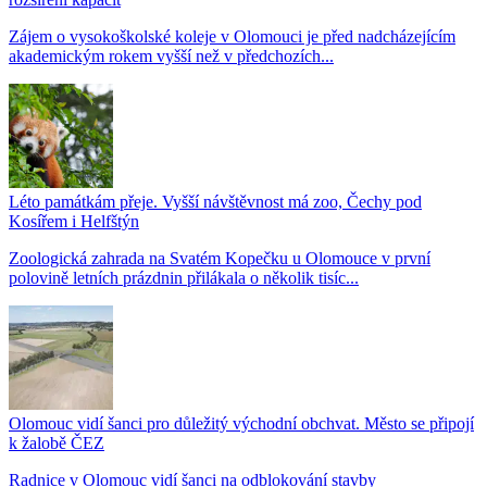
Zájem o vysokoškolské koleje v Olomouci je před nadcházejícím
akademickým rokem vyšší než v předchozích...
Léto památkám přeje. Vyšší návštěvnost má zoo, Čechy pod
Kosířem i Helfštýn
Zoologická zahrada na Svatém Kopečku u Olomouce v první
polovině letních prázdnin přilákala o několik tisíc...
Olomouc vidí šanci pro důležitý východní obchvat. Město se připojí
k žalobě ČEZ
Radnice v Olomouc vidí šanci na odblokování stavby