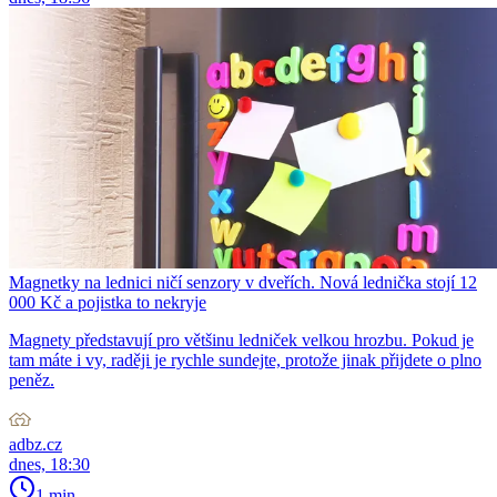
Magnetky na lednici ničí senzory v dveřích. Nová lednička stojí 12
000 Kč a pojistka to nekryje
Magnety představují pro většinu ledniček velkou hrozbu. Pokud je
tam máte i vy, raději je rychle sundejte, protože jinak přijdete o plno
peněz.
adbz.cz
dnes, 18:30
1 min