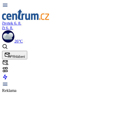
čtvrtek 6. 8.
čt 6. 8.
26°C
Přihlášení
Reklama