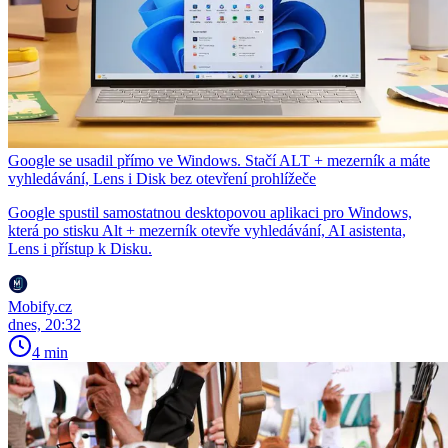
Google se usadil přímo ve Windows. Stačí ALT + mezerník a máte
vyhledávání, Lens i Disk bez otevření prohlížeče
Google spustil samostatnou desktopovou aplikaci pro Windows,
která po stisku Alt + mezerník otevře vyhledávání, AI asistenta,
Lens i přístup k Disku.
Mobify.cz
dnes, 20:32
4 min