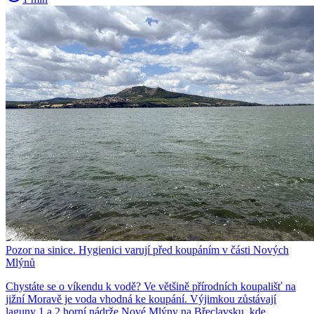
Pozor na sinice. Hygienici varují před koupáním v části Nových
Mlýnů
Chystáte se o víkendu k vodě? Ve většině přírodních koupališť na
jižní Moravě je voda vhodná ke koupání. Výjimkou zůstávají
laguny 1 a 2 horní nádrže Nové Mlýny na Břeclavsku, kde