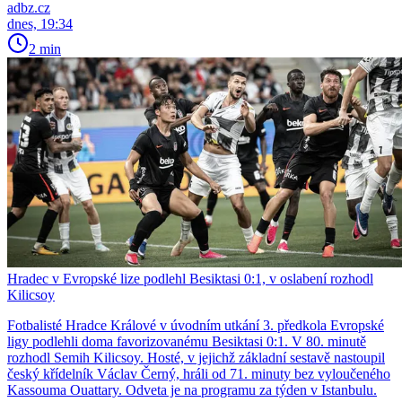
adbz.cz
dnes, 19:34
2 min
Hradec v Evropské lize podlehl Besiktasi 0:1, v oslabení rozhodl
Kilicsoy
Fotbalisté Hradce Králové v úvodním utkání 3. předkola Evropské
ligy podlehli doma favorizovanému Besiktasi 0:1. V 80. minutě
rozhodl Semih Kilicsoy. Hosté, v jejichž základní sestavě nastoupil
český křídelník Václav Černý, hráli od 71. minuty bez vyloučeného
Kassouma Ouattary. Odveta je na programu za týden v Istanbulu.