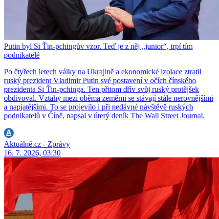
Putin byl Si Ťin-pchingův vzor. Teď je z něj „junior“, trpí tím
podnikatelé
Po čtyřech letech války na Ukrajině a ekonomické izolace ztratil
ruský prezident Vladimir Putin své postavení v očích čínského
prezidenta Si Ťin-pchinga. Ten přitom dřív svůj ruský protějšek
obdivoval. Vztahy mezi oběma zeměmi se stávají stále nerovnějšími
a napjatějšími. To se projevilo i při nedávné návštěvě ruských
podnikatelů v Číně, napsal v úterý deník The Wall Street Journal.
Aktuálně.cz - Zprávy
16. 7. 2026, 03:30