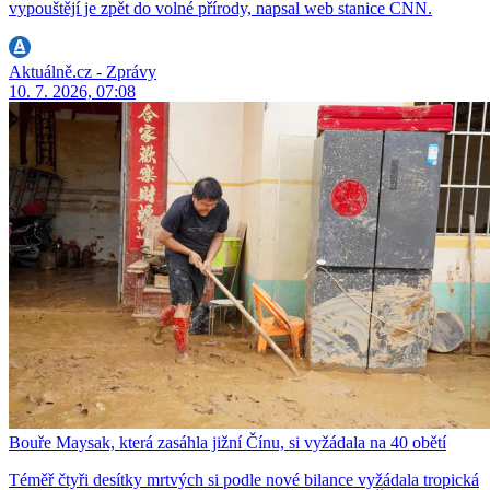
vypouštějí je zpět do volné přírody, napsal web stanice CNN.
Aktuálně.cz - Zprávy
10. 7. 2026, 07:08
Bouře Maysak, která zasáhla jižní Čínu, si vyžádala na 40 obětí
Téměř čtyři desítky mrtvých si podle nové bilance vyžádala tropická