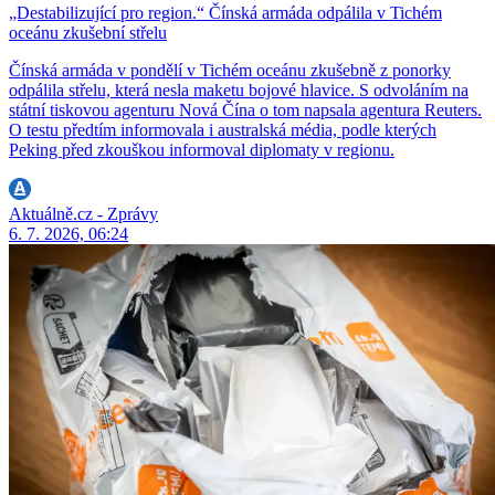
„Destabilizující pro region.“ Čínská armáda odpálila v Tichém
oceánu zkušební střelu
Čínská armáda v pondělí v Tichém oceánu zkušebně z ponorky
odpálila střelu, která nesla maketu bojové hlavice. S odvoláním na
státní tiskovou agenturu Nová Čína o tom napsala agentura Reuters.
O testu předtím informovala i australská média, podle kterých
Peking před zkouškou informoval diplomaty v regionu.
Aktuálně.cz - Zprávy
6. 7. 2026, 06:24