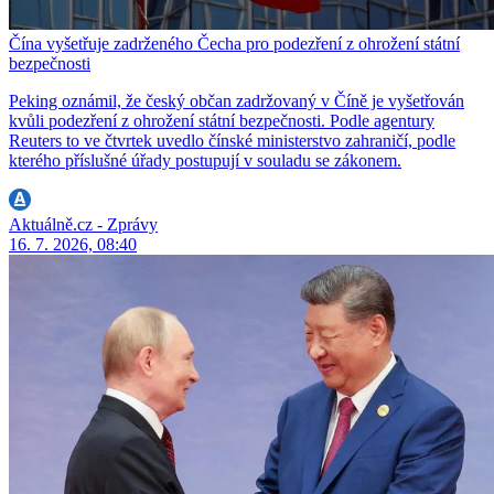
Čína vyšetřuje zadrženého Čecha pro podezření z ohrožení státní
bezpečnosti
Peking oznámil, že český občan zadržovaný v Číně je vyšetřován
kvůli podezření z ohrožení státní bezpečnosti. Podle agentury
Reuters to ve čtvrtek uvedlo čínské ministerstvo zahraničí, podle
kterého příslušné úřady postupují v souladu se zákonem.
Aktuálně.cz - Zprávy
16. 7. 2026, 08:40