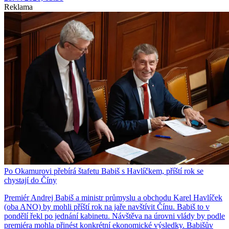
Reklama
Po Okamurovi přebírá štafetu Babiš s Havlíčkem, příští rok se
chystají do Číny
Premiér Andrej Babiš a ministr průmyslu a obchodu Karel Havlíček
(oba ANO) by mohli příští rok na jaře navštívit Čínu. Babiš to v
pondělí řekl po jednání kabinetu. Návštěva na úrovni vlády by podle
premiéra mohla přinést konkrétní ekonomické výsledky. Babišův