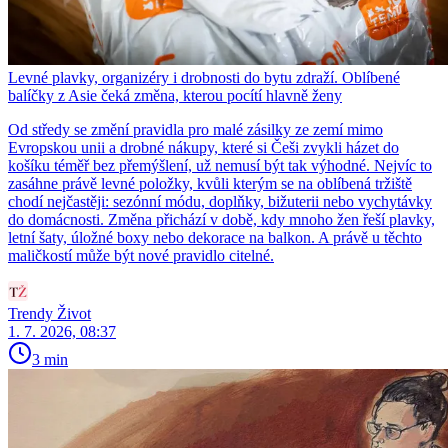
Levné plavky, organizéry i drobnosti do bytu zdraží. Oblíbené
balíčky z Asie čeká změna, kterou pocítí hlavně ženy
Od středy se změní pravidla pro malé zásilky ze zemí mimo
Evropskou unii a drobné nákupy, které si Češi zvykli házet do
košíku téměř bez přemýšlení, už nemusí být tak výhodné. Nejvíc to
zasáhne právě levné položky, kvůli kterým se na oblíbená tržiště
chodí nejčastěji: sezónní módu, doplňky, bižuterii nebo vychytávky
do domácnosti. Změna přichází v době, kdy mnoho žen řeší plavky,
letní šaty, úložné boxy nebo dekorace na balkon. A právě u těchto
maličkostí může být nové pravidlo citelné.
Trendy Život
1. 7. 2026, 08:37
3 min