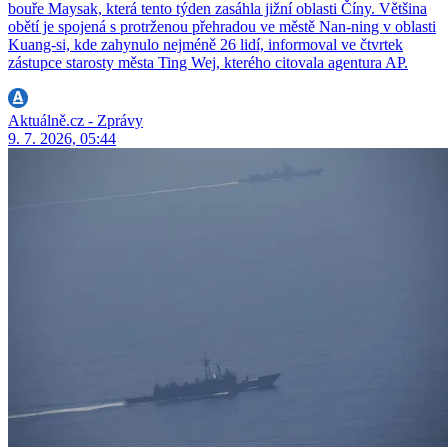
bouře Maysak, která tento týden zasáhla jižní oblasti Číny. Většina
obětí je spojená s protrženou přehradou ve městě Nan-ning v oblasti
Kuang-si, kde zahynulo nejméně 26 lidí, informoval ve čtvrtek
zástupce starosty města Ting Wej, kterého citovala agentura AP.
Aktuálně.cz - Zprávy
9. 7. 2026, 05:44