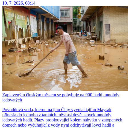
10. 7. 2026, 08:14
Zaplaveným čínským městem se pohybuje na 900 hadů, mnohdy
jedovatých
Povodňová voda, kterou na jihu Číny vyvolal tajfun Maysak,
přinesla do jednoho z tamních měst asi devět stovek mnohdy
jedovatých hadů. Plazy proplouvající kolem nábytku v zatopených
domech nebo vyčuhující z vody nyní odchytávají lovci hadů a