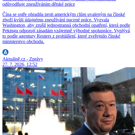
odůvodňuje zneužíváním dětské práce
Čína se ostře ohradila proti americkým clům uvaleným na čínské
zboží kvůli údajnému zneužívání nucené práce. Vyzvala
Washington, aby zrušil jednostranná obchodní opatření, která podle
Pekingu odporují zásadám vzájemně výhodné spolupráce. Vyplývá
to podle agentury Reuters z prohlášení, které zveřejnilo čínské
ministerstvo obchodu.
Aktuálně.cz - Zprávy
27. 7. 2026, 12:52