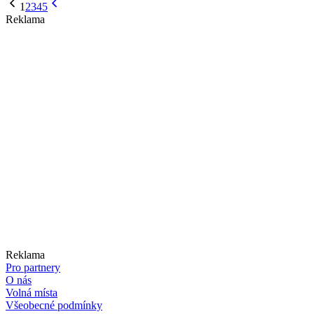
1
2
3
4
5
Reklama
Reklama
Pro partnery
O nás
Volná místa
Všeobecné podmínky