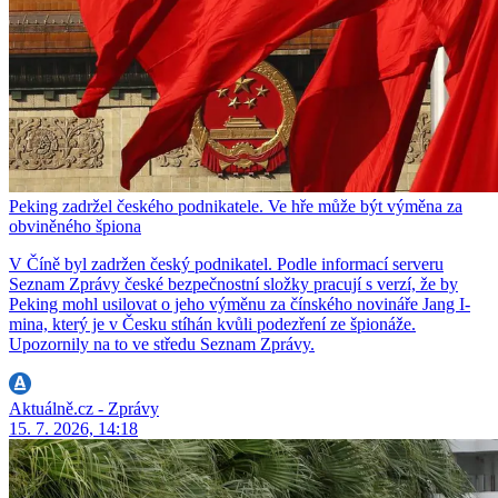
Peking zadržel českého podnikatele. Ve hře může být výměna za
obviněného špiona
V Číně byl zadržen český podnikatel. Podle informací serveru
Seznam Zprávy české bezpečnostní složky pracují s verzí, že by
Peking mohl usilovat o jeho výměnu za čínského novináře Jang I-
mina, který je v Česku stíhán kvůli podezření ze špionáže.
Upozornily na to ve středu Seznam Zprávy.
Aktuálně.cz - Zprávy
15. 7. 2026, 14:18