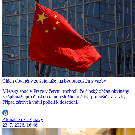
Číňan obviněný ze špionáže má být propuštěn z vazby
Městský soud v Praze v červnu rozhodl, že čínský občan obviněný
ze špionáže pro čínskou tajnou službu, má být propuštěn z vazby.
Případ zároveň vrátil policii k došetření.
Aktuálně.cz - Zprávy
23. 7. 2026, 16:48