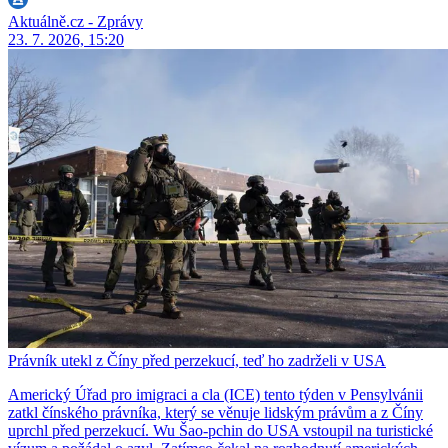
Aktuálně.cz - Zprávy
23. 7. 2026, 15:20
Právník utekl z Číny před perzekucí, teď ho zadrželi v USA
Americký Úřad pro imigraci a cla (ICE) tento týden v Pensylvánii
zatkl čínského právníka, který se věnuje lidským právům a z Číny
uprchl před perzekucí. Wu Šao-pchin do USA vstoupil na turistické