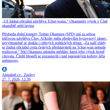
„Už žádná oficiální návštěva Tchaj-wanu.“ Okamurův výrok v Číně
okamžitě strhl lavinu
Předseda dolní komory Tomio Okamura (SPD) má za sebou
klíčovou návštěvu Číny. Ačkoliv měla především byznysový rámec,
nevyhnutelně se dotkla i citlivých politických témat. „Za naší vlády
se žádná oficiální cesta českých představitelů na Tchaj-wan nebude
realizovat,“ řekl Okamura místním médiím, která jeho výrok hojně
citovala. Čínští blogeři se pozastavili i nad japonskými kořeny šéfa
sněmovny.
Aktuálně.cz - Zprávy
27. 7. 2026, 12:39