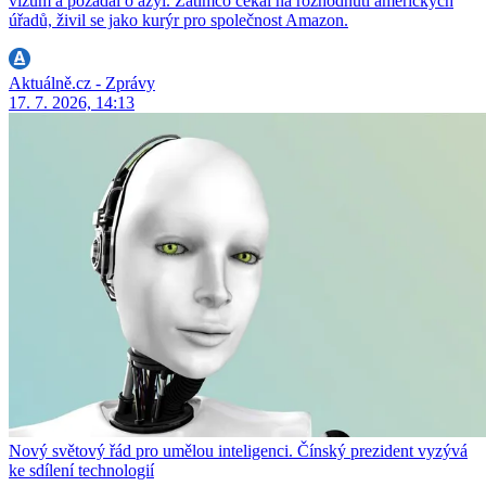
vízum a požádal o azyl. Zatímco čekal na rozhodnutí amerických
úřadů, živil se jako kurýr pro společnost Amazon.
Aktuálně.cz - Zprávy
17. 7. 2026, 14:13
Nový světový řád pro umělou inteligenci. Čínský prezident vyzývá
ke sdílení technologií