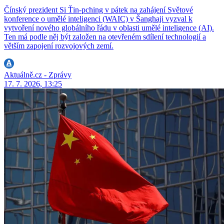
Čínský prezident Si Ťin-pching v pátek na zahájení Světové
konference o umělé inteligenci (WAIC) v Šanghaji vyzval k
vytvoření nového globálního řádu v oblasti umělé inteligence (AI).
Ten má podle něj být založen na otevřeném sdílení technologií a
větším zapojení rozvojových zemí.
Aktuálně.cz - Zprávy
17. 7. 2026, 13:25