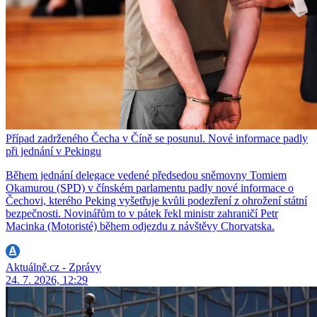
Případ zadrženého Čecha v Číně se posunul. Nové informace padly
při jednání v Pekingu
Během jednání delegace vedené předsedou sněmovny Tomiem
Okamurou (SPD) v čínském parlamentu padly nové informace o
Čechovi, kterého Peking vyšetřuje kvůli podezření z ohrožení státní
bezpečnosti. Novinářům to v pátek řekl ministr zahraničí Petr
Macinka (Motoristé) během odjezdu z návštěvy Chorvatska.
Aktuálně.cz - Zprávy
24. 7. 2026, 12:29