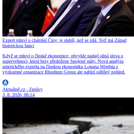
Expert mluví o chátrání Číny: je slabší, než se zdá. Teď má Západ
historickou šanci
Když se mluví o čínské ekonomice, obvykle padají silná slova o
supervelmoci, která brzy předežene Spojené státy. Nová analýza
amerického experta na čínskou ekonomiku Logana Wrighta z
výzkumné organizace Rhodium Group ale nabízí odlišný pohled.
Aktuálně.cz - Zprávy
3. 8. 2026, 06:14