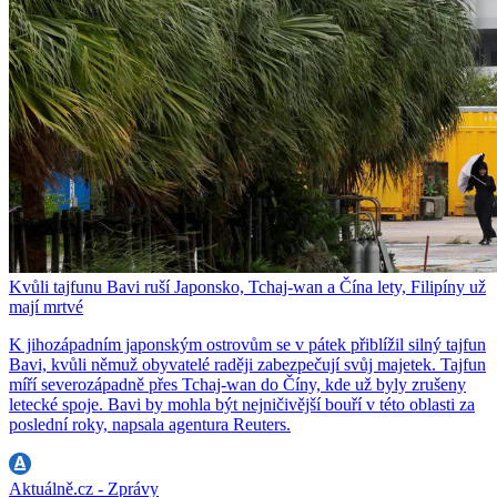
Kvůli tajfunu Bavi ruší Japonsko, Tchaj-wan a Čína lety, Filipíny už
mají mrtvé
K jihozápadním japonským ostrovům se v pátek přiblížil silný tajfun
Bavi, kvůli němuž obyvatelé raději zabezpečují svůj majetek. Tajfun
míří severozápadně přes Tchaj-wan do Číny, kde už byly zrušeny
letecké spoje. Bavi by mohla být nejničivější bouří v této oblasti za
poslední roky, napsala agentura Reuters.
Aktuálně.cz - Zprávy