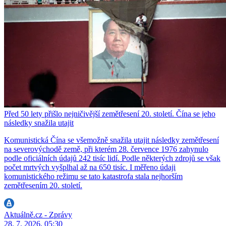
Před 50 lety přišlo nejničivější zemětřesení 20. století. Čína se jeho
následky snažila utajit
Komunistická Čína se všemožně snažila utajit následky zemětřesení
na severovýchodě země, při kterém 28. července 1976 zahynulo
podle oficiálních údajů 242 tisíc lidí. Podle některých zdrojů se však
počet mrtvých vyšplhal až na 650 tisíc. I měřeno údaji
komunistického režimu se tato katastrofa stala nejhorším
zemětřesením 20. století.
Aktuálně.cz - Zprávy
28. 7. 2026, 05:30