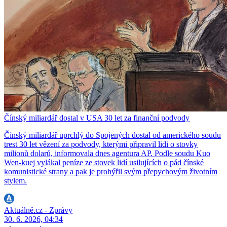
Čínský miliardář dostal v USA 30 let za finanční podvody
Čínský miliardář uprchlý do Spojených dostal od amerického soudu
trest 30 let vězení za podvody, kterými připravil lidi o stovky
milionů dolarů, informovala dnes agentura AP. Podle soudu Kuo
Wen-kuej vylákal peníze ze stovek lidí usilujících o pád čínské
komunistické strany a pak je prohýřil svým přepychovým životním
stylem.
Aktuálně.cz - Zprávy
30. 6. 2026, 04:34