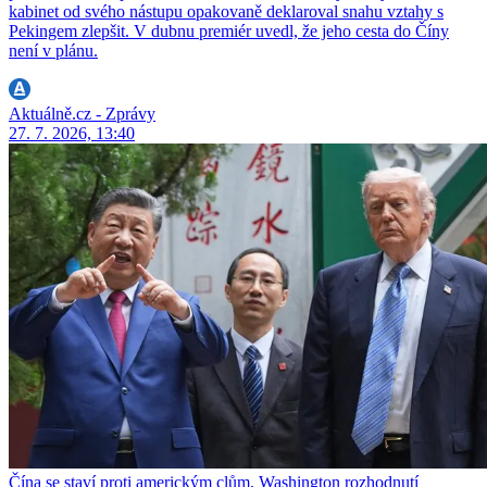
kabinet od svého nástupu opakovaně deklaroval snahu vztahy s
Pekingem zlepšit. V dubnu premiér uvedl, že jeho cesta do Číny
není v plánu.
Aktuálně.cz - Zprávy
27. 7. 2026, 13:40
Čína se staví proti americkým clům, Washington rozhodnutí