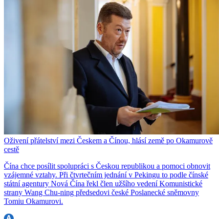
Oživení přátelství mezi Českem a Čínou, hlásí země po Okamurově
cestě
Čína chce posílit spolupráci s Českou republikou a pomoci obnovit
vzájemné vztahy. Při čtvrtečním jednání v Pekingu to podle čínské
státní agentury Nová Čína řekl člen užšího vedení Komunistické
strany Wang Chu-ning předsedovi české Poslanecké sněmovny
Tomiu Okamurovi.