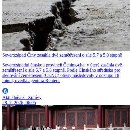
Severozápad Číny zasáhla dvě zemětřesení o síle 5,7 a 5,8 stupně
Severozápadní čínskou provincii Čching-chaj v úterý zasáhla dvě
zemětřesení o síle 5,7 a 5,8 stupně. Podle Čínského střediska pro
sledování zemětřesení (CENC) otřesy následovaly v odstupu 18
minut, uvedla agentura Reuters.
Aktuálně.cz - Zprávy
28. 7. 2026, 06:05