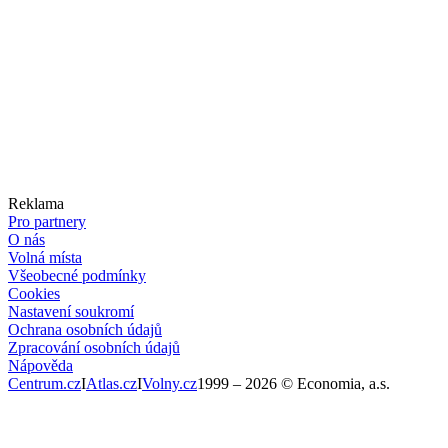
Reklama
Pro partnery
O nás
Volná místa
Všeobecné podmínky
Cookies
Nastavení soukromí
Ochrana osobních údajů
Zpracování osobních údajů
Nápověda
Centrum.cz
I
Atlas.cz
I
Volny.cz
1999 –
2026
© Economia, a.s.