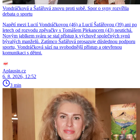
Vondráčková a Šafářová znovu proti sobě. Spor o syny rozvířila
debata o sportu
Napětí mezi Lucií Vondráčkovou (46) a Lucií Šafářovou (39) ani po
letech od rozvodu zpěvačky s Tomášem Plekancem (43) neutichá.
Novým jablkem sváru se stal přístup k výchově společných synů
bývalých manželů. Zatímco Šafářová prosazuje důslednou podporu
sportu, Vondráčková sází na svobodnější přístup a otevřenou
komunikaci s dětmi.
Aplausin.cz
6. 8. 2026, 12:52
3 min