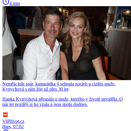
4 min
Neměla kde spát, kamarádka jí sehnala nocleh u cizího muže.
Kynychová s ním žije už přes 30 let
Hanka Kynychová přespala u muže, kterého v životě neviděla. O
pár let později si ho vzala a jsou spolu dodnes.
VIPživot.cz
dnes, 07:02