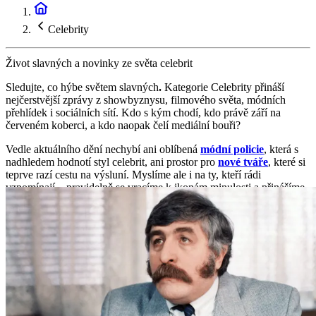
Celebrity
Život slavných a novinky ze světa celebrit
Sledujte, co hýbe světem slavných
.
Kategorie Celebrity přináší
nejčerstvější zprávy z showbyznysu, filmového světa, módních
přehlídek i sociálních sítí. Kdo s kým chodí, kdo právě září na
červeném koberci, a kdo naopak čelí mediální bouři?
Vedle aktuálního dění nechybí ani oblíbená
módní policie
, která s
nadhledem hodnotí styl celebrit, ani prostor pro
nové tváře
, které si
teprve razí cestu na výsluní. Myslíme ale i na ty, kteří rádi
vzpomínají – pravidelně se vracíme k ikonám minulosti a přinášíme
obsah
pro pamětníky
, kteří chtějí znovu objevit známé tváře v
novém kontextu.
Nejde jen o skandály – najdete tu i lidské příběhy, úspěchy, návraty i
proměny.
Celebrity pod drobnohledem, bez bulváru, ale s
nadhledem a vkusem.
Ať už se zajímáte o domácí hvězdy nebo
hollywoodské legendy, tady vám žádná zajímavost neunikne.