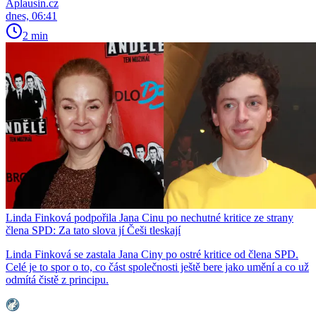
Aplausin.cz
dnes, 06:41
2 min
Linda Finková podpořila Jana Cinu po nechutné kritice ze strany
člena SPD: Za tato slova jí Češi tleskají
Linda Finková se zastala Jana Ciny po ostré kritice od člena SPD.
Celé je to spor o to, co část společnosti ještě bere jako umění a co už
odmítá čistě z principu.