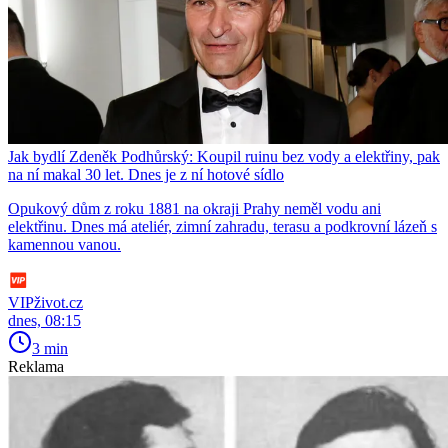
Jak bydlí Zdeněk Podhůrský: Koupil ruinu bez vody a elektřiny, pak
na ní makal 30 let. Dnes je z ní hotové sídlo
Opukový dům z roku 1881 na okraji Prahy neměl vodu ani
elektřinu. Dnes má ateliér, zimní zahradu, terasu a podkrovní lázeň s
kamennou vanou.
VIPživot.cz
dnes, 08:15
3 min
Reklama