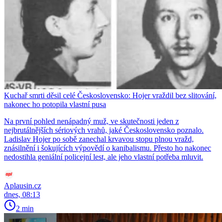
Kuchař smrti děsil celé Československo: Hojer vraždil bez slitování,
nakonec ho potopila vlastní pusa
Na první pohled nenápadný muž, ve skutečnosti jeden z
nejbrutálnějších sériových vrahů, jaké Československo poznalo.
Ladislav Hojer po sobě zanechal krvavou stopu plnou vražd,
znásilnění i šokujících výpovědí o kanibalismu. Přesto ho nakonec
nedostihla geniální policejní lest, ale jeho vlastní potřeba mluvit.
Aplausin.cz
dnes, 08:13
2 min