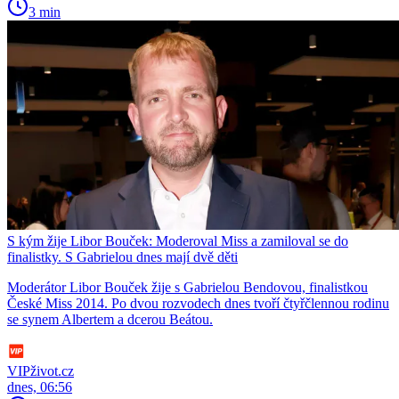
3 min
S kým žije Libor Bouček: Moderoval Miss a zamiloval se do
finalistky. S Gabrielou dnes mají dvě děti
Moderátor Libor Bouček žije s Gabrielou Bendovou, finalistkou
České Miss 2014. Po dvou rozvodech dnes tvoří čtyřčlennou rodinu
se synem Albertem a dcerou Beátou.
VIPživot.cz
dnes, 06:56