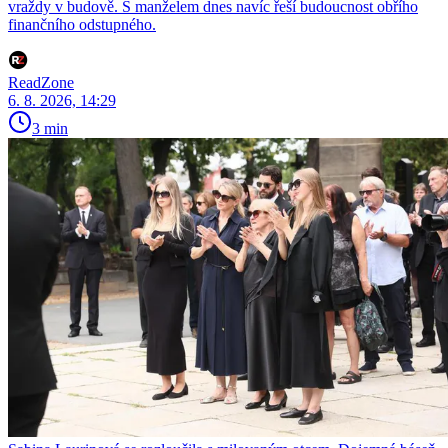
vraždy v budově. S manželem dnes navíc řeší budoucnost obřího
finančního odstupného.
ReadZone
6. 8. 2026, 14:29
3 min