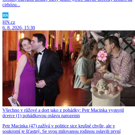
cirhózu...
HN.cz
6. 8. 2026, 15:30
Všechno v růžové a dort jako z pohádky: Petr Macinka vystrojil
dcerce (1) pohádkovou oslavu narozenin
Petr Macinka (47) zažívá v politice sice krušné chvíle, ale v
soukromí je šťastný. Se svou milovanou rodinou oslavili první