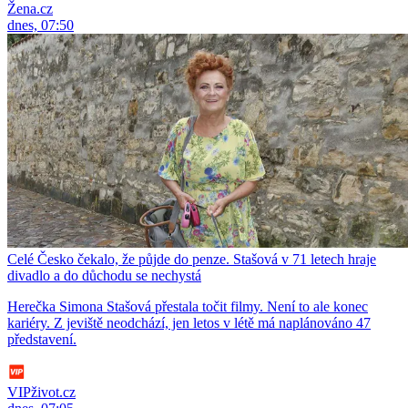
Žena.cz
dnes, 07:50
Celé Česko čekalo, že půjde do penze. Stašová v 71 letech hraje
divadlo a do důchodu se nechystá
Herečka Simona Stašová přestala točit filmy. Není to ale konec
kariéry. Z jeviště neodchází, jen letos v létě má naplánováno 47
představení.
VIPživot.cz