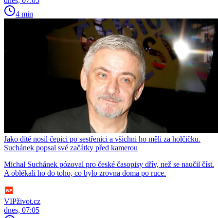
dnes, 07:05
4 min
Jako dítě nosil čepici po sestřenici a všichni ho měli za holčičku.
Suchánek popsal své začátky před kamerou
Michal Suchánek pózoval pro české časopisy dřív, než se naučil číst.
A oblékali ho do toho, co bylo zrovna doma po ruce.
VIPživot.cz
dnes, 07:05