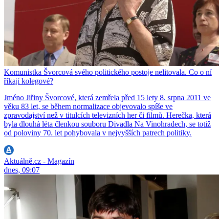
Komunistka Švorcová svého politického postoje nelitovala. Co o ní
říkají kolegové?
Jméno Jiřiny Švorcové, která zemřela před 15 lety 8. srpna 2011 ve
věku 83 let, se během normalizace objevovalo spíše ve
zpravodajství než v titulcích televizních her či filmů. Herečka, která
byla dlouhá léta členkou souboru Divadla Na Vinohradech, se totiž
od poloviny 70. let pohybovala v nejvyšších patrech politiky.
Aktuálně.cz - Magazín
dnes, 09:07