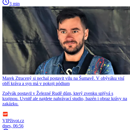
3 min
Marek Ztracený si nechal postavit vilu na Šumavě. V obýváku visí
obří kráva a syn má v pokoji pódium
Zpěvák postavil v Železné Rudě dům, který zvenku splývá s
krajinou. Uvnitř ale najdete nahrávací studio, bazén i obraz krávy na
zakázku.
VIPživot.cz
dnes, 06:56