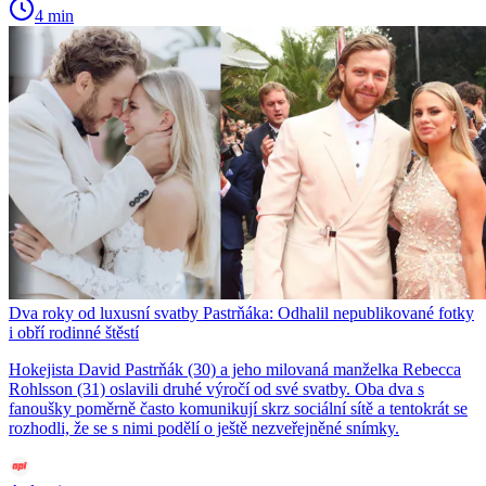
4 min
Dva roky od luxusní svatby Pastrňáka: Odhalil nepublikované fotky
i obří rodinné štěstí
Hokejista David Pastrňák (30) a jeho milovaná manželka Rebecca
Rohlsson (31) oslavili druhé výročí od své svatby. Oba dva s
fanoušky poměrně často komunikují skrz sociální sítě a tentokrát se
rozhodli, že se s nimi podělí o ještě nezveřejněné snímky.