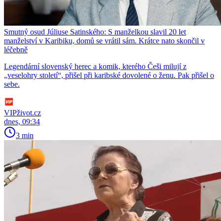
Smutný osud Júliuse Satinského: S manželkou slavil 20 let
manželství v Karibiku, domů se vrátil sám. Krátce nato skončil v
léčebně
Legendární slovenský herec a komik, kterého Češi milují z
„veselohry století“, přišel při karibské dovolené o ženu. Pak přišel o
sebe.
VIPživot.cz
dnes, 09:34
3 min