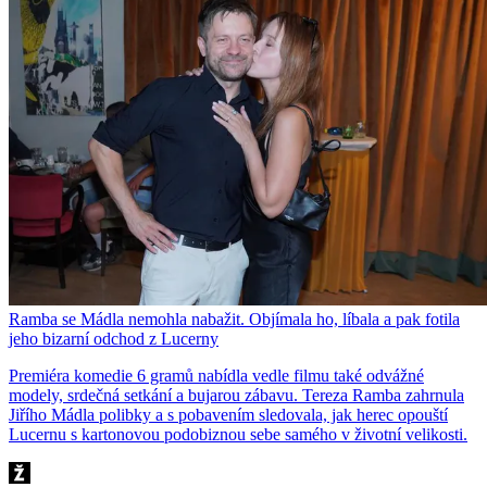
Ramba se Mádla nemohla nabažit. Objímala ho, líbala a pak fotila
jeho bizarní odchod z Lucerny
Premiéra komedie 6 gramů nabídla vedle filmu také odvážné
modely, srdečná setkání a bujarou zábavu. Tereza Ramba zahrnula
Jiřího Mádla polibky a s pobavením sledovala, jak herec opouští
Lucernu s kartonovou podobiznou sebe samého v životní velikosti.