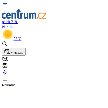
pátek 7. 8.
pá 7. 8.
23°C
Přihlášení
Reklama