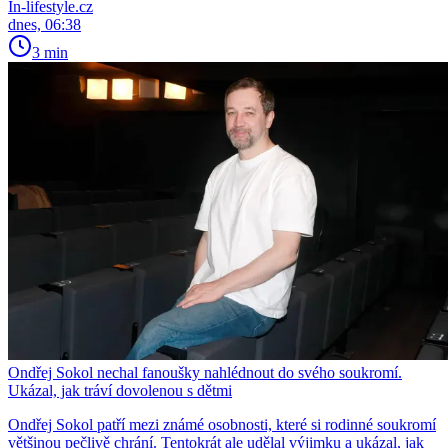
In-lifestyle.cz
dnes, 06:38
3 min
Ondřej Sokol nechal fanoušky nahlédnout do svého soukromí.
Ukázal, jak tráví dovolenou s dětmi
Ondřej Sokol patří mezi známé osobnosti, které si rodinné soukromí
většinou pečlivě chrání. Tentokrát ale udělal výjimku a ukázal, jak