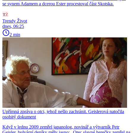
se synem Adamem a dcerou Ester procestoval část Skotska.
Trendy Život
dnes, 06:25
2 min
Upřímná zpráva o otci, jehož nešlo zachránit. Geislerová natočila
osobitý dokument
Když v lednu 2009 zemřel japanolog, novinář a výtvarník Petr
Geisler, bulvární deníky měly jasno: „Otec slavné herečky zemřel na