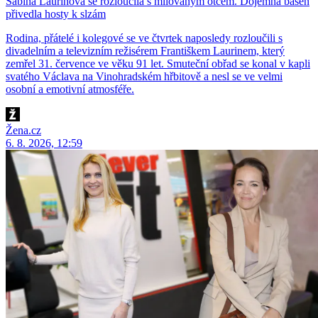
Sabina Laurinová se rozloučila s milovaným otcem. Dojemná báseň
přivedla hosty k slzám
Rodina, přátelé i kolegové se ve čtvrtek naposledy rozloučili s
divadelním a televizním režisérem Františkem Laurinem, který
zemřel 31. července ve věku 91 let. Smuteční obřad se konal v kapli
svatého Václava na Vinohradském hřbitově a nesl se ve velmi
osobní a emotivní atmosféře.
Žena.cz
6. 8. 2026, 12:59