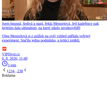
Jsem hnusná, šedivá a stará, řekla Menzelová. Její kadeřnice pak
hejtrům dala ultimátum, na které nikdo neodpověděl
Olga Menzelová si z urážek na svůj vzhled udělala veřejný
experiment. Stačila jedna podmínka, a kritici zmlkli.
VIPživot.cz
6. 8. 2026, 11:40
3 min
1
2
3
4
...
238
Reklama