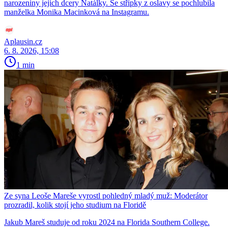
narozeniny jejich dcery Natálky. Se střípky z oslavy se pochlubila
manželka Monika Macinková na Instagramu.
Aplausin.cz
6. 8. 2026, 15:08
1 min
Ze syna Leoše Mareše vyrostl pohledný mladý muž: Moderátor
prozradil, kolik stojí jeho studium na Floridě
Jakub Mareš studuje od roku 2024 na Florida Southern College.