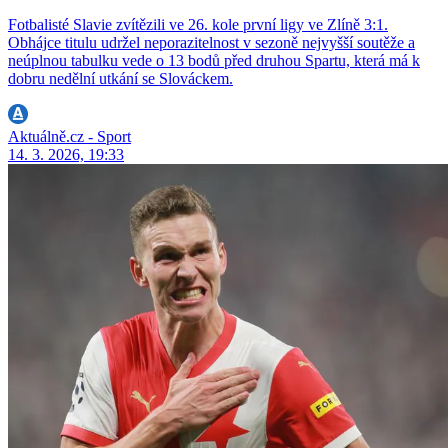
Fotbalisté Slavie zvítězili ve 26. kole první ligy ve Zlíně 3:1.
Obhájce titulu udržel neporazitelnost v sezoně nejvyšší soutěže a
neúplnou tabulku vede o 13 bodů před druhou Spartu, která má k
dobru nedělní utkání se Slováckem.
Aktuálně.cz - Sport
14. 3. 2026, 19:33