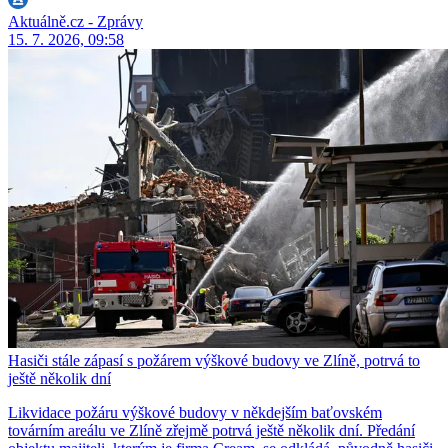
Aktuálně.cz - Zprávy
15. 7. 2026, 09:58
Hasiči stále zápasí s požárem výškové budovy ve Zlíně, potrvá to
ještě několik dní
Likvidace požáru výškové budovy v někdejším baťovském
továrním areálu ve Zlíně zřejmě potrvá ještě několik dní. Předání