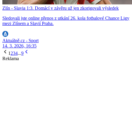
Zlín - Slavia 1:3. Domácí v závěru už jen zkorigovali výsledek
Sledovali jste online přenos z utkání 26. kola fotbalové Chance Ligy
mezi Zlínem a Slavií Praha.
Aktuálně.cz - Sport
14. 3. 2026, 16:35
1
2
3
4
...
9
Reklama