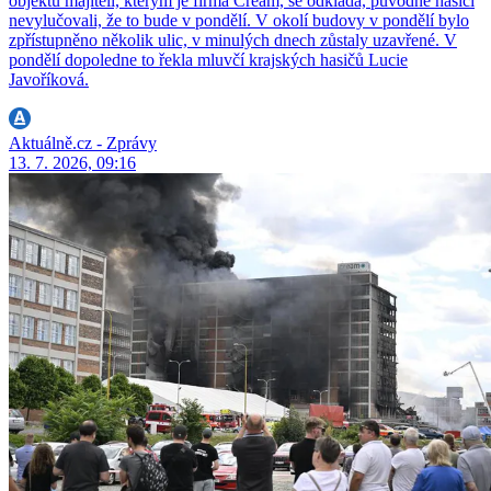
objektu majiteli, kterým je firma Cream, se odkládá, původně hasiči
nevylučovali, že to bude v pondělí. V okolí budovy v pondělí bylo
zpřístupněno několik ulic, v minulých dnech zůstaly uzavřené. V
pondělí dopoledne to řekla mluvčí krajských hasičů Lucie
Javoříková.
Aktuálně.cz - Zprávy
13. 7. 2026, 09:16