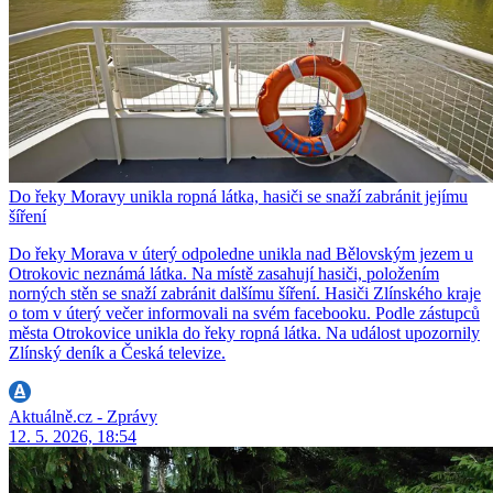
Do řeky Moravy unikla ropná látka, hasiči se snaží zabránit jejímu
šíření
Do řeky Morava v úterý odpoledne unikla nad Bělovským jezem u
Otrokovic neznámá látka. Na místě zasahují hasiči, položením
norných stěn se snaží zabránit dalšímu šíření. Hasiči Zlínského kraje
o tom v úterý večer informovali na svém facebooku. Podle zástupců
města Otrokovice unikla do řeky ropná látka. Na událost upozornily
Zlínský deník a Česká televize.
Aktuálně.cz - Zprávy
12. 5. 2026, 18:54