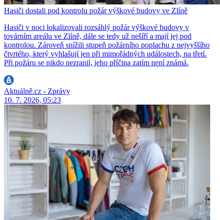
Hasiči dostali pod kontrolu požár výškové budovy ve Zlíně
Hasiči v noci lokalizovali rozsáhlý požár výškové budovy v
továrním areálu ve Zlíně, dále se tedy už nešíří a mají jej pod
kontrolou. Zároveň snížili stupeň požárního poplachu z nejvyššího
čtvrtého, který vyhlašují jen při mimořádných událostech, na třetí.
Při požáru se nikdo nezranil, jeho příčina zatím není známá.
Aktuálně.cz - Zprávy
10. 7. 2026, 05:23