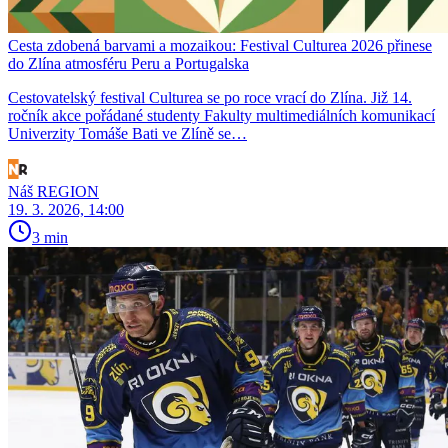
Cesta zdobená barvami a mozaikou: Festival Culturea 2026 přinese
do Zlína atmosféru Peru a Portugalska
Cestovatelský festival Culturea se po roce vrací do Zlína. Již 14.
ročník akce pořádané studenty Fakulty multimediálních komunikací
Univerzity Tomáše Bati ve Zlíně se…
Náš REGION
19. 3. 2026, 14:00
3 min