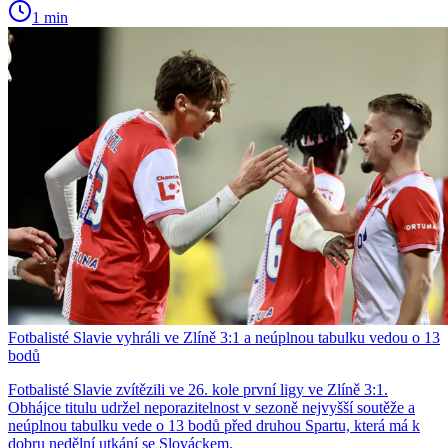
1 min
Fotbalisté Slavie vyhráli ve Zlíně 3:1 a neúplnou tabulku vedou o 13
bodů
Fotbalisté Slavie zvítězili ve 26. kole první ligy ve Zlíně 3:1.
Obhájce titulu udržel neporazitelnost v sezoně nejvyšší soutěže a
neúplnou tabulku vede o 13 bodů před druhou Spartu, která má k
dobru nedělní utkání se Slováckem.