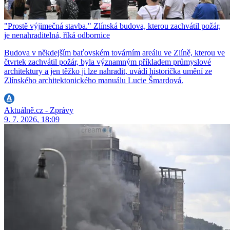
"Prostě výjimečná stavba." Zlínská budova, kterou zachvátil požár,
je nenahraditelná, říká odbornice
Budova v někdejším baťovském továrním areálu ve Zlíně, kterou ve
čtvrtek zachvátil požár, byla významným příkladem průmyslové
architektury a jen těžko ji lze nahradit, uvádí historička umění ze
Zlínského architektonického manuálu Lucie Šmardová.
Aktuálně.cz - Zprávy
9. 7. 2026, 18:09