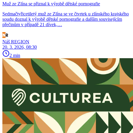
Muž ze Zlína se přiznal k výrobě dětské pornografie
Sedmačtyřicetiletý muž ze Zlína se ve čtvrtek u zlínského krajského
soudu doznal k výrobě dětské pornografie a dalším souvisejícím
přečinům v případě 21 dívek,…
Náš REGION
20. 3. 2026, 08:30
2 min