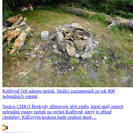
Kněhyně čelí náporu turistů. Strážci zaznamenali za rok 800
nelegálních vstupů
Správa CHKO Beskydy připravuje sérii změn, které mají omezit
nelegální vstupy turistů na vrchol Kněhyně, který je přísně
chráněný. Klíčovým krokem bude zrušení slepé…