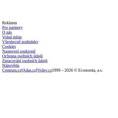
Reklama
Pro partnery
O nás
Volná místa
Všeobecné podmínky
Cookies
Nastavení soukromí
Ochrana osobních údajů
Zpracování osobních údajů
Nápověda
Centrum.cz
I
Atlas.cz
I
Volny.cz
1999 –
2026
© Economia, a.s.