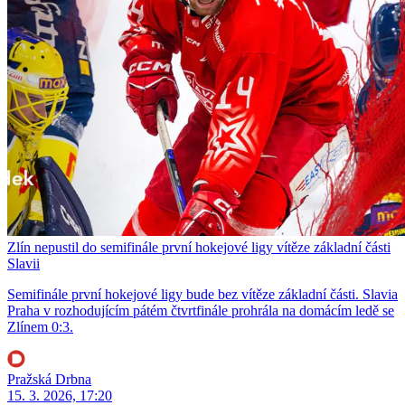
Zlín nepustil do semifinále první hokejové ligy vítěze základní části
Slavii
Semifinále první hokejové ligy bude bez vítěze základní části. Slavia
Praha v rozhodujícím pátém čtvrtfinále prohrála na domácím ledě se
Zlínem 0:3.
Pražská Drbna
15. 3. 2026, 17:20