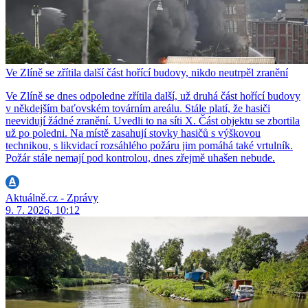
Ve Zlíně se zřítila další část hořící budovy, nikdo neutrpěl zranění
Ve Zlíně se dnes odpoledne zřítila další, už druhá část hořící budovy
v někdejším baťovském továrním areálu. Stále platí, že hasiči
neevidují žádné zranění. Uvedli to na síti X. Část objektu se zbortila
už po poledni. Na místě zasahují stovky hasičů s výškovou
technikou, s likvidací rozsáhlého požáru jim pomáhá také vrtulník.
Požár stále nemají pod kontrolou, dnes zřejmě uhašen nebude.
Aktuálně.cz - Zprávy
9. 7. 2026, 10:12