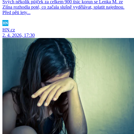
Svých několik půjček za celkem 900 tisíc korun se Lenka M. ze
Zlína rozhodla poté, co začala slušně vydělávat, splatit najednou.
Před pěti lety...
HN.cz
2. 4. 2026, 17:30