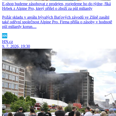
E-shop budeme zásobovat z prodejen, rozjedeme ho do týdne, říká
Hrbek z Alpine Pro, který přišel o zboží za půl miliardy
Požár skladu v areálu bývalých Baťových závodů ve Zlíně zasáhl
také oděvní společnost Alpine Pro. Firma přišla o zásoby v hodnotě
půl miliardy korun....
HN.cz
9. 7. 2026, 19:30