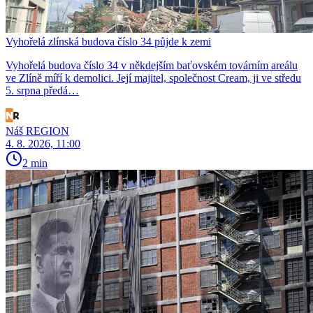
Vyhořelá zlínská budova číslo 34 půjde k zemi
Vyhořelá budova číslo 34 v někdejším baťovském továrním areálu
ve Zlíně míří k demolici. Její majitel, společnost Cream, ji ve středu
5. srpna předá…
Náš REGION
4. 8. 2026, 11:00
2 min