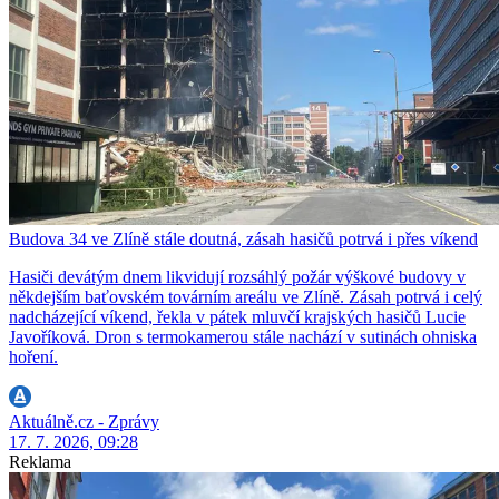
Budova 34 ve Zlíně stále doutná, zásah hasičů potrvá i přes víkend
Hasiči devátým dnem likvidují rozsáhlý požár výškové budovy v
někdejším baťovském továrním areálu ve Zlíně. Zásah potrvá i celý
nadcházející víkend, řekla v pátek mluvčí krajských hasičů Lucie
Javoříková. Dron s termokamerou stále nachází v sutinách ohniska
hoření.
Aktuálně.cz - Zprávy
17. 7. 2026, 09:28
Reklama