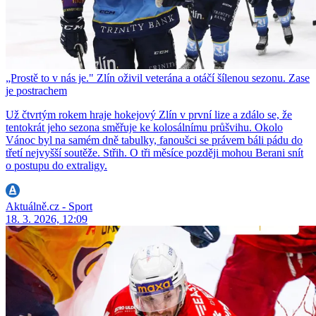
„Prostě to v nás je." Zlín oživil veterána a otáčí šílenou sezonu. Zase
je postrachem
Už čtvrtým rokem hraje hokejový Zlín v první lize a zdálo se, že
tentokrát jeho sezona směřuje ke kolosálnímu průšvihu. Okolo
Vánoc byl na samém dně tabulky, fanoušci se právem báli pádu do
třetí nejvyšší soutěže. Střih. O tři měsíce později mohou Berani snít
o postupu do extraligy.
Aktuálně.cz - Sport
18. 3. 2026, 12:09