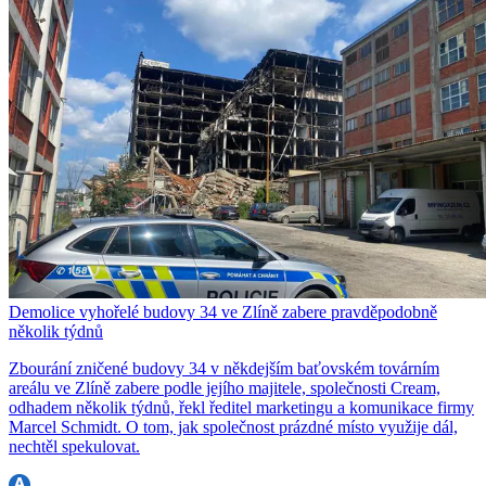
Demolice vyhořelé budovy 34 ve Zlíně zabere pravděpodobně
několik týdnů
Zbourání zničené budovy 34 v někdejším baťovském továrním
areálu ve Zlíně zabere podle jejího majitele, společnosti Cream,
odhadem několik týdnů, řekl ředitel marketingu a komunikace firmy
Marcel Schmidt. O tom, jak společnost prázdné místo využije dál,
nechtěl spekulovat.