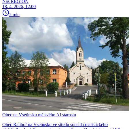
Náš REGION
18. 4. 2026, 12:00
2 min
Obec na Vsetínsku má svého AI starostu
Obec Ratiboř na Vsetínsku ve středu spustila realistického