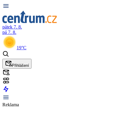
pátek 7. 8.
pá 7. 8.
19°C
Přihlášení
Reklama