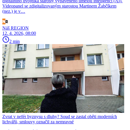
digitálního dvojníka starosty vybaveného umělou inteligencí (AI).
Videopanel se zdigitalizovaným starostou Martinem Žabčíkem
(nez.) je v…
Náš REGION
12. 4. 2026, 08:00
2 min
Zvrat v nefér byznysu s dluhy? Soud se zastal oběti moderních
lichvářů, smlouvy označil za nemravné