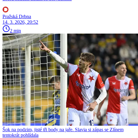
Pražská Drbna
14. 3. 2026, 20:52
2 min
Šok na podzim, jisté tři body na jaře. Slavia si zápas se Zlínem
tentokrát pohlídala