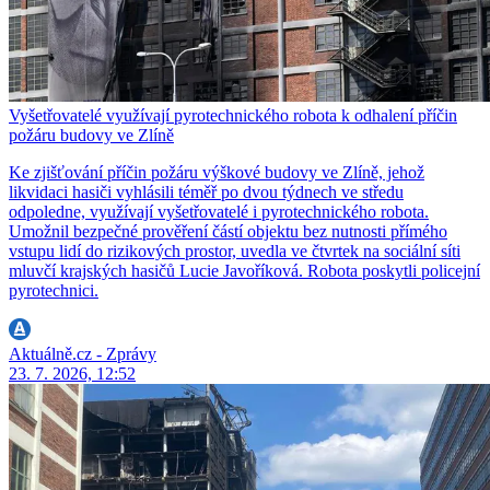
Vyšetřovatelé využívají pyrotechnického robota k odhalení příčin
požáru budovy ve Zlíně
Ke zjišťování příčin požáru výškové budovy ve Zlíně, jehož
likvidaci hasiči vyhlásili téměř po dvou týdnech ve středu
odpoledne, využívají vyšetřovatelé i pyrotechnického robota.
Umožnil bezpečné prověření částí objektu bez nutnosti přímého
vstupu lidí do rizikových prostor, uvedla ve čtvrtek na sociální síti
mluvčí krajských hasičů Lucie Javoříková. Robota poskytli policejní
pyrotechnici.
Aktuálně.cz - Zprávy
23. 7. 2026, 12:52