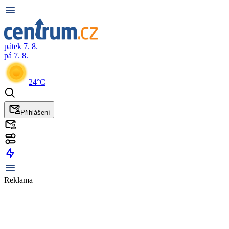
pátek 7. 8.
pá 7. 8.
24°C
Přihlášení
Reklama