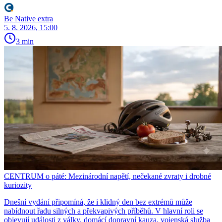
Be Native extra
5. 8. 2026, 15:00
3 min
CENTRUM o páté: Mezinárodní napětí, nečekané zvraty i drobné
kuriozity
Dnešní vydání připomíná, že i klidný den bez extrémů může
nabídnout řadu silných a překvapivých příběhů. V hlavní roli se
objevují události z války, domácí dopravní kauza, vojenská služba