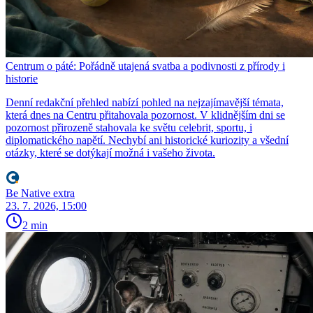
Centrum o páté: Pořádně utajená svatba a podivnosti z přírody i
historie
Denní redakční přehled nabízí pohled na nejzajímavější témata,
která dnes na Centru přitahovala pozornost. V klidnějším dni se
pozornost přirozeně stahovala ke světu celebrit, sportu, i
diplomatického napětí. Nechybí ani historické kuriozity a všední
otázky, které se dotýkají možná i vašeho života.
Be Native extra
23. 7. 2026, 15:00
2 min