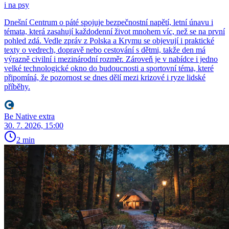
i na psy
Dnešní Centrum o páté spojuje bezpečnostní napětí, letní únavu i
témata, která zasahují každodenní život mnohem víc, než se na první
pohled zdá. Vedle zpráv z Polska a Krymu se objevují i praktické
texty o vedrech, dopravě nebo cestování s dětmi, takže den má
výrazně civilní i mezinárodní rozměr. Zároveň je v nabídce i jedno
velké technologické okno do budoucnosti a sportovní téma, které
připomíná, že pozornost se dnes dělí mezi krizové i ryze lidské
příběhy.
Be Native extra
30. 7. 2026, 15:00
2 min