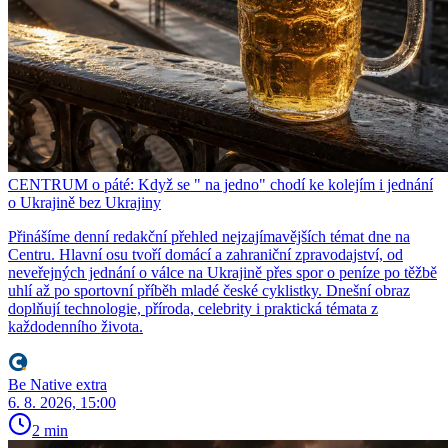
CENTRUM o páté: Když se " na jedno" chodí ke kolejím i jednání
o Ukrajině bez Ukrajiny
Přinášíme denní redakční přehled nejzajímavějších témat dne na
Centru. Hlavní osu tvoří domácí a zahraniční zpravodajství, od
neveřejných jednání o válce na Ukrajině přes spor o peníze po těžbě
uhlí až po sportovní příběh mladé české cyklistky. Dnešní obraz
doplňují technologie, příroda, celebrity i praktická témata z
každodenního života.
Be Native extra
6. 8. 2026, 15:00
2 min