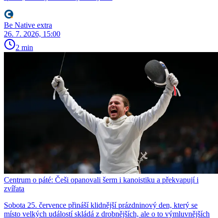
Be Native extra
26. 7. 2026, 15:00
2 min
Centrum o páté: Češi opanovali šerm i kanoistiku a překvapují i
zvířata
Sobota 25. července přináší klidnější prázdninový den, který se
místo velkých událostí skládá z drobnějších, ale o to výmluvnějších