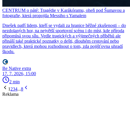
CENTRUM o páté: Tragédie v Karákóramu, oheň pod Šumavou a
fotografie, která propojila Messiho s Yamalem
Dnešek patří lidem, kteří se vydali za hranice běžné zkušenosti – do
nezdolaných hor, na největší sportovní scénu i do míst, kde příroda
připomíná svou sílu. Vedle tragických a výjimečných příběhů ale
přináší také praktické poznatky o dešti, dlouhém cestování nebo
pravidlech, která mohou rozhodnout o tom, zda pojišťovna uhradí
škodu.
Be Native extra
17. 7. 2026, 15:00
2 min
1
2
3
4
...
8
Reklama