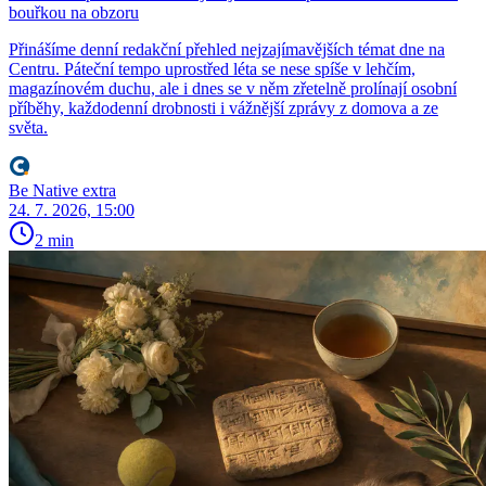
bouřkou na obzoru
Přinášíme denní redakční přehled nejzajímavějších témat dne na
Centru. Páteční tempo uprostřed léta se nese spíše v lehčím,
magazínovém duchu, ale i dnes se v něm zřetelně prolínají osobní
příběhy, každodenní drobnosti i vážnější zprávy z domova a ze
světa.
Be Native extra
24. 7. 2026, 15:00
2 min