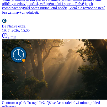
příběhy o zdraví, počasí, veřejném dění i sportu. Právě jejich
kombinace vytváří obraz klidné letní neděle, která ale rozhodně není
bez zajímavých událostí.
Be Native extra
19. 7. 2026, 15:00
2 min
Centrum o páté: To nejdůležitější se často odehrává mimo pohled
veřejnosti