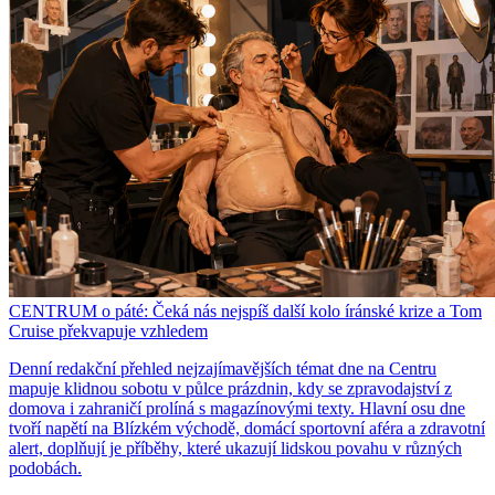
CENTRUM o páté: Čeká nás nejspíš další kolo íránské krize a Tom
Cruise překvapuje vzhledem
Denní redakční přehled nejzajímavějších témat dne na Centru
mapuje klidnou sobotu v půlce prázdnin, kdy se zpravodajství z
domova i zahraničí prolíná s magazínovými texty. Hlavní osu dne
tvoří napětí na Blízkém východě, domácí sportovní aféra a zdravotní
alert, doplňují je příběhy, které ukazují lidskou povahu v různých
podobách.