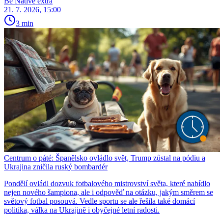
Be Native extra
21. 7. 2026, 15:00
3 min
Centrum o páté: Španělsko ovládlo svět, Trump zůstal na pódiu a
Ukrajina zničila ruský bombardér
Pondělí ovládl dozvuk fotbalového mistrovství světa, které nabídlo
nejen nového šampiona, ale i odpověď na otázku, jakým směrem se
světový fotbal posouvá. Vedle sportu se ale řešila také domácí
politika, válka na Ukrajině i obyčejné letní radosti.