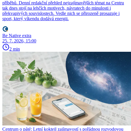
příběhů. Denní redakční přehled nejzajímavějších témat na Centru
tak dnes stojí na lehčích motivech, návratech do minulosti i
překvapivých souvislostech. Vedle nich se přirozeně prosazuje i
sport, který víkendu dodává energii.
Be Native extra
25. 7. 2026, 15:00
2 min
Centrum o páté: Letní koktejl zajímavostí s pořádnou rozvodovou