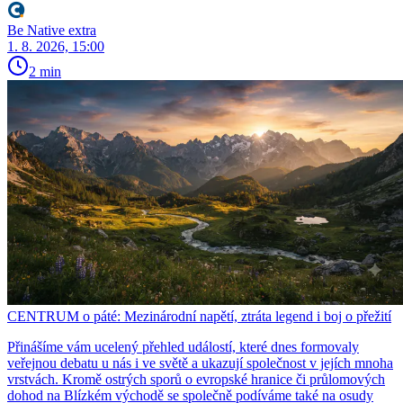
Be Native extra
1. 8. 2026, 15:00
2 min
CENTRUM o páté: Mezinárodní napětí, ztráta legend i boj o přežití
Přinášíme vám ucelený přehled událostí, které dnes formovaly
veřejnou debatu u nás i ve světě a ukazují společnost v jejích mnoha
vrstvách. Kromě ostrých sporů o evropské hranice či průlomových
dohod na Blízkém východě se společně podíváme také na osudy