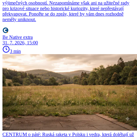
výjimečných osobností. Nezapomínáme však ani na užitečné rady
pro krizové situace nebo historické kuriozity, které nepřestávají
překvapovat. Ponořte se do zpráv, které by vám dnes rozhodně
neměly uniknout.
Be Native extra
31. 7. 2026, 15:00
3 min
CENTRUM o páté: Ruská raketa v Polsku i vedra, která doléhají už