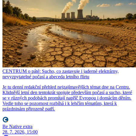
CENTRUM o páté: Sucho, co zastavuje i jaderné elektrárny,
nevyzpytatelné počasí a abeceda letního flirtu
Je tu denní redakční přehled nejzajímavějších témat dne na Centru.
Klidnější letní den tentokrát spojuje především počasí a sucho, které
se v různých podobách promítají napříč Evropou i domácím děním.
Vedle toho se pozornost rozbíhá i k lehčím tématům, která k
prázdninám přirozeně patří.
Be Native extra
28. 7. 2026, 15:00