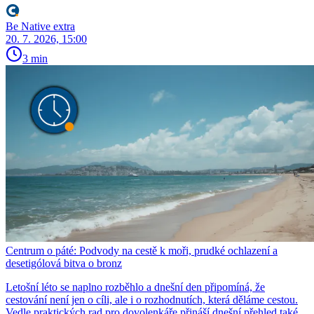
Be Native extra
20. 7. 2026, 15:00
3 min
Centrum o páté: Podvody na cestě k moři, prudké ochlazení a
desetigólová bitva o bronz
Letošní léto se naplno rozběhlo a dnešní den připomíná, že
cestování není jen o cíli, ale i o rozhodnutích, která děláme cestou.
Vedle praktických rad pro dovolenkáře přináší dnešní přehled také