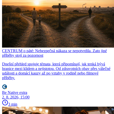
CENTRUM o páté: Nebezpečná nákaza se nepotvrdila. Zato jiné
příběhy stojí za pozornost
Dnešní přehled spojuje témata, která připomínají, jak tenká bývá
hranice mezi klidem a nejistotou. Od zdravotních obav přes válečné
události a domácí kauzy až po vztahy v rodině nebo filmové
příběhy.
Be Native extra
2. 8. 2026, 15:00
3 min