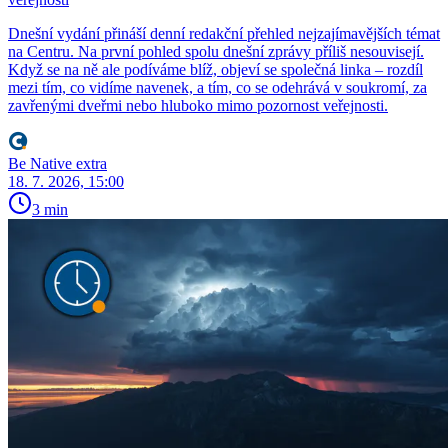
Dnešní vydání přináší denní redakční přehled nejzajímavějších témat
na Centru. Na první pohled spolu dnešní zprávy příliš nesouvisejí.
Když se na ně ale podíváme blíž, objeví se společná linka – rozdíl
mezi tím, co vidíme navenek, a tím, co se odehrává v soukromí, za
zavřenými dveřmi nebo hluboko mimo pozornost veřejnosti.
Be Native extra
18. 7. 2026, 15:00
3 min