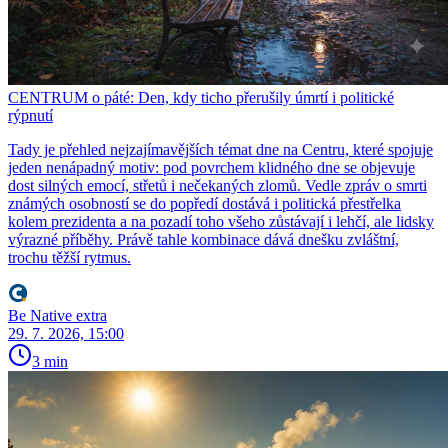
CENTRUM o páté: Den, kdy ticho přerušily úmrtí i politické
rýpnutí
Tady je přehled nejzajímavějších témat dne na Centru, které spojuje
jeden nenápadný motiv: pod povrchem klidného dne se objevuje
dost silných emocí, střetů i nečekaných zlomů. Vedle zpráv o smrti
známých osobností se do popředí dostává i politická přestřelka
kolem prezidenta a na pozadí toho všeho zůstávají i lehčí, ale lidsky
výrazné příběhy. Právě tahle kombinace dává dnešku zvláštní,
trochu těžší rytmus.
Be Native extra
29. 7. 2026, 15:00
3 min