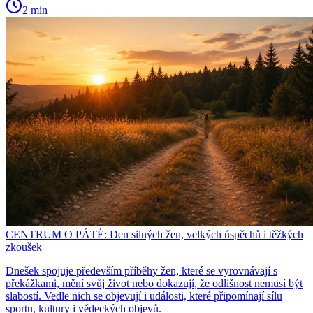
2 min
CENTRUM O PÁTÉ: Den silných žen, velkých úspěchů i těžkých
zkoušek
Dnešek spojuje především příběhy žen, které se vyrovnávají s
překážkami, mění svůj život nebo dokazují, že odlišnost nemusí být
slabostí. Vedle nich se objevují i události, které připomínají sílu
sportu, kultury i vědeckých objevů.