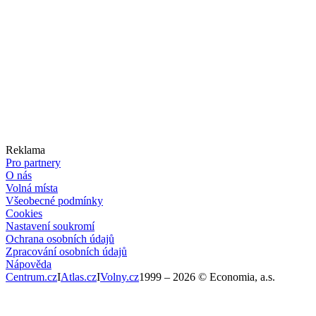
Reklama
Pro partnery
O nás
Volná místa
Všeobecné podmínky
Cookies
Nastavení soukromí
Ochrana osobních údajů
Zpracování osobních údajů
Nápověda
Centrum.cz
I
Atlas.cz
I
Volny.cz
1999 –
2026
© Economia, a.s.