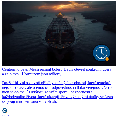
Centrum o páté: Messi přiznal bolest, Babiš otevřel soukromí dcery
a za plavbu Hormuzem jsou miliony
Dnešní hlavní osu tvoří příběhy známých osobností, které tentokrát
nejsou o slávě, ale o emocích, odpovědnosti i tlaku veřejnosti. Vedle
nich se objevují i události ze světa sportu, bezpečnosti a
každodenního života, které ukazují, že za výraznými titulky se často
skrývají mnohem širší souvislosti.