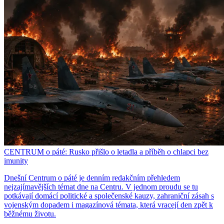
CENTRUM o páté: Rusko přišlo o letadla a příběh o chlapci bez
imunity
Dnešní Centrum o páté je denním redakčním přehledem
nejzajímavějších témat dne na Centru. V jednom proudu se tu
potkávají domácí politické a společenské kauzy, zahraniční zásah s
vojenským dopadem i magazínová témata, která vracejí den zpět k
běžnému životu.