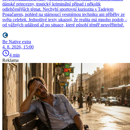
dánské princezny, tragický kriminální případ i několik
odlehčenějších témat. Nechybí sportovní kuriozita s Tadejem
Pogačarem, pohled na stárnoucí vesmírnou techniku ani příběhy ze
světa celebrit. Jednotlivé texty ukazují, že realita má mnoho podob –
od vážných událostí až po situace, které působí téměř neuvěřitelně.
Be Native extra
4. 8. 2026, 15:00
4 min
Reklama