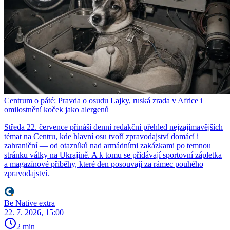
Centrum o páté: Pravda o osudu Lajky, ruská zrada v Africe i
omilostnění koček jako alergenů
Středa 22. července přináší denní redakční přehled nejzajímavějších
témat na Centru, kde hlavní osu tvoří zpravodajství domácí i
zahraniční — od otazníků nad armádními zakázkami po temnou
stránku války na Ukrajině. A k tomu se přidávají sportovní zápletka
a magazínové příběhy, které den posouvají za rámec pouhého
zpravodajství.
Be Native extra
22. 7. 2026, 15:00
2 min