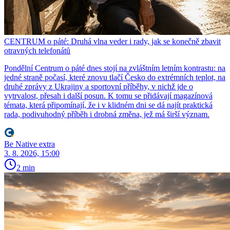
CENTRUM o páté: Druhá vlna veder i rady, jak se konečně zbavit
otravných telefonátů
Pondělní Centrum o páté dnes stojí na zvláštním letním kontrastu: na
jedné straně počasí, které znovu tlačí Česko do extrémních teplot, na
druhé zprávy z Ukrajiny a sportovní příběhy, v nichž jde o
vytrvalost, přesah i další posun. K tomu se přidávají magazínová
témata, která připomínají, že i v klidném dni se dá najít praktická
rada, podivuhodný příběh i drobná změna, jež má širší význam.
Be Native extra
3. 8. 2026, 15:00
2 min