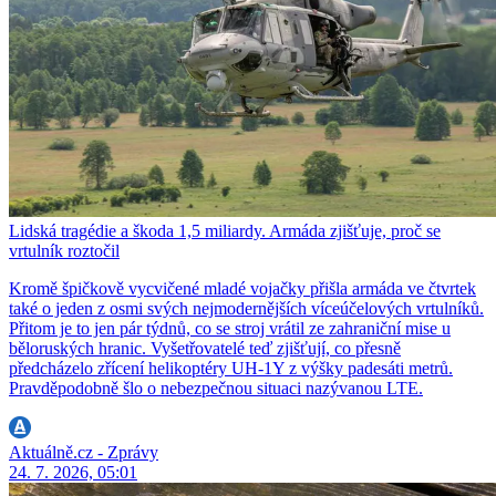
Lidská tragédie a škoda 1,5 miliardy. Armáda zjišťuje, proč se
vrtulník roztočil
Kromě špičkově vycvičené mladé vojačky přišla armáda ve čtvrtek
také o jeden z osmi svých nejmodernějších víceúčelových vrtulníků.
Přitom je to jen pár týdnů, co se stroj vrátil ze zahraniční mise u
běloruských hranic. Vyšetřovatelé teď zjišťují, co přesně
předcházelo zřícení helikoptéry UH-1Y z výšky padesáti metrů.
Pravděpodobně šlo o nebezpečnou situaci nazývanou LTE.
Aktuálně.cz - Zprávy
24. 7. 2026, 05:01