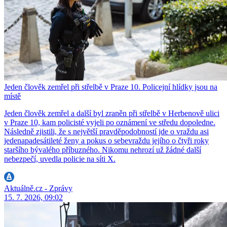
Jeden člověk zemřel při střelbě v Praze 10. Policejní hlídky jsou na
místě
Jeden člověk zemřel a další byl zraněn při střelbě v Herbenově ulici
v Praze 10, kam policisté vyjeli po oznámení ve středu dopoledne.
Následně zjistili, že s největší pravděpodobností jde o vraždu asi
jedenapadesátileté ženy a pokus o sebevraždu jejího o čtyři roky
staršího bývalého příbuzného. Nikomu nehrozí už žádné další
nebezpečí, uvedla policie na síti X.
Aktuálně.cz - Zprávy
15. 7. 2026, 09:02