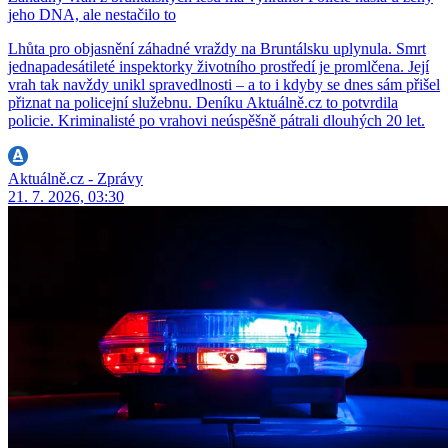
jeho DNA, ale nestačilo to
Lhůta pro objasnění záhadné vraždy na Bruntálsku uplynula. Smrt
jednapadesátileté inspektorky životního prostředí je promlčena. Její
vrah tak navždy unikl spravedlnosti – a to i kdyby se dnes sám přišel
přiznat na policejní služebnu. Deníku Aktuálně.cz to potvrdila
policie. Kriminalisté po vrahovi neúspěšně pátrali dlouhých 20 let.
Aktuálně.cz - Zprávy
21. 7. 2026, 03:30