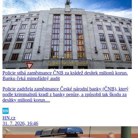
Policie stíhá zaměstnance ČNB za krádež desítek milionů korun.
Banku čeká mimořádný audit
Policie zadržela zaměstnance České národní banky (ČNB), který
podle kriminalistů kradl z banky peníze, a způsobil tak škodu za
desítky milionů korun....
HN.cz
31. 7. 2026, 16:46