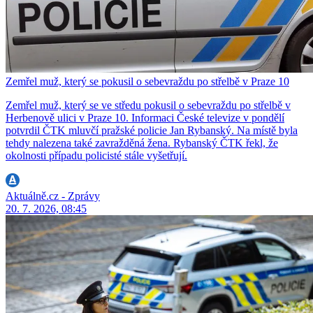
Zemřel muž, který se pokusil o sebevraždu po střelbě v Praze 10
Zemřel muž, který se ve středu pokusil o sebevraždu po střelbě v
Herbenově ulici v Praze 10. Informaci České televize v pondělí
potvrdil ČTK mluvčí pražské policie Jan Rybanský. Na místě byla
tehdy nalezena také zavražděná žena. Rybanský ČTK řekl, že
okolnosti případu policisté stále vyšetřují.
Aktuálně.cz - Zprávy
20. 7. 2026, 08:45