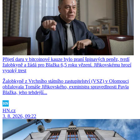
Přijetí daru v bitcoinové kauze bylo praní špinavých peněz, tvrdí
žalobkyně a žádá pro Blažka 6,5 roku vězení. Jiřikovskému hrozí
vysoký trest
Žalobkyně z Vrchního státního zastupitelství (VSZ) v Olomouci
obžalovala Tomáše Jiřikovského, exministra spravedlnosti Pavla
Blažka, jeho tehdejší...
HN.cz
3. 8. 2026, 09:22