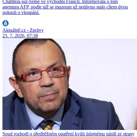
Châtillon-sur-Seine ve východní Francii. Informovala o tom
agentura AFP, podle níž se muzeum už nedávno stalo cílem dvou
pokusů o vloupání.
Aktuálně.cz - Zprávy
25. 7. 2026, 07:38
Soud rozhodl o předběžném opatření kvůli údajnému násilí ze strany