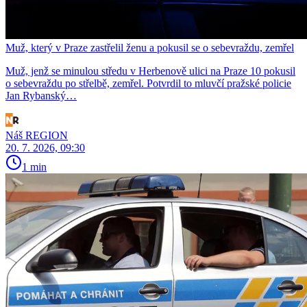
Muž, který v Praze zastřelil ženu a pokusil se o sebevraždu, zemřel
Muž, jenž se minulou středu v Herbenově ulici na Praze 10 pokusil
o sebevraždu po střelbě, zemřel. Potvrdil to mluvčí pražské policie
Jan Rybanský…
Náš REGION
20. 7. 2026, 09:30
1 min