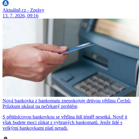
Aktuálně.cz - Zprávy
13. 7. 2026, 09:16
Nová bankovka z bankomatu znepokojuje drtivou většinu Čechů:
Průzkum ukázal na nečekaný problém
S pětitisícovou bankovkou se většina lidí téměř nesetká. Nově ji
však budete moci získat z vybraných bankomatů. Jenže lidé s
velkými bankovkami platí neradi.