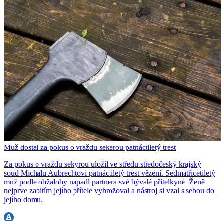
Muž dostal za pokus o vraždu sekerou patnáctiletý trest
Za pokus o vraždu sekyrou uložil ve středu středočeský krajský
soud Michalu Aubrechtovi patnáctiletý trest vězení. Sedmatřicetiletý
muž podle obžaloby napadl partnera své bývalé přítelkyně. Ženě
nejprve zabitím jejího přítele vyhrožoval a nástroj si vzal s sebou do
jejího domu.