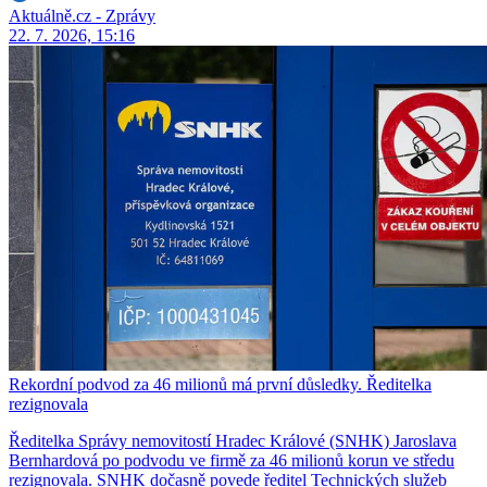
Aktuálně.cz - Zprávy
22. 7. 2026, 15:16
Rekordní podvod za 46 milionů má první důsledky. Ředitelka
rezignovala
Ředitelka Správy nemovitostí Hradec Králové (SNHK) Jaroslava
Bernhardová po podvodu ve firmě za 46 milionů korun ve středu
rezignovala. SNHK dočasně povede ředitel Technických služeb