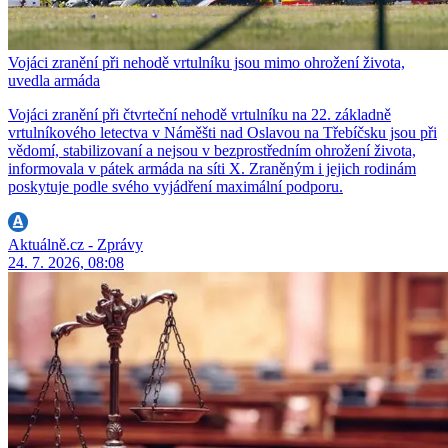
Vojáci zranění při nehodě vrtulníku jsou mimo ohrožení života,
uvedla armáda
Vojáci zranění při čtvrteční nehodě vrtulníku na 22. základně
vrtulníkového letectva v Náměšti nad Oslavou na Třebíčsku jsou při
vědomí, stabilizovaní a nejsou v bezprostředním ohrožení života,
informovala v pátek armáda na síti X. Zraněným i jejich rodinám
poskytuje podle svého vyjádření maximální podporu.
Aktuálně.cz - Zprávy
24. 7. 2026, 08:08