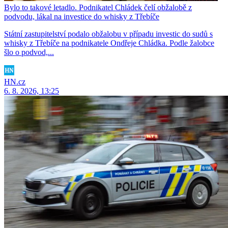
Bylo to takové letadlo. Podnikatel Chládek čelí obžalobě z
podvodu, lákal na investice do whisky z Třebíče
Státní zastupitelství podalo obžalobu v případu investic do sudů s
whisky z Třebíče na podnikatele Ondřeje Chládka. Podle žalobce
šlo o podvod,...
HN.cz
6. 8. 2026, 13:25