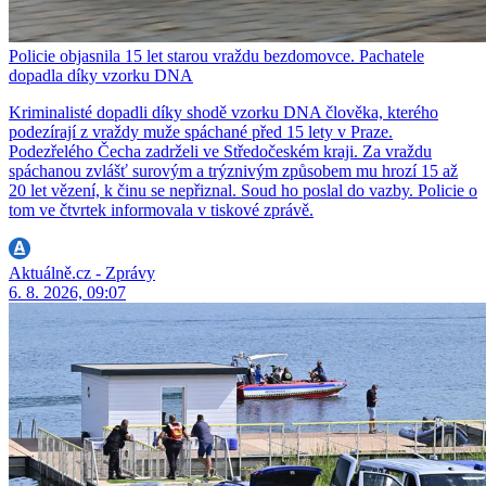
Policie objasnila 15 let starou vraždu bezdomovce. Pachatele
dopadla díky vzorku DNA
Kriminalisté dopadli díky shodě vzorku DNA člověka, kterého
podezírají z vraždy muže spáchané před 15 lety v Praze.
Podezřelého Čecha zadrželi ve Středočeském kraji. Za vraždu
spáchanou zvlášť surovým a trýznivým způsobem mu hrozí 15 až
20 let vězení, k činu se nepřiznal. Soud ho poslal do vazby. Policie o
tom ve čtvrtek informovala v tiskové zprávě.
Aktuálně.cz - Zprávy
6. 8. 2026, 09:07