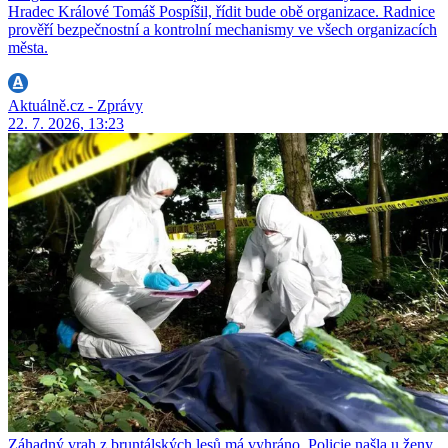
Hradec Králové Tomáš Pospíšil, řídit bude obě organizace. Radnice
prověří bezpečnostní a kontrolní mechanismy ve všech organizacích
města.
Aktuálně.cz - Zprávy
22. 7. 2026, 13:23
Záhadný vrah z bruntálských lesů má vyhráno. Policie našla u ženy