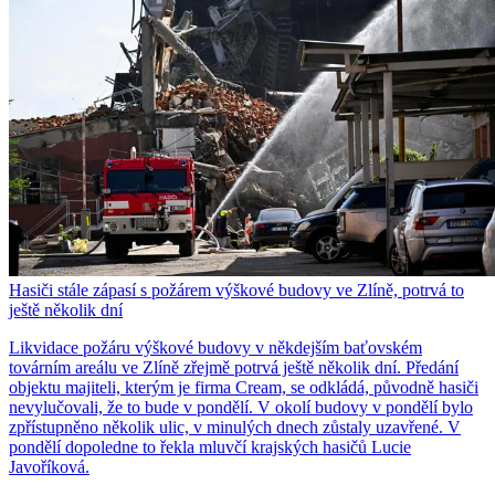
Hasiči stále zápasí s požárem výškové budovy ve Zlíně, potrvá to
ještě několik dní
Likvidace požáru výškové budovy v někdejším baťovském
továrním areálu ve Zlíně zřejmě potrvá ještě několik dní. Předání
objektu majiteli, kterým je firma Cream, se odkládá, původně hasiči
nevylučovali, že to bude v pondělí. V okolí budovy v pondělí bylo
zpřístupněno několik ulic, v minulých dnech zůstaly uzavřené. V
pondělí dopoledne to řekla mluvčí krajských hasičů Lucie
Javoříková.