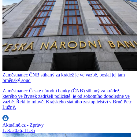
Zaměstnanec ČNB stíhaný za krádež je ve vazbě, poslal jej tam
brněnský soud
Zaměstnanec České národní banky (ČNB) stíhaný za krádež,
kterého ve čtvrtek zadrželi policisté, je od sobotního dopoledne ve
vazbě. Řekl to mluvčí Krajského státního zastupitelství v Brně Petr
Lužný.
Aktuálně.cz - Zprávy
1. 8. 2026, 11:35