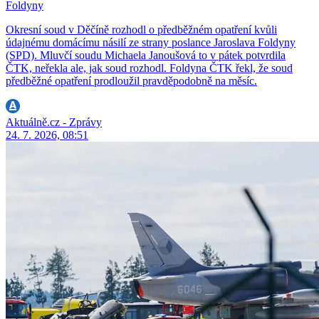
Foldyny
Okresní soud v Děčíně rozhodl o předběžném opatření kvůli
údajnému domácímu násilí ze strany poslance Jaroslava Foldyny
(SPD). Mluvčí soudu Michaela Janoušová to v pátek potvrdila
ČTK, neřekla ale, jak soud rozhodl. Foldyna ČTK řekl, že soud
předběžné opatření prodloužil pravděpodobně na měsíc.
Aktuálně.cz - Zprávy
24. 7. 2026, 08:51