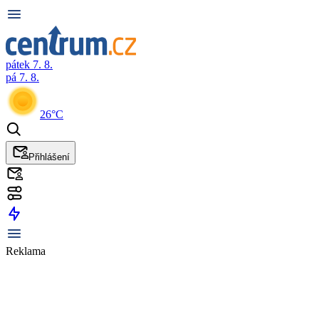
pátek 7. 8.
pá 7. 8.
26°C
Přihlášení
Reklama