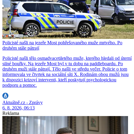
Policisté našli na jezeře Most pohřešovaného muže mrtvého. Po
druhém stále pátrají
Policisté našli tělo osmadvacetiletého muže, kterého hledali od úterní
silné bouřky. Na jezeře Most byl v tu dobu na paddleboardu. Po
druhém muži stále pátrají. Tělo našli ve středu večer. Policie o tom
informovala ve čtvrtek na sociální síti X. Rodinám obou mužů jsou
k dispozici krizoví interventi, kteří poskytují psychologickou
podporu a pomoc.
Aktuálně.cz - Zprávy
6. 8. 2026, 06:13
Reklama