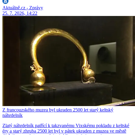
Aktuálně.cz - Zprávy
25. 7. 2026, 14:22
Z francouzského muzea byl ukraden 2500 let starý keltský
náhrdelník
Zlatý náhrdelník patřící k takzvanému Vixskému pokladu z keltské
éry a starý zhruba 2500 let byl v pátek ukraden z muzea ve městě