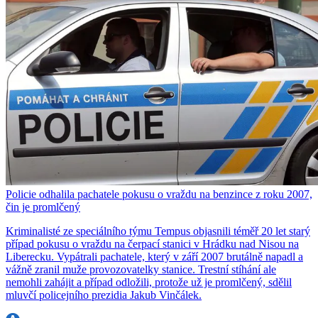
Policie odhalila pachatele pokusu o vraždu na benzince z roku 2007,
čin je promlčený
Kriminalisté ze speciálního týmu Tempus objasnili téměř 20 let starý
případ pokusu o vraždu na čerpací stanici v Hrádku nad Nisou na
Liberecku. Vypátrali pachatele, který v září 2007 brutálně napadl a
vážně zranil muže provozovatelky stanice. Trestní stíhání ale
nemohli zahájit a případ odložili, protože už je promlčený, sdělil
mluvčí policejního prezidia Jakub Vinčálek.