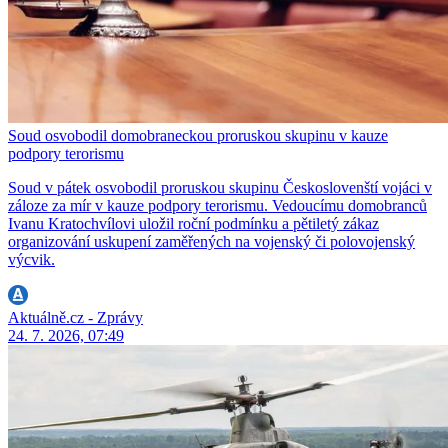
Soud osvobodil domobraneckou proruskou skupinu v kauze
podpory terorismu
Soud v pátek osvobodil proruskou skupinu Českoslovenští vojáci v
záloze za mír v kauze podpory terorismu. Vedoucímu domobranců
Ivanu Kratochvílovi uložil roční podmínku a pětiletý zákaz
organizování uskupení zaměřených na vojenský či polovojenský
výcvik.
Aktuálně.cz - Zprávy
24. 7. 2026, 07:49