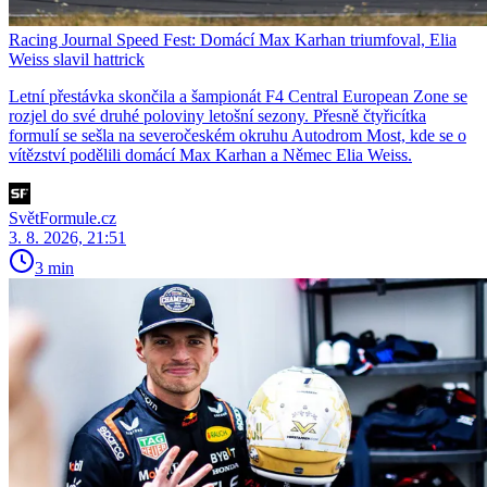
Racing Journal Speed Fest: Domácí Max Karhan triumfoval, Elia
Weiss slavil hattrick
Letní přestávka skončila a šampionát F4 Central European Zone se
rozjel do své druhé poloviny letošní sezony. Přesně čtyřicítka
formulí se sešla na severočeském okruhu Autodrom Most, kde se o
vítězství podělili domácí Max Karhan a Němec Elia Weiss.
SvětFormule.cz
3. 8. 2026, 21:51
3 min