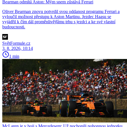
Bearman odmítá Aston: Mým snem zůstává Ferrari
Oliver Bearman znovu potvrdil svou oddanost programu Ferrari a
vyloučil možnost přestupu k Aston Martinu. Jezdec Haasu se
vyjádřil k čím dál proměnlivějšímu trhu s jezdci a ke své vlastní
budoucnosti.
SvětFormule.cz
3. 8. 2026, 10:14
1 min
McLaren je v boji s Mercedesem: Už pochopili pohonnou jednotku