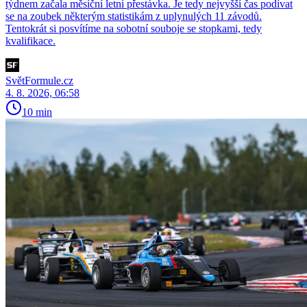
týdnem začala měsíční letní přestávka. Je tedy nejvyšší čas podívat
se na zoubek některým statistikám z uplynulých 11 závodů.
Tentokrát si posvítíme na sobotní souboje se stopkami, tedy
kvalifikace.
SvětFormule.cz
4. 8. 2026, 06:58
10 min