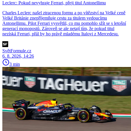
Leclerc: Pokud nevyhraje Ferrari, přeji titul Antonellimu
Charles Leclerc našel ztracenou formu a po vítězství na Velké ceně
Velké Británie znepříjemňuje cestu za titulem vedoucímu
Antonellimu. Pilot Ferrari vysvětlil, co mu pomohlo sžít se s letošní
generací monopostů. Zároveň se ale netají tím, že pokud titul
nezíská Ferrari, přál by ho právě mladému Italovi z Mercedesu.
SvětFormule.cz
6. 8. 2026, 14:26
3 min