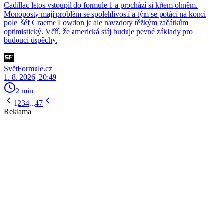
Cadillac letos vstoupil do formule 1 a prochází si křtem ohněm.
Monoposty mají problém se spolehlivostí a tým se potácí na konci
pole, šéf Graeme Lowdon je ale navzdory těžkým začátkům
optimistický. Věří, že americká stáj buduje pevné základy pro
budoucí úspěchy.
SvětFormule.cz
1. 8. 2026, 20:49
2 min
1
2
3
4
...
47
Reklama