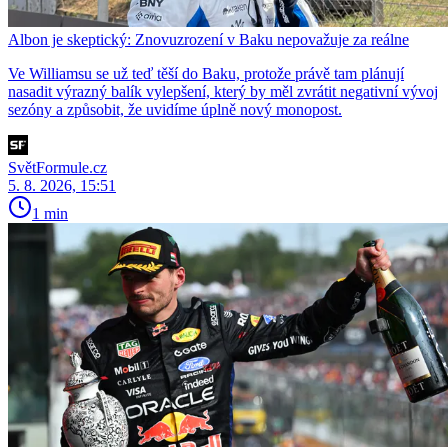
Albon je skeptický: Znovuzrození v Baku nepovažuje za reálne
Ve Williamsu se už teď těší do Baku, protože právě tam plánují
nasadit výrazný balík vylepšení, který by měl zvrátit negativní vývoj
sezóny a způsobit, že uvidíme úplně nový monopost.
SvětFormule.cz
5. 8. 2026, 15:51
1 min