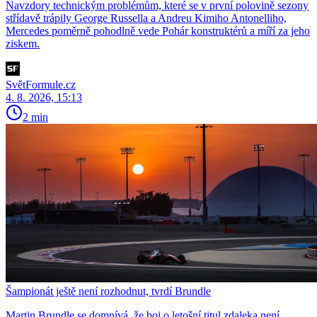
Navzdory technickým problémům, které se v první polovině sezony
střídavě trápily George Russella a Andreu Kimiho Antonelliho,
Mercedes poměrně pohodlně vede Pohár konstruktérů a míří za jeho
ziskem.
SvětFormule.cz
4. 8. 2026, 15:13
2 min
Šampionát ještě není rozhodnut, tvrdí Brundle
Martin Brundle se domnívá, že boj o letošní titul zdaleka není