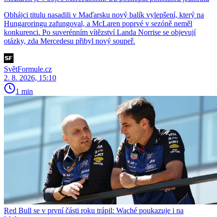
Obhájci titulu nasadili v Maďarsku nový balík vylepšení, který na
Hungaroringu zafungoval, a McLaren poprvé v sezóně neměl
konkurenci. Po suverénním vítězství Landa Norrise se objevují
otázky, zda Mercedesu přibyl nový soupeř.
SvětFormule.cz
2. 8. 2026, 15:10
1 min
Red Bull se v první části roku trápil: Waché poukazuje i na