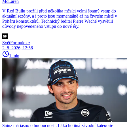
McLaren
V Red Bullu prožili před několika měsíci velmi špatný vstup do
aktuální sezóny, a i proto jsou momentálně až na čtvrtém místě v
Poháru konstruktérů. Technický ředitel Pierre Waché vysvětlil
důvody nepovedeného vstupu do nové éry.
SvětFormule.cz
2. 8. 2026, 12:56
1 min
Sainz má jasno o budoucnosti. Láká ho jiná závodní kategorie