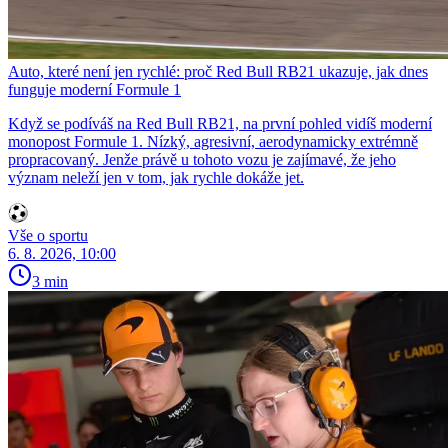
Auto, které není jen rychlé: proč Red Bull RB21 ukazuje, jak dnes
funguje moderní Formule 1
Když se podíváš na Red Bull RB21, na první pohled vidíš moderní
monopost Formule 1. Nízký, agresivní, aerodynamicky extrémně
propracovaný. Jenže právě u tohoto vozu je zajímavé, že jeho
význam neleží jen v tom, jak rychle dokáže jet.
Vše o sportu
6. 8. 2026, 10:00
3 min