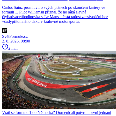
Carlos Sainz promluvil o svých plánech po skončení kariéry ve
formuli 1. Pilot Williamsu přiznal, že ho láká slavná
čtyřiadvacetihodinovka v Le Mans a čistá radost ze závodění bez
všudypřítomného tlaku v královně motorsportu.
SvětFormule.cz
2. 8. 2026, 08:00
2 min
Vrátí se formule 1 do Německa? Domenicali potvrdil první jednání