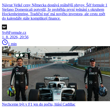
Návrat Velké ceny Německa dostává reálnější obrysy. Šéf formule 1
Stefano Domenicali potvrdil, že proběhla první jednání s okruhem
Hockenheimring. Tradiční trať má nového investora, ale cestu zpět
do kalendáře stále komplikují finance.
SvětFormule.cz
1. 8. 2026, 20:56
1 min
Nechceme být v F1 jen do počtu, hlásí Cadillac