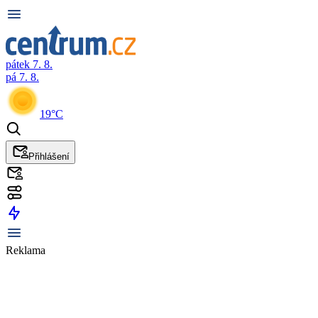
pátek 7. 8.
pá 7. 8.
19°C
Přihlášení
Reklama