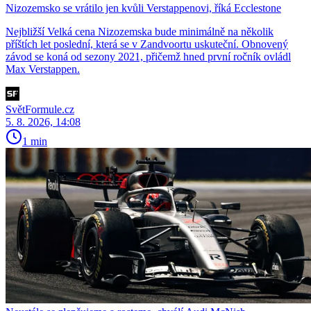
Nizozemsko se vrátilo jen kvůli Verstappenovi, říká Ecclestone
Nejbližší Velká cena Nizozemska bude minimálně na několik
příštích let poslední, která se v Zandvoortu uskuteční. Obnovený
závod se koná od sezony 2021, přičemž hned první ročník ovládl
Max Verstappen.
SvětFormule.cz
5. 8. 2026, 14:08
1 min