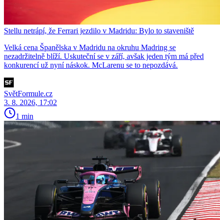
Stellu netrápí, že Ferrari jezdilo v Madridu: Bylo to staveniště
Velká cena Španělska v Madridu na okruhu Madring se
nezadržitelně blíží. Uskuteční se v září, avšak jeden tým má před
konkurencí už nyní náskok. McLarenu se to nepozdává.
SvětFormule.cz
3. 8. 2026, 17:02
1 min