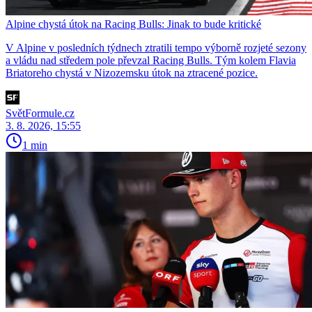
Alpine chystá útok na Racing Bulls: Jinak to bude kritické
V Alpine v posledních týdnech ztratili tempo výborně rozjeté sezony
a vládu nad středem pole převzal Racing Bulls. Tým kolem Flavia
Briatoreho chystá v Nizozemsku útok na ztracené pozice.
SvětFormule.cz
3. 8. 2026, 15:55
1 min