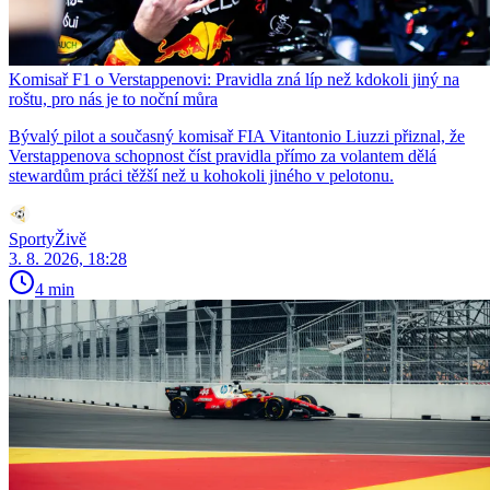
Komisař F1 o Verstappenovi: Pravidla zná líp než kdokoli jiný na
roštu, pro nás je to noční můra
Bývalý pilot a současný komisař FIA Vitantonio Liuzzi přiznal, že
Verstappenova schopnost číst pravidla přímo za volantem dělá
stewardům práci těžší než u kohokoli jiného v pelotonu.
SportyŽivě
3. 8. 2026, 18:28
4 min