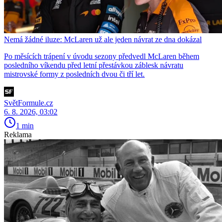
Nemá žádné iluze: McLaren už ale jeden návrat ze dna dokázal
Po měsících trápení v úvodu sezony předvedl McLaren během
posledního víkendu před letní přestávkou záblesk návratu
mistrovské formy z posledních dvou či tří let.
SvětFormule.cz
6. 8. 2026, 03:02
1 min
Reklama