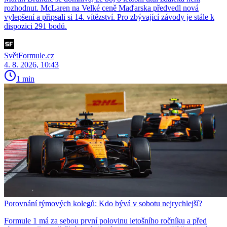
rozhodnut. McLaren na Velké ceně Maďarska předvedl nová
vylepšení a připsali si 14. vítězství. Pro zbývající závody je stále k
dispozici 291 bodů.
SvětFormule.cz
4. 8. 2026, 10:43
1 min
Porovnání týmových kolegů: Kdo bývá v sobotu nejrychlejší?
Formule 1 má za sebou první polovinu letošního ročníku a před