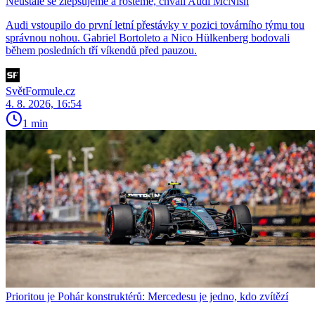
Neustále se zlepšujeme a rosteme, chválí Audi McNish
Audi vstoupilo do první letní přestávky v pozici továrního týmu tou
správnou nohou. Gabriel Bortoleto a Nico Hülkenberg bodovali
během posledních tří víkendů před pauzou.
SvětFormule.cz
4. 8. 2026, 16:54
1 min
Prioritou je Pohár konstruktérů: Mercedesu je jedno, kdo zvítězí