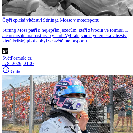
Čtyři epická vítězství Stirlinga Mosse v motorsportu
Stirling Moss patří k nejlepším jezdcům, kteří závodili ve formuli 1,
ale nedosáhli na mistrovský titul. Vybrali jsme čtyři epická vítězství,
která britský pilot dobyl ve světě motorsportu.
SvětFormule.cz
5. 8. 2026, 21:07
3 min