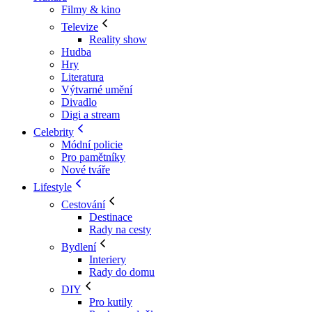
Filmy & kino
Televize
Reality show
Hudba
Hry
Literatura
Výtvarné umění
Divadlo
Digi a stream
Celebrity
Módní policie
Pro pamětníky
Nové tváře
Lifestyle
Cestování
Destinace
Rady na cesty
Bydlení
Interiery
Rady do domu
DIY
Pro kutily