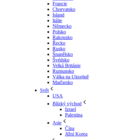
Francie
Chorvatsko
Island
Itálie
Německo
Polsko
Rakousko
Řecko
Rusko
Španělsko
Švédsko
Velká Británie
Rumunsko
Válka na Ukrajině
Maďarsko
Svět
USA
Blízký východ
Izrael
Palestina
Asie
Čína
Jižní Korea