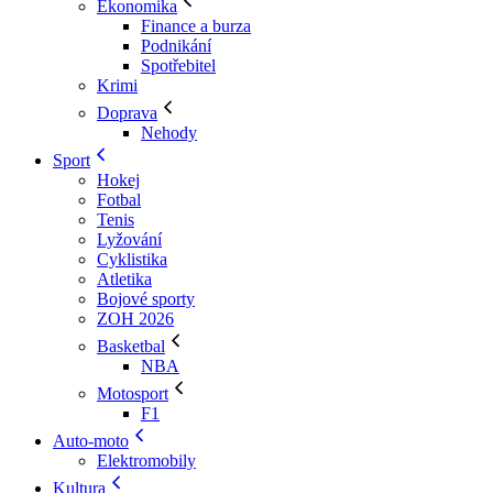
Ekonomika
Finance a burza
Podnikání
Spotřebitel
Krimi
Doprava
Nehody
Sport
Hokej
Fotbal
Tenis
Lyžování
Cyklistika
Atletika
Bojové sporty
ZOH 2026
Basketbal
NBA
Motosport
F1
Auto-moto
Elektromobily
Kultura