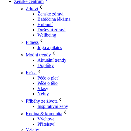
Ženské centrum
Zdraví
Ženské zdraví
Babiččina lékárna
Hubnutí
Duševní zdraví
Wellbeing
Fitness
Jóga a pilates
Módní trendy
Aktuální trendy
Doplňky
Krása
Péče o pleť
Péče o tělo
Vlasy
Nehty
Příběhy ze života
Inspirativní ženy
Rodina & komunita
Výchova
Přátelství
Vztahy