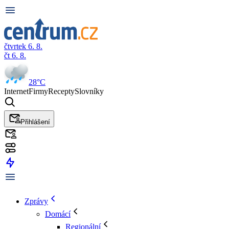
čtvrtek 6. 8.
čt 6. 8.
28°C
Internet
Firmy
Recepty
Slovníky
Přihlášení
Zprávy
Domácí
Regionální