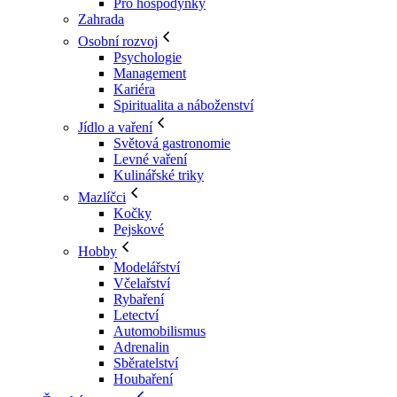
Pro hospodyňky
Zahrada
Osobní rozvoj
Psychologie
Management
Kariéra
Spiritualita a náboženství
Jídlo a vaření
Světová gastronomie
Levné vaření
Kulinářské triky
Mazlíčci
Kočky
Pejskové
Hobby
Modelářství
Včelařství
Rybaření
Letectví
Automobilismus
Adrenalin
Sběratelství
Houbaření