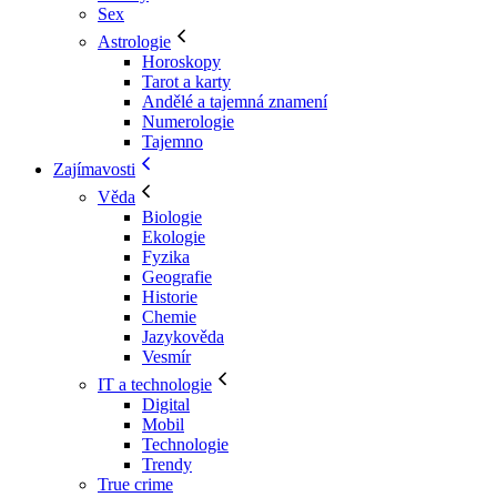
Sex
Astrologie
Horoskopy
Tarot a karty
Andělé a tajemná znamení
Numerologie
Tajemno
Zajímavosti
Věda
Biologie
Ekologie
Fyzika
Geografie
Historie
Chemie
Jazykověda
Vesmír
IT a technologie
Digital
Mobil
Technologie
Trendy
True crime