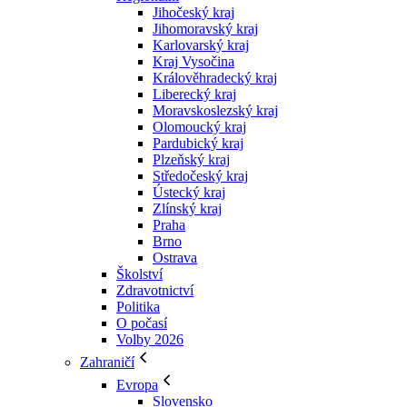
Jihočeský kraj
Jihomoravský kraj
Karlovarský kraj
Kraj Vysočina
Králověhradecký kraj
Liberecký kraj
Moravskoslezský kraj
Olomoucký kraj
Pardubický kraj
Plzeňský kraj
Středočeský kraj
Ústecký kraj
Zlínský kraj
Praha
Brno
Ostrava
Školství
Zdravotnictví
Politika
O počasí
Volby 2026
Zahraničí
Evropa
Slovensko