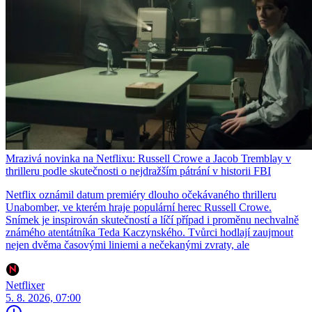
Mrazivá novinka na Netflixu: Russell Crowe a Jacob Tremblay v
thrilleru podle skutečnosti o nejdražším pátrání v historii FBI
Netflix oznámil datum premiéry dlouho očekávaného thrilleru
Unabomber, ve kterém hraje populární herec Russell Crowe.
Snímek je inspirován skutečností a líčí případ i proměnu nechvalně
známého atentátníka Teda Kaczynského. Tvůrci hodlají zaujmout
nejen dvěma časovými liniemi a nečekanými zvraty, ale
Netflixer
5. 8. 2026, 07:00