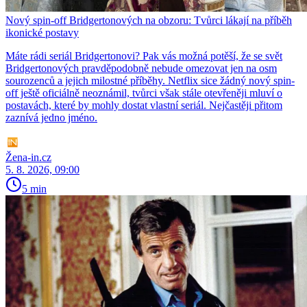
Nový spin-off Bridgertonových na obzoru: Tvůrci lákají na příběh
ikonické postavy
Máte rádi seriál Bridgertonovi? Pak vás možná potěší, že se svět
Bridgertonových pravděpodobně nebude omezovat jen na osm
sourozenců a jejich milostné příběhy. Netflix sice žádný nový spin-
off ještě oficiálně neoznámil, tvůrci však stále otevřeněji mluví o
postavách, které by mohly dostat vlastní seriál. Nejčastěji přitom
zaznívá jedno jméno.
Žena-in.cz
5. 8. 2026, 09:00
5 min