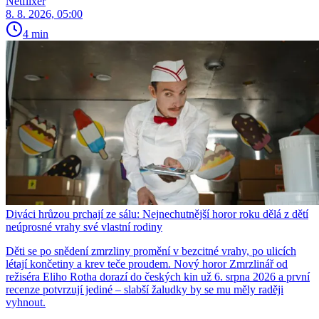
Netflixer
8. 8. 2026, 05:00
4 min
Diváci hrůzou prchají ze sálu: Nejnechutnější horor roku dělá z dětí
neúprosné vrahy své vlastní rodiny
Děti se po snědení zmrzliny promění v bezcitné vrahy, po ulicích
létají končetiny a krev teče proudem. Nový horor Zmrzlinář od
režiséra Eliho Rotha dorazí do českých kin už 6. srpna 2026 a první
recenze potvrzují jediné – slabší žaludky by se mu měly raději
vyhnout.