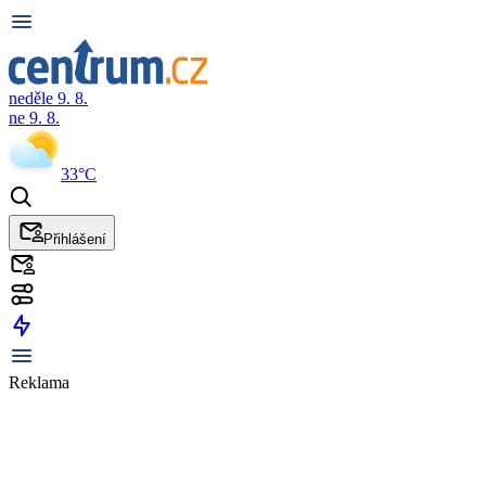
neděle 9. 8.
ne 9. 8.
33°C
Přihlášení
Reklama