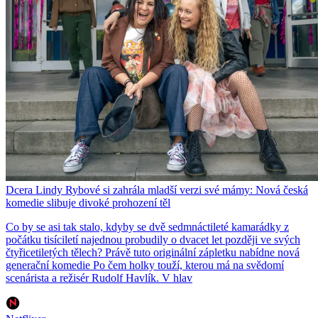
Dcera Lindy Rybové si zahrála mladší verzi své mámy: Nová česká
komedie slibuje divoké prohození těl
Co by se asi tak stalo, kdyby se dvě sedmnáctileté kamarádky z
počátku tisíciletí najednou probudily o dvacet let později ve svých
čtyřicetiletých tělech? Právě tuto originální zápletku nabídne nová
generační komedie Po čem holky touží, kterou má na svědomí
scenárista a režisér Rudolf Havlík. V hlav