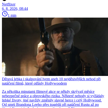
Netflixer
6. 8. 2026, 08:44
1 min
Děravá lebka i skalpování lvem aneb 10 nejděsivějších nehod při
natáčení filmů, které otřásly Hollywoodem
Za několika minutami filmové akce se někdy skrývají měsíce
nebezpečné práce a obrovského rizika. Některé nehody si vyžádaly
lidské životy, jiné navždy změnily slavné herce i celý Hollywood.
Od smrti Brandona Leeho přes tragédii při natáčení Rustu až po