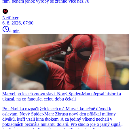
film, během jehož výroby se zranilo více než 70
Netflixer
6. 8. 2026, 07:00
4 min
Marvel po letech znovu slaví. Nový Spider-Man přepsal historii a
ukázal, na co fanoušci celou dobu čekali
Po několika rozpačitých letech má Marvel konečně důvod k
oslavám. Nový Spider-Man: Zbrusu nový den přilákal miliony
diváků, kteří vzali kina útokem. A za jediný víkend nechali v
pokladnách bezmála miliardu dolarů. Pro studio jde o jasný signál,