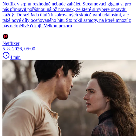
Netflix v srpnu rozhodně nebude zahálet. Streamovací gigant si pro
nás připravil pořádnou nálož novinek, ze které si vybere opravdu
každý. Dorazí řada titulů inspirovaných skutečnými událostmi, ale
také nové díly oceňovaného hitu Sto roků samoty, na které mnozí z
nás netrpělivě čekají. Velkou pozorn
Netflixer
5. 8. 2026, 05:00
4 min