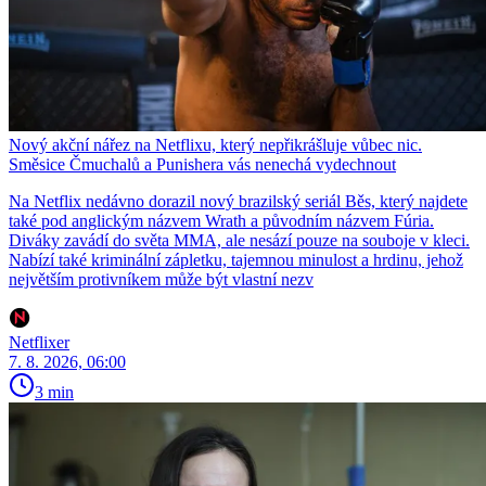
Nový akční nářez na Netflixu, který nepřikrášluje vůbec nic.
Směsice Čmuchalů a Punishera vás nenechá vydechnout
Na Netflix nedávno dorazil nový brazilský seriál Běs, který najdete
také pod anglickým názvem Wrath a původním názvem Fúria.
Diváky zavádí do světa MMA, ale nesází pouze na souboje v kleci.
Nabízí také kriminální zápletku, tajemnou minulost a hrdinu, jehož
největším protivníkem může být vlastní nezv
Netflixer
7. 8. 2026, 06:00
3 min