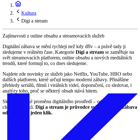
Kultura
Digi a stream
Zajímavosti z online obsahu a streamovacích služeb
Digitální zábava se mění rychleji než kdy dřív – a právě tady ji
sledujeme v reálném čase. Kategorie
Digi a stream
se zaměřuje na
svět streamovacích platforem, online obsahu a nových mediálních
trendů, které formují to, co dnes sledujeme.
Najdete zde novinky ze služeb jako Netflix, YouTube, HBO nebo
dalších platforem, které určují tempo moderní zábavy. Přinášíme
přehledy seriálů, filmů i virálních videí, doporučení, co sledovat, i
analýzy toho, proč se některý obsah stává hitem.
Sledujeme také proměnu digitálního prostředí – od algoritmů po
chování diváků.
Digi a stream je průvodce světem, kde se zábava
odehrává na jeden klik.