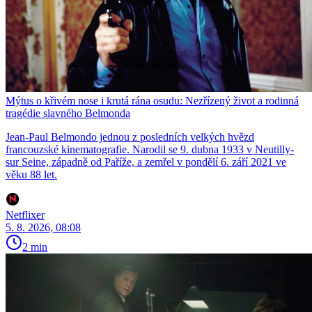
Mýtus o křivém nose i krutá rána osudu: Nezřízený život a rodinná
tragédie slavného Belmonda
Jean-Paul Belmondo jednou z posledních velkých hvězd
francouzské kinematografie. Narodil se 9. dubna 1933 v Neutilly-
sur Seine, západně od Paříže, a zemřel v pondělí 6. září 2021 ve
věku 88 let.
Netflixer
5. 8. 2026, 08:08
2 min