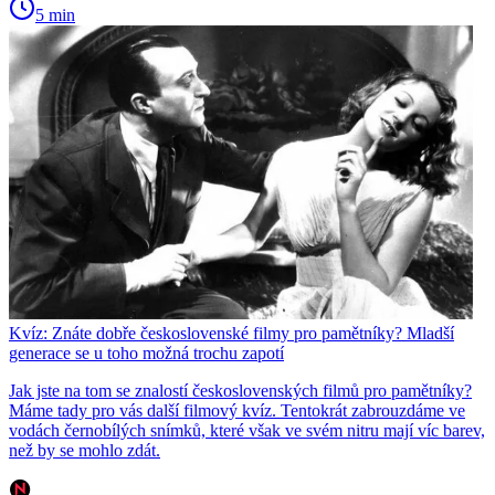
5 min
Kvíz: Znáte dobře československé filmy pro pamětníky? Mladší
generace se u toho možná trochu zapotí
Jak jste na tom se znalostí československých filmů pro pamětníky?
Máme tady pro vás další filmový kvíz. Tentokrát zabrouzdáme ve
vodách černobílých snímků, které však ve svém nitru mají víc barev,
než by se mohlo zdát.