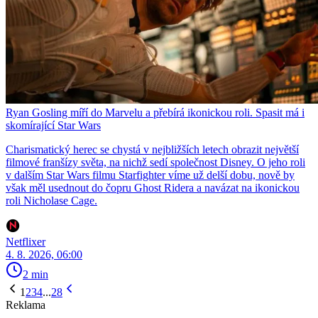
Ryan Gosling míří do Marvelu a přebírá ikonickou roli. Spasit má i
skomírající Star Wars
Charismatický herec se chystá v nejbližších letech obrazit největší
filmové franšízy světa, na nichž sedí společnost Disney. O jeho roli
v dalším Star Wars filmu Starfighter víme už delší dobu, nově by
však měl usednout do čopru Ghost Ridera a navázat na ikonickou
roli Nicholase Cage.
Netflixer
4. 8. 2026, 06:00
2 min
1
2
3
4
...
28
Reklama