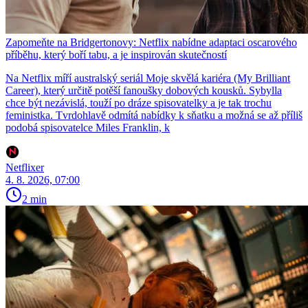
Zapomeňte na Bridgertonovy: Netflix nabídne adaptaci oscarového
příběhu, který boří tabu, a je inspirován skutečností
Na Netflix míří australský seriál Moje skvělá kariéra (My Brilliant
Career), který určitě potěší fanoušky dobových kousků. Sybylla
chce být nezávislá, touží po dráze spisovatelky a je tak trochu
feministka. Tvrdohlavě odmítá nabídky k sňatku a možná se až příliš
podobá spisovatelce Miles Franklin, k
Netflixer
4. 8. 2026, 07:00
2 min