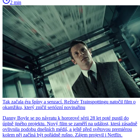
2 min
Tak začala éra špíny a senzací. Režisér Trainspottingu natočil film o
okamžiku, který zničil seriózní novinařinu
Danny Boyle se po návratu k hororové sérii 28 let poté pustil do
úplně jiného projektu. Nový film se zaměří na událost, která zásadně
ovlivnila podobu dnešních médií, a ještě před světovou premiérou
kolem něj začíná být pořádně rušno. Zájem projevil i Netflix.