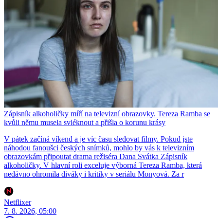
Zápisník alkoholičky míří na televizní obrazovky. Tereza Ramba se
kvůli němu musela svléknout a přišla o korunu krásy
V pátek začíná víkend a je víc času sledovat filmy. Pokud jste
náhodou fanoušci českých snímků, mohlo by vás k televizním
obrazovkám připoutat drama režiséra Dana Svátka Zápisník
alkoholičky. V hlavní roli exceluje výborná Tereza Ramba, která
nedávno ohromila diváky i kritiky v seriálu Monyová. Za r
Netflixer
7. 8. 2026, 05:00