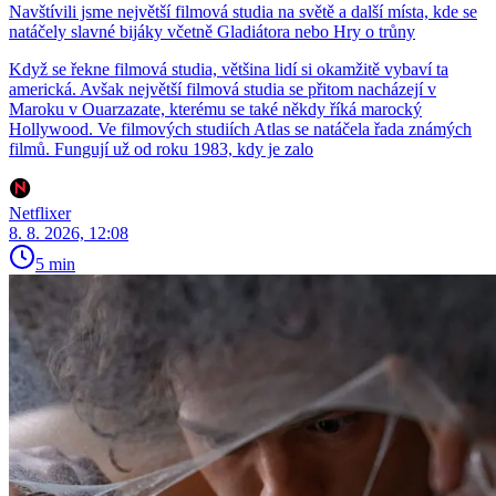
Navštívili jsme největší filmová studia na světě a další místa, kde se
natáčely slavné bijáky včetně Gladiátora nebo Hry o trůny
Když se řekne filmová studia, většina lidí si okamžitě vybaví ta
americká. Avšak největší filmová studia se přitom nacházejí v
Maroku v Ouarzazate, kterému se také někdy říká marocký
Hollywood. Ve filmových studiích Atlas se natáčela řada známých
filmů. Fungují už od roku 1983, kdy je zalo
Netflixer
8. 8. 2026, 12:08
5 min