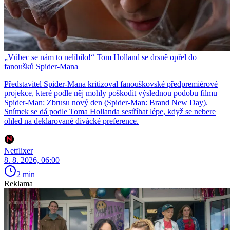
„Vůbec se nám to nelíbilo!“ Tom Holland se drsně opřel do
fanoušků Spider-Mana
Představitel Spider-Mana kritizoval fanouškovské předpremiérové
projekce, které podle něj mohly poškodit výslednou podobu filmu
Spider-Man: Zbrusu nový den (Spider-Man: Brand New Day).
Snímek se dá podle Toma Hollanda sestříhat lépe, když se nebere
ohled na deklarované divácké preference.
Netflixer
8. 8. 2026, 06:00
2 min
Reklama