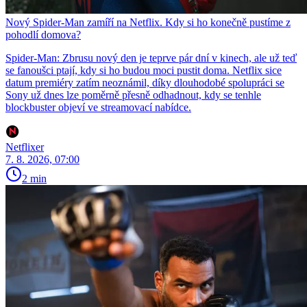
Nový Spider-Man zamíří na Netflix. Kdy si ho konečně pustíme z
pohodlí domova?
Spider-Man: Zbrusu nový den je teprve pár dní v kinech, ale už teď
se fanoušci ptají, kdy si ho budou moci pustit doma. Netflix sice
datum premiéry zatím neoznámil, díky dlouhodobé spolupráci se
Sony už dnes lze poměrně přesně odhadnout, kdy se tenhle
blockbuster objeví ve streamovací nabídce.
Netflixer
7. 8. 2026, 07:00
2 min