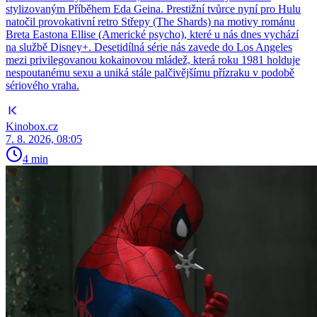
stylizovaným Příběhem Eda Geina. Prestižní tvůrce nyní pro Hulu
natočil provokativní retro Střepy (The Shards) na motivy románu
Breta Eastona Ellise (Americké psycho), které u nás dnes vychází
na službě Disney+. Desetidílná série nás zavede do Los Angeles
mezi privilegovanou kokainovou mládež, která roku 1981 holduje
nespoutanému sexu a uniká stále palčivějšímu přízraku v podobě
sériového vraha.
Kinobox.cz
7. 8. 2026, 08:05
4 min