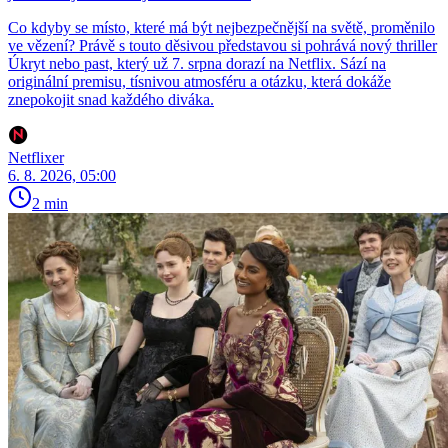
Co kdyby se místo, které má být nejbezpečnější na světě, proměnilo
ve vězení? Právě s touto děsivou představou si pohrává nový thriller
Úkryt nebo past, který už 7. srpna dorazí na Netflix. Sází na
originální premisu, tísnivou atmosféru a otázku, která dokáže
znepokojit snad každého diváka.
Netflixer
6. 8. 2026, 05:00
2 min