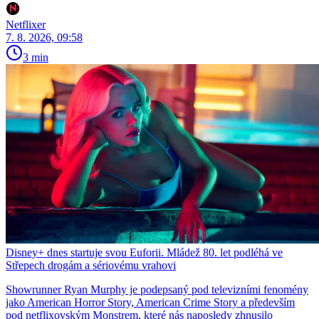
Netflixer
7. 8. 2026, 09:58
3 min
Disney+ dnes startuje svou Euforii. Mládež 80. let podléhá ve
Střepech drogám a sériovému vrahovi
Showrunner Ryan Murphy je podepsaný pod televizními fenomény
jako American Horror Story, American Crime Story a především
pod netflixovským Monstrem, které nás naposledy zhnusilo