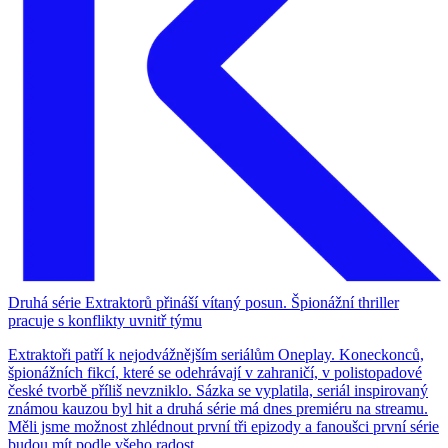
Druhá série Extraktorů přináší vítaný posun. Špionážní thriller
pracuje s konflikty uvnitř týmu
Extraktoři patří k nejodvážnějším seriálům Oneplay. Koneckonců,
špionážních fikcí, které se odehrávají v zahraničí, v polistopadové
české tvorbě příliš nevzniklo. Sázka se vyplatila, seriál inspirovaný
známou kauzou byl hit a druhá série má dnes premiéru na streamu.
Měli jsme možnost zhlédnout první tři epizody a fanoušci první série
budou mít podle všeho radost.