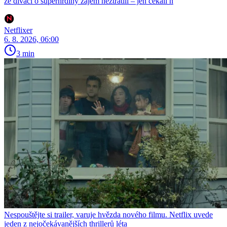
že diváci o superhrdiny zájem neztratili – jen čekali n
Netflixer
6. 8. 2026, 06:00
3 min
Nespouštějte si trailer, varuje hvězda nového filmu. Netflix uvede
jeden z nejočekávanějších thrillerů léta