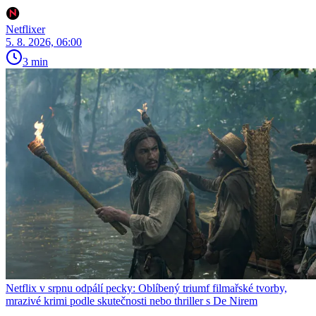
Netflixer
5. 8. 2026, 06:00
3 min
Netflix v srpnu odpálí pecky: Oblíbený triumf filmařské tvorby,
mrazivé krimi podle skutečnosti nebo thriller s De Nirem