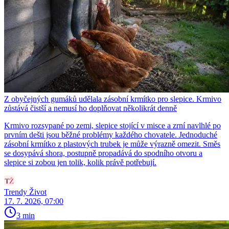
Z obyčejných gumáků udělala zásobní krmítko pro slepice. Krmivo
zůstává čistší a nemusí ho doplňovat několikrát denně
Krmivo rozsypané po zemi, slepice stojící v misce a zrní navlhlé po
prvním dešti jsou běžné problémy každého chovatele. Jednoduché
zásobní krmítko z plastových trubek je může výrazně omezit. Směs
se dosypává shora, postupně propadává do spodního otvoru a
slepice si zobou jen tolik, kolik právě potřebují.
Trendy Život
17. 7. 2026, 07:00
3 min