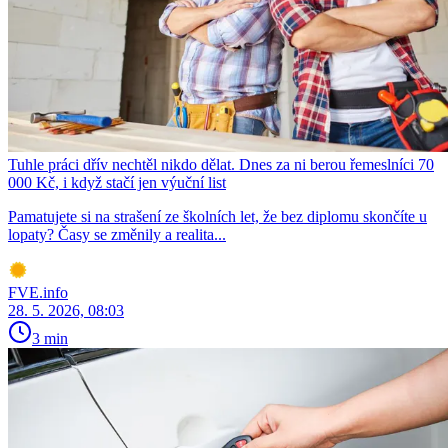
Tuhle práci dřív nechtěl nikdo dělat. Dnes za ni berou řemeslníci 70
000 Kč, i když stačí jen výuční list
Pamatujete si na strašení ze školních let, že bez diplomu skončíte u
lopaty? Časy se změnily a realita...
FVE.info
28. 5. 2026, 08:03
3 min