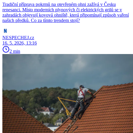
Tradiční příprava pokrmů na otevřeném ohni zažívá v Česku
renesanci. Místo moderních plynových či elektrických grilů se v
zahradách objevují kovová ohniště, která připomínají způsob vaření
našich předků. Co za tímto trendem stojí?
NESPECHEJ.cz
16. 5. 2026, 13:16
2 min