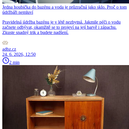
Jedna houbička do bazénu a voda je průzračná jako sklo. Proč o tom
údržbáři nemluví
Pravidelná údržba bazénu je v létě nezbytná. Jakmile péči o vodu
začnete odbývat, okamžitě se to projeví na její barvě i zápachu.
Zkuste snadný trik a budete nadšení.
adbz.cz
24. 6. 2026, 12:50
2 min