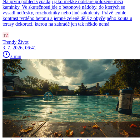
Na první pohled vypadají jako měkké polštáře položené mezi
kamínky. Ve skutečnosti jde o betonové nádoby, do kterých se
vysadí netřesky, rozchodníky nebo jiné sukulenty. Právě tenhle
kontrast tvrdého betonu a jemné zeleně dělá z obyčejného kouta u
terasy dekoraci, kterou na zahradě jen tak někdo nemá.
Trendy Život
3. 7. 2026, 06:41
3 min