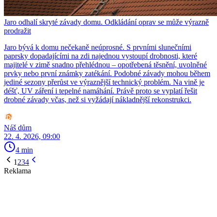
Jaro odhalí skryté závady domu. Odkládání oprav se může výrazně
prodražit
Jaro bývá k domu nečekaně neúprosné. S prvními slunečními
paprsky dopadajícími na zdi najednou vystoupí drobnosti, které
majitelé v zimě snadno přehlédnou – opotřebená těsnění, uvolněné
prvky nebo první známky zatékání. Podobné závady mohou během
jediné sezony přerůst ve výraznější technický problém. Na vině je
déšť, UV záření i tepelné namáhání. Právě proto se vyplatí řešit
drobné závady včas, než si vyžádají nákladnější rekonstrukci.
Náš dům
22. 4. 2026, 09:00
4 min
1
2
3
4
Reklama