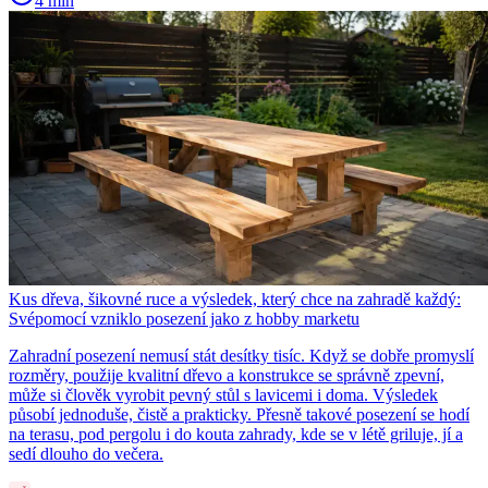
4 min
Kus dřeva, šikovné ruce a výsledek, který chce na zahradě každý:
Svépomocí vzniklo posezení jako z hobby marketu
Zahradní posezení nemusí stát desítky tisíc. Když se dobře promyslí
rozměry, použije kvalitní dřevo a konstrukce se správně zpevní,
může si člověk vyrobit pevný stůl s lavicemi i doma. Výsledek
působí jednoduše, čistě a prakticky. Přesně takové posezení se hodí
na terasu, pod pergolu i do kouta zahrady, kde se v létě griluje, jí a
sedí dlouho do večera.