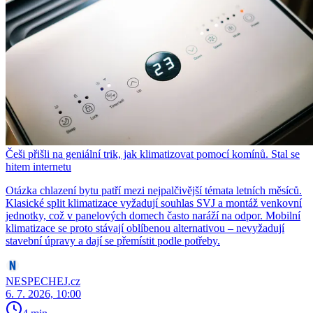
Češi přišli na geniální trik, jak klimatizovat pomocí komínů. Stal se
hitem internetu
Otázka chlazení bytu patří mezi nejpalčivější témata letních měsíců.
Klasické split klimatizace vyžadují souhlas SVJ a montáž venkovní
jednotky, což v panelových domech často naráží na odpor. Mobilní
klimatizace se proto stávají oblíbenou alternativou – nevyžadují
stavební úpravy a dají se přemístit podle potřeby.
NESPECHEJ.cz
6. 7. 2026, 10:00