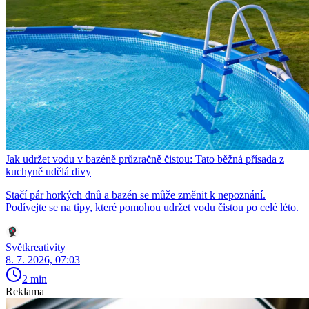
Jak udržet vodu v bazéně průzračně čistou: Tato běžná přísada z
kuchyně udělá divy
Stačí pár horkých dnů a bazén se může změnit k nepoznání.
Podívejte se na tipy, které pomohou udržet vodu čistou po celé léto.
Světkreativity
8. 7. 2026, 07:03
2 min
Reklama