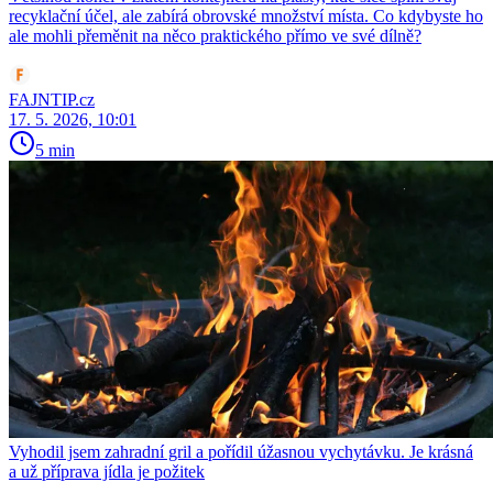
recyklační účel, ale zabírá obrovské množství místa. Co kdybyste ho
ale mohli přeměnit na něco praktického přímo ve své dílně?
FAJNTIP.cz
17. 5. 2026, 10:01
5 min
Vyhodil jsem zahradní gril a pořídil úžasnou vychytávku. Je krásná
a už příprava jídla je požitek