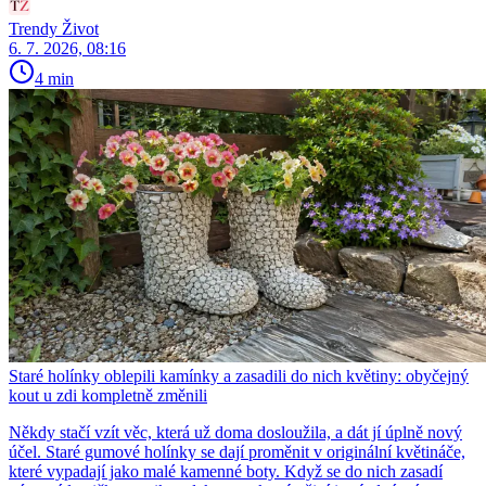
Trendy Život
6. 7. 2026, 08:16
4 min
Staré holínky oblepili kamínky a zasadili do nich květiny: obyčejný
kout u zdi kompletně změnili
Někdy stačí vzít věc, která už doma dosloužila, a dát jí úplně nový
účel. Staré gumové holínky se dají proměnit v originální květináče,
které vypadají jako malé kamenné boty. Když se do nich zasadí