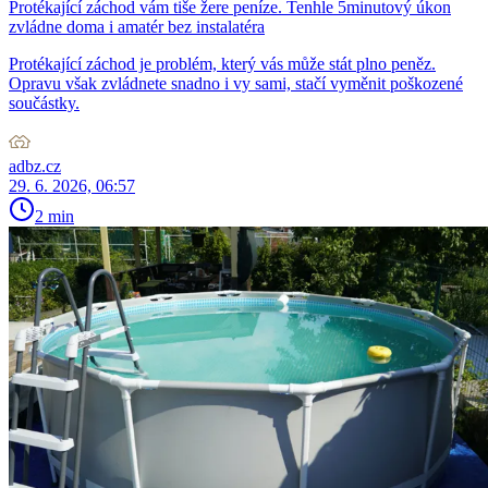
Protékající záchod vám tiše žere peníze. Tenhle 5minutový úkon
zvládne doma i amatér bez instalatéra
Protékající záchod je problém, který vás může stát plno peněz.
Opravu však zvládnete snadno i vy sami, stačí vyměnit poškozené
součástky.
adbz.cz
29. 6. 2026, 06:57
2 min