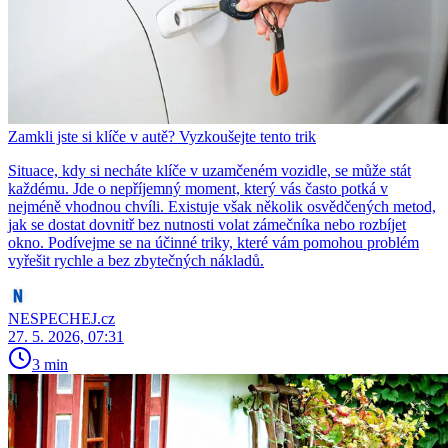
Zamkli jste si klíče v autě? Vyzkoušejte tento trik
Situace, kdy si necháte klíče v uzamčeném vozidle, se může stát
každému. Jde o nepříjemný moment, který vás často potká v
nejméně vhodnou chvíli. Existuje však několik osvědčených metod,
jak se dostat dovnitř bez nutnosti volat zámečníka nebo rozbíjet
okno. Podívejme se na účinné triky, které vám pomohou problém
vyřešit rychle a bez zbytečných nákladů.
NESPECHEJ.cz
27. 5. 2026, 07:31
3 min