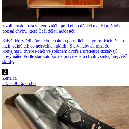
Vzali brusku a za víkend zničili poklad po dědečkovi. Starožitník
popsal chyby, které Češi dělají nejčastěji.
Když lidé zdědí dům nebo chalupu po rodičích a prarodičích, často
mají jediný cíl: co nejrychleji uklidit. Starý nábytek mizí do
kontejneru, dveře končí ve sběrném dvoře a kredence dostávají
nový nátěr. Podle starožitníků ale právě v této chvíli vznikají největší
škody.
Žena.cz
24. 6. 2026, 05:00