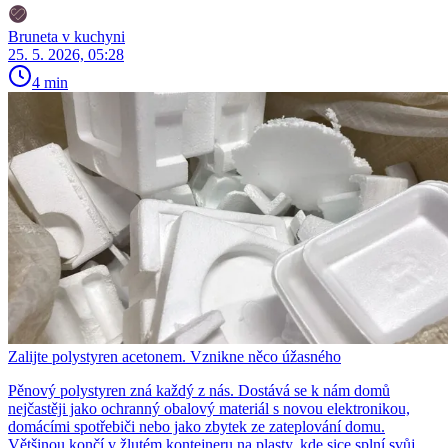
Bruneta v kuchyni
25. 5. 2026, 05:28
4 min
Zalijte polystyren acetonem. Vznikne něco úžasného
Pěnový polystyren zná každý z nás. Dostává se k nám domů
nejčastěji jako ochranný obalový materiál s novou elektronikou,
domácími spotřebiči nebo jako zbytek ze zateplování domu.
Většinou končí v žlutém kontejneru na plasty, kde sice splní svůj