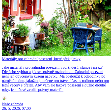
Materiály pro zahradní posezení, které přežijí roky
Jaké materiály pro zahradní posezení vydrží déšť, slunce i mráz?
Dle čeho vybírat a jak se správně rozhodnout. Zahradní posezení
není jen obyčejným kusem nábytku. Má posloužit k odpočinku po
náročném dnu, jakožto je určené pro trávení času s rodinou nebo pro
letní večery s přáteli. Aby vám ale takové posezení sloužilo dlouhé
roky, je klíčové zvolit správný materiál.
Naše zahrada
26. 5. 2026, 07:00