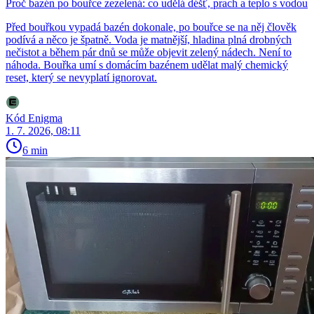
Proč bazén po bouřce zezelená: co udělá déšť, prach a teplo s vodou
Před bouřkou vypadá bazén dokonale, po bouřce se na něj člověk
podívá a něco je špatně. Voda je matnější, hladina plná drobných
nečistot a během pár dnů se může objevit zelený nádech. Není to
náhoda. Bouřka umí s domácím bazénem udělat malý chemický
reset, který se nevyplatí ignorovat.
Kód Enigma
1. 7. 2026, 08:11
6 min