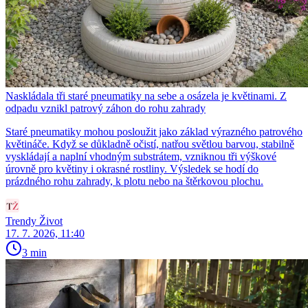
Naskládala tři staré pneumatiky na sebe a osázela je květinami. Z
odpadu vznikl patrový záhon do rohu zahrady
Staré pneumatiky mohou posloužit jako základ výrazného patrového
květináče. Když se důkladně očistí, natřou světlou barvou, stabilně
vyskládají a naplní vhodným substrátem, vzniknou tři výškové
úrovně pro květiny i okrasné rostliny. Výsledek se hodí do
prázdného rohu zahrady, k plotu nebo na štěrkovou plochu.
Trendy Život
17. 7. 2026, 11:40
3 min