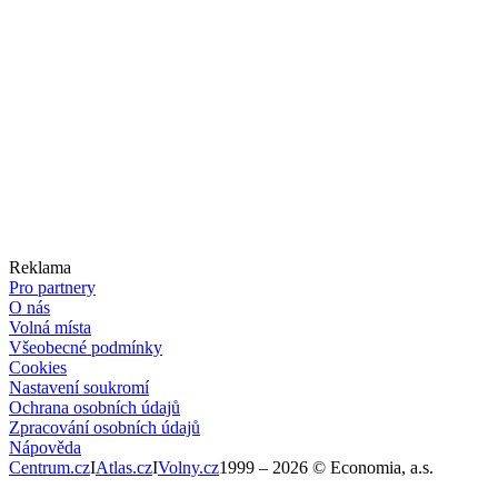
Reklama
Pro partnery
O nás
Volná místa
Všeobecné podmínky
Cookies
Nastavení soukromí
Ochrana osobních údajů
Zpracování osobních údajů
Nápověda
Centrum.cz
I
Atlas.cz
I
Volny.cz
1999 –
2026
© Economia, a.s.