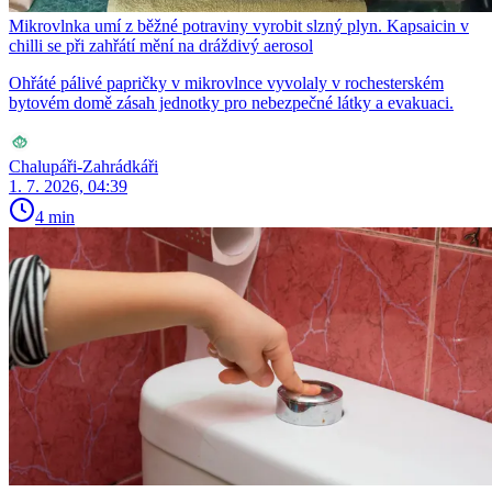
Mikrovlnka umí z běžné potraviny vyrobit slzný plyn. Kapsaicin v
chilli se při zahřátí mění na dráždivý aerosol
Ohřáté pálivé papričky v mikrovlnce vyvolaly v rochesterském
bytovém domě zásah jednotky pro nebezpečné látky a evakuaci.
Chalupáři-Zahrádkáři
1. 7. 2026, 04:39
4 min