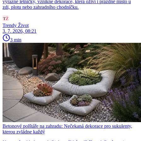
výrazné letničky, vznikne dekorace, která oživí i prázdné místo u
zdi, plotu nebo zahradního chodníčku.
Trendy Život
3. 7. 2026, 08:21
3 min
Betonové polštáře na zahradu: Nečekaná dekorace pro sukulenty,
kterou zvládne každý