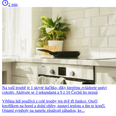
2 min
Na vaší troubě je 1 skryté tlačítko, díky kterému zvládnete upéct
cokoliv. Aktivuje se 3 sekundami a 9 z 10 Čechů ho nezná
Většina lidí používá z celé trouby jen dvě tři funkce. Otočí
knoflíkem na horní a dolní ohřev, nastaví teplotu a tím to končí.
Ostatní symboly na panelu zůstávají záhadou, ke...