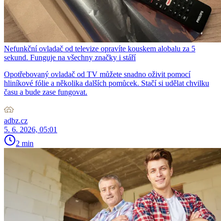
Nefunkční ovladač od televize opravíte kouskem alobalu za 5
sekund. Funguje na všechny značky i stáří
Opotřebovaný ovladač od TV můžete snadno oživit pomocí
hliníkové fólie a několika dalších pomůcek. Stačí si udělat chvilku
času a bude zase fungovat.
adbz.cz
5. 6. 2026, 05:01
2 min