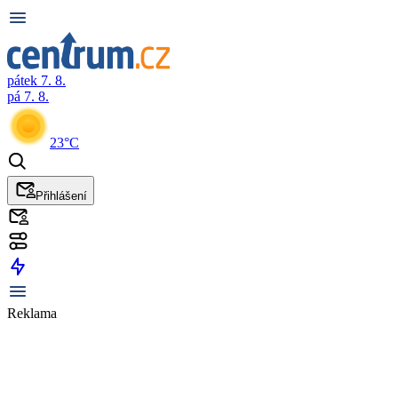
pátek 7. 8.
pá 7. 8.
23°C
Přihlášení
Reklama