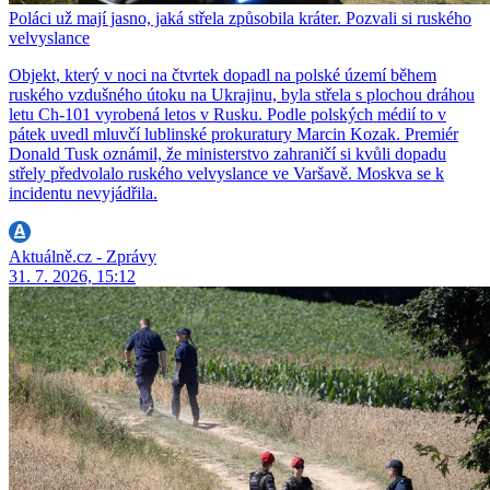
Poláci už mají jasno, jaká střela způsobila kráter. Pozvali si ruského
velvyslance
Objekt, který v noci na čtvrtek dopadl na polské území během
ruského vzdušného útoku na Ukrajinu, byla střela s plochou dráhou
letu Ch-101 vyrobená letos v Rusku. Podle polských médií to v
pátek uvedl mluvčí lublinské prokuratury Marcin Kozak. Premiér
Donald Tusk oznámil, že ministerstvo zahraničí si kvůli dopadu
střely předvolalo ruského velvyslance ve Varšavě. Moskva se k
incidentu nevyjádřila.
Aktuálně.cz - Zprávy
31. 7. 2026, 15:12