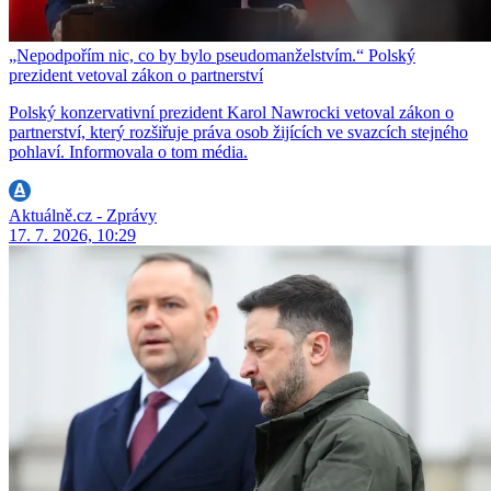
„Nepodpořím nic, co by bylo pseudomanželstvím.“ Polský
prezident vetoval zákon o partnerství
Polský konzervativní prezident Karol Nawrocki vetoval zákon o
partnerství, který rozšiřuje práva osob žijících ve svazcích stejného
pohlaví. Informovala o tom média.
Aktuálně.cz - Zprávy
17. 7. 2026, 10:29