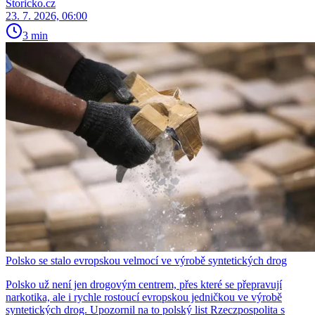
Storicko.cz
23. 7. 2026, 06:00
3 min
Polsko se stalo evropskou velmocí ve výrobě syntetických drog
Polsko už není jen drogovým centrem, přes které se přepravují
narkotika, ale i rychle rostoucí evropskou jedničkou ve výrobě
syntetických drog. Upozornil na to polský list Rzeczpospolita s