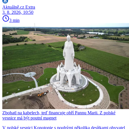
Aktuálně.cz Extra
3. 8. 2026, 10:50
3 min
Zbohatl na kabelech, teď financuje obří Pannu Marii. Z polské
vesnice má být poutní magnet
V polské vesnici Konotopie s pouhými několika desítkami obyvatel