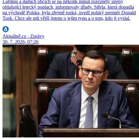
Lublinu a dalších obcích se na několik minut rozezněly sirény
ohlašující letecký poplach, informovaly úřady. Střela, která dopadla
na východě Polska, byla zřejmě ruská, uvedl polský premiér Donald
Tusk. Chce ale mít větší jistotu o jejím typu a o tom, kdo ji vyslal.
Aktuálně.cz - Zprávy
30. 7. 2026, 07:26