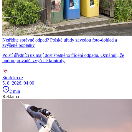
Netřídíte správně odpad? Polské úřady zavedou foto-dohled a
zvýšené poplatky
Polští úředníci už mají dost špatného třídění odpadu. Oznámili, že
budou provádět zvýšené kontroly.
Storicko.cz
5. 8. 2026, 04:00
2 min
Reklama