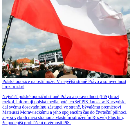
Polská opozice na ostří nože. V největší straně Právo a spravedlnost
hrozí rozkol
Největší polské opoziční straně Právo a spravedlnost (PiS) hrozí
rozkol, informují polská média poté, co šéf PiS Jaroslaw Kaczyński
dal svému dosavadnímu zástupci ve straně, bývalému premiérovi
Mateuszi Morawieckému a jeho spojencům čas do čtvrteční půlnoci,
aby si vybrali mezi stranou a vlastním sdružením Rozwój Plus tím,
že podepíší prohlášení o věrnosti PiS.