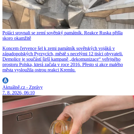
Poláci srovnali se zemí sovětský památník. Reakce Ruska přišla
skoro okamžitě
Koncem července šel k zemi památník sovětských vojáků v
západopolských Pyrzycích, městě s necelými 12 tisíci obyvateli.
Demolice je součástí širší kampaně „dekomunizace“ veřejného
prostoru Polska, která začala v roce 2016. Přesto si akce malého
města vysloužila ostrou reakci Kremlu.
Aktuálně.cz - Zprávy
7. 8. 2026, 06:10