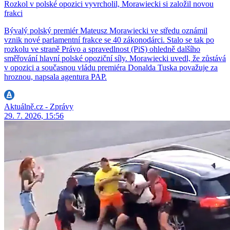
Rozkol v polské opozici vyvrcholil, Morawiecki si založil novou
frakci
Bývalý polský premiér Mateusz Morawiecki ve středu oznámil
vznik nové parlamentní frakce se 40 zákonodárci. Stalo se tak po
rozkolu ve straně Právo a spravedlnost (PiS) ohledně dalšího
směřování hlavní polské opoziční síly. Morawiecki uvedl, že zůstává
v opozici a současnou vládu premiéra Donalda Tuska považuje za
hroznou, napsala agentura PAP.
Aktuálně.cz - Zprávy
29. 7. 2026, 15:56