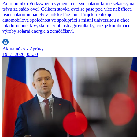
Automobilka Volkswagen vyměnila na své solární farmě sekačky na
trávu za stádo ovcí. Celkem stovka ovcí se pase pod více než třiceti
tisíci solárními panely v polské Poznani. Projekt realizuje
automobilová společnost ve spolupráci s místní univerzitou a chce
tak dopomoci k výzkumu v oblasti agrovoltaiky, což je kombinace
výroby solární energie a zemědělství.
Aktuálně.cz - Zprávy
19. 7. 2026, 03:30