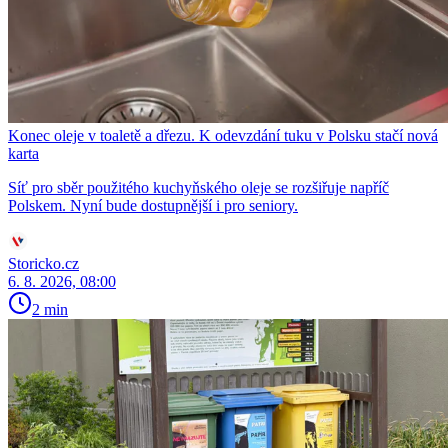
Konec oleje v toaletě a dřezu. K odevzdání tuku v Polsku stačí nová
karta
Síť pro sběr použitého kuchyňského oleje se rozšiřuje napříč
Polskem. Nyní bude dostupnější i pro seniory.
Storicko.cz
6. 8. 2026, 08:00
2 min