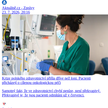
Aktuálně.cz - Zprávy
23. 7. 2026, 20:16
Krize polského zdravotnictví přišla dříve než loni. Pacienti
přicházejí o cílenou onkologickou péči
Samotný fakt, že ve zdravotnictví chybí peníze, není překvapivý.
Překvapivé je, že jsou pacienti odmítáni už v červenci.