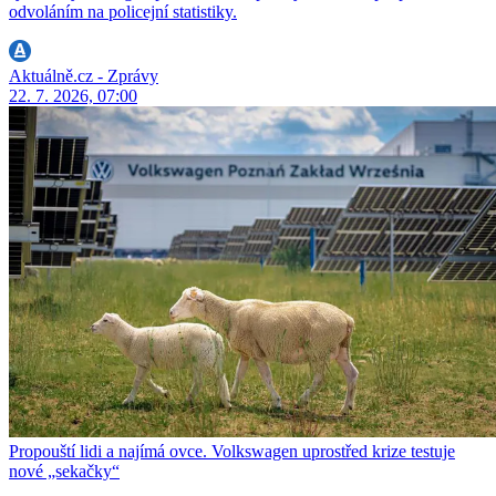
odvoláním na policejní statistiky.
Aktuálně.cz - Zprávy
22. 7. 2026, 07:00
Propouští lidi a najímá ovce. Volkswagen uprostřed krize testuje
nové „sekačky“