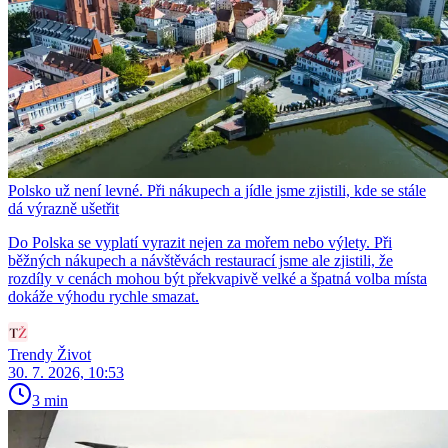
Polsko už není levné. Při nákupech a jídle jsme zjistili, kde se stále
dá výrazně ušetřit
Do Polska se vyplatí vyrazit nejen za mořem nebo výlety. Při
běžných nákupech a návštěvách restaurací jsme ale zjistili, že
rozdíly v cenách mohou být překvapivě velké a špatná volba místa
dokáže výhodu rychle smazat.
Trendy Život
30. 7. 2026, 10:53
3 min