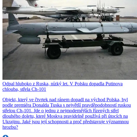
Odpal hluboko z Ruska, nízký let. V Polsku dopadla Putinova
chlouba, střela Ch-101
Objekt, který ve čtvrtek nad ránem dopadl na východ Polska, byl
podle premiéra Donalda Tuska s největší pravděpodobností ruskou
střelou Ch-101. Jde o jednu z nejmodernějších řízených střel
dlouhého doletu, které Moskva pravidelně používá při útocích na
Ukrajinu. Jaké jsou její schopnosti a proč představuje významnou
hrozbu?