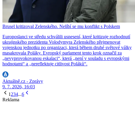
Brusel kritizoval Zelenského. Nelíbí se mu konflikt s Polskem
Europoslanci ve středu schválili usnesení, které kritizuje rozhodnutí
ukrajinského prezidenta Volodymyra Zelenského přejmenovat
vojenskou jednotku po organizaci, která během druhé světové války
masakrovala Poláky. Evropský parlament tento krok označil za
„nevyprovokovanou eskalaci“, která „není v souladu s evropskými
hodnotami“ a „nereflektuje citlivost Poláků“.
Aktuálně.cz - Zprávy
9. 7. 2026, 16:03
1
2
3
4
...
6
Reklama