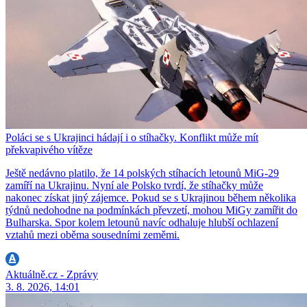
Poláci se s Ukrajinci hádají i o stíhačky. Konflikt může mít
překvapivého vítěze
Ještě nedávno platilo, že 14 polských stíhacích letounů MiG-29
zamíří na Ukrajinu. Nyní ale Polsko tvrdí, že stíhačky může
nakonec získat jiný zájemce. Pokud se s Ukrajinou během několika
týdnů nedohodne na podmínkách převzetí, mohou MiGy zamířit do
Bulharska. Spor kolem letounů navíc odhaluje hlubší ochlazení
vztahů mezi oběma sousedními zeměmi.
Aktuálně.cz - Zprávy
3. 8. 2026, 14:01