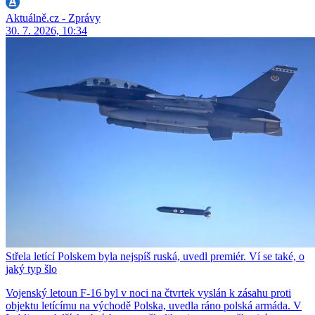
Aktuálně.cz - Zprávy
30. 7. 2026, 10:34
Střela letící Polskem byla nejspíš ruská, uvedl premiér. Ví se také, o
jaký typ šlo
Vojenský letoun F-16 byl v noci na čtvrtek vyslán k zásahu proti
objektu letícímu na východě Polska, uvedla ráno polská armáda. V