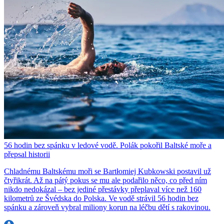
56 hodin bez spánku v ledové vodě. Polák pokořil Baltské moře a
přepsal historii
Chladnému Baltskému moři se Bartłomiej Kubkowski postavil už
čtyřikrát. Až na pátý pokus se mu ale podařilo něco, co před ním
nikdo nedokázal – bez jediné přestávky přeplaval více než 160
kilometrů ze Švédska do Polska. Ve vodě strávil 56 hodin bez
spánku a zároveň vybral miliony korun na léčbu dětí s rakovinou.