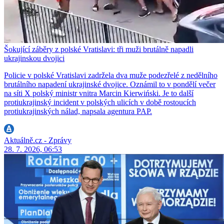
Šokující záběry z polské Vratislavi: tři muži brutálně napadli
ukrajinskou dvojici
Policie v polské Vratislavi zadržela dva muže podezřelé z nedělního
brutálního napadení ukrajinské dvojice. Oznámil to v pondělí večer
na síti X polský ministr vnitra Marcin Kierwiński. Je to další
protiukrajinský incident v polských ulicích v době rostoucích
protiukrajinských nálad, napsala agentura PAP.
Aktuálně.cz - Zprávy
28. 7. 2026, 06:53