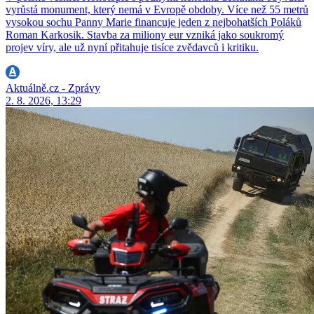
vyrůstá monument, který nemá v Evropě obdoby. Více než 55 metrů
vysokou sochu Panny Marie financuje jeden z nejbohatších Poláků
Roman Karkosik. Stavba za miliony eur vzniká jako soukromý
projev víry, ale už nyní přitahuje tisíce zvědavců i kritiku.
Aktuálně.cz - Zprávy
2. 8. 2026, 13:29