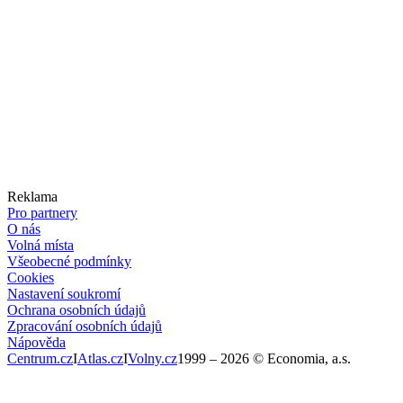
Reklama
Pro partnery
O nás
Volná místa
Všeobecné podmínky
Cookies
Nastavení soukromí
Ochrana osobních údajů
Zpracování osobních údajů
Nápověda
Centrum.cz
I
Atlas.cz
I
Volny.cz
1999 –
2026
© Economia, a.s.