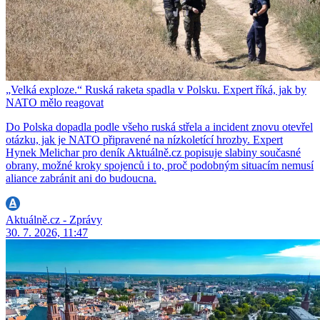
„Velká exploze.“ Ruská raketa spadla v Polsku. Expert říká, jak by
NATO mělo reagovat
Do Polska dopadla podle všeho ruská střela a incident znovu otevřel
otázku, jak je NATO připravené na nízkoletící hrozby. Expert
Hynek Melichar pro deník Aktuálně.cz popisuje slabiny současné
obrany, možné kroky spojenců i to, proč podobným situacím nemusí
aliance zabránit ani do budoucna.
Aktuálně.cz - Zprávy
30. 7. 2026, 11:47