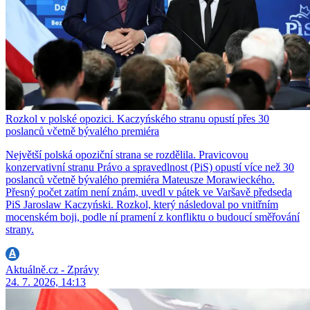
Rozkol v polské opozici. Kaczyńského stranu opustí přes 30
poslanců včetně bývalého premiéra
Největší polská opoziční strana se rozdělila. Pravicovou
konzervativní stranu Právo a spravedlnost (PiS) opustí více než 30
poslanců včetně bývalého premiéra Mateusze Morawieckého.
Přesný počet zatím není znám, uvedl v pátek ve Varšavě předseda
PiS Jaroslaw Kaczyński. Rozkol, který následoval po vnitřním
mocenském boji, podle ní pramení z konfliktu o budoucí směřování
strany.
Aktuálně.cz - Zprávy
24. 7. 2026, 14:13