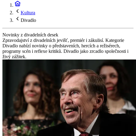
Kultura
Divadlo
Novinky z divadelních desek
Zpravodajství z divadelních jevišť, premiér i zákulisí. Kategorie
Divadlo nabízí novinky o představeních, hercích a režisérech,
programy scén i reflexe kritiků. Divadlo jako zrcadlo společnosti i
živý zážitek.