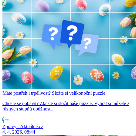
Máte postřeh i trpělivost? Složte si velikonoční puzzle
Chcete se pobavit? Zkuste si složit naše puzzle. Vybrat si můžete z
různých stupňů obtížnosti.
Zprávy - Aktuálně.cz
4. 4. 2026, 08:44