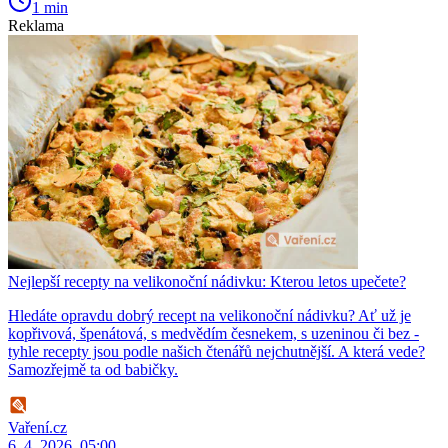
1 min
Reklama
Nejlepší recepty na velikonoční nádivku: Kterou letos upečete?
Hledáte opravdu dobrý recept na velikonoční nádivku? Ať už je
kopřivová, špenátová, s medvědím česnekem, s uzeninou či bez -
tyhle recepty jsou podle našich čtenářů nejchutnější. A která vede?
Samozřejmě ta od babičky.
Vaření.cz
6. 4. 2026, 05:00