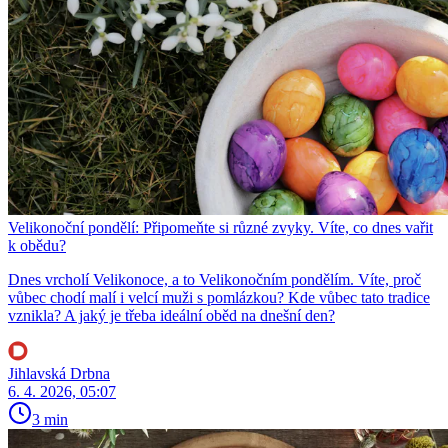
Velikonoční pondělí: Připomeňte si různé zvyky. Víte, co dnes vařit
k obědu?
Dnes vrcholí Velikonoce, a to Velikonočním pondělím. Víte, proč
vůbec chodí malí i velcí muži s pomlázkou? Kde vůbec tato tradice
vznikla? A jaký je třeba ideální oběd na dnešní den?
Jihlavská Drbna
6. 4. 2026, 05:07
3 min