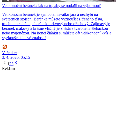
Velikonoční beránek: Jak na to, aby se podařil na výbornou?
Velikonoční beránek je symbolem svátků jara a nechybí na
svátečních stolech. Beránka můžete vyzkoušet z třeného těsta,
trochu netradiční je beránek mrkvový nebo ořechový. Zajímavý je
beránek makový a krásně vláčný je z těsta s tvarohem, šlehačkou
nebo majonézou. Na konci článku si můžete dát velikonoční kvíz a
vyzkoušet tak své znalosti!
Vaření.cz
3. 4. 2026, 05:15
1
2
3
Reklama