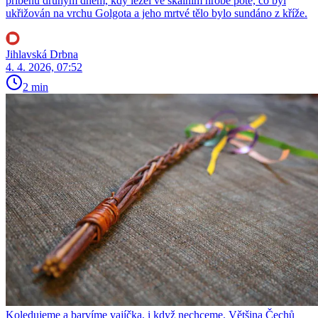
příběhu druhým dnem, kdy ležel ve skalním hrobě poté, co byl
ukřižován na vrchu Golgota a jeho mrtvé tělo bylo sundáno z kříže.
Jihlavská Drbna
4. 4. 2026, 07:52
2 min
Koledujeme a barvíme vajíčka, i když nechceme. Většina Čechů