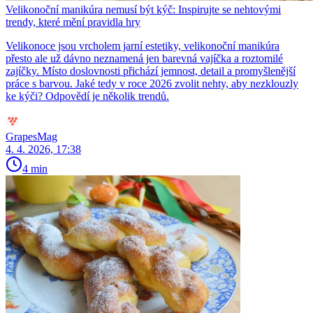
Velikonoční manikúra nemusí být kýč: Inspirujte se nehtovými
trendy, které mění pravidla hry
Velikonoce jsou vrcholem jarní estetiky, velikonoční manikúra
přesto ale už dávno neznamená jen barevná vajíčka a roztomilé
zajíčky. Místo doslovnosti přichází jemnost, detail a promyšlenější
práce s barvou. Jaké tedy v roce 2026 zvolit nehty, aby nezklouzly
ke kýči? Odpovědí je několik trendů.
GrapesMag
4. 4. 2026, 17:38
4 min