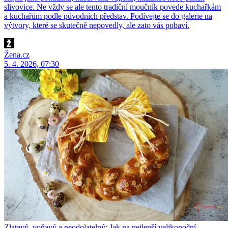
slivovice. Ne vždy se ale tento tradiční moučník povede kuchařkám
a kuchařům podle původních představ. Podívejte se do galerie na
výtvory, které se skutečně nepovedly, ale zato vás pobaví.
Žena.cz
5. 4. 2026, 07:30
Zlatavý, voňavý a neodolatelný: Jak na nejlepší velikonoční