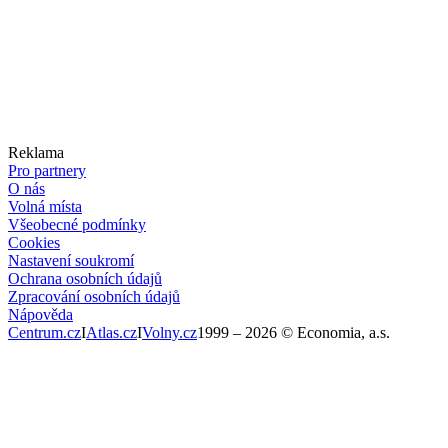
Reklama
Pro partnery
O nás
Volná místa
Všeobecné podmínky
Cookies
Nastavení soukromí
Ochrana osobních údajů
Zpracování osobních údajů
Nápověda
Centrum.cz
I
Atlas.cz
I
Volny.cz
1999 –
2026
© Economia, a.s.