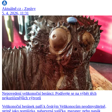
Aktuálně.cz - Zprávy
5. 4. 2026, 11:31
Nepovedení velikonoční beránci: Podívejte se na výběr těch
nejkurióznějších výtvorů
Velikonoční beránek patří k českým Velikonocům neodmyslitelně,
stejně jako pomlázka, nabarvená vajíčka, mazanec nebo panák