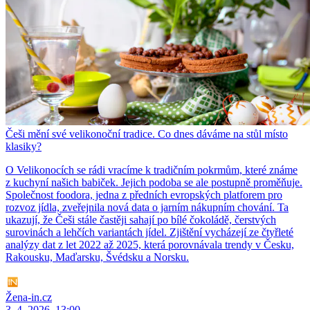
Češi mění své velikonoční tradice. Co dnes dáváme na stůl místo
klasiky?
O Velikonocích se rádi vracíme k tradičním pokrmům, které známe
z kuchyní našich babiček. Jejich podoba se ale postupně proměňuje.
Společnost foodora, jedna z předních evropských platforem pro
rozvoz jídla, zveřejnila nová data o jarním nákupním chování. Ta
ukazují, že Češi stále častěji sahají po bílé čokoládě, čerstvých
surovinách a lehčích variantách jídel. Zjištění vycházejí ze čtyřleté
analýzy dat z let 2022 až 2025, která porovnávala trendy v Česku,
Rakousku, Maďarsku, Švédsku a Norsku.
Žena-in.cz
3. 4. 2026, 13:00