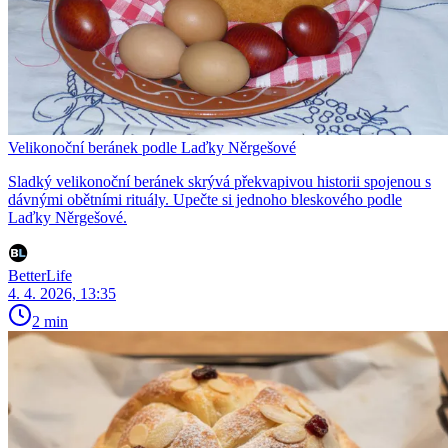
Velikonoční beránek podle Laďky Něrgešové
Sladký velikonoční beránek skrývá překvapivou historii spojenou s
dávnými obětními rituály. Upečte si jednoho bleskového podle
Laďky Něrgešové.
BetterLife
4. 4. 2026, 13:35
2 min