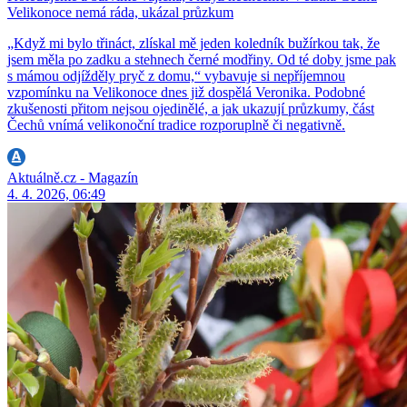
Velikonoce nemá ráda, ukázal průzkum
„Když mi bylo třináct, zlískal mě jeden koledník bužírkou tak, že
jsem měla po zadku a stehnech černé modřiny. Od té doby jsme pak
s mámou odjížděly pryč z domu,“ vybavuje si nepříjemnou
vzpomínku na Velikonoce dnes již dospělá Veronika. Podobné
zkušenosti přitom nejsou ojedinělé, a jak ukazují průzkumy, část
Čechů vnímá velikonoční tradice rozporuplně či negativně.
Aktuálně.cz - Magazín
4. 4. 2026, 06:49