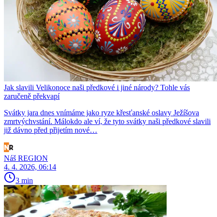
Jak slavili Velikonoce naši předkové i jiné národy? Tohle vás
zaručeně překvapí
Svátky jara dnes vnímáme jako ryze křesťanské oslavy Ježíšova
zmrtvýchvstání. Málokdo ale ví, že tyto svátky naši předkové slavili
již dávno před přijetím nové…
Náš REGION
4. 4. 2026, 06:14
3 min