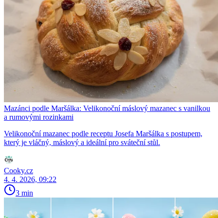
Mazánci podle Maršálka: Velikonoční máslový mazanec s vanilkou
a rumovými rozinkami
Velikonoční mazanec podle receptu Josefa Maršálka s postupem,
který je vláčný, máslový a ideální pro sváteční stůl.
Cooky.cz
4. 4. 2026, 09:22
3 min