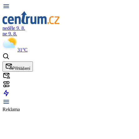
neděle 9. 8.
ne 9. 8.
31°C
Přihlášení
Reklama