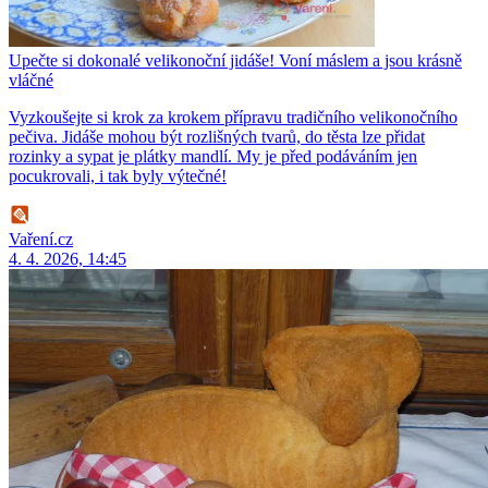
Upečte si dokonalé velikonoční jidáše! Voní máslem a jsou krásně
vláčné
Vyzkoušejte si krok za krokem přípravu tradičního velikonočního
pečiva. Jidáše mohou být rozlišných tvarů, do těsta lze přidat
rozinky a sypat je plátky mandlí. My je před podáváním jen
pocukrovali, i tak byly výtečné!
Vaření.cz
4. 4. 2026, 14:45