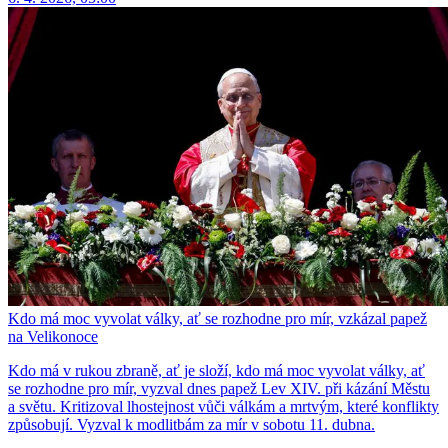
Kdo má moc vyvolat války, ať se rozhodne pro mír, vzkázal papež
na Velikonoce
Kdo má v rukou zbraně, ať je složí, kdo má moc vyvolat války, ať
se rozhodne pro mír, vyzval dnes papež Lev XIV. při kázání Městu
a světu. Kritizoval lhostejnost vůči válkám a mrtvým, které konflikty
způsobují. Vyzval k modlitbám za mír v sobotu 11. dubna.