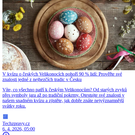
V kvízu o českých Velikonocích pohoří 90 % lidí: Prověřte své
znalosti jedné z nejhezčích tradic v Česku
Víte, co všechno patří k českým Velikonocům? Od starých zvyků
přes symboly jara až po tradiční pokrmy. Otestujte své znalosti v
našem snadném kvízu a zjistěte, jak dobře znáte nejvýznamnější
svátky roku.
Techzpravy.cz
6. 4. 2026, 05:00