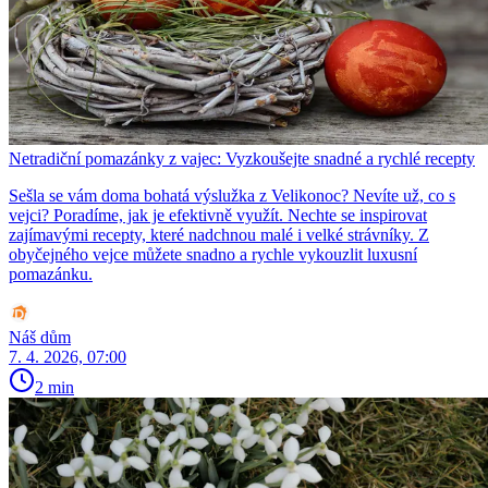
Netradiční pomazánky z vajec: Vyzkoušejte snadné a rychlé recepty
Sešla se vám doma bohatá výslužka z Velikonoc? Nevíte už, co s
vejci? Poradíme, jak je efektivně využít. Nechte se inspirovat
zajímavými recepty, které nadchnou malé i velké strávníky. Z
obyčejného vejce můžete snadno a rychle vykouzlit luxusní
pomazánku.
Náš dům
7. 4. 2026, 07:00
2 min