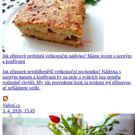
Jak připravit perfektní velikonoční nádivku? Máme recept s uzeným
a kopřivami
Jak připravit nejoblíbenější velikonoční pochoutku? Nádivka s
uzeným masem a kopřivami by na stole o svátcích jara neměla
rozhodně chybět. My vás provedeme krok za krokem její přípravou,
ať nešlápnete vedle.
Vaření.cz
3. 4. 2026, 15:45