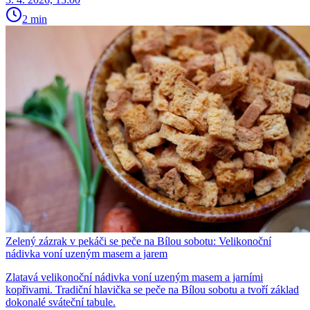
2 min
Zelený zázrak v pekáči se peče na Bílou sobotu: Velikonoční
nádivka voní uzeným masem a jarem
Zlatavá velikonoční nádivka voní uzeným masem a jarními
kopřivami. Tradiční hlavička se peče na Bílou sobotu a tvoří základ
dokonalé sváteční tabule.