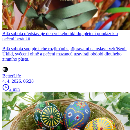
Bílá sobota představuje den velkého úklidu, pletení pomlázek a
pečení beránků
Bílá sobota spojuje tiché rozjímání s přípravami na oslavu vzkříšení.
Úklid, svěcení ohně a pečení mazanců uzavírají období dlouhého
zimního půstu.
BetterLife
4. 4. 2026, 06:28
2 min