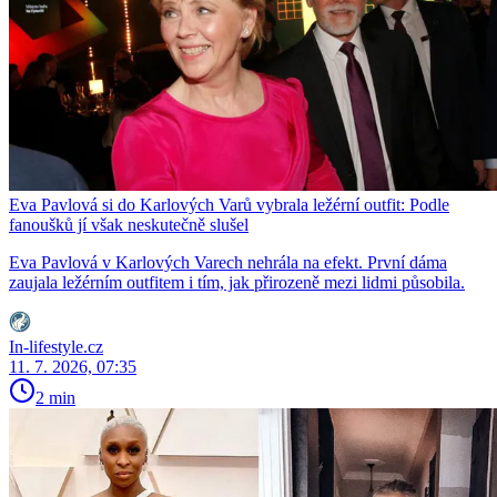
Eva Pavlová si do Karlových Varů vybrala ležérní outfit: Podle
fanoušků jí však neskutečně slušel
Eva Pavlová v Karlových Varech nehrála na efekt. První dáma
zaujala ležérním outfitem i tím, jak přirozeně mezi lidmi působila.
In-lifestyle.cz
11. 7. 2026, 07:35
2 min