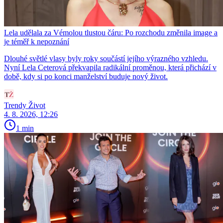
Lela udělala za Vémolou tlustou čáru: Po rozchodu změnila image a
je téměř k nepoznání
Dlouhé světlé vlasy byly roky součástí jejího výrazného vzhledu.
Nyní Lela Ceterová překvapila radikální proměnou, která přichází v
době, kdy si po konci manželství buduje nový život.
Trendy Život
4. 8. 2026, 12:26
1 min