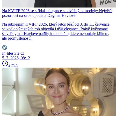
Na KVIFF 2026 se střídala elegance s odvážnými modely: Největší
pozornost na sebe upoutala Dagmar Havlová
Na jubilejním KVIFF 2026, který letos běží od 3. do 11. července,
se vedle výrazných rób objevila i tišší elegance. Právě květované
šaty Dagmar Havlové patřily k modelům, které nepoutaly křikem,
ale promyšleností.
In-lifestyle.cz
5. 7. 2026, 08:12
2 min