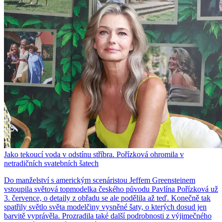
Jako tekoucí voda v odstínu stříbra. Pořízková ohromila v
netradičních svatebních šatech
Do manželství s americkým scenáristou Jeffem Greensteinem
vstoupila světová topmodelka českého původu Pavlína Pořízková už
3. července, o detaily z obřadu se ale podělila až teď. Konečně tak
spatřily světlo světa modelčiny vysněné šaty, o kterých dosud jen
barvitě vyprávěla. Prozradila také další podrobnosti z výjimečného