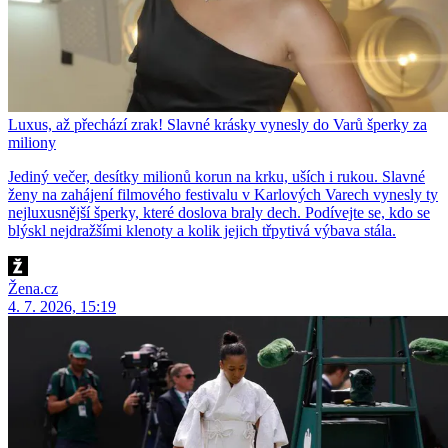
Luxus, až přechází zrak! Slavné krásky vynesly do Varů šperky za
miliony
Jediný večer, desítky milionů korun na krku, uších i rukou. Slavné
ženy na zahájení filmového festivalu v Karlových Varech vynesly ty
nejluxusnější šperky, které doslova braly dech. Podívejte se, kdo se
blýskl nejdražšími klenoty a kolik jejich třpytivá výbava stála.
Žena.cz
4. 7. 2026, 15:19