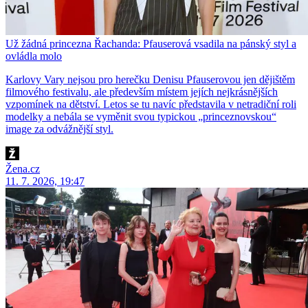
Už žádná princezna Řachanda: Pfauserová vsadila na pánský styl a
ovládla molo
Karlovy Vary nejsou pro herečku Denisu Pfauserovou jen dějištěm
filmového festivalu, ale především místem jejích nejkrásnějších
vzpomínek na dětství. Letos se tu navíc představila v netradiční roli
modelky a nebála se vyměnit svou typickou „princeznovskou“
image za odvážnější styl.
Žena.cz
11. 7. 2026, 19:47