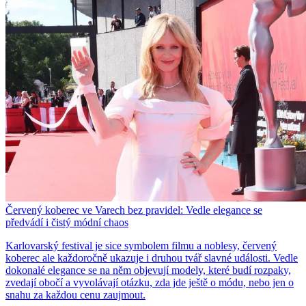
Červený koberec ve Varech bez pravidel: Vedle elegance se
předvádí i čistý módní chaos
Karlovarský festival je sice symbolem filmu a noblesy, červený
koberec ale každoročně ukazuje i druhou tvář slavné události. Vedle
dokonalé elegance se na něm objevují modely, které budí rozpaky,
zvedají obočí a vyvolávají otázku, zda jde ještě o módu, nebo jen o
snahu za každou cenu zaujmout.