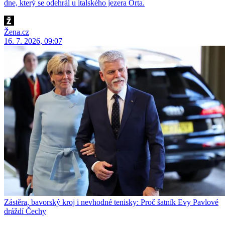
dne, který se odehrál u italského jezera Orta.
Žena.cz
16. 7. 2026, 09:07
Zástěra, bavorský kroj i nevhodné tenisky: Proč šatník Evy Pavlové
dráždí Čechy