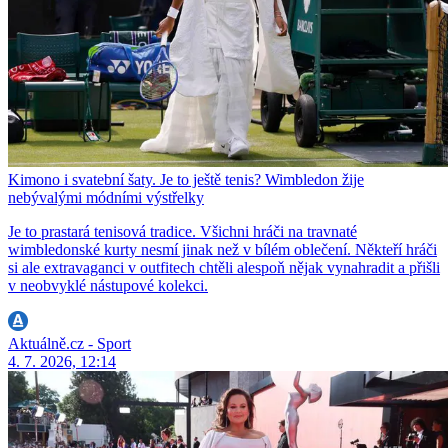
Kimono i svatební šaty. Je to ještě tenis? Wimbledon žije
nebývalými módními výstřelky
Je to prastará tenisová tradice. Všichni hráči na travnaté
wimbledonské kurty nesmí jinak než v bílém oblečení. Někteří hráči
si ale extravaganci v outfitech chtěli alespoň nějak vynahradit a přišli
v neobvyklé nástupové kolekci.
Aktuálně.cz - Sport
4. 7. 2026, 12:14