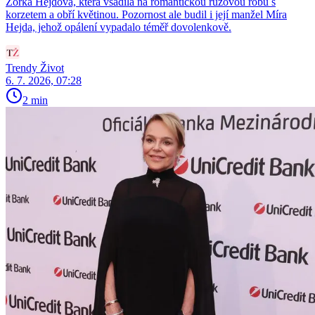
Zorka Hejdová, která vsadila na romantickou růžovou róbu s
korzetem a obří květinou. Pozornost ale budil i její manžel Míra
Hejda, jehož opálení vypadalo téměř dovolenkově.
Trendy Život
6. 7. 2026, 07:28
2 min