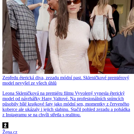
Zepředu éterická diva, zezadu módní past. Skleničkové premiérový
model nevyšel ze všech úhlů
Leona Skleničková na premiéru filmu Vyvolený vynesla éterický
model od návrhářky Hany Valtové. Na profesionálních snímcích
působily bílé krajkové šaty jako módní sen, momentky z červeného
koberce ale ukázaly i jejich slabinu. Stačil pohled zezadu a pohádka
z Instagramu se na chvíli střetla s realitou.
Žena.cz