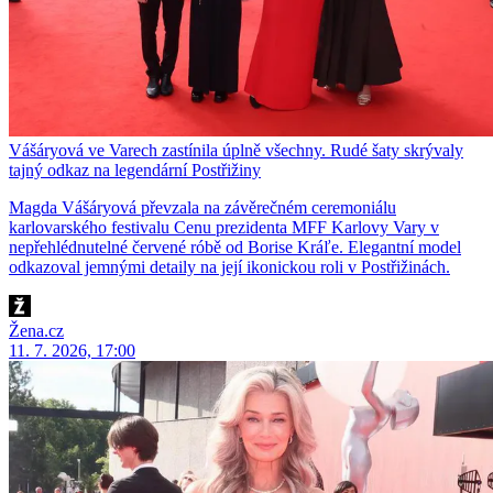
Vášáryová ve Varech zastínila úplně všechny. Rudé šaty skrývaly
tajný odkaz na legendární Postřižiny
Magda Vášáryová převzala na závěrečném ceremoniálu
karlovarského festivalu Cenu prezidenta MFF Karlovy Vary v
nepřehlédnutelné červené róbě od Borise Kráľe. Elegantní model
odkazoval jemnými detaily na její ikonickou roli v Postřižinách.
Žena.cz
11. 7. 2026, 17:00