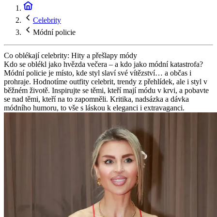
Celebrity
Módní policie
Co oblékají celebrity: Hity a přešlapy módy
Kdo se oblékl jako hvězda večera – a kdo jako módní katastrofa?
Módní policie je místo, kde styl slaví své vítězství… a občas i
prohraje. Hodnotíme outfity celebrit, trendy z přehlídek, ale i styl v
běžném životě. Inspirujte se těmi, kteří mají módu v krvi, a pobavte
se nad těmi, kteří na to zapomněli. Kritika, nadsázka a dávka
módního humoru, to vše s láskou k eleganci i extravaganci.