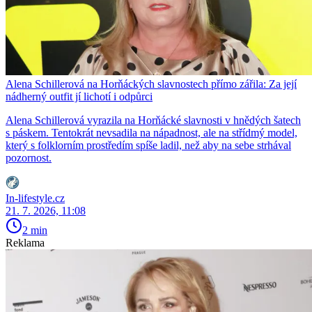
Alena Schillerová na Horňáckých slavnostech přímo zářila: Za její
nádherný outfit jí lichotí i odpůrci
Alena Schillerová vyrazila na Horňácké slavnosti v hnědých šatech
s páskem. Tentokrát nevsadila na nápadnost, ale na střídmý model,
který s folklorním prostředím spíše ladil, než aby na sebe strhával
pozornost.
In-lifestyle.cz
21. 7. 2026, 11:08
2 min
Reklama