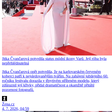
Jitka Čvančarová potvrdila status módní ikony Varů. Její róba byla
nepřehlédnutelná
Jitka Čvančarová opět potvrdila, že na karlovarském červeném
koberci patří k nejsledovanějším tvářím. Na zahájení jubilejního 60.
ročníku festivalu dorazila v třpytivém stříbrném modelu, který
zdůraznil její křivky, přidal dramatičnost a okamžitě přitáhl
pozornost fotografů.
Žena.cz
4. 7. 2026, 04:59