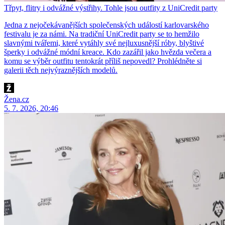
Třpyt, flitry i odvážné výstřihy. Tohle jsou outfity z UniCredit party
Jedna z nejočekávanějších společenských událostí karlovarského
festivalu je za námi. Na tradiční UniCredit party se to hemžilo
slavnými tvářemi, které vytáhly své nejluxusnější róby, blyštivé
šperky i odvážné módní kreace. Kdo zazářil jako hvězda večera a
komu se výběr outfitu tentokrát příliš nepovedl? Prohlédněte si
galerii těch nejvýraznějších modelů.
Žena.cz
5. 7. 2026, 20:46