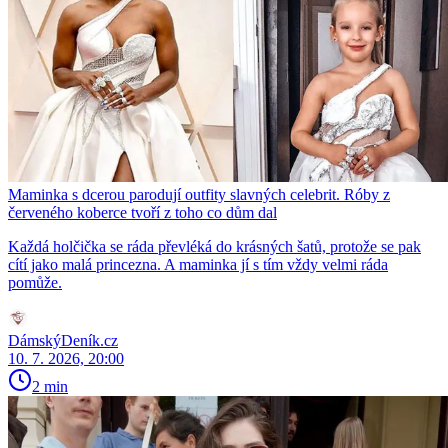
Maminka s dcerou parodují outfity slavných celebrit. Róby z
červeného koberce tvoří z toho co dům dal
Každá holčička se ráda převléká do krásných šatů, protože se pak
cítí jako malá princezna. A maminka jí s tím vždy velmi ráda
pomůže.
DámskýDeník.cz
10. 7. 2026, 20:00
2 min