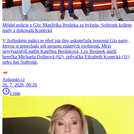
Módní policie z Glo: Manželka Beránka za hvězdu, Solfronk králem
nudy a dokonalá Kopecká
V žofínském paláci se před pár dny uskutečnila honosná Glo party,
kterou si nenechalo ujít spoustu známých osobností. Mezi
nejvýraznější patřili Kateřina Beránková, Leo Beránek starší,
herečka Michaela Dolinová (62), zpěvačka Elizabeth Kopecká (31)
nebo Jan Solfronk.
Aplausin.cz
26. 7. 2026, 06:26
1 min