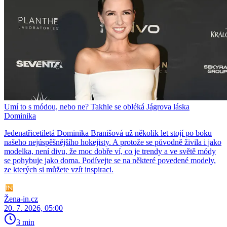
Umí to s módou, nebo ne? Takhle se obléká Jágrova láska
Dominika
Jedenatřicetiletá Dominika Branišová už několik let stojí po boku
našeho nejúspěšnějšího hokejisty. A protože se původně živila i jako
modelka, není divu, že moc dobře ví, co je trendy a ve světě módy
se pohybuje jako doma. Podívejte se na některé povedené modely,
ze kterých si můžete vzít inspiraci.
Žena-in.cz
20. 7. 2026, 05:00
3 min