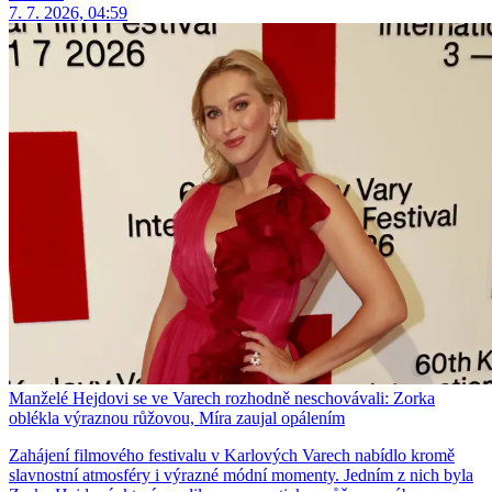
7. 7. 2026, 04:59
Manželé Hejdovi se ve Varech rozhodně neschovávali: Zorka
oblékla výraznou růžovou, Míra zaujal opálením
Zahájení filmového festivalu v Karlových Varech nabídlo kromě
slavnostní atmosféry i výrazné módní momenty. Jedním z nich byla