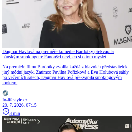
Dagmar Havlová na premiéře komedie Bardotky překvapila
pánským smokingem: Fanoušci neví, co si o tom myslet
Na premiéře filmu Bardotky zvolila každá z hlavních představitelek
jiný módní jazyk. Zatímco Pavlína Pořízková a Eva Holubová sáhly
po večerních šatech, Dagmar Havlová překvapila smokingovým
lookem.
In-lifestyle.cz
20. 7. 2026, 07:15
3 min