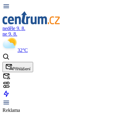
neděle 9. 8.
ne 9. 8.
32°C
Přihlášení
Reklama