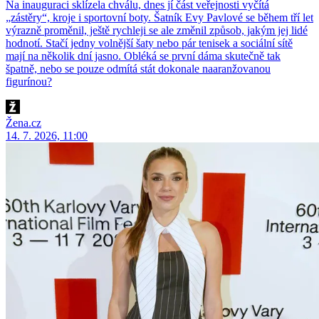
Na inauguraci sklízela chválu, dnes jí část veřejnosti vyčítá
„zástěry“, kroje i sportovní boty. Šatník Evy Pavlové se během tří let
výrazně proměnil, ještě rychleji se ale změnil způsob, jakým jej lidé
hodnotí. Stačí jedny volnější šaty nebo pár tenisek a sociální sítě
mají na několik dní jasno. Obléká se první dáma skutečně tak
špatně, nebo se pouze odmítá stát dokonale naaranžovanou
figurínou?
Žena.cz
14. 7. 2026, 11:00