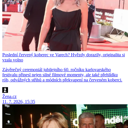
Poslední červený koberec ve Varech? Hvězdy dorazily, originalita si
vzala volno
Závěrečný ceremoniál jubilejního 60. ročníku karlovarského
festivalu přinesl nejen silné filmové momenty, ale také přehlídku
rób, odvážných střihů a módních překvapení na červeném koberci.
Žena.cz
11. 7. 2026, 15:35