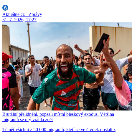
Aktuálně.cz - Zprávy
31. 7. 2026, 17:27
Brutální přelidnění, popsali místní bleskový exodus. Většina
migrantů se prý vrátila zpět
Téměř všichni z 50 000 migrantů, kteří se ve čtvrtek dostali z