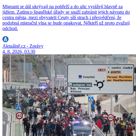
Migranti se dál ukrývají na pobřeží a do ulic vyrážejí hlavně za
jídlem. Zatímco španělské úřady se snaží zabránit jejich návratu do
centra města, mezi obyvateli Ceuty sílí strach i přesvědčení, že
podobná migrační vlna se bude opakovat. Někteří už proto zvažují
odchod.
Aktuálně.cz - Zprávy
4. 8. 2026, 03:30