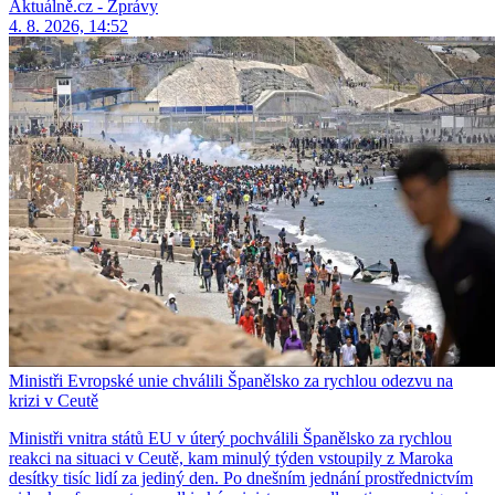
Aktuálně.cz - Zprávy
4. 8. 2026, 14:52
Ministři Evropské unie chválili Španělsko za rychlou odezvu na
krizi v Ceutě
Ministři vnitra států EU v úterý pochválili Španělsko za rychlou
reakci na situaci v Ceutě, kam minulý týden vstoupily z Maroka
desítky tisíc lidí za jediný den. Po dnešním jednání prostřednictvím