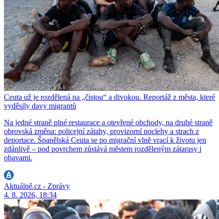
Ceuta už je rozdělená na „čistou“ a divokou. Reportáž z města, které
vyděsily davy migrantů
Na jedné straně plné restaurace a otevřené obchody, na druhé straně
obrovská změna: policejní zátahy, provizorní noclehy a strach z
deportace. Španělská Ceuta se po migrační vlně vrací k životu jen
zdánlivě – pod povrchem zůstává městem rozděleným zátarasy i
obavami.
Aktuálně.cz - Zprávy
4. 8. 2026, 18:34