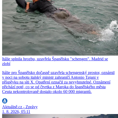
Itálie splnila hrozbu, uzavřela Španělsku "schengen". Madrid se
zlobí
Itálie pro Španělsko dočasně uzavřela schengenský prostor, oznámil
v noci na sobotu italský ministr zahraničí Antonio Tajani v
příspěvku na síti X. Opatření označil za nevyhnutelné. Oznámení
přichází poté, co se od čtvrtka z Maroka do španělského města
Ceuta nekontrolovaně dostalo okolo 60 000 migrantů.
Aktuálně.cz - Zprávy
1. 8. 2026, 05:11