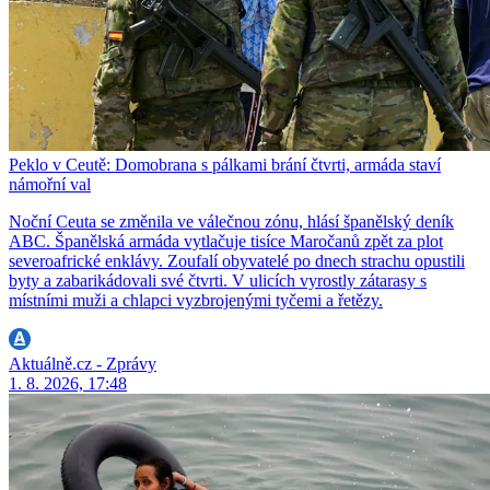
Peklo v Ceutě: Domobrana s pálkami brání čtvrti, armáda staví
námořní val
Noční Ceuta se změnila ve válečnou zónu, hlásí španělský deník
ABC. Španělská armáda vytlačuje tisíce Maročanů zpět za plot
severoafrické enklávy. Zoufalí obyvatelé po dnech strachu opustili
byty a zabarikádovali své čtvrti. V ulicích vyrostly zátarasy s
místními muži a chlapci vyzbrojenými tyčemi a řetězy.
Aktuálně.cz - Zprávy
1. 8. 2026, 17:48