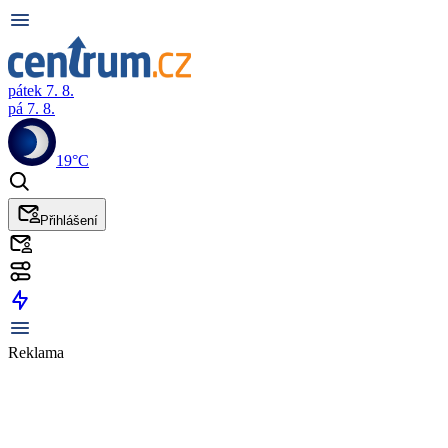
pátek 7. 8.
pá 7. 8.
19°C
Přihlášení
Reklama