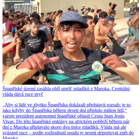
Španělské území zasáhla obří smršť mladíků z Maroka. Centrální
vláda dává ruce pryč
„Aby si lidé ve zbytku Španělska dokázali představit rozsah: je to,
jako kdyby do Španělska během deseti dní připlulo milion lidí,“
varuje prezident autonomní španělské oblasti Ceuta Juan Jesús
Vivas. Do této španělské enklávy na africkém pobřeží během pár
dní z Maroka připlavalo skoro dva tisíce mladíků. Vláda má ale
svázané ruce – podle rozhodnutí soudu je nesmí deportovat zpět do
Maroka.