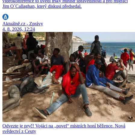
videokonference to uvedl irský ministr spravedlnosti a pro migraci
Jim O´Callaghan, který diskusi předsedal.
Aktuálně.cz - Zprávy
4. 8. 2026, 12:24
Odvezte je pryč! Vojáci na „povel“ místních honí běžence. Nová
svědectví z Ceuty