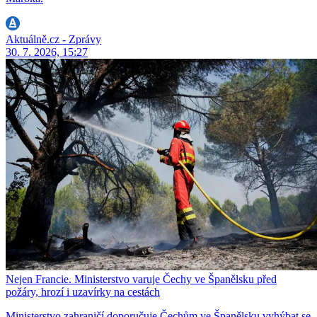
Aktuálně.cz - Zprávy
30. 7. 2026, 15:27
Nejen Francie. Ministerstvo varuje Čechy ve Španělsku před
požáry, hrozí i uzavírky na cestách
Ministerstvo zahraničí doporučuje Čechům ve Španělsku vyhýbat se