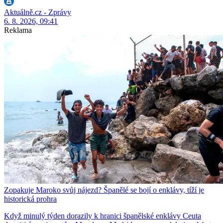
Aktuálně.cz - Zprávy
6. 8. 2026, 09:41
Reklama
Zopakuje Maroko svůj nájezd? Španělé se bojí o enklávy, tíží je
historická prohra
Když minulý týden dorazily k hranici španělské enklávy Ceuta