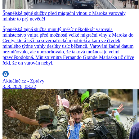
Španělské tajné služby před migrační vlnou z Maroka varovaly,
ministr to prý nevěděl
Španělská tajná služba minulý měsíc několikrát varovala
ministerstvo vnitra před možností velké migrační vlny z Maroka do
Ceuty, která leží na severoafrickém pobřeží a kam ve čtvrtek
minulého týdne vtrhly desítky tisíc běženců. Varování žádné datum
nezmiňovalo, ale upozorňovalo, že taková možnost je velmi
pravděpodobná. Ministr vnitra Fernando Grande-Marlaska už dříve
řekl, že on varován nebyl.
Aktuálně.cz - Zprávy
3. 8. 2026, 08:22