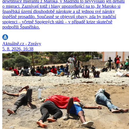
desetitisíce migrantů z Maroka, v Madridu to nevyvolalo jen debatu
o migraci. Zaznívají totiž i hlasy upozorňující na to, že Maroko si
španělská území dlouhodobě nárokuje a už jednou své nároky
úspěšně prosadilo. Současně se objevují obavy, zda by tradiční
spojenci – včetně Spojených států – v případě krize skutečně
podpořili Španělsko.
Aktuálně.cz - Zprávy
5. 8. 2026, 16:38