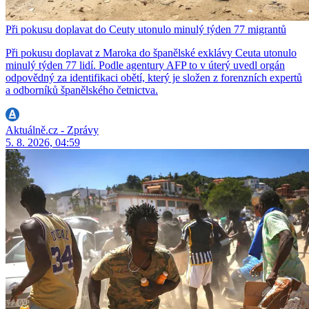
Při pokusu doplavat do Ceuty utonulo minulý týden 77 migrantů
Při pokusu doplavat z Maroka do španělské exklávy Ceuta utonulo
minulý týden 77 lidí. Podle agentury AFP to v úterý uvedl orgán
odpovědný za identifikaci obětí, který je složen z forenzních expertů
a odborníků španělského četnictva.
Aktuálně.cz - Zprávy
5. 8. 2026, 04:59