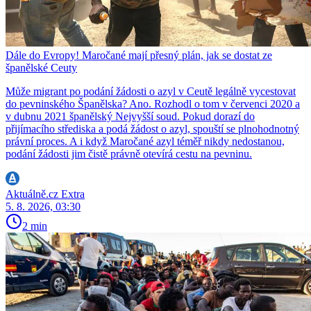
Dále do Evropy! Maročané mají přesný plán, jak se dostat ze
španělské Ceuty
Může migrant po podání žádosti o azyl v Ceutě legálně vycestovat
do pevninského Španělska? Ano. Rozhodl o tom v červenci 2020 a
v dubnu 2021 španělský Nejvyšší soud. Pokud dorazí do
přijímacího střediska a podá žádost o azyl, spouští se plnohodnotný
právní proces. A i když Maročané azyl téměř nikdy nedostanou,
podání žádosti jim čistě právně otevírá cestu na pevninu.
Aktuálně.cz Extra
5. 8. 2026, 03:30
2 min