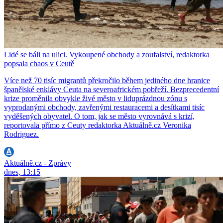
Lidé se báli na ulici. Vykoupené obchody a zoufalství, redaktorka
popsala chaos v Ceutě
Více než 70 tisíc migrantů překročilo během jediného dne hranice
španělské enklávy Ceuta na severoafrickém pobřeží. Bezprecedentní
krize proměnila obvykle živé město v liduprázdnou zónu s
vyprodanými obchody, zavřenými restauracemi a desítkami tisíc
vyděšených obyvatel. O tom, jak se město vyrovnává s krizí,
reportovala přímo z Ceuty redaktorka Aktuálně.cz Veronika
Rodriguez.
Aktuálně.cz - Zprávy
dnes, 13:15