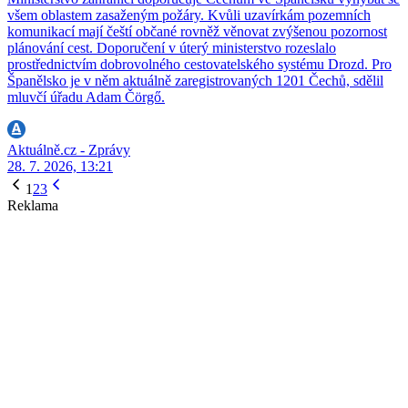
všem oblastem zasaženým požáry. Kvůli uzavírkám pozemních
komunikací mají čeští občané rovněž věnovat zvýšenou pozornost
plánování cest. Doporučení v úterý ministerstvo rozeslalo
prostřednictvím dobrovolného cestovatelského systému Drozd. Pro
Španělsko je v něm aktuálně zaregistrovaných 1201 Čechů, sdělil
mluvčí úřadu Adam Čörgő.
Aktuálně.cz - Zprávy
28. 7. 2026, 13:21
1
2
3
Reklama