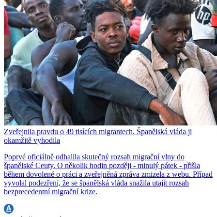
Zveřejnila pravdu o 49 tisících migrantech. Španělská vláda ji
okamžitě vyhodila
Poprvé oficiálně odhalila skutečný rozsah migrační vlny do
španělské Ceuty. O několik hodin později - minulý pátek - přišla
během dovolené o práci a zveřejněná zpráva zmizela z webu. Případ
vyvolal podezření, že se španělská vláda snažila utajit rozsah
bezprecedentní migrační krize.