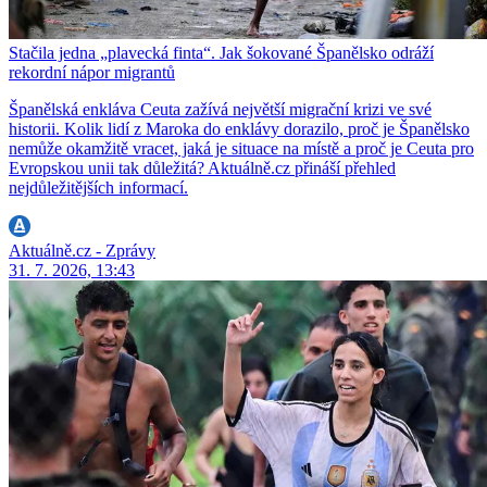
Stačila jedna „plavecká finta“. Jak šokované Španělsko odráží
rekordní nápor migrantů
Španělská enkláva Ceuta zažívá největší migrační krizi ve své
historii. Kolik lidí z Maroka do enklávy dorazilo, proč je Španělsko
nemůže okamžitě vracet, jaká je situace na místě a proč je Ceuta pro
Evropskou unii tak důležitá? Aktuálně.cz přináší přehled
nejdůležitějších informací.
Aktuálně.cz - Zprávy
31. 7. 2026, 13:43