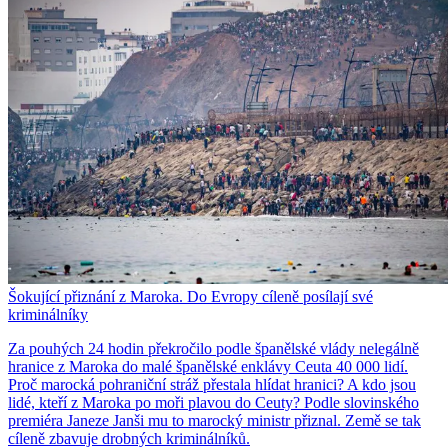
Šokující přiznání z Maroka. Do Evropy cíleně posílají své
kriminálníky
Za pouhých 24 hodin překročilo podle španělské vlády nelegálně
hranice z Maroka do malé španělské enklávy Ceuta 40 000 lidí.
Proč marocká pohraniční stráž přestala hlídat hranici? A kdo jsou
lidé, kteří z Maroka po moři plavou do Ceuty? Podle slovinského
premiéra Janeze Janši mu to marocký ministr přiznal. Země se tak
cíleně zbavuje drobných kriminálníků.