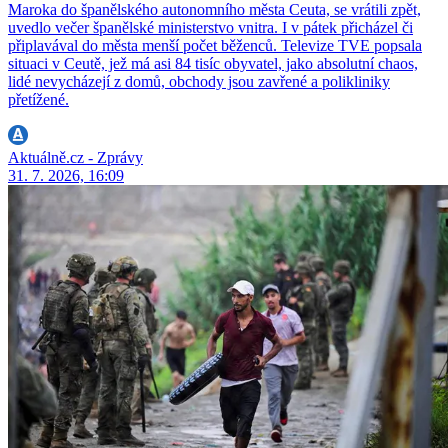
Maroka do španělského autonomního města Ceuta, se vrátili zpět,
uvedlo večer španělské ministerstvo vnitra. I v pátek přicházel či
připlavával do města menší počet běženců. Televize TVE popsala
situaci v Ceutě, jež má asi 84 tisíc obyvatel, jako absolutní chaos,
lidé nevycházejí z domů, obchody jsou zavřené a polikliniky
přetížené.
Aktuálně.cz - Zprávy
31. 7. 2026, 16:09