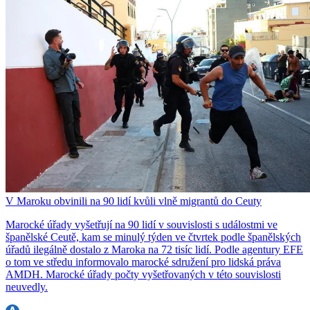
V Maroku obvinili na 90 lidí kvůli vlně migrantů do Ceuty
Marocké úřady vyšetřují na 90 lidí v souvislosti s událostmi ve
španělské Ceutě, kam se minulý týden ve čtvrtek podle španělských
úřadů ilegálně dostalo z Maroka na 72 tisíc lidí. Podle agentury EFE
o tom ve středu informovalo marocké sdružení pro lidská práva
AMDH. Marocké úřady počty vyšetřovaných v této souvislosti
neuvedly.