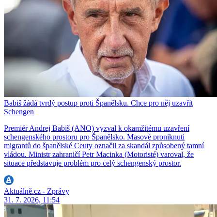
Babiš žádá tvrdý postup proti Španělsku. Chce pro něj uzavřít
Schengen
Premiér Andrej Babiš (ANO) vyzval k okamžitému uzavření
schengenského prostoru pro Španělsko. Masové proniknutí
migrantů do španělské Ceuty označil za skandál způsobený tamní
vládou. Ministr zahraničí Petr Macinka (Motoristé) varoval, že
situace představuje problém pro celý schengenský prostor.
Aktuálně.cz - Zprávy
31. 7. 2026, 11:54