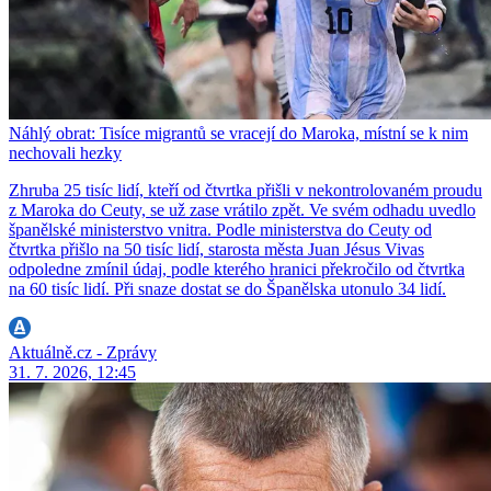
Náhlý obrat: Tisíce migrantů se vracejí do Maroka, místní se k nim
nechovali hezky
Zhruba 25 tisíc lidí, kteří od čtvrtka přišli v nekontrolovaném proudu
z Maroka do Ceuty, se už zase vrátilo zpět. Ve svém odhadu uvedlo
španělské ministerstvo vnitra. Podle ministerstva do Ceuty od
čtvrtka přišlo na 50 tisíc lidí, starosta města Juan Jésus Vivas
odpoledne zmínil údaj, podle kterého hranici překročilo od čtvrtka
na 60 tisíc lidí. Při snaze dostat se do Španělska utonulo 34 lidí.
Aktuálně.cz - Zprávy
31. 7. 2026, 12:45