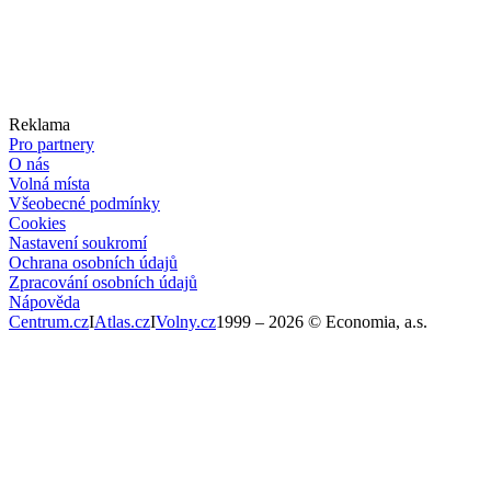
Reklama
Pro partnery
O nás
Volná místa
Všeobecné podmínky
Cookies
Nastavení soukromí
Ochrana osobních údajů
Zpracování osobních údajů
Nápověda
Centrum.cz
I
Atlas.cz
I
Volny.cz
1999 –
2026
© Economia, a.s.