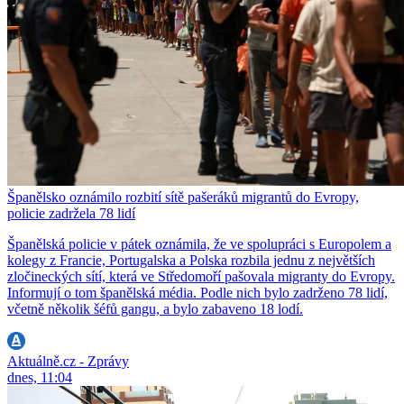
Španělsko oznámilo rozbití sítě pašeráků migrantů do Evropy,
policie zadržela 78 lidí
Španělská policie v pátek oznámila, že ve spolupráci s Europolem a
kolegy z Francie, Portugalska a Polska rozbila jednu z největších
zločineckých sítí, která ve Středomoří pašovala migranty do Evropy.
Informují o tom španělská média. Podle nich bylo zadrženo 78 lidí,
včetně několik šéfů gangu, a bylo zabaveno 18 lodí.
Aktuálně.cz - Zprávy
dnes, 11:04