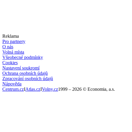
Reklama
Pro partnery
O nás
Volná místa
Všeobecné podmínky
Cookies
Nastavení soukromí
Ochrana osobních údajů
Zpracování osobních údajů
Nápověda
Centrum.cz
I
Atlas.cz
I
Volny.cz
1999 –
2026
© Economia, a.s.