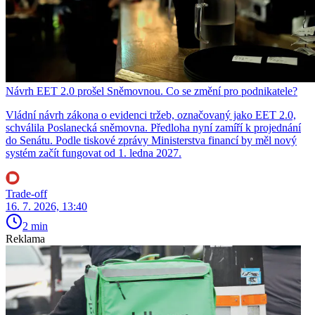
Návrh EET 2.0 prošel Sněmovnou. Co se změní pro podnikatele?
Vládní návrh zákona o evidenci tržeb, označovaný jako EET 2.0,
schválila Poslanecká sněmovna. Předloha nyní zamíří k projednání
do Senátu. Podle tiskové zprávy Ministerstva financí by měl nový
systém začít fungovat od 1. ledna 2027.
Trade-off
16. 7. 2026, 13:40
2 min
Reklama