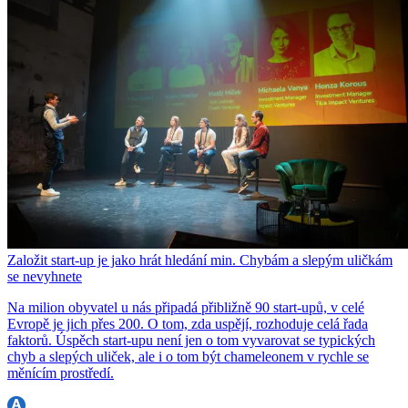
Založit start-up je jako hrát hledání min. Chybám a slepým uličkám
se nevyhnete
Na milion obyvatel u nás připadá přibližně 90 start-upů, v celé
Evropě je jich přes 200. O tom, zda uspějí, rozhoduje celá řada
faktorů. Úspěch start-upu není jen o tom vyvarovat se typických
chyb a slepých uliček, ale i o tom být chameleonem v rychle se
měnícím prostředí.