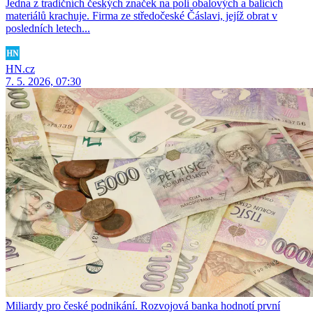
Jedna z tradičních českých značek na poli obalových a balicích
materiálů krachuje. Firma ze středočeské Čáslavi, jejíž obrat v
posledních letech...
HN.cz
7. 5. 2026, 07:30
Miliardy pro české podnikání. Rozvojová banka hodnotí první