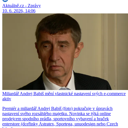
Aktuálně.cz - Zprávy
10. 6. 2026, 14:06
Miliardář Andrej Babiš mění vlastnické nastavení svých e-commerce
aktiv
Premiér a miliardář Andrej Babiš (foto) pokračuje v úpravách
nastavení svého rozsáhlého majetku. Novinka se týká online
prodejcem spodního prádla, sportovního vybavení a hraček
enterstore (dceřinky Astratex, Sportega, unuodesign nebo Czech