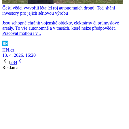
Čeští vědci vytvořili létající roj autonomních dronů. Teď shání
investory pro jejich sériovou výrobu
Jsou schopné chránit vojenské objekty, elektrárny či průmyslové
areály. To vše autonomně a v trasách, které nelze předpovědět.
Pracovat mohou i v...
HN.cz
13. 4. 2026, 16:20
1
2
3
4
Reklama