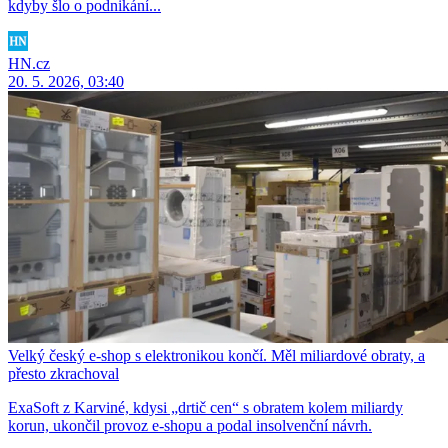
kdyby šlo o podnikání...
HN.cz
20. 5. 2026, 03:40
Velký český e-shop s elektronikou končí. Měl miliardové obraty, a
přesto zkrachoval
ExaSoft z Karviné, kdysi „drtič cen“ s obratem kolem miliardy
korun, ukončil provoz e-shopu a podal insolvenční návrh.