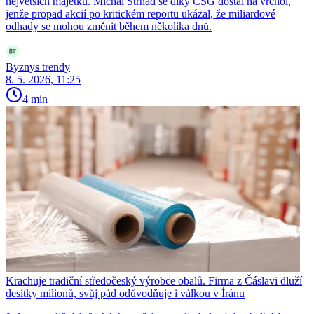
největších majetků. Michal Strnad se díky CSG dostal na vrchol,
jenže propad akcií po kritickém reportu ukázal, že miliardové
odhady se mohou změnit během několika dnů.
Byznys trendy
8. 5. 2026, 11:25
4 min
Krachuje tradiční středočeský výrobce obalů. Firma z Čáslavi dluží
desítky milionů, svůj pád odůvodňuje i válkou v Íránu