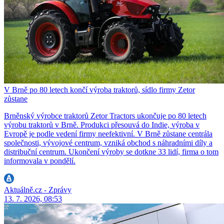
V Brně po 80 letech končí výroba traktorů, sídlo firmy Zetor
zůstane
Brněnský výrobce traktorů Zetor Tractors ukončuje po 80 letech
výrobu traktorů v Brně. Produkci přesouvá do Indie, výroba v
Evropě je podle vedení firmy neefektivní. V Brně zůstane centrála
společnosti, vývojové centrum, vzniká obchod s náhradními díly a
distribuční centrum. Ukončení výroby se dotkne 33 lidí, firma o tom
informovala v pondělí.
Aktuálně.cz - Zprávy
13. 7. 2026, 08:53