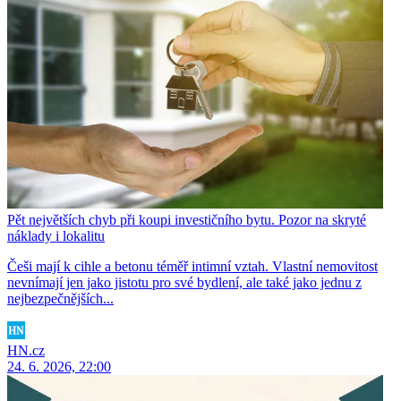
Pět největších chyb při koupi investičního bytu. Pozor na skryté
náklady i lokalitu
Češi mají k cihle a betonu téměř intimní vztah. Vlastní nemovitost
nevnímají jen jako jistotu pro své bydlení, ale také jako jednu z
nejbezpečnějších...
HN.cz
24. 6. 2026, 22:00