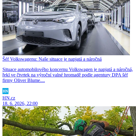
Šéf Volkswagenu: Naše situace je napjatá a náročná
Situace automobilového koncernu Volkswagen je napjatá a náročná,
řekl ve čtvrtek na výroční valné hromadě podle agentury DPA šéf
firmy Oliver Blume....
HN.cz
18. 6. 2026, 22:00