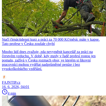
Stačí čtrnáctidenní kurz a práci za 70 000 Kč/měsíc máte v kapse.
Tato profese v Česku zoufale chybí
Mnoho lidí dnes zvažuje, zda nevyměnit kancelář za práci na
čerstvém vzduchu. V době, kdy mzdy v řadě profesí rostou jen
pomalu, zažívá v Česku rozmach obor, ve kterém si šikovní
pracovníci mohou vydělat nadprůměrné peníze i bez
vysokoškolského vzdělání.
FAJNTIP.cz
16. 6. 2026, 04:01
4 min