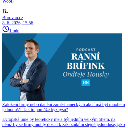
Wool).
Borovan.cz
8. 6. 2026, 15:56
1 min
Založení firmy nebo danění zaměstnaneckých akcií má být mnohem
jednodušší. Jak to pomůže byznysu?
Evropská unie by teoreticky měla být jedním velkým trhem, na
němž by se firmy mohly dostat k zákazníkům stejně jednoduše, jako