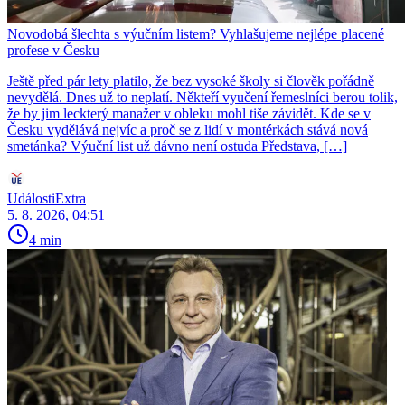
Novodobá šlechta s výučním listem? Vyhlašujeme nejlépe placené
profese v Česku
Ještě před pár lety platilo, že bez vysoké školy si člověk pořádně
nevydělá. Dnes už to neplatí. Někteří vyučení řemeslníci berou tolik,
že by jim leckterý manažer v obleku mohl tiše závidět. Kde se v
Česku vydělává nejvíc a proč se z lidí v montérkách stává nová
smetánka? Výuční list už dávno není ostuda Představa, […]
UdálostiExtra
5. 8. 2026, 04:51
4 min