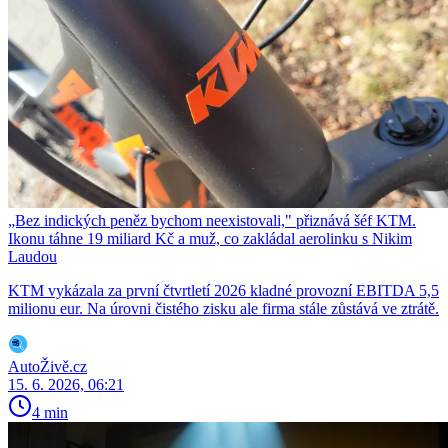
„Bez indických peněz bychom neexistovali," přiznává šéf KTM.
Ikonu táhne 19 miliard Kč a muž, co zakládal aerolinku s Nikim
Laudou
KTM vykázala za první čtvrtletí 2026 kladné provozní EBITDA 5,5
milionu eur. Na úrovni čistého zisku ale firma stále zůstává ve ztrátě.
AutoŽivě.cz
15. 6. 2026, 06:21
4 min