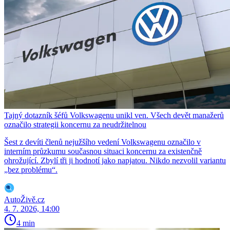
Tajný dotazník šéfů Volkswagenu unikl ven. Všech devět manažerů
označilo strategii koncernu za neudržitelnou
Šest z devíti členů nejužšího vedení Volkswagenu označilo v
interním průzkumu současnou situaci koncernu za existenčně
ohrožující. Zbylí tři ji hodnotí jako napjatou. Nikdo nezvolil variantu
„bez problému“.
AutoŽivě.cz
4. 7. 2026, 14:00
4 min