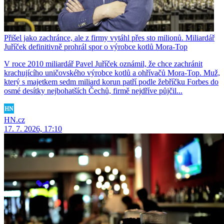
Přišel jako zachránce, ale z firmy vytáhl přes sto milionů. Miliardář
Juříček definitivně prohrál spor o výrobce kotlů Mora-Top
V roce 2010 miliardář Pavel Juříček oznámil, že chce zachránit
krachujícího uničovského výrobce kotlů a ohřívačů Mora-Top. Muž,
který s majetkem sedm miliard korun patří podle žebříčku Forbes do
osmé desítky nejbohatších Čechů, firmě nejdříve půjčil...
HN.cz
17. 7. 2026, 17:10