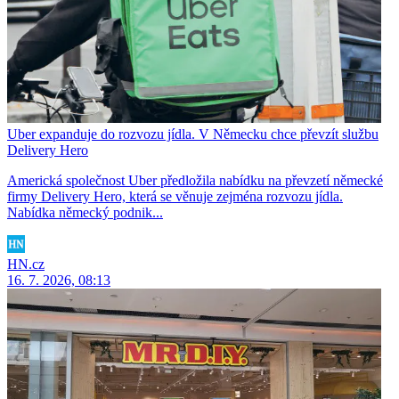
Uber expanduje do rozvozu jídla. V Německu chce převzít službu
Delivery Hero
Americká společnost Uber předložila nabídku na převzetí německé
firmy Delivery Hero, která se věnuje zejména rozvozu jídla.
Nabídka německý podnik...
HN.cz
16. 7. 2026, 08:13