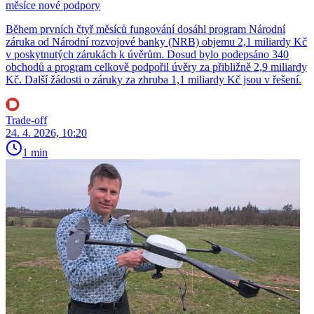
měsíce nové podpory
Během prvních čtyř měsíců fungování dosáhl program Národní
záruka od Národní rozvojové banky (NRB) objemu 2,1 miliardy Kč
v poskytnutých zárukách k úvěrům. Dosud bylo podepsáno 340
obchodů a program celkově podpořil úvěry za přibližně 2,9 miliardy
Kč. Další žádosti o záruky za zhruba 1,1 miliardy Kč jsou v řešení.
Trade-off
24. 4. 2026, 10:20
1 min