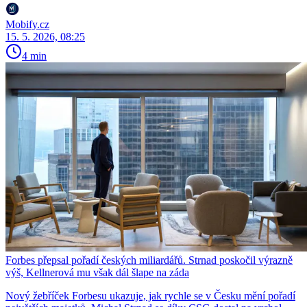
Mobify.cz
15. 5. 2026, 08:25
4 min
Forbes přepsal pořadí českých miliardářů. Strnad poskočil výrazně
výš, Kellnerová mu však dál šlape na záda
Nový žebříček Forbesu ukazuje, jak rychle se v Česku mění pořadí