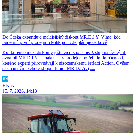
Do Česka expanduje malajsijský diskont MR.D.I.Y. Víme, kde
bude mít první prodejnu i kolik jich zde plánuje celkově
Konkurence mezi diskonty ještě více zhoustne. Vstup na český trh
oznámil MR.D.I.Y. – malajsijský prodejce potřeb do domácnosti,
kterého experti přirovnávají k nizozemskému řetězci Action. Ovšem
s cenami čínského e-shopu Temu. MR.D.I.Y. (z...
HN.cz
15. 7. 2026, 14:13