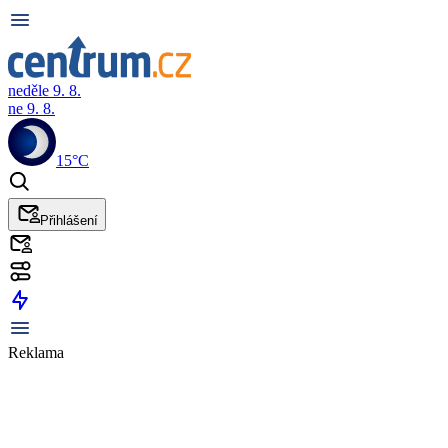
neděle 9. 8.
ne 9. 8.
15°C
Přihlášení
Reklama