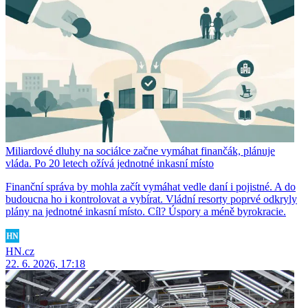
Miliardové dluhy na sociálce začne vymáhat finančák, plánuje
vláda. Po 20 letech ožívá jednotné inkasní místo
Finanční správa by mohla začít vymáhat vedle daní i pojistné. A do
budoucna ho i kontrolovat a vybírat. Vládní resorty poprvé odkryly
plány na jednotné inkasní místo. Cíl? Úspory a méně byrokracie.
HN.cz
22. 6. 2026, 17:18