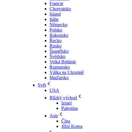
Francie
Chorvatsko
Island
Itálie
Německo
Polsko
Rakousko
Řecko
Rusko
Španělsko
Švédsko
Velká Británie
Rumunsko
Válka na Ukrajině
Maďarsko
Svět
USA
Blízký východ
Izrael
Palestina
Asie
Čína
Jižní Korea