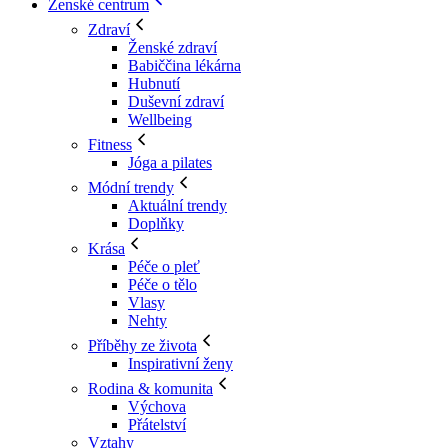
Ženské centrum
Zdraví
Ženské zdraví
Babiččina lékárna
Hubnutí
Duševní zdraví
Wellbeing
Fitness
Jóga a pilates
Módní trendy
Aktuální trendy
Doplňky
Krása
Péče o pleť
Péče o tělo
Vlasy
Nehty
Příběhy ze života
Inspirativní ženy
Rodina & komunita
Výchova
Přátelství
Vztahy