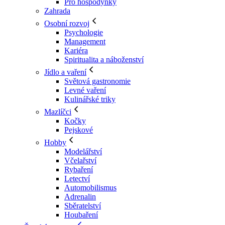
Pro hospodyňky
Zahrada
Osobní rozvoj
Psychologie
Management
Kariéra
Spiritualita a náboženství
Jídlo a vaření
Světová gastronomie
Levné vaření
Kulinářské triky
Mazlíčci
Kočky
Pejskové
Hobby
Modelářství
Včelařství
Rybaření
Letectví
Automobilismus
Adrenalin
Sběratelství
Houbaření