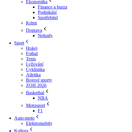
Ekonomika
Finance a burza
Podnikání
Spotřebitel
Krimi
Doprava
Nehody
Sport
Hokej
Fotbal
Tenis
Lyžování
Cyklistika
Atletika
Bojové sporty
ZOH 2026
Basketbal
NBA
Motosport
F1
Auto-moto
Elektromobily
Kultura