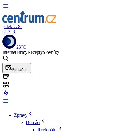
pátek 7. 8.
pá 7. 8.
23°C
Internet
Firmy
Recepty
Slovníky
Přihlášení
Zprávy
Domácí
Regionální