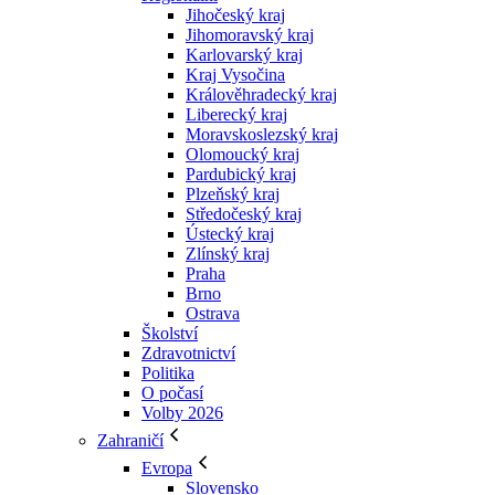
Jihočeský kraj
Jihomoravský kraj
Karlovarský kraj
Kraj Vysočina
Králověhradecký kraj
Liberecký kraj
Moravskoslezský kraj
Olomoucký kraj
Pardubický kraj
Plzeňský kraj
Středočeský kraj
Ústecký kraj
Zlínský kraj
Praha
Brno
Ostrava
Školství
Zdravotnictví
Politika
O počasí
Volby 2026
Zahraničí
Evropa
Slovensko