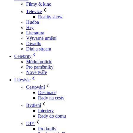
Filmy & kino
Televize
Reality show
Hudba
Hry
Literatura
Výtvarné umění
Divadlo
Digi a stream
Celebrity
Módní policie
Pro pamětníky
Nové tváře
Lifestyle
Cestování
Destinace
Rady na cesty
Bydlení
Interiery
Rady do domu
DIY
Pro kutily