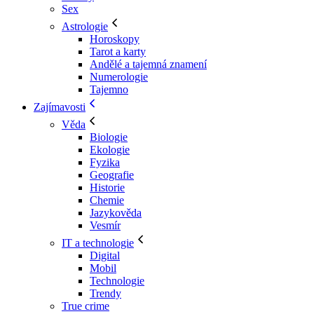
Sex
Astrologie
Horoskopy
Tarot a karty
Andělé a tajemná znamení
Numerologie
Tajemno
Zajímavosti
Věda
Biologie
Ekologie
Fyzika
Geografie
Historie
Chemie
Jazykověda
Vesmír
IT a technologie
Digital
Mobil
Technologie
Trendy
True crime