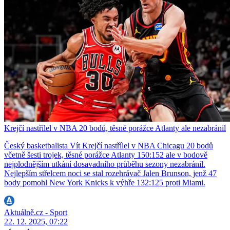
Krejčí nastřílel v NBA 20 bodů, těsné porážce Atlanty ale nezabránil
Český basketbalista Vít Krejčí nastřílel v NBA Chicagu 20 bodů
včetně šesti trojek, těsné porážce Atlanty 150:152 ale v bodově
nejplodnějším utkání dosavadního průběhu sezony nezabránil.
Nejlepším střelcem noci se stal rozehrávač Jalen Brunson, jenž 47
body pomohl New York Knicks k výhře 132:125 proti Miami.
Aktuálně.cz - Sport
22. 12. 2025, 07:22