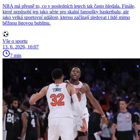
NBA má přesně to, co v posledních letech tak často hledala. Finále,
které nepůsobí jen jako série pro skalní fanoušky basketbalu, ale
jako velká sportovní událost, kterou začínají sledovat i lidé mimo
běžnou ligovou bublinu.
Vše o sportu
13. 6. 2026, 16:07
7 min