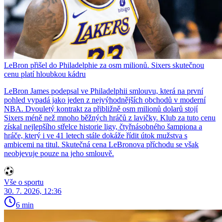
LeBron přišel do Philadelphie za osm milionů. Sixers skutečnou
cenu platí hloubkou kádru
LeBron James podepsal ve Philadelphii smlouvu, která na první
pohled vypadá jako jeden z nejvýhodnějších obchodů v moderní
NBA. Dvouletý kontrakt za přibližně osm milionů dolarů stojí
Sixers méně než mnoho běžných hráčů z lavičky. Klub za tuto cenu
získal nejlepšího střelce historie ligy, čtyřnásobného šampiona a
hráče, který i ve 41 letech stále dokáže řídit útok mužstva s
ambicemi na titul. Skutečná cena LeBronova příchodu se však
neobjevuje pouze na jeho smlouvě.
Vše o sportu
30. 7. 2026, 12:36
6 min