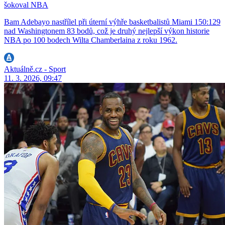
šokoval NBA
Bam Adebayo nastřílel při úterní výhře basketbalistů Miami 150:129
nad Washingtonem 83 bodů, což je druhý nejlepší výkon historie
NBA po 100 bodech Wilta Chamberlaina z roku 1962.
Aktuálně.cz - Sport
11. 3. 2026, 09:47