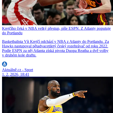
Krejčího čeká v NBA velký přestup, píše ESPN. Z Atlanty poputuje
do Portlandu
Basketbalista Vít Krejčí odchází v NBA z Atlanty do Portlandu. Za
Hawks nastupoval pětadvacetiletý český rozehrávač od roku 2022.
Podle ESPN za něj Atlanta získá pivota Duopa Reatha a dvě volby
v druhém kole draftu.
Aktuálně.cz - Sport
1. 2. 2026, 18:41