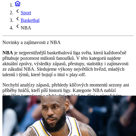
Sport
Basketbal
NBA
Novinky a zajímavosti z NBA
NBA
je nejprestižnější basketbalová liga světa, která každoročně
přitahuje pozornost milionů fanoušků. V této kategorii najdete
aktuální zprávy, výsledky zápasů, přestupy, statistiky i zajímavosti
ze zákulisí NBA. Sledujeme výkony největších hvězd, mladých
talentů i týmů, které bojují o titul v play-off.
Nechybí analýzy zápasů, přehledy klíčových momentů sezony ani
příběhy hráčů, kteří píší historii ligy. Kategorie NBA nabízí
čtenářům komplexní a přehledný pohled na dění v zámořském
basketbalu – od každodenních výsledků až po velká finále, která
sleduje celý sportovní svět.