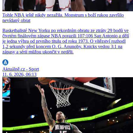
Tohle NBA ještě nikdy nezažila. Monstrum s boží rukou završilo
nevídaný obrat
Basketbalisté New Yorku po rekordním obratu ze ztráty 29 bodů ve
čtvrtém finálovém zápase NBA porazili 107:106 San Antonio a dělí
je jedna výhra od prvního titulu od roku 1973. O vítězství rozhodl
1,2 sekundy před koncem O. G. Anunoby. Knicks vedou 3:1 na
zápasy a sérii můžou ukončit v neděli.
Aktuálně.cz - Sport
11. 6. 2026, 06:13