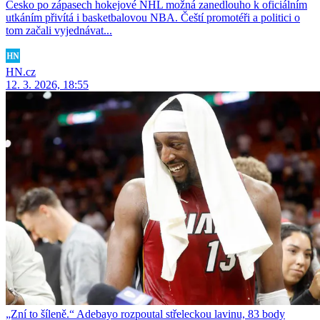
Česko po zápasech hokejové NHL možná zanedlouho k oficiálním
utkáním přivítá i basketbalovou NBA. Čeští promotéři a politici o
tom začali vyjednávat...
HN.cz
12. 3. 2026, 18:55
„Zní to šíleně.“ Adebayo rozpoutal střeleckou lavinu, 83 body