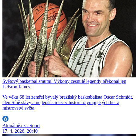
Světový basketbal smutní. Výkony zesnulé legendy překonal jen
LeBron James
Ve věku 68 let zemřel bývalý brazilský basketbalista Oscar Schmidt,
člen Síně slávy a nejlepší střelec v historii olympijských her a
mistrovství světa.
Aktuálně.cz - Sport
17. 4. 2026, 20:40