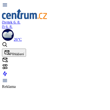
čtvrtek 6. 8.
čt 6. 8.
26°C
Přihlášení
Reklama