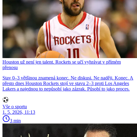
Houston už není jen talent. Rockets se učí vyhrávat v přímém
přenosu
Stav 0–3 většinou znamená konec. Ne diskusi. Ne naději. Konec. A
přesto dnes Houston Rockets stojí ve stavu 2–3 proti Los Angeles
Lakers a najednou to nepůsobí jako zázrak. Působí to jako proces.
Vše o sportu
1. 5. 2026, 11:13
3 min