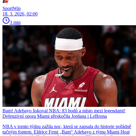
SportWin
18. 3. 2026, 02:00
3 min
Bam! Adebayo šokoval NBA: 83 bodů a místo mezi legendami!
Defenzivní opora Miami přeskočila Jordana i LeBrona
NBA v tomto týdnu zažila noc, která se zapsala do historie pořádně
tučným fontem. Eldrice Femi „Bam“ Adebayo z týmu Miami Heat