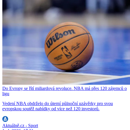
Do Evropy se řítí miliardová revoluce. NBA má přes 120 zájemců o
ligu
Vedení NBA obdrželo do úterní půlnoční uzávěrky pro svou
evropskou soutěž nabídky od více než 120 investorů.
Aktuálně.cz - Sport