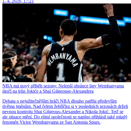
1. 4. 2026, 17:21
NBA má nový příběh sezony. Nelepší obránce ligy Wembanyama
útočí na trůn Jokiće a Shai Gilgeouse-Alexandera
Debata o nejužitečnějším hráči NBA dlouho patřila především
dvěma jménům. Nad čelem žebříčku si v posledních sezonách drželi
pevnou kontrolu Shai Gilgeous-Alexander a Nikola Jokić. Teď se
ale situace mění. Do elitní společnosti se naplno přihlásil také mladý
fenomén Victor Wembanyama ze San Antonia Spurs.