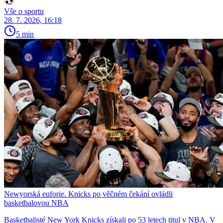
Vše o sportu
28. 7. 2026, 16:18
5 min
Newyorská euforie. Knicks po věčném čekání ovládli
basketbalovou NBA
Basketbalisté New York Knicks získali po 53 letech titul v NBA. V