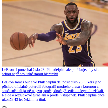
LeBron si ponechal číslo 23. Philadelphia ale potřebuje, aby si s
sebou nepřinesl také starou hierarchii
LeBron James bude ve Philadelphii dál nosit číslo 23. Sixers jeho
příchod oficiálně potvrdili fotografií modrého dresu s korunou a
současně dali jasně najevo, proč jednačtyřicetiletou legendu získali.
Nejde o rozlučkové turné ani o prodej vstupenek. Philadelphia chce
ukončit 43 let čekání na titul.