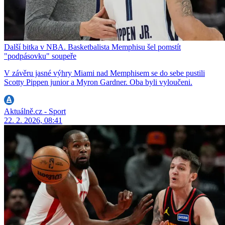
Další bitka v NBA. Basketbalista Memphisu šel pomstít
"podpásovku" soupeře
V závěru jasné výhry Miami nad Memphisem se do sebe pustili
Scotty Pippen junior a Myron Gardner. Oba byli vyloučeni.
Aktuálně.cz - Sport
22. 2. 2026, 08:41