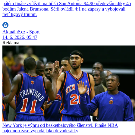
pátém finále zvítězili na hřišti San Antonia 94:90 především díky 45
bodům Jalena Brunsona. Sérii ovládli 4:1 na zápasy a vybojovali
třetí ligový triumf.
Aktuálně.cz - Sport
14. 6. 2026, 05:47
Reklama
New York je výhru od basketbalového šílenství. Finále NBA
najednou zase vypadá jako devadesátky