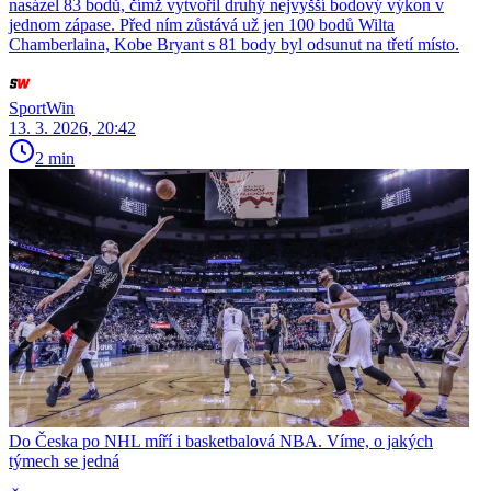
nasázel 83 bodů, čímž vytvořil druhý nejvyšší bodový výkon v
jednom zápase. Před ním zůstává už jen 100 bodů Wilta
Chamberlaina, Kobe Bryant s 81 body byl odsunut na třetí místo.
SportWin
13. 3. 2026, 20:42
2 min
Do Česka po NHL míří i basketbalová NBA. Víme, o jakých
týmech se jedná