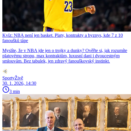
Kvíz: NBA není jen basket. Platy, kontrakty a byznys, kde 7 z 10
fanoušků tápe
Myslíte, že v NBA jde jen o trojky a dunky? Ověřte si, jak rozumíte
platovému stropu, max kontraktům, luxusní dani i dvoucestným
smlouvám. Bez tabulek, jen zdravý fanouškovský instinkt.
SportyŽivě
30. 1. 2026, 14:30
3 min