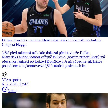
Dallas už nechce mluvit o Dončićovi. Všechno se teď točí kolem
Coopera Flagga
Ještě před rokem si málokdo dokázal představit, že Dallas
Mavericks budou jednou veřejně mluvit o „novém princi“, který má
převzít organizaci po Lukovi Dončićovi. A už vůbec ne tak krátce
po jednom z nejkontroverznějších tradeů posledních let.
Vše o sportu
6. 5. 2026, 12:47
3 min