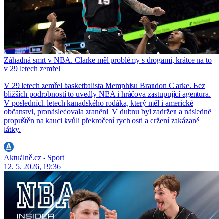
Záhadná smrt v NBA. Clarke měl problémy s drogami, krátce na to
v 29 letech zemřel
V 29 letech zemřel basketbalista Memphisu Brandon Clarke. Bez
bližších podrobností to uvedly NBA i hráčova zastupující agentura.
V posledních letech kanadského rodáka, který měl i americké
občanství, pronásledovala zranění. V dubnu byl zadržen a následně
propuštěn na kauci kvůli překročení rychlosti a držení zakázané
látky.
Aktuálně.cz - Sport
12. 5. 2026, 19:36