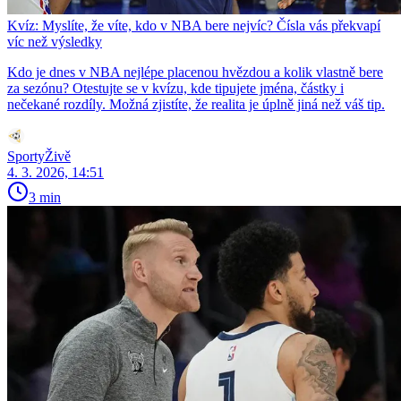
Kvíz: Myslíte, že víte, kdo v NBA bere nejvíc? Čísla vás překvapí
víc než výsledky
Kdo je dnes v NBA nejlépe placenou hvězdou a kolik vlastně bere
za sezónu? Otestujte se v kvízu, kde tipujete jména, částky i
nečekané rozdíly. Možná zjistíte, že realita je úplně jiná než váš tip.
SportyŽivě
4. 3. 2026, 14:51
3 min