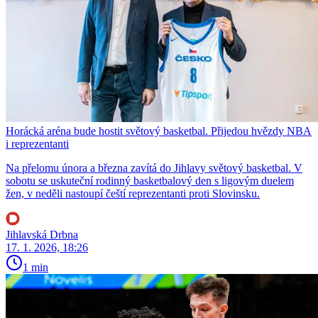
Horácká aréna bude hostit světový basketbal. Přijedou hvězdy NBA
i reprezentanti
Na přelomu února a března zavítá do Jihlavy světový basketbal. V
sobotu se uskuteční rodinný basketbalový den s ligovým duelem
žen, v neděli nastoupí čeští reprezentanti proti Slovinsku.
Jihlavská Drbna
17. 1. 2026, 18:26
1 min