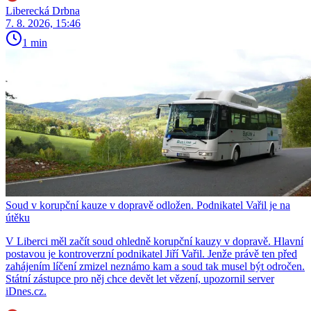
Liberecká Drbna
7. 8. 2026, 15:46
1 min
Soud v korupční kauze v dopravě odložen. Podnikatel Vařil je na
útěku
V Liberci měl začít soud ohledně korupční kauzy v dopravě. Hlavní
postavou je kontroverzní podnikatel Jiří Vařil. Jenže právě ten před
zahájením líčení zmizel neznámo kam a soud tak musel být odročen.
Státní zástupce pro něj chce devět let vězení, upozornil server
iDnes.cz.