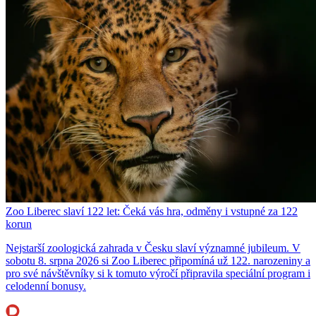
Zoo Liberec slaví 122 let: Čeká vás hra, odměny i vstupné za 122
korun
Nejstarší zoologická zahrada v Česku slaví významné jubileum. V
sobotu 8. srpna 2026 si Zoo Liberec připomíná už 122. narozeniny a
pro své návštěvníky si k tomuto výročí připravila speciální program i
celodenní bonusy.