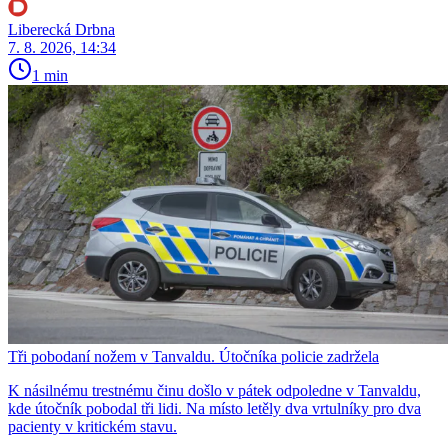
Liberecká Drbna
7. 8. 2026, 14:34
1 min
Tři pobodaní nožem v Tanvaldu. Útočníka policie zadržela
K násilnému trestnému činu došlo v pátek odpoledne v Tanvaldu,
kde útočník pobodal tři lidi. Na místo letěly dva vrtulníky pro dva
pacienty v kritickém stavu.