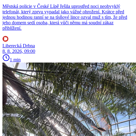
Městská policie v České Lípě řešila uprostřed noci neobvyklý
telefonát, který zprvu vypadal jako vážné ohrožení. Krátce před
jednou hodinou ranní se na tísňové lince ozval muž s tím, že před
jeho domem sedí osoba, která vůči němu má soudní zákaz
přiblížení.
Liberecká Drbna
8. 8. 2026, 09:00
1 min