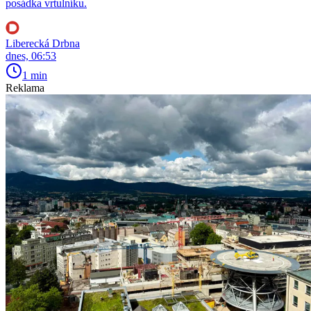
posádka vrtulníku.
Liberecká Drbna
dnes, 06:53
1 min
Reklama