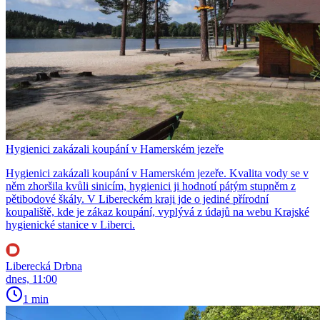
Hygienici zakázali koupání v Hamerském jezeře
Hygienici zakázali koupání v Hamerském jezeře. Kvalita vody se v
něm zhoršila kvůli sinicím, hygienici ji hodnotí pátým stupněm z
pětibodové škály. V Libereckém kraji jde o jediné přírodní
koupaliště, kde je zákaz koupání, vyplývá z údajů na webu Krajské
hygienické stanice v Liberci.
Liberecká Drbna
dnes, 11:00
1 min