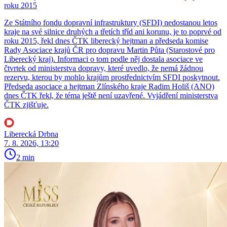
roku 2015
Ze Státního fondu dopravní infrastruktury (SFDI) nedostanou letos
kraje na své silnice druhých a třetích tříd ani korunu, je to poprvé od
roku 2015, řekl dnes ČTK liberecký hejtman a předseda komise
Rady Asociace krajů ČR pro dopravu Martin Půta (Starostové pro
Liberecký kraj). Informaci o tom podle něj dostala asociace ve
čtvrtek od ministerstva dopravy, které uvedlo, že nemá žádnou
rezervu, kterou by mohlo krajům prostřednictvím SFDI poskytnout.
Předseda asociace a hejtman Zlínského kraje Radim Holiš (ANO)
dnes ČTK řekl, že téma ještě není uzavřené. Vyjádření ministerstva
ČTK zjišťuje.
Liberecká Drbna
7. 8. 2026, 13:20
2 min