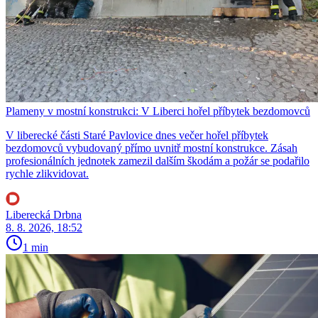
Plameny v mostní konstrukci: V Liberci hořel příbytek bezdomovců
V liberecké části Staré Pavlovice dnes večer hořel příbytek
bezdomovců vybudovaný přímo uvnitř mostní konstrukce. Zásah
profesionálních jednotek zamezil dalším škodám a požár se podařilo
rychle zlikvidovat.
Liberecká Drbna
8. 8. 2026, 18:52
1 min