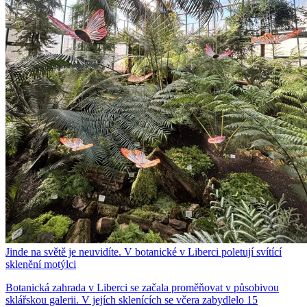
Jinde na světě je neuvidíte. V botanické v Liberci poletují svítící
sklenění motýlci
Botanická zahrada v Liberci se začala proměňovat v působivou
sklářskou galerii. V jejích sklenících se včera zabydlelo 15