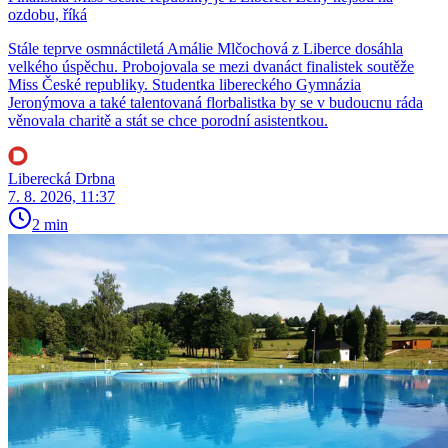
ozdobu, říká
Stále teprve osmnáctiletá Amálie Mlčochová z Liberce dosáhla
velkého úspěchu. Probojovala se mezi dvanáct finalistek soutěže
Miss České republiky. Studentka libereckého Gymnázia
Jeronýmova a také talentovaná florbalistka by se v budoucnu ráda
věnovala charitě a stát se chce porodní asistentkou.
Liberecká Drbna
7. 8. 2026, 11:37
2 min