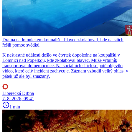
Drama na lomnickém koupališti. Plavec zkolaboval, lidé na sítích
řešili pomoc svědků
K nešťastné události došlo ve čtvrtek dopoledne na koupališti v
Lomnici nad Popelkou, kde zkolaboval plavec. Muže vrtulník
transportoval do nemocnice. Na sociálních sítích se poté objevilo
video, které celý incident zachycuje. Záznam vzbudil velký ohlas, v
pátek už ale byl smazaný.
Liberecká Drbna
7. 8. 2026, 09:41
1 min