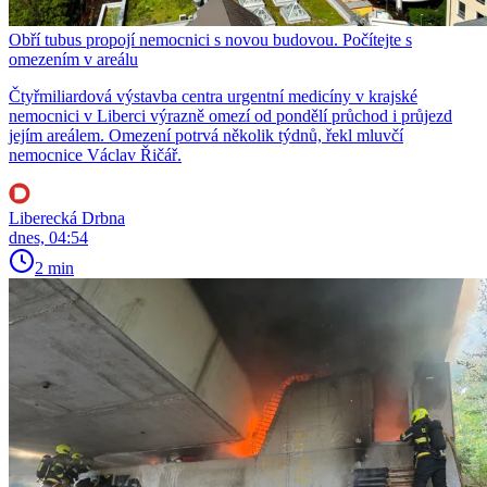
Obří tubus propojí nemocnici s novou budovou. Počítejte s
omezením v areálu
Čtyřmiliardová výstavba centra urgentní medicíny v krajské
nemocnici v Liberci výrazně omezí od pondělí průchod i průjezd
jejím areálem. Omezení potrvá několik týdnů, řekl mluvčí
nemocnice Václav Řičář.
Liberecká Drbna
dnes, 04:54
2 min