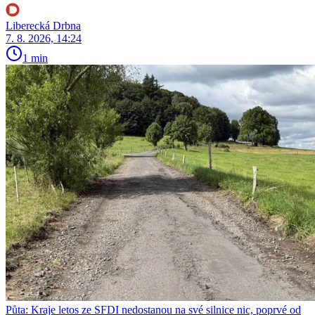
Liberecká Drbna
7. 8. 2026, 14:24
1 min
Půta: Kraje letos ze SFDI nedostanou na své silnice nic, poprvé od