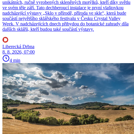
unikátních, ručně vyrobených skleněných motýlků, kteří díky světlu
ve svém těle září. Tato dechberoucí instalace je první vlaštovkou
nadcházející výstavy „Sklo v přírodě, příroda ve skle“, která bude
součástí největšího sklářského festivalu v Česku Crystal Valley
Week. V nadcházejících dnech přibydou do botanické zahrady díla
dalších sklářů, kteří budou také součástí výstavy.
Liberecká Drbna
8. 8. 2026, 07:00
4 min