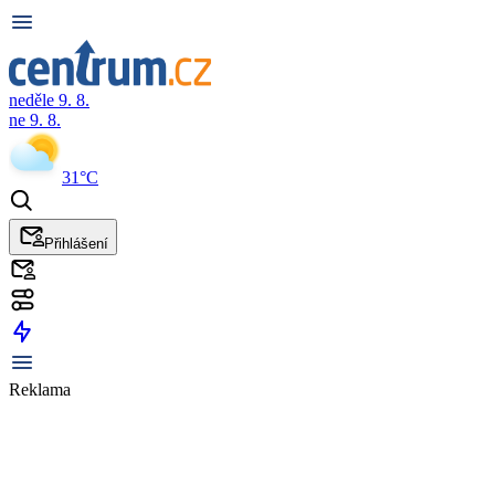
neděle 9. 8.
ne 9. 8.
31°C
Přihlášení
Reklama