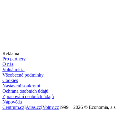
Reklama
Pro partnery
O nás
Volná místa
Všeobecné podmínky
Cookies
Nastavení soukromí
Ochrana osobních údajů
Zpracování osobních údajů
Nápověda
Centrum.cz
I
Atlas.cz
I
Volny.cz
1999 –
2026
© Economia, a.s.