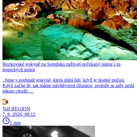
Bozkovské jeskyně na Semilsku zažívají nečekaný nápor i za
tropických teplot
„Jsme v podstatě jeskyně, která sbírá lidi, když je špatné počasí.
Když začne lít, tak máme návštěvnost úžasnou, protože se tady nedá
nikam chodit,…
Náš REGION
7. 8. 2026, 08:12
1 min