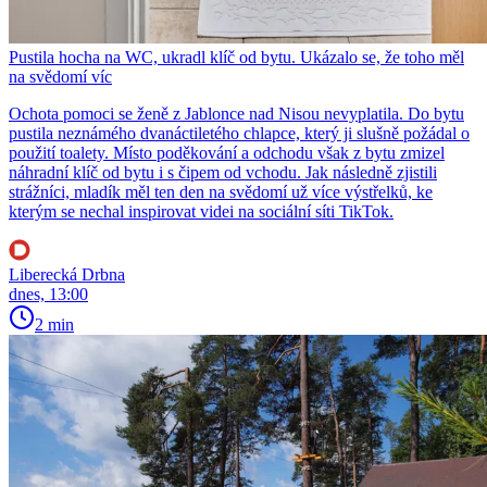
Pustila hocha na WC, ukradl klíč od bytu. Ukázalo se, že toho měl
na svědomí víc
Ochota pomoci se ženě z Jablonce nad Nisou nevyplatila. Do bytu
pustila neznámého dvanáctiletého chlapce, který ji slušně požádal o
použití toalety. Místo poděkování a odchodu však z bytu zmizel
náhradní klíč od bytu i s čipem od vchodu. Jak následně zjistili
strážníci, mladík měl ten den na svědomí už více výstřelků, ke
kterým se nechal inspirovat videi na sociální síti TikTok.
Liberecká Drbna
dnes, 13:00
2 min