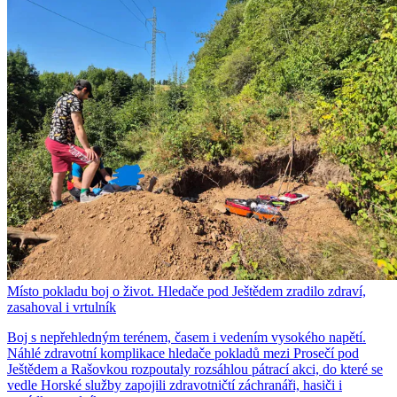
Místo pokladu boj o život. Hledače pod Ještědem zradilo zdraví,
zasahoval i vrtulník
Boj s nepřehledným terénem, časem i vedením vysokého napětí.
Náhlé zdravotní komplikace hledače pokladů mezi Prosečí pod
Ještědem a Rašovkou rozpoutaly rozsáhlou pátrací akci, do které se
vedle Horské služby zapojili zdravotničtí záchranáři, hasiči i