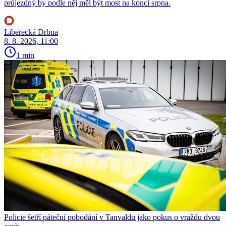
průjezdný by podle něj měl být most na konci srpna.
Liberecká Drbna
8. 8. 2026, 11:00
1 min
Policie šetří páteční pobodání v Tanvaldu jako pokus o vraždu dvou