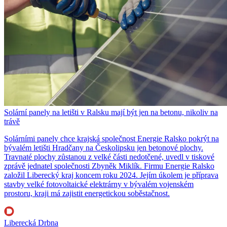
Solární panely na letišti v Ralsku mají být jen na betonu, nikoliv na
trávě
Solárními panely chce krajská společnost Energie Ralsko pokrýt na
bývalém letišti Hradčany na Českolipsku jen betonové plochy.
Travnaté plochy zůstanou z velké části nedotčené, uvedl v tiskové
zprávě jednatel společnosti Zbyněk Miklík. Firmu Energie Ralsko
založil Liberecký kraj koncem roku 2024. Jejím úkolem je příprava
stavby velké fotovoltaické elektrárny v bývalém vojenském
prostoru, kraji má zajistit energetickou soběstačnost.
Liberecká Drbna