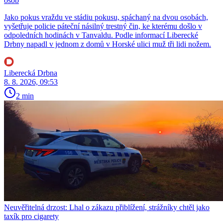
osob
Jako pokus vraždu ve stádiu pokusu, spáchaný na dvou osobách,
vyšetřuje policie páteční násilný trestný čin, ke kterému došlo v
odpoledních hodinách v Tanvaldu. Podle informací Liberecké
Drbny napadl v jednom z domů v Horské ulici muž tři lidi nožem.
Liberecká Drbna
8. 8. 2026, 09:53
2 min
Neuvěřitelná drzost: Lhal o zákazu přiblížení, strážníky chtěl jako
taxík pro cigarety