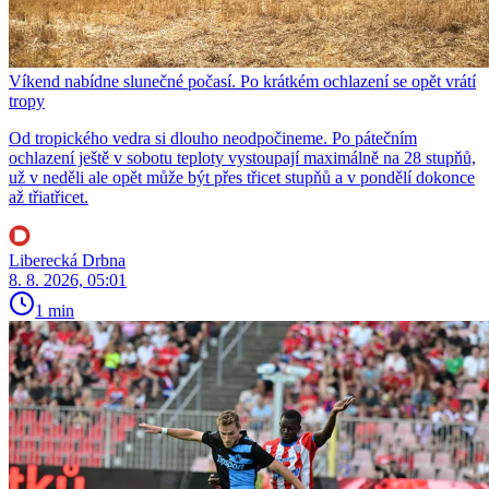
Víkend nabídne slunečné počasí. Po krátkém ochlazení se opět vrátí
tropy
Od tropického vedra si dlouho neodpočineme. Po pátečním
ochlazení ještě v sobotu teploty vystoupají maximálně na 28 stupňů,
už v neděli ale opět může být přes třicet stupňů a v pondělí dokonce
až třiatřicet.
Liberecká Drbna
8. 8. 2026, 05:01
1 min