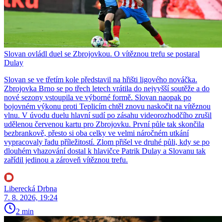
Slovan ovládl duel se Zbrojovkou. O vítěznou trefu se postaral
Dulay
Slovan se ve třetím kole představil na hřišti ligového nováčka.
Zbrojovka Brno se po třech letech vrátila do nejvyšší soutěže a do
nové sezony vstoupila ve výborné formě. Slovan naopak po
bojovném výkonu proti Teplicím chtěl znovu naskočit na vítěznou
vlnu. V úvodu duelu hlavní sudí po zásahu videorozhodčího zrušil
udělenou červenou kartu pro Zbrojovku. První půle tak skončila
bezbrankově, přesto si oba celky ve velmi náročném utkání
vypracovaly řadu příležitostí. Zlom přišel ve druhé půli, kdy se po
dlouhém vhazování dostal k hlavičce Patrik Dulay a Slovanu tak
zařídil jedinou a zároveň vítěznou trefu.
Liberecká Drbna
7. 8. 2026, 19:24
2 min