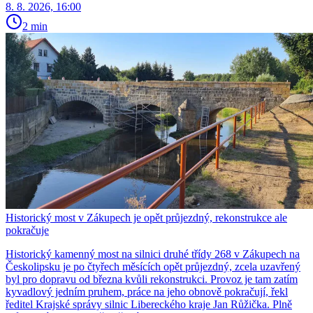
8. 8. 2026, 16:00
2 min
Historický most v Zákupech je opět průjezdný, rekonstrukce ale
pokračuje
Historický kamenný most na silnici druhé třídy 268 v Zákupech na
Českolipsku je po čtyřech měsících opět průjezdný, zcela uzavřený
byl pro dopravu od března kvůli rekonstrukci. Provoz je tam zatím
kyvadlový jedním pruhem, práce na jeho obnově pokračují, řekl
ředitel Krajské správy silnic Libereckého kraje Jan Růžička. Plně