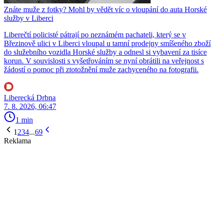
Znáte muže z fotky? Mohl by vědět víc o vloupání do auta Horské
služby v Liberci
Liberečtí policisté pátrají po neznámém pachateli, který se v
Březinově ulici v Liberci vloupal u tamní prodejny smíšeného zboží
do služebního vozidla Horské služby a odnesl si vybavení za tisíce
korun. V souvislosti s vyšetřováním se nyní obrátili na veřejnost s
žádostí o pomoc při ztotožnění muže zachyceného na fotografii.
Liberecká Drbna
7. 8. 2026, 06:47
1 min
1
2
3
4
...
69
Reklama