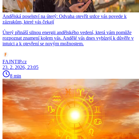
Andělská poselství na úterý: Odvaha otevřít srdce vás povede k
zázrakům, které vás čekají
Úterý přináší silnou energii andělského vedení, která vám pomůže
rozpoznat znamení kolem vás. Andělé vás dnes vybízejí k důvěře v
intuici a k otevření se novým možnostem.
FAJNTIP.cz
23. 2. 2026, 23:05
8 min