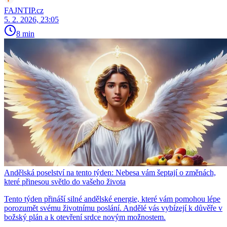
FAJNTIP.cz
5. 2. 2026, 23:05
8 min
Andělská poselství na tento týden: Nebesa vám šeptají o změnách,
které přinesou světlo do vašeho života
Tento týden přináší silné andělské energie, které vám pomohou lépe
porozumět svému životnímu poslání. Andělé vás vybízejí k důvěře v
božský plán a k otevření srdce novým možnostem.