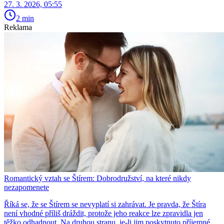
27. 3. 2026, 05:55
2 min
Reklama
Romantický vztah se Štírem: Dobrodružství, na které nikdy
nezapomenete
Říká se, že se Štírem se nevyplatí si zahrávat. Je pravda, že Štíra
není vhodné příliš dráždit, protože jeho reakce lze zpravidla jen
těžko odhadnout. Na druhou stranu, je-li jim poskytnuto příjemné