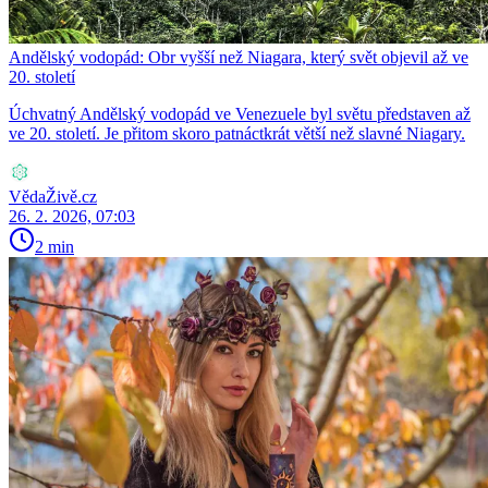
Andělský vodopád: Obr vyšší než Niagara, který svět objevil až ve
20. století
Úchvatný Andělský vodopád ve Venezuele byl světu představen až
ve 20. století. Je přitom skoro patnáctkrát větší než slavné Niagary.
VědaŽivě.cz
26. 2. 2026, 07:03
2 min