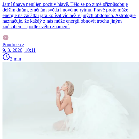
Jarní únava není jen pocit v hlavě. Tělo se po zimě přizpůsobuje
delším dnům, změnám světla i novému rytmu. Právě proto může
energie na začátku jara kolísat víc než v jiných obdobích. Astrologie
naznačuje, že každý z nás může energii obnovit trochu jiným
způsobem – podle svého znamení.
Poudree.cz
9. 3. 2026, 10:11
2 min