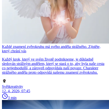
Každé znamení zvěrokruhu má svého anděla strážného. Zjistěte,
který chrání vás
Každý krok, který ve svém životě podnikneme, je důkladně
sledován strážným andělem, který se stará o to, aby byla naše cesta
co nejjednodušší, a zároveň odpovídala naší povaze. Charakter
strážného anděla proto odpovídá našemu znamení zvěrokruhu.
Světkreativity
12. 4. 2026, 07:45
3 min