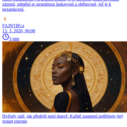
zázemí, odmění se nesmírnou laskavostí a obětavostí, jež je k
nezaplacení.
FAJNTIP.cz
13. 3. 2026, 06:00
3 min
Hvězdy radí, jak předejít jarní únavě: Každé znamení potřebuje jiný
restart energie