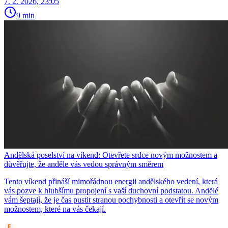
7. 2. 2026, 23:05
9 min
Andělská poselství na víkend: Otevřete srdce novým možnostem a
důvěřujte, že anděle vás vedou správným směrem
Tento víkend přináší mimořádnou energii andělského vedení, která
vás pozve k hlubšímu propojení s vaší duchovní podstatou. Andělé
vám šeptají, že je čas pustit stranou pochybnosti a otevřít se novým
možnostem, které na vás čekají.