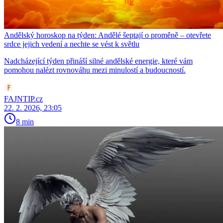
Andělský horoskop na týden: Andělé šeptají o proměně – otevřete
srdce jejich vedení a nechte se vést k světlu
Nadcházející týden přináší silné andělské energie, které vám
pomohou nalézt rovnováhu mezi minulostí a budoucností.
FAJNTIP.cz
22. 2. 2026, 23:05
8 min