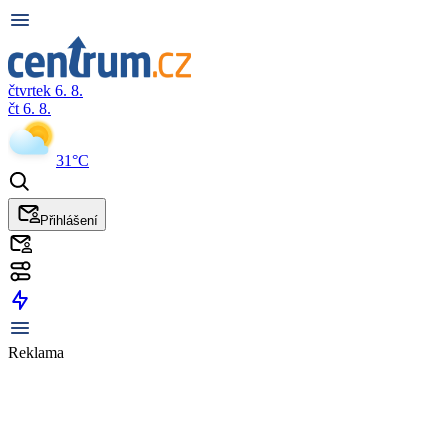
čtvrtek 6. 8.
čt 6. 8.
31°C
Přihlášení
Reklama