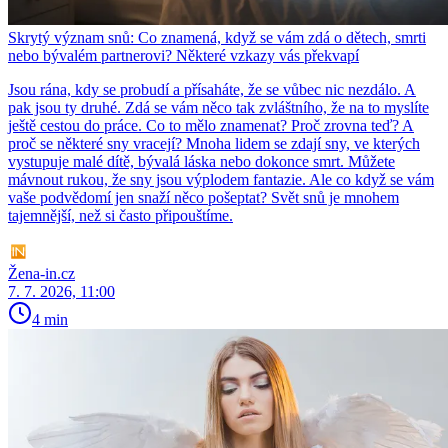
Skrytý význam snů: Co znamená, když se vám zdá o dětech, smrti
nebo bývalém partnerovi? Některé vzkazy vás překvapí
Jsou rána, kdy se probudí a přísaháte, že se vůbec nic nezdálo. A
pak jsou ty druhé. Zdá se vám něco tak zvláštního, že na to myslíte
ještě cestou do práce. Co to mělo znamenat? Proč zrovna teď? A
proč se některé sny vracejí? Mnoha lidem se zdají sny, ve kterých
vystupuje malé dítě, bývalá láska nebo dokonce smrt. Můžete
mávnout rukou, že sny jsou výplodem fantazie. Ale co když se vám
vaše podvědomí jen snaží něco pošeptat? Svět snů je mnohem
tajemnější, než si často připouštíme.
Žena-in.cz
7. 7. 2026, 11:00
4 min