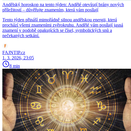
Andělský horoskop na tento týden: Andělé otevírají brány nových
příležitostí – důvěřujte znamením, která vám posílají
Tento týden přináší mimořádně silnou andělskou energii, která
prochází všemi znameními zvěrokruhu. Andělé vám posílají jasná
znamení v podobě opakujících se čísel, symbolických snů a
nečekaných setkání.
FAJNTIP.cz
1. 3. 2026, 23:05
8 min