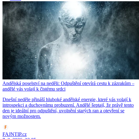
Andělská poselství na neděli: Odpuštění otevírá cestu k zázrakům –
andělé vás volají k čistému srdci
Dnešní neděle přináší hluboké andělské energie, které vás volají k
introspekci a duchovnímu probuzení. Andělé šeptají, že právě tento
den je ideální pro odpuštění, uvolnění starých ran a otevření se
novým možnostem.
FAJNTIP.cz