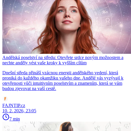
Andělská poselství na středu: Otevřete srdce novým možnostem a
nechte anděly vést vaše kroky k vyšším cílům
Dnešní středa přináší vzácnou energii andělského vedení, která
proniká do každého okamžiku vašeho dne. Andělé vás vyzývají k
otevřenosti vůči intuitivním poselstvím a znamením, která se vám
budou zjevovat na vaší cestě.
FAJNTIP.cz
10. 2. 2026, 23:05
7 min