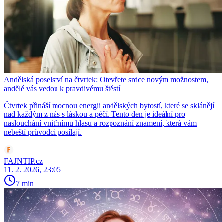
Andělská poselství na čtvrtek: Otevřete srdce novým možnostem,
andělé vás vedou k pravdivému štěstí
Čtvrtek přináší mocnou energii andělských bytostí, které se sklánějí
nad každým z nás s láskou a péčí. Tento den je ideální pro
naslouchání vnitřnímu hlasu a rozpoznání znamení, která vám
nebeští průvodci posílají.
FAJNTIP.cz
11. 2. 2026, 23:05
7 min