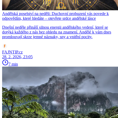
Andělská poselství na neděli: Duchovní probuzení vás povede k
odpovědím, které hledáte – otevřete srdce andělské lásce
Dnešní neděle přináší silnou energii andělského vedení, které se
dotýká každého z nás bez ohledu na znamení. Andělé k vám dnes
promlouvají skrze jemné náznaky, sny a vnitřní pocity.
FAJNTIP.cz
28. 2. 2026, 23:05
7 min