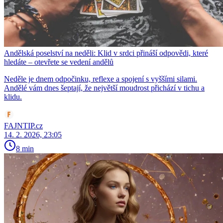
Andělská poselství na neděli: Klid v srdci přináší odpovědi, které
hledáte – otevřete se vedení andělů
Neděle je dnem odpočinku, reflexe a spojení s vyššími silami.
Andělé vám dnes šeptají, že největší moudrost přichází v tichu a
klidu.
FAJNTIP.cz
14. 2. 2026, 23:05
8 min