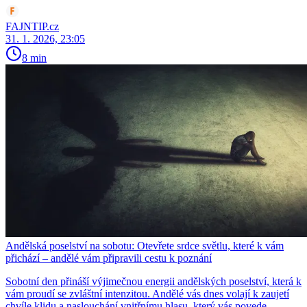
FAJNTIP.cz
31. 1. 2026, 23:05
8 min
Andělská poselství na sobotu: Otevřete srdce světlu, které k vám
přichází – andělé vám připravili cestu k poznání
Sobotní den přináší výjimečnou energii andělských poselství, která k
vám proudí se zvláštní intenzitou. Andělé vás dnes volají k zaujetí
chvíle klidu a naslouchání vnitřnímu hlasu, který vás povede