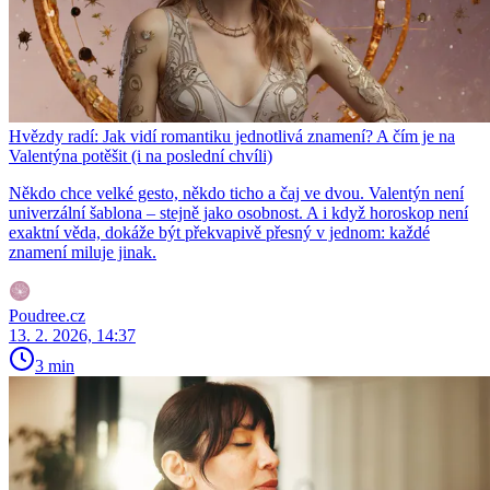
Hvězdy radí: Jak vidí romantiku jednotlivá znamení? A čím je na
Valentýna potěšit (i na poslední chvíli)
Někdo chce velké gesto, někdo ticho a čaj ve dvou. Valentýn není
univerzální šablona – stejně jako osobnost. A i když horoskop není
exaktní věda, dokáže být překvapivě přesný v jednom: každé
znamení miluje jinak.
Poudree.cz
13. 2. 2026, 14:37
3 min