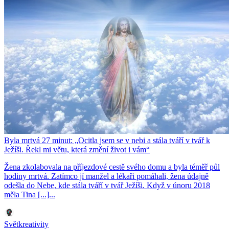
Byla mrtvá 27 minut: „Ocitla jsem se v nebi a stála tváří v tvář k
Ježíši. Řekl mi větu, která změní život i vám“
Žena zkolabovala na příjezdové cestě svého domu a byla téměř půl
hodiny mrtvá. Zatímco jí manžel a lékaři pomáhali, žena údajně
odešla do Nebe, kde stála tváří v tvář Ježíši. Když v únoru 2018
měla Tina [...]...
Světkreativity