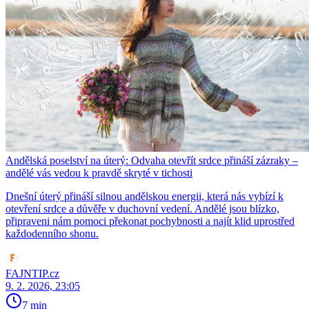
Andělská poselství na úterý: Odvaha otevřít srdce přináší zázraky –
andělé vás vedou k pravdě skryté v tichosti
Dnešní úterý přináší silnou andělskou energii, která nás vybízí k
otevření srdce a důvěře v duchovní vedení. Andělé jsou blízko,
připraveni nám pomoci překonat pochybnosti a najít klid uprostřed
každodenního shonu.
FAJNTIP.cz
9. 2. 2026, 23:05
7 min