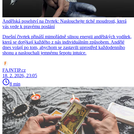
Andělská poselství na čtvrtek: Naslouchejte tiché moudrosti, která
vás vede k pravému poslání
Dnešní čtvrtek přináší mimořádně silnou energii andělských vodítek,
která se dotýkají každého z nás individuálním způsobem. Andělé
dnes volají po tom, abychom se zastavili uprostřed každodenního
shonu a naslouchali jemnému šepotu intuice.
FAJNTIP.cz
18. 2. 2026, 23:05
8 min