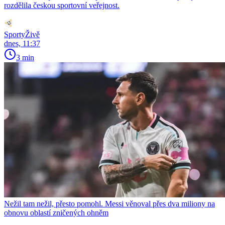
rozdělila českou sportovní veřejnost.
SportyŽivě
dnes, 11:37
3 min
Nežil tam nežil, přesto pomohl. Messi věnoval přes dva miliony na
obnovu oblastí zničených ohněm