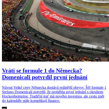
Vrátí se formule 1 do Německa?
Domenicali potvrdil první jednání
Návrat Velké ceny Německa dostává reálnější obrysy. Šéf formule 1
Stefano Domenicali potvrdil, že proběhla první jednání s okruhem
Hockenheimring. Tradiční trať má nového investora, ale cestu zpět
do kalendáře stále komplikují finance.