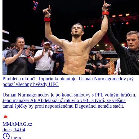
Pimbletta ukončí, Topuriu knokautuje. Usman Nurmagomedov prý
porazí všechny hvězdy UFC
Usman Nurmagomedov je po konci smlouvy s PFL volným hráčem.
Jeho manažer Ali Abdelaziz už mluví o UFC a tvrdí, že většina
tamní špičky by proti neporaženému Dagestánci neměla stačit.
MMAMAG.cz
dnes, 14:04
1 min