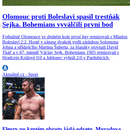
Olomouc proti Boleslavi spasil trestňák
Sejka. Bohemians vyválčili první bod
Fotbalisté Olomouce ve druhém kole první ligy remizovali s Mladou
Boleslaví 2:2. Hosté v zápase dvakrát vedli zásluhou Solomona
Johna a střídajícího Martina Šuberta, za Hanáky srovnali David
Tkáč a v 87. minutě Václav Sejk. Bohemians 1905 remizovali s
Hradcem Králové 0:0 a Jablonec vyhrál 2:0 v Pardubicích.
Aktuálně.cz - Sport
Fleury po krutém obratu žádá odvetu. Muradova