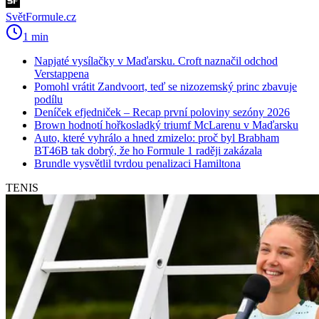
SvětFormule.cz
1 min
Napjaté vysílačky v Maďarsku. Croft naznačil odchod
Verstappena
Pomohl vrátit Zandvoort, teď se nizozemský princ zbavuje
podílu
Deníček efjedniček – Recap první poloviny sezóny 2026
Brown hodnotí hořkosladký triumf McLarenu v Maďarsku
Auto, které vyhrálo a hned zmizelo: proč byl Brabham
BT46B tak dobrý, že ho Formule 1 raději zakázala
Brundle vysvětlil tvrdou penalizaci Hamiltona
TENIS