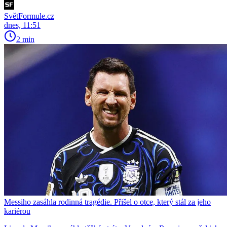
SvětFormule.cz
dnes, 11:51
2 min
Messiho zasáhla rodinná tragédie. Přišel o otce, který stál za jeho
kariérou