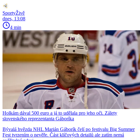
SportyŽivě
dnes, 13:08
4 min
Holkám dával 500 euro a já to udělala pro jeho oči. Zálety
slovenského reprezentanta Gáboríka
Bývalá hvězda NHL Marián Gáborík čelí po festivalu Big Summer
Fest tvrzením o nevěře. Část klíčových detailů ale zatím nemá