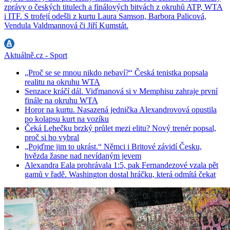
zprávy o českých titulech a finálových bitvách z okruhů ATP, WTA
i ITF. S trofejí odešli z kurtu Laura Samson, Barbora Palicová,
Vendula Valdmannová či Jiří Kumstát.
Aktuálně.cz - Sport
„Proč se se mnou nikdo nebaví?“ Česká tenistka popsala
realitu na okruhu WTA
Senzace kráčí dál. Viďmanová si v Memphisu zahraje první
finále na okruhu WTA
Horor na kurtu. Nasazená jednička Alexandrovová opustila
po kolapsu kurt na vozíku
Čeká Lehečku brzký průlet mezi elitu? Nový trenér popsal,
proč si ho vybral
„Pojďme jim to ukrást.“ Němci i Britové závidí Česku,
hvězda žasne nad nevídaným jevem
Alexandra Eala prohrávala 1:5, pak Fernandezové vzala pět
gamů v řadě. Washington dostal hráčku, která odmítá čekat