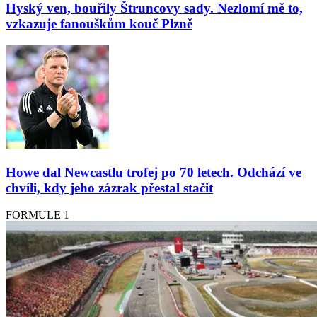
Hyský ven, bouřily Štruncovy sady. Nezlomí mě to,
vzkazuje fanouškům kouč Plzně
Howe dal Newcastlu trofej po 70 letech. Odchází ve
chvíli, kdy jeho zázrak přestal stačit
FORMULE 1