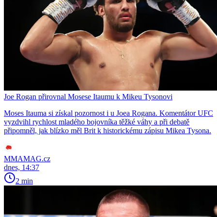
Joe Rogan přirovnal Mosese Itaumu k Mikeu Tysonovi
Moses Itauma si získal pozornost i u Joea Rogana. Komentátor UFC
vyzdvihl rychlost mladého bojovníka těžké váhy a při debatě
připomněl, jak blízko měl Brit k historickému zápisu Mikea Tysona.
MMAMAG.cz
dnes, 14:37
2 min