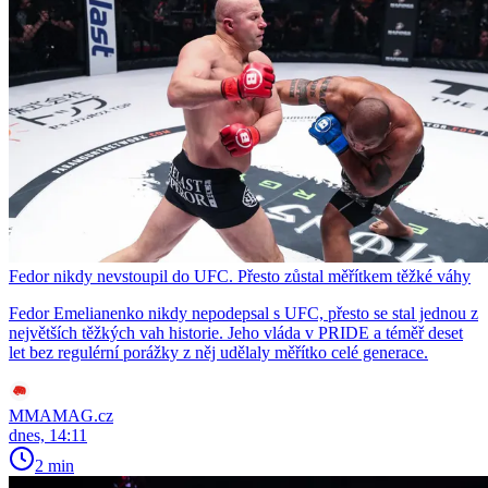
Fedor nikdy nevstoupil do UFC. Přesto zůstal měřítkem těžké váhy
Fedor Emelianenko nikdy nepodepsal s UFC, přesto se stal jednou z
největších těžkých vah historie. Jeho vláda v PRIDE a téměř deset
let bez regulérní porážky z něj udělaly měřítko celé generace.
MMAMAG.cz
dnes, 14:11
2 min