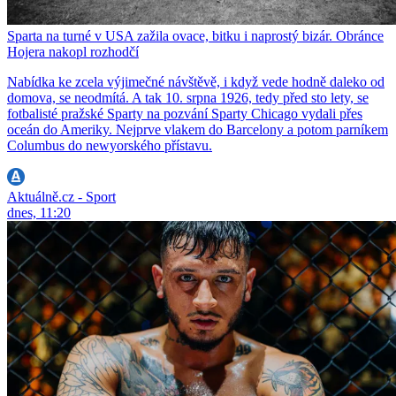
Sparta na turné v USA zažila ovace, bitku i naprostý bizár. Obránce
Hojera nakopl rozhodčí
Nabídka ke zcela výjimečné návštěvě, i když vede hodně daleko od
domova, se neodmítá. A tak 10. srpna 1926, tedy před sto lety, se
fotbalisté pražské Sparty na pozvání Sparty Chicago vydali přes
oceán do Ameriky. Nejprve vlakem do Barcelony a potom parníkem
Columbus do newyorského přístavu.
Aktuálně.cz - Sport
dnes, 11:20