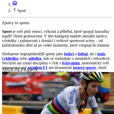
Sport
Zprávy ze sportu
Sport
je svět plný emocí, výkonů a příběhů, které spojují fanoušky
napříč všemi generacemi. V této kategorii najdete aktuální zprávy,
výsledky i zajímavosti z domácí i světové sportovní scény – od
každodenního dění až po velké momenty, které vstupují do historie.
Sledujeme nejpopulárnější sporty jako
hokej
a
fotbal
, ale i
tenis
,
cyklistiku
nebo
atletiku
, kde se rozhoduje o medailích i rekordech.
Nechybí ani zimní disciplíny v čele s
lyžováním
, motoristický svět
reprezentovaný
seriálem F1
ani dynamické
bojové sporty
, které
TOUR DE FRANCE
přitahují stále větší pozornost fanoušků. Své místo má také
basketbal
, jehož popularita roste nejen díky zámořské
NBA
, ale i
evropským soutěžím.
Přinášíme nejen výsledky a statistiky, ale i analýzy výkonů,
přestupy, zákulisní informace a silné příběhy sportovců. Sledujeme
trendy, které formují moderní sport, a vysvětlujeme souvislosti, které
stojí za jednotlivými výkony i rozhodnutími.
Sportovní zpravodajství v souvislostech – pro všechny, kteří