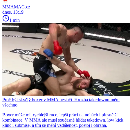
MMAMAG.cz
dnes, 13:19
1 min
Proč být skvělý boxer v MMA nestačí. Hrozba takedownu mění
všechno
Boxer může mít rychlejší ruce, lepší práci na nohách i přesnější
kombinace. V MMA ale musí současně hlídat takedown, low kick,
klinč i submise, a tím se mění vzdálenost, postoj i obrana.