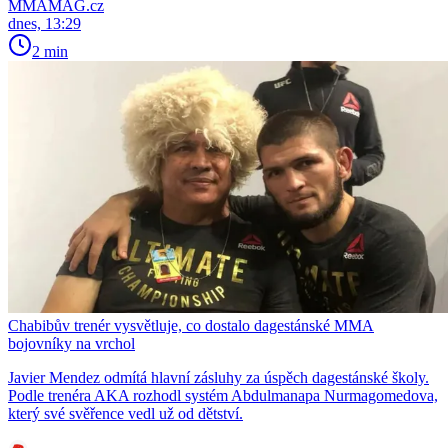
MMAMAG.cz
dnes, 13:29
2 min
Chabibův trenér vysvětluje, co dostalo dagestánské MMA
bojovníky na vrchol
Javier Mendez odmítá hlavní zásluhy za úspěch dagestánské školy.
Podle trenéra AKA rozhodl systém Abdulmanapa Nurmagomedova,
který své svěřence vedl už od dětství.