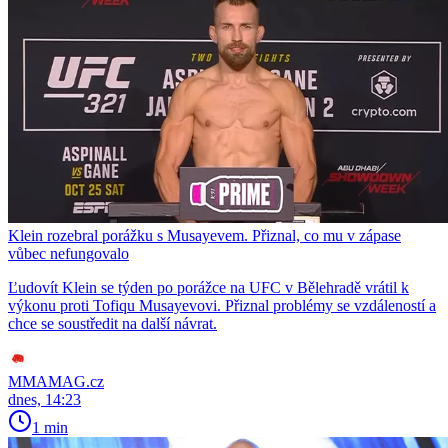
Klein rozebral porážku s Musayevem. Přiznal, co mu v zápase
vůbec nefungovalo
Ľudovít Klein se týden po porážce na UFC v Bělehradě vrátil k
výkonu proti Tofiqu Musayevovi. Přiznal problémy se vzdáleností a
chce se soustředit na další návrat.
MMAMAG.cz
dnes, 14:23
1 min