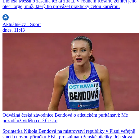
Lionela Messiho zasáhla těžká ztráta. V rodném Rosariu zemřel jeho
otec Jorge, muž, který ho provázel prakticky celou kariérou.
Aktuálně.cz - Sport
dnes, 11:43
Odvážná česká závodnice Bendová o atletickém puritánství: Mé
pozadí už vidělo celé Česko
Sprinterka Nikola Bendová na mistrovství republiky v Plzni veřejně
smetla novou příručku EBU pro snímání ženské atletiky. Její slova