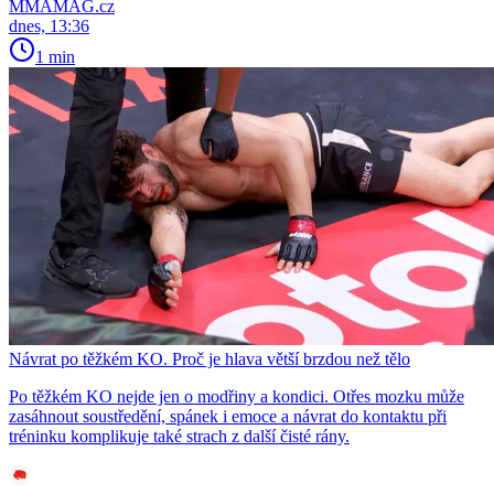
MMAMAG.cz
dnes, 13:36
1 min
Návrat po těžkém KO. Proč je hlava větší brzdou než tělo
Po těžkém KO nejde jen o modřiny a kondici. Otřes mozku může
zasáhnout soustředění, spánek i emoce a návrat do kontaktu při
tréninku komplikuje také strach z další čisté rány.