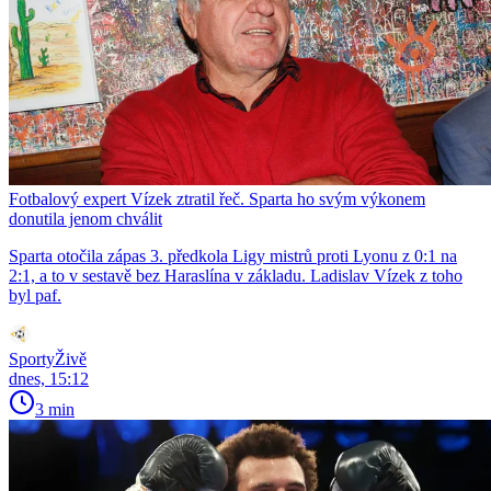
Fotbalový expert Vízek ztratil řeč. Sparta ho svým výkonem
donutila jenom chválit
Sparta otočila zápas 3. předkola Ligy mistrů proti Lyonu z 0:1 na
2:1, a to v sestavě bez Haraslína v základu. Ladislav Vízek z toho
byl paf.
SportyŽivě
dnes, 15:12
3 min