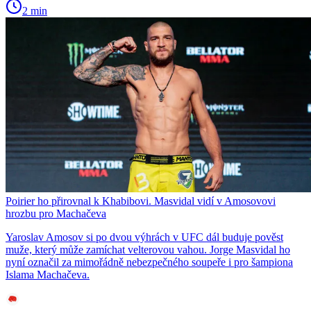
2 min
Poirier ho přirovnal k Khabibovi. Masvidal vidí v Amosovovi
hrozbu pro Machačeva
Yaroslav Amosov si po dvou výhrách v UFC dál buduje pověst
muže, který může zamíchat velterovou vahou. Jorge Masvidal ho
nyní označil za mimořádně nebezpečného soupeře i pro šampiona
Islama Machačeva.