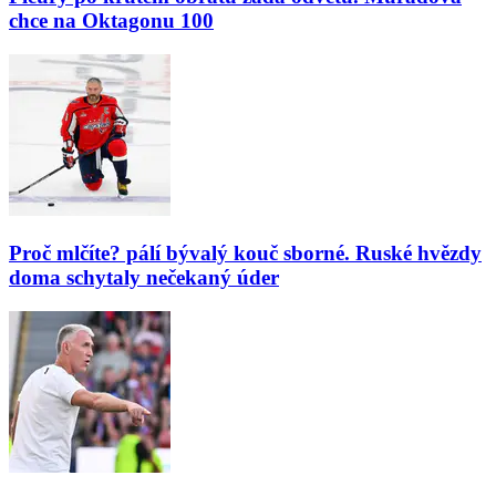
chce na Oktagonu 100
Proč mlčíte? pálí bývalý kouč sborné. Ruské hvězdy
doma schytaly nečekaný úder