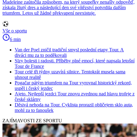
Madeleine zaútočila způsobem, na který soupeřky nenašly odpověď,
získala žlutý dres a následující den své vítězství potvrdila dalším
triumfem. Letos už žádné překvapení neexistuje.
Vše o sportu
6 min
Van der Poel zničil tradiční smysl poslední etapy Tour. A
diváci mu za to poděkovali
Slzy bolesti i radosti. Příběhy plné emocí, které napsala letošní
Tour de France
Tour celé tři týdny uzavírá silnice. Tentokrát musela sama
uhnout realitě
Pogačar pátým triumfem na Tour vyrovnal historický rekord,
uspěl i český jezdec
Ajeto. Nejlepší jezdci Tour znovu zvednou nad hlavu trofeje z
české sklárny
Děsivá nehoda na Tour. Cyklista prorazil obličejem sklo auta,
mohl za to fanoušek
ZAJÍMAVOSTI ZE SPORTU