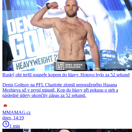
Ruský obr trefil soupeře kopem do hlavy. Hotovo bylo za 52 sekund
Denis Goltsov na PFL Charlotte zlomil neporaženého Hasana
Mezhieva už v první minutě. Kop do hlavy při pokusu o strh a
následné údery ukončily zápas za 52 sekund.
MMAMAG.cz
dnes, 14:19
1 min