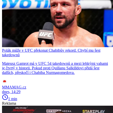
Polák může v UFC překonat Chabibův rekord. Chybí mu šest
takedownů
Mateusz Gamrot má v UFC 54 takedownů a mezi lehkými vahami
je čtvrtý v historii. Pokud proti Quillanu Salkilldovi přidá šest
dalších, přeskočí i Chabiba Nurmagomedova.
MMAMAG.cz
dnes, 14:29
1 min
Reklama