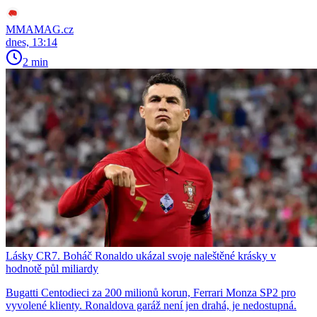
MMAMAG.cz
dnes, 13:14
2 min
Lásky CR7. Boháč Ronaldo ukázal svoje naleštěné krásky v
hodnotě půl miliardy
Bugatti Centodieci za 200 milionů korun, Ferrari Monza SP2 pro
vyvolené klienty. Ronaldova garáž není jen drahá, je nedostupná.