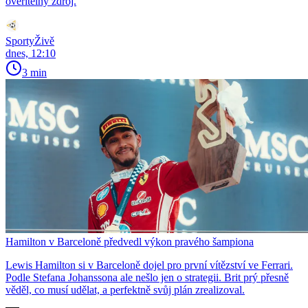
ověřitelný zdroj.
SportyŽivě
dnes, 12:10
3 min
Hamilton v Barceloně předvedl výkon pravého šampiona
Lewis Hamilton si v Barceloně dojel pro první vítězství ve Ferrari.
Podle Stefana Johanssona ale nešlo jen o strategii. Brit prý přesně
věděl, co musí udělat, a perfektně svůj plán zrealizoval.