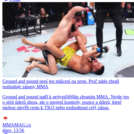
Ground and pound není jen mlácení na zemi. Proč tahle zbraň
rozhoduje zápasy MMA
Ground and pound patří k nejtypičtějším zbraním MMA. Nejde jen
o sérii úderů shora, ale o spojení kontroly, pozice a úderů, které
mohou otevřít cestu k TKO nebo rozhodnout celý zápas.
MMAMAG.cz
dnes, 13:56