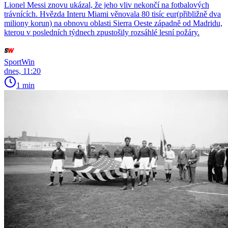
Lionel Messi znovu ukázal, že jeho vliv nekončí na fotbalových
trávnících. Hvězda Interu Miami věnovala 80 tisíc eur(přibližně dva
miliony korun) na obnovu oblasti Sierra Oeste západně od Madridu,
kterou v posledních týdnech zpustošily rozsáhlé lesní požáry.
SportWin
dnes, 11:20
1 min