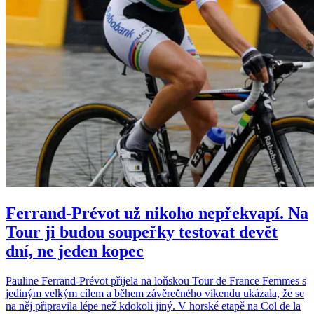
chtějí být v obraze a rozumět hře i za hranicí výsledků.
Ferrand-Prévot už nikoho nepřekvapí. Na
Tour ji budou soupeřky testovat devět
dní, ne jeden kopec
Pauline Ferrand-Prévot přijela na loňskou Tour de France Femmes s
jediným velkým cílem a během závěrečného víkendu ukázala, že se
na něj připravila lépe než kdokoli jiný. V horské etapě na Col de la