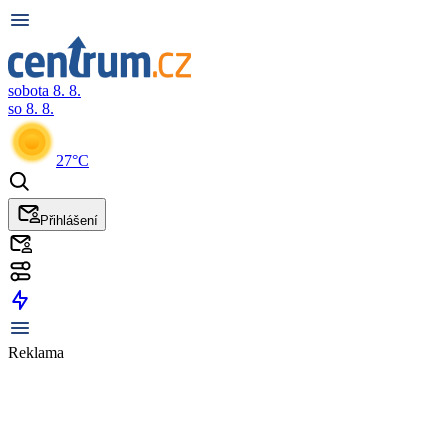
sobota 8. 8.
so 8. 8.
27°C
Přihlášení
Reklama