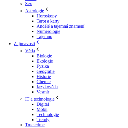
Sex
Astrologie
Horoskopy
Tarot a karty
Andělé a tajemná znamení
Numerologie
Tajemno
Zajímavosti
Věda
Biologie
Ekologie
Fyzika
Geografie
Historie
Chemie
Jazykověda
Vesmír
IT a technologie
Digital
Mobil
Technologie
Trendy
True crime