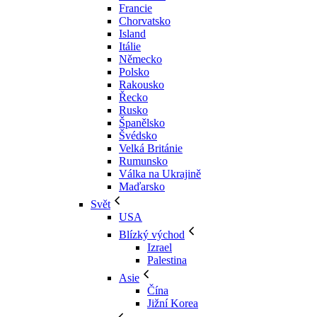
Francie
Chorvatsko
Island
Itálie
Německo
Polsko
Rakousko
Řecko
Rusko
Španělsko
Švédsko
Velká Británie
Rumunsko
Válka na Ukrajině
Maďarsko
Svět
USA
Blízký východ
Izrael
Palestina
Asie
Čína
Jižní Korea