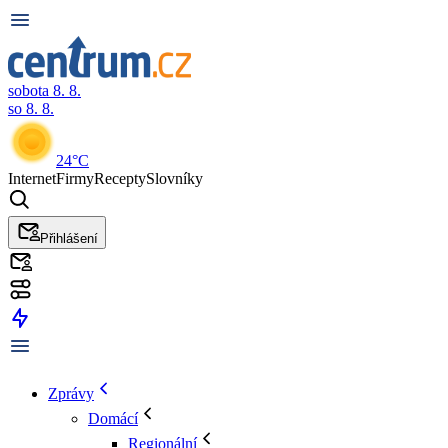
sobota 8. 8.
so 8. 8.
24°C
Internet
Firmy
Recepty
Slovníky
Přihlášení
Zprávy
Domácí
Regionální