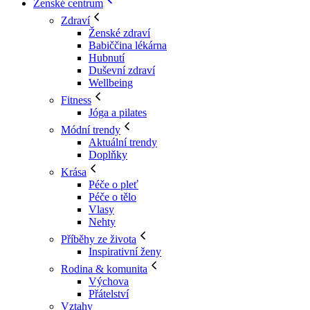
Ženské centrum
Zdraví
Ženské zdraví
Babiččina lékárna
Hubnutí
Duševní zdraví
Wellbeing
Fitness
Jóga a pilates
Módní trendy
Aktuální trendy
Doplňky
Krása
Péče o pleť
Péče o tělo
Vlasy
Nehty
Příběhy ze života
Inspirativní ženy
Rodina & komunita
Výchova
Přátelství
Vztahy