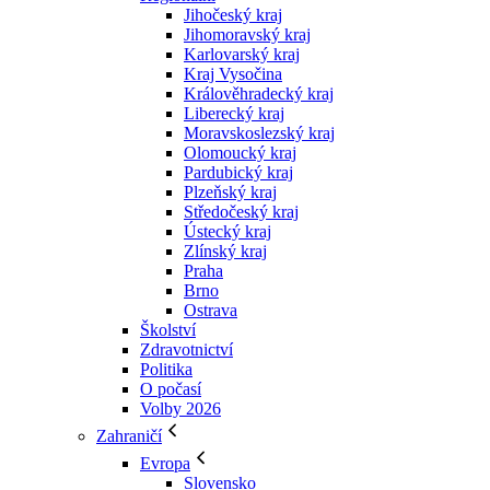
Jihočeský kraj
Jihomoravský kraj
Karlovarský kraj
Kraj Vysočina
Králověhradecký kraj
Liberecký kraj
Moravskoslezský kraj
Olomoucký kraj
Pardubický kraj
Plzeňský kraj
Středočeský kraj
Ústecký kraj
Zlínský kraj
Praha
Brno
Ostrava
Školství
Zdravotnictví
Politika
O počasí
Volby 2026
Zahraničí
Evropa
Slovensko