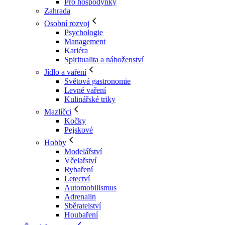
Pro hospodyňky
Zahrada
Osobní rozvoj
Psychologie
Management
Kariéra
Spiritualita a náboženství
Jídlo a vaření
Světová gastronomie
Levné vaření
Kulinářské triky
Mazlíčci
Kočky
Pejskové
Hobby
Modelářství
Včelařství
Rybaření
Letectví
Automobilismus
Adrenalin
Sběratelství
Houbaření