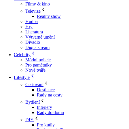
Filmy & kino
Televize
Reality show
Hudba
Hry
Literatura
Výtvarné umění
Divadlo
Digi a stream
Celebrity
Módní policie
Pro pamětníky
Nové tváře
Lifestyle
Cestování
Destinace
Rady na cesty
Bydlení
Interiery
Rady do domu
DIY
Pro kutily