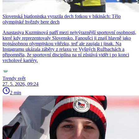
Slovenská biatlonistka vyrazila dech fotkou v bikinách: Tělo
olympijské hvězdy bere dech
Anastasiya Kuzminová patří mezi nejvýraznější sportovní osobnosti,
které kdy reprezentovaly Slovensko. Fanoušci ji znají hlavně jako
trojnásobnou olympijskou vítězku, teď ale zaujala i jinak. Na
Instagramu ukázala záběry z relaxu ve Vyšných Ružbachách a
připomněla, že sportovní disciplína na ní zůstává vidět i po konci
vrcholové kariéry.
Trendy svět
27. 5. 2026, 09:24
2 min