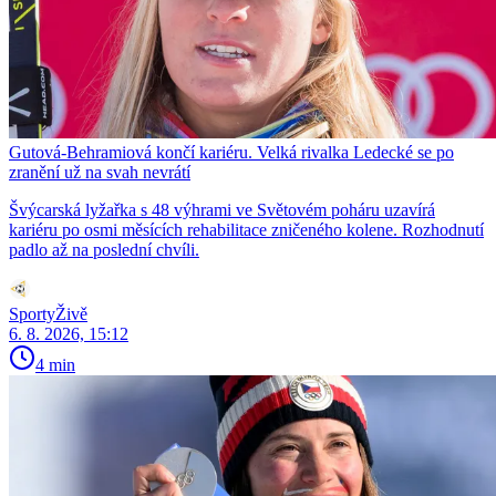
Gutová-Behramiová končí kariéru. Velká rivalka Ledecké se po
zranění už na svah nevrátí
Švýcarská lyžařka s 48 výhrami ve Světovém poháru uzavírá
kariéru po osmi měsících rehabilitace zničeného kolene. Rozhodnutí
padlo až na poslední chvíli.
SportyŽivě
6. 8. 2026, 15:12
4 min