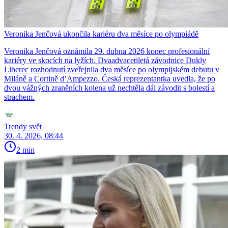
Veronika Jenčová ukončila kariéru dva měsíce po olympiádě
Veronika Jenčová oznámila 29. dubna 2026 konec profesionální
kariéry ve skocích na lyžích. Dvaadvacetiletá závodnice Dukly
Liberec rozhodnutí zveřejnila dva měsíce po olympijském debutu v
Miláně a Cortině d’Ampezzo. Česká reprezentantka uvedla, že po
dvou vážných zraněních kolena už nechtěla dál závodit s bolestí a
strachem.
Trendy svět
30. 4. 2026, 08:44
2 min