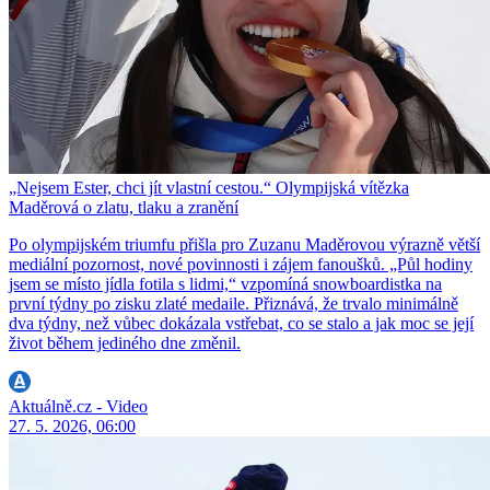
„Nejsem Ester, chci jít vlastní cestou.“ Olympijská vítězka
Maděrová o zlatu, tlaku a zranění
Po olympijském triumfu přišla pro Zuzanu Maděrovou výrazně větší
mediální pozornost, nové povinnosti i zájem fanoušků. „Půl hodiny
jsem se místo jídla fotila s lidmi,“ vzpomíná snowboardistka na
první týdny po zisku zlaté medaile. Přiznává, že trvalo minimálně
dva týdny, než vůbec dokázala vstřebat, co se stalo a jak moc se její
život během jediného dne změnil.
Aktuálně.cz - Video
27. 5. 2026, 06:00