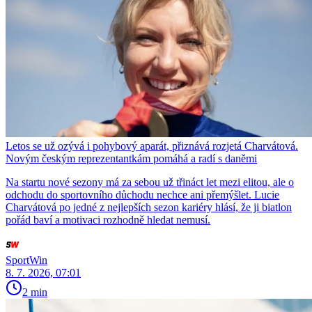
Letos se už ozývá i pohybový aparát, přiznává rozjetá Charvátová.
Novým českým reprezentantkám pomáhá a radí s daněmi
Na startu nové sezony má za sebou už třináct let mezi elitou, ale o
odchodu do sportovního důchodu nechce ani přemýšlet. Lucie
Charvátová po jedné z nejlepších sezon kariéry hlásí, že ji biatlon
pořád baví a motivaci rozhodně hledat nemusí.
SportWin
8. 7. 2026, 07:01
2 min