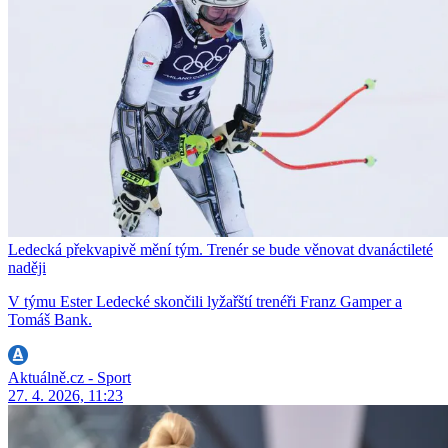
Ledecká překvapivě mění tým. Trenér se bude věnovat dvanáctileté
naději
V týmu Ester Ledecké skončili lyžařští trenéři Franz Gamper a
Tomáš Bank.
Aktuálně.cz - Sport
27. 4. 2026, 11:23