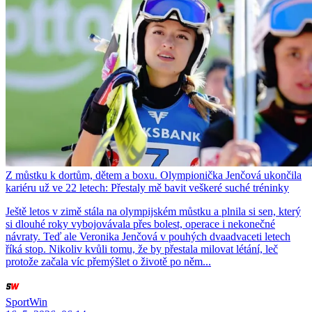
Z můstku k dortům, dětem a boxu. Olympionička Jenčová ukončila
kariéru už ve 22 letech: Přestaly mě bavit veškeré suché tréninky
Ještě letos v zimě stála na olympijském můstku a plnila si sen, který
si dlouhé roky vybojovávala přes bolest, operace i nekonečné
návraty. Teď ale Veronika Jenčová v pouhých dvaadvaceti letech
říká stop. Nikoliv kvůli tomu, že by přestala milovat létání, leč
protože začala víc přemýšlet o životě po něm...
SportWin