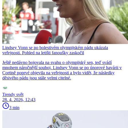
Lindsey Vonn se po bolestivém olympijském pádu ukázala
veřejnosti. Pohled na letišti fanoušky zaskočil
Ještě nedávno bojovala na svahu o olympijský sen, teď svádí
mnohem náročnější souboj. Lindsey Vonn se po únorové havárii v
Cortině poprvé objevila na veřejnosti a bylo vidět, že následky
děsivého pádu jsou stále velmi citelné.
Trendy svět
28. 4. 2026, 12:43
3 min