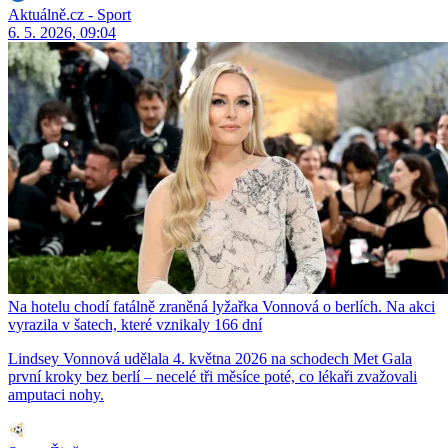
Aktuálně.cz - Sport
6. 5. 2026, 09:04
Na hotelu chodí fatálně zraněná lyžařka Vonnová o berlích. Na akci
vyrazila v šatech, které vznikaly 166 dní
Lindsey Vonnová udělala 4. května 2026 na schodech Met Gala
první kroky bez berlí – necelé tři měsíce poté, co lékaři zvažovali
amputaci nohy.