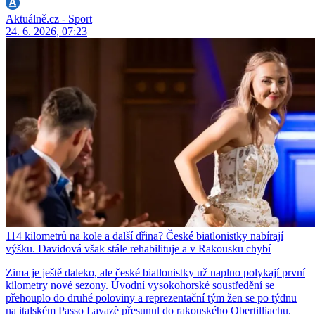
Aktuálně.cz - Sport
24. 6. 2026, 07:23
114 kilometrů na kole a další dřina? České biatlonistky nabírají
výšku. Davidová však stále rehabilituje a v Rakousku chybí
Zima je ještě daleko, ale české biatlonistky už naplno polykají první
kilometry nové sezony. Úvodní vysokohorské soustředění se
přehouplo do druhé poloviny a reprezentační tým žen se po týdnu
na italském Passo Lavazè přesunul do rakouského Obertilliachu.