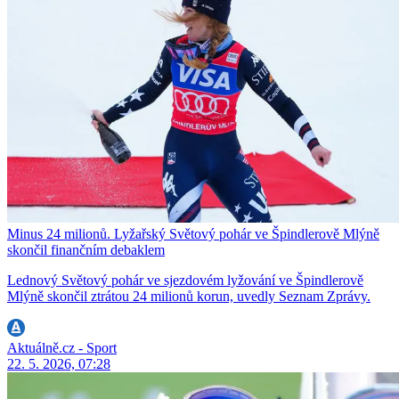
Minus 24 milionů. Lyžařský Světový pohár ve Špindlerově Mlýně
skončil finančním debaklem
Lednový Světový pohár ve sjezdovém lyžování ve Špindlerově
Mlýně skončil ztrátou 24 milionů korun, uvedly Seznam Zprávy.
Aktuálně.cz - Sport
22. 5. 2026, 07:28