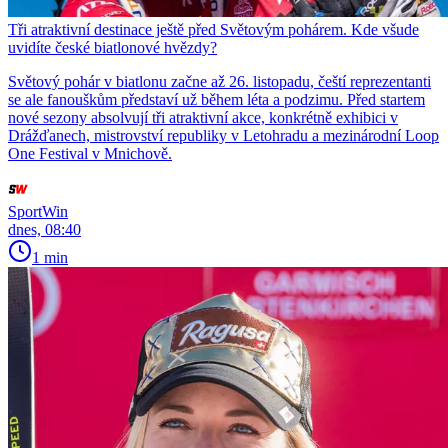
Tři atraktivní destinace ještě před Světovým pohárem. Kde všude
uvidíte české biatlonové hvězdy?
Světový pohár v biatlonu začne až 26. listopadu, čeští reprezentanti
se ale fanouškům představí už během léta a podzimu. Před startem
nové sezony absolvují tři atraktivní akce, konkrétně exhibici v
Drážďanech, mistrovství republiky v Letohradu a mezinárodní Loop
One Festival v Mnichově.
SportWin
dnes, 08:40
1 min