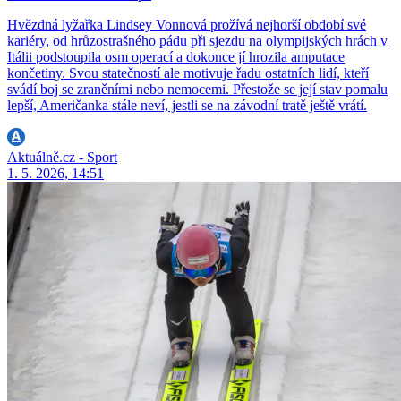
Hvězdná lyžařka Lindsey Vonnová prožívá nejhorší období své
kariéry, od hrůzostrašného pádu při sjezdu na olympijských hrách v
Itálii podstoupila osm operací a dokonce jí hrozila amputace
končetiny. Svou statečností ale motivuje řadu ostatních lidí, kteří
svádí boj se zraněními nebo nemocemi. Přestože se její stav pomalu
lepší, Američanka stále neví, jestli se na závodní tratě ještě vrátí.
Aktuálně.cz - Sport
1. 5. 2026, 14:51