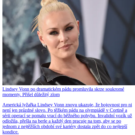
Lindsey Vonn po dramatickém pádu promluvila skrze soukromé
momenty. Přišel důležitý zlom
Americká lyžařka Lindsey Vonn znovu ukazuje, že bojovnost pro ni
není jen prázdné slovo. Po těžkém pádu na olympiádě v Cortině a
sérii operací se pomalu vrací do běžného pohybu. Invalidní vozík už
odložila, přešla na berle a každý den pracuje na tom, aby se po
jednom z nejtěžších období své kariéry dostala zpět do co nejlepší
kondice.