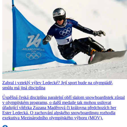
Zabral i vzteklý výlev Ledecké? Její sport bude na olympiádě,
smůlu má jiná disciplína
Úspěšná česká disciplína paralelní obří slalom snowboardistek zůstal
v olympijském programu, o další medaile tak mohou usilovat
úřadující vítězka Zuzana Maděrová či královna předchozích her
Ester Ledecká. O zachování alpského snowboardingu rozhodla
exekutiva Mezinárodního olympijského výboru (MOV).