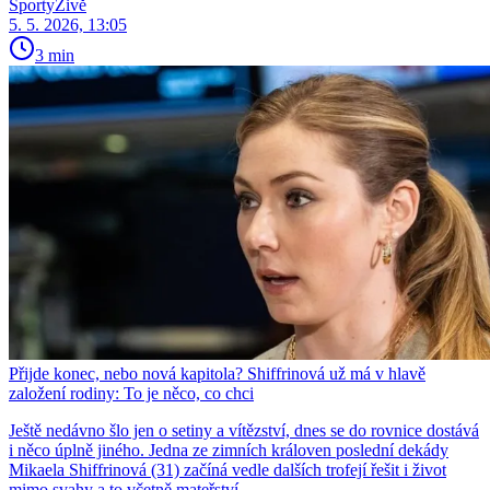
SportyŽivě
5. 5. 2026, 13:05
3 min
Přijde konec, nebo nová kapitola? Shiffrinová už má v hlavě
založení rodiny: To je něco, co chci
Ještě nedávno šlo jen o setiny a vítězství, dnes se do rovnice dostává
i něco úplně jiného. Jedna ze zimních královen poslední dekády
Mikaela Shiffrinová (31) začíná vedle dalších trofejí řešit i život
mimo svahy a to včetně mateřství.