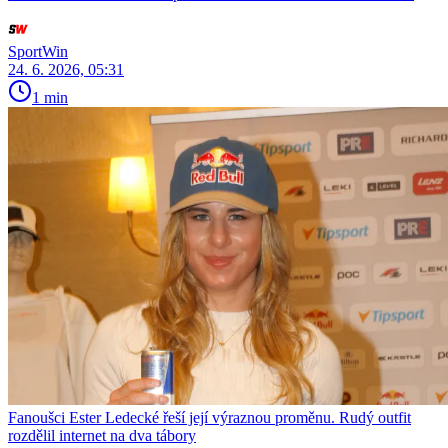
SportWin
24. 6. 2026, 05:31
1 min
Fanoušci Ester Ledecké řeší její výraznou proměnu. Rudý outfit
rozdělil internet na dva tábory