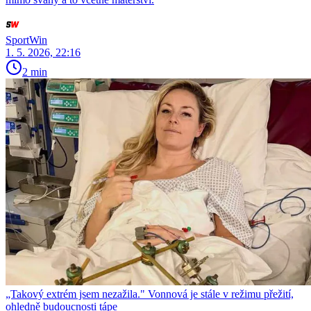
SportWin
1. 5. 2026, 22:16
2 min
„Takový extrém jsem nezažila." Vonnová je stále v režimu přežití,
ohledně budoucnosti tápe