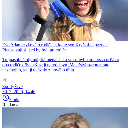
Eva Adamczyková o rodičích, které syn Kryštof nepoznal:
Představuji si, jací by byli prarodiče
Trojnásobná olympijská medailistka ve snowboardcrossu přišla o
oba rodiče dřív, než se jí narodil syn. Mateřství starou ztrátu
nezahojilo, jen ji ukázalo z nového úhlu.
SportyŽivě
30. 7. 2026, 14:46
3 min
Reklama