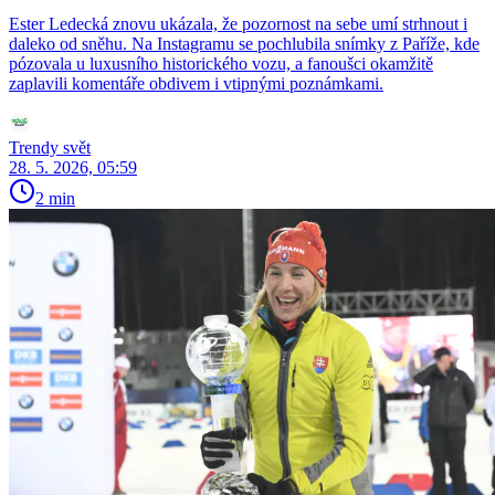
Ester Ledecká znovu ukázala, že pozornost na sebe umí strhnout i
daleko od sněhu. Na Instagramu se pochlubila snímky z Paříže, kde
pózovala u luxusního historického vozu, a fanoušci okamžitě
zaplavili komentáře obdivem i vtipnými poznámkami.
Trendy svět
28. 5. 2026, 05:59
2 min