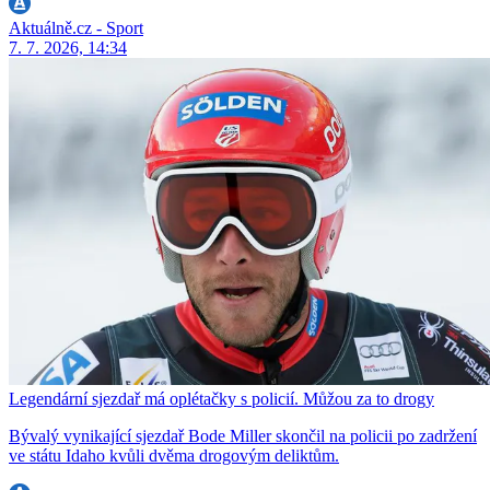
Aktuálně.cz - Sport
7. 7. 2026, 14:34
Legendární sjezdař má oplétačky s policií. Můžou za to drogy
Bývalý vynikající sjezdař Bode Miller skončil na policii po zadržení
ve státu Idaho kvůli dvěma drogovým deliktům.