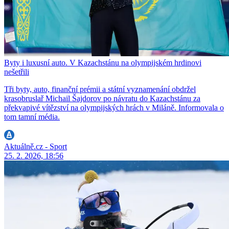
Byty i luxusní auto. V Kazachstánu na olympijském hrdinovi
nešetřili
Tři byty, auto, finanční prémii a státní vyznamenání obdržel
krasobruslař Michail Šajdorov po návratu do Kazachstánu za
překvapivé vítězství na olympijských hrách v Miláně. Informovala o
tom tamní média.
Aktuálně.cz - Sport
25. 2. 2026, 18:56