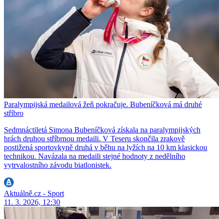
Paralympijská medailová žeň pokračuje. Bubeníčková má druhé
stříbro
Sedmnáctiletá Simona Bubeníčková získala na paralympijských
hrách druhou stříbrnou medaili. V Teseru skončila zrakově
postižená sportovkyně druhá v běhu na lyžích na 10 km klasickou
technikou. Navázala na medaili stejné hodnoty z nedělního
vytrvalostního závodu biatlonistek.
Aktuálně.cz - Sport
11. 3. 2026, 12:30