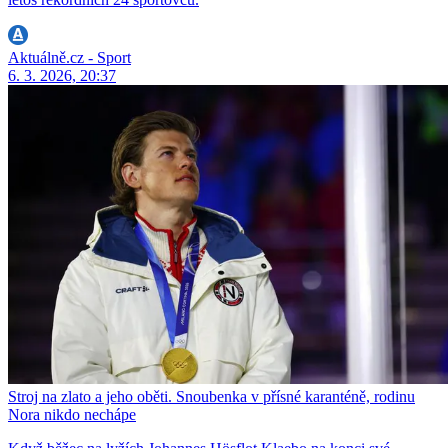
Aktuálně.cz - Sport
6. 3. 2026, 20:37
Stroj na zlato a jeho oběti. Snoubenka v přísné karanténě, rodinu
Nora nikdo nechápe