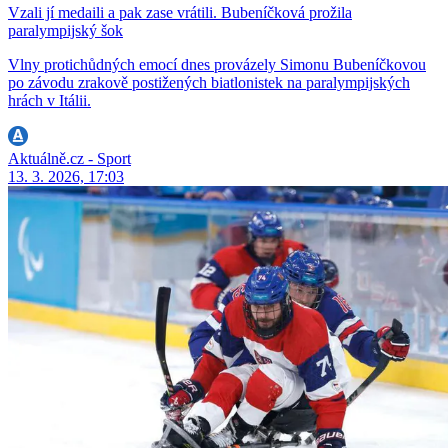
Vzali jí medaili a pak zase vrátili. Bubeníčková prožila
paralympijský šok
Vlny protichůdných emocí dnes provázely Simonu Bubeníčkovou
po závodu zrakově postižených biatlonistek na paralympijských
hrách v Itálii.
Aktuálně.cz - Sport
13. 3. 2026, 17:03