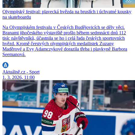
Olympijský festival: plavecká hvězda na bruslích i úchvatné kousky
na skateboardu
Na Olympijském festivalu v Českých Budějovicích se děly věci.
Branami jihočeského výstaviště prošlo během sedmnácti dnů 112
tisíc návštěvníků, účastnila se ho i celá řada českých sportovních
hvězd. Kromě čerstvých olympijských medailistek Zuzany
Maděrové a Evy Adamczykové dorazila třeba i plavkyně Barbora
Seemanová.
Aktuálně.cz - Sport
1. 3. 2026, 11:00