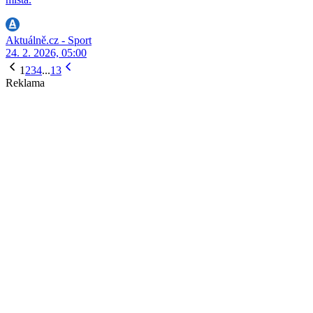
Aktuálně.cz - Sport
24. 2. 2026, 05:00
1
2
3
4
...
13
Reklama