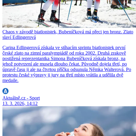
Chaos v závodě biatlonistek, Bubeníčková má přeci jen bronz. Zlato
slaví Edlingerová
Carina Edlingerová získala ve stíhacím sprintu biatlonistek první
české zlato na zimní paralympiádě od roku 2002. Druhá zrakově
postižená reprezentantka Simona Bubeníčková získala bronz, na
jehož potvrzení ale musela dlouho čekat. Původně dojela třetí, po
úpravě času ji ale na čtvrtou příčku odsunula Němka Walterová. Po
protestu české výpravy ji jury na třetí místo vrátila a udělila dvě
medaile.
Aktuálně.cz - Sport
13. 3. 2026, 14:12