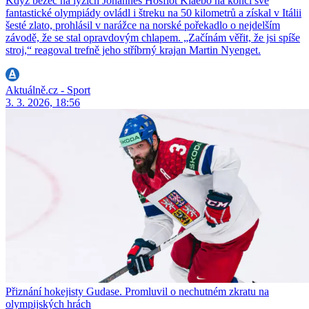
Když běžec na lyžích Johannes Hösflot Klaebo na konci své
fantastické olympiády ovládl i štreku na 50 kilometrů a získal v Itálii
šesté zlato, prohlásil v narážce na norské pořekadlo o nejdelším
závodě, že se stal opravdovým chlapem. „Začínám věřit, že jsi spíše
stroj,“ reagoval trefně jeho stříbrný krajan Martin Nyenget.
Aktuálně.cz - Sport
3. 3. 2026, 18:56
Přiznání hokejisty Gudase. Promluvil o nechutném zkratu na
olympijských hrách