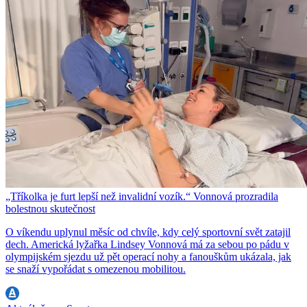
„Tříkolka je furt lepší než invalidní vozík.“ Vonnová prozradila
bolestnou skutečnost
O víkendu uplynul měsíc od chvíle, kdy celý sportovní svět zatajil
dech. Americká lyžařka Lindsey Vonnová má za sebou po pádu v
olympijském sjezdu už pět operací nohy a fanouškům ukázala, jak
se snaží vypořádat s omezenou mobilitou.