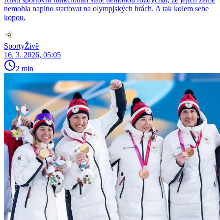
nemohla naplno startovat na olympjských hrách. A tak kolem sebe
kopou.
SportyŽivě
16. 3. 2026, 05:05
2 min