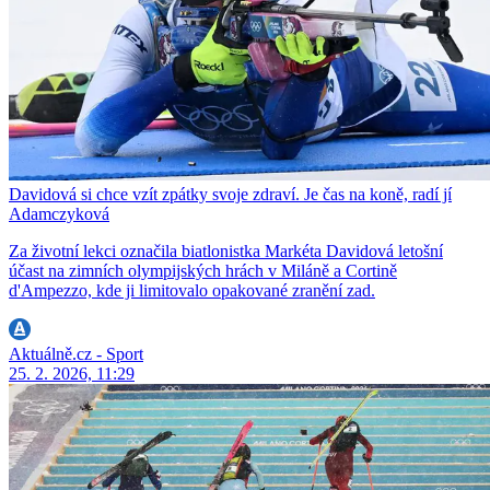
Davidová si chce vzít zpátky svoje zdraví. Je čas na koně, radí jí
Adamczyková
Za životní lekci označila biatlonistka Markéta Davidová letošní
účast na zimních olympijských hrách v Miláně a Cortině
d'Ampezzo, kde ji limitovalo opakované zranění zad.
Aktuálně.cz - Sport
25. 2. 2026, 11:29