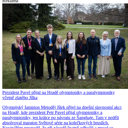
Reklama
Prezident Pavel přijal na Hradě olympioniky a paralympioniky
včetně zlatého Jílka
Olympijský šampion Metoděj Jílek přijel na dnešní slavnostní akci
na Hradě, kde prezident Petr Pavel přijal olympioniky a
paralympioniky, jen krátce po návratu ze Šanghaje. Tam v neděli
absolvoval maraton Světové série na kolečkových bruslích.
Novinářům prozradil, že při závodě špatně odbočil a musel se