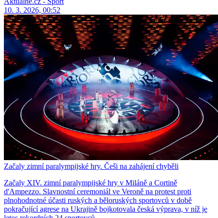
Aktuálně.cz - Sport
10. 3. 2026, 00:52
Začaly zimní paralympijské hry. Češi na zahájení chyběli
Začaly XIV. zimní paralympijské hry v Miláně a Cortině
d'Ampezzo. Slavnostní ceremoniál ve Veroně na protest proti
plnohodnotné účasti ruských a běloruských sportovců v době
pokračující agrese na Ukrajině bojkotovala česká výprava, v níž je
letos rekordních 24 sportovců.