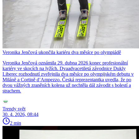
Veronika Jenčová ukončila kariéru dva měsíce po olympiádě
Veronika Jenčová oznámila 29. dubna 2026 konec profesionální
kariéry ve skocích na lyžích. Dvaadvacetiletá závodnice Dukly
Liberec rozhodnutí zveřejnila dva měsíce po olympijském debutu v
Miláně a Cortině d’Ampezzo. Česká reprezentantka uvedla, že po
dvou vážných zraněních kolena už nechtěla dál závodit s bolestí a
strachem.
Trendy svět
30. 4. 2026, 08:44
2 min