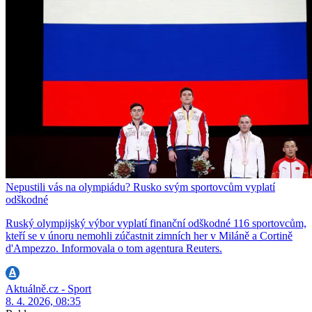
Nepustili vás na olympiádu? Rusko svým sportovcům vyplatí
odškodné
Ruský olympijský výbor vyplatí finanční odškodné 116 sportovcům,
kteří se v únoru nemohli zúčastnit zimních her v Miláně a Cortině
d'Ampezzo. Informovala o tom agentura Reuters.
Aktuálně.cz - Sport
8. 4. 2026, 08:35