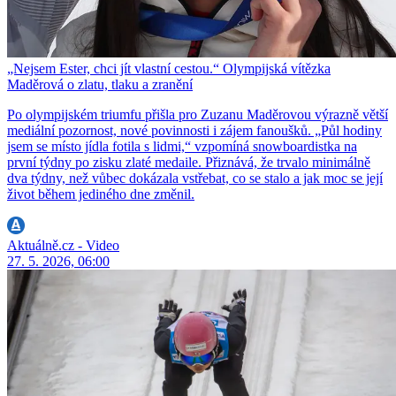
„Nejsem Ester, chci jít vlastní cestou.“ Olympijská vítězka
Maděrová o zlatu, tlaku a zranění
Po olympijském triumfu přišla pro Zuzanu Maděrovou výrazně větší
mediální pozornost, nové povinnosti i zájem fanoušků. „Půl hodiny
jsem se místo jídla fotila s lidmi,“ vzpomíná snowboardistka na
první týdny po zisku zlaté medaile. Přiznává, že trvalo minimálně
dva týdny, než vůbec dokázala vstřebat, co se stalo a jak moc se její
život během jediného dne změnil.
Aktuálně.cz - Video
27. 5. 2026, 06:00