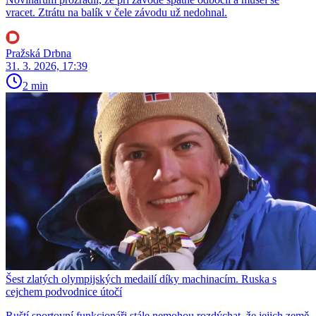
vracet. Ztrátu na balík v čele závodu už nedohnal.
Pražská Drbna
31. 3. 2026, 17:39
2 min
Šest zlatých olympijských medailí díky machinacím. Ruska s
cejchem podvodnice útočí
Ruští sportovní funkcionáři stále nemohou rozdýchat, že jejich země