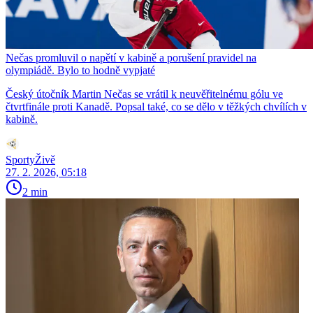
Nečas promluvil o napětí v kabině a porušení pravidel na
olympiádě. Bylo to hodně vypjaté
Český útočník Martin Nečas se vrátil k neuvěřitelnému gólu ve
čtvrtfinále proti Kanadě. Popsal také, co se dělo v těžkých chvílích v
kabině.
SportyŽivě
27. 2. 2026, 05:18
2 min