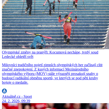
Olympijské změny na pranýři: Kocumová nechápe, tvrdý soud
Ledecké obletěl svět
Milovníci tradičního pojetí zimních olympijských her začínají cítit
značné znepokojení. Z kusých informací Mezinárodního
olympijského výboru (MOV) stále výrazněji prosakují snahy o
budoucí radikální obměnu sportů, ve kterých se pod pěti kruhy
bojuje o medaile.
Aktuálně.cz - Sport
24. 2. 2026, 09:39