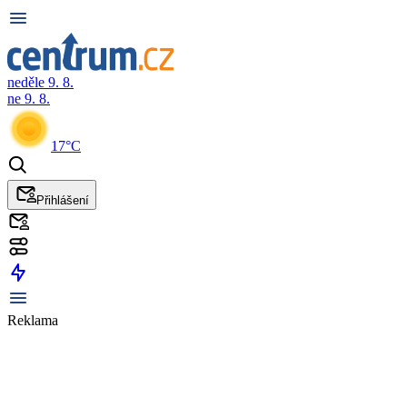
neděle 9. 8.
ne 9. 8.
17°C
Přihlášení
Reklama