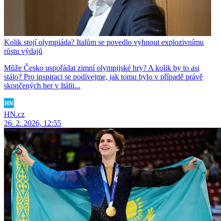
Kolik stojí olympiáda? Italům se povedlo vyhnout explozivnímu
růstu výdajů
Může Česko uspořádat zimní olympijské hry? A kolik by to asi
stálo? Pro inspiraci se podívejme, jak tomu bylo v případě právě
skončených her v Itálii...
HN.cz
26. 2. 2026, 12:55