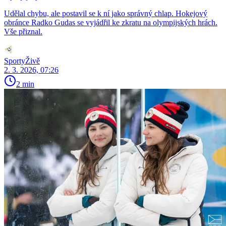
Udělal chybu, ale postavil se k ní jako správný chlap. Hokejový
obránce Radko Gudas se vyjádřil ke zkratu na olympijských hrách.
Vše přiznal.
SportyŽivě
2. 3. 2026, 07:26
2 min