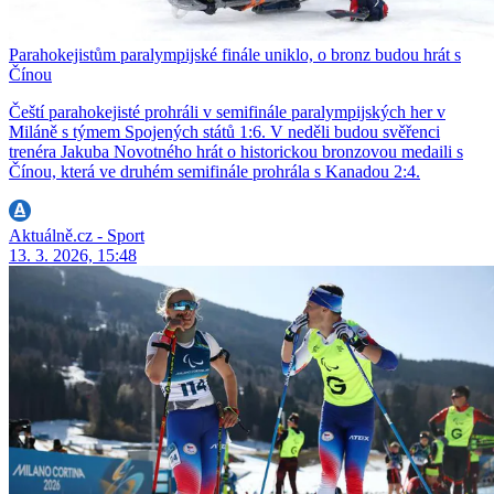
Parahokejistům paralympijské finále uniklo, o bronz budou hrát s
Čínou
Čeští parahokejisté prohráli v semifinále paralympijských her v
Miláně s týmem Spojených států 1:6. V neděli budou svěřenci
trenéra Jakuba Novotného hrát o historickou bronzovou medaili s
Čínou, která ve druhém semifinále prohrála s Kanadou 2:4.
Aktuálně.cz - Sport
13. 3. 2026, 15:48