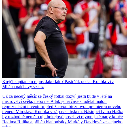
Krejčí kapitánem repre: Jako fakt? Pastrňák poslal Koubkovi z
Milána naléhavý vzkaz
Už za necelý měsíc se český fotbal dozví, jestli bude v létě na
mistrovství světa, nebo ne. A tak je na čase si udělat malou
reprezentační inventuru před žhavou březnovou premiérou nového
trenéra Miroslava Koubka v zápase s Irskem. Nástupci Ivana Haška
by rozhodně nemělo ujít hokejové poselství olympijské party kouče
Radima Rulíka a příběh biatlonistky Markéty Davidové ze stejného
místa.