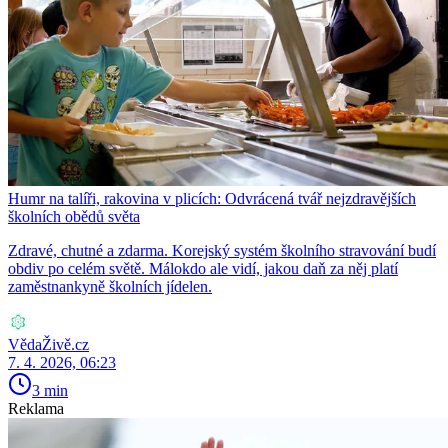
Humr na talíři, rakovina v plicích: Odvrácená tvář nejzdravějších
školních obědů světa
Zdravé, chutné a zdarma. Korejský systém školního stravování budí
obdiv po celém světě. Málokdo ale vidí, jakou daň za něj platí
zaměstnankyně školních jídelen.
VědaŽivě.cz
7. 4. 2026, 06:23
3 min
Reklama