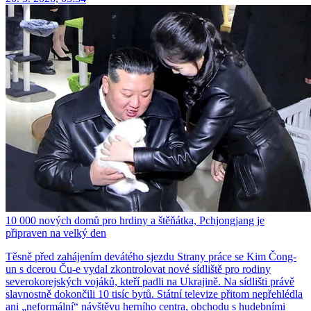
10 000 nových domů pro hrdiny a štěňátka, Pchjongjang je
připraven na velký den
Těsně před zahájením devátého sjezdu Strany práce se Kim Čong-
un s dcerou Ču-e vydal zkontrolovat nové sídliště pro rodiny
severokorejských vojáků, kteří padli na Ukrajině. Na sídlišti právě
slavnostně dokončili 10 tisíc bytů. Státní televize přitom nepřehlédla
ani „neformální“ návštěvu herního centra, obchodu s hudebními