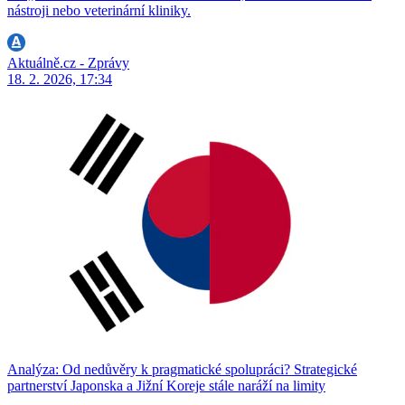
nástroji nebo veterinární kliniky.
Aktuálně.cz - Zprávy
18. 2. 2026, 17:34
Analýza: Od nedůvěry k pragmatické spolupráci? Strategické
partnerství Japonska a Jižní Koreje stále naráží na limity