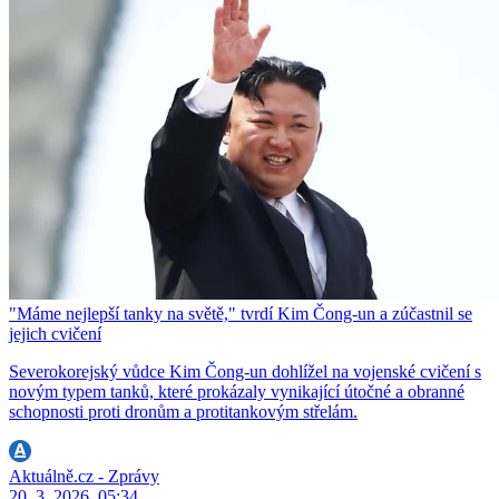
"Máme nejlepší tanky na světě," tvrdí Kim Čong-un a zúčastnil se
jejich cvičení
Severokorejský vůdce Kim Čong-un dohlížel na vojenské cvičení s
novým typem tanků, které prokázaly vynikající útočné a obranné
schopnosti proti dronům a protitankovým střelám.
Aktuálně.cz - Zprávy
20. 3. 2026, 05:34