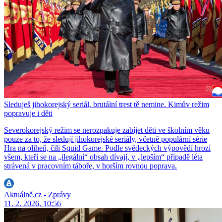
Sleduješ jihokorejský seriál, brutální trest tě nemine. Kimův režim
popravuje i děti
Severokorejský režim se nerozpakuje zabíjet děti ve školním věku
pouze za to, že sledují jihokorejské seriály, včetně populární série
Hra na oliheň, čili Squid Game. Podle svědeckých výpovědí hrozí
všem, kteří se na „ilegální“ obsah dívají, v „lepším“ případě léta
strávená v pracovním táboře, v horším rovnou poprava.
Aktuálně.cz - Zprávy
11. 2. 2026, 10:56