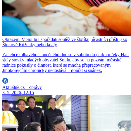
Obrazem: V Soulu uspořádali soutěž ve šlofíku, účastníci přišli jako
Šípkové Růženky nebo koaly
Za lehce mlhavého slunečného dne se v sobotu do parku u řeky Han
sjely stovky mladých obyvatel Soulu, aby se na pozvání městské
radnice pokusily o činnost, které se mnoha přepracovaným
Jihokorejcům chronicky nedostává – dopřát si spánek.
Aktuálně.cz - Zprávy
3. 5. 2026, 12:15