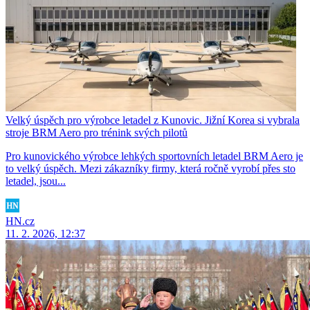
Velký úspěch pro výrobce letadel z Kunovic. Jižní Korea si vybrala
stroje BRM Aero pro trénink svých pilotů
Pro kunovického výrobce lehkých sportovních letadel BRM Aero je
to velký úspěch. Mezi zákazníky firmy, která ročně vyrobí přes sto
letadel, jsou...
HN.cz
11. 2. 2026, 12:37