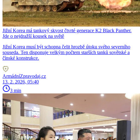
Jižní Korea má tankový skvost čtvrté generace K2 Black Panther.
Jde o nejdražší kousek na světě
Jižní Korea musí být schopna čelit hrozbě útoku svého severního
souseda. Ten disponuje velkým počtem starších tanků sovětské a
čínské konstrukce.
ArmádníZpravodaj.cz
13. 2. 2026, 05:40
3 min