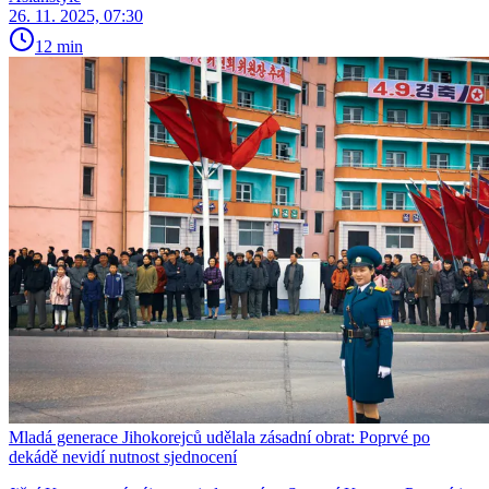
26. 11. 2025, 07:30
12 min
Mladá generace Jihokorejců udělala zásadní obrat: Poprvé po
dekádě nevidí nutnost sjednocení