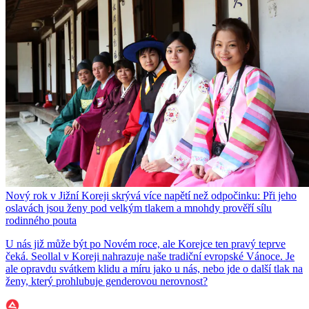
Nový rok v Jižní Koreji skrývá více napětí než odpočinku: Při jeho
oslavách jsou ženy pod velkým tlakem a mnohdy prověří sílu
rodinného pouta
U nás již může být po Novém roce, ale Korejce ten pravý teprve
čeká. Seollal v Koreji nahrazuje naše tradiční evropské Vánoce. Je
ale opravdu svátkem klidu a míru jako u nás, nebo jde o další tlak na
ženy, který prohlubuje genderovou nerovnost?