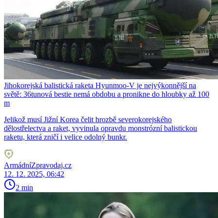
Jihokorejská balistická raketa Hyunmoo-V je nejvýkonnější na
světě: 36tunová bestie nemá obdobu a pronikne do hloubky až 100
m
Jelikož musí Jižní Korea čelit hrozbě severokorejského
dělostřelectva a raket, vyvinula opravdu monstrózní balistickou
raketu, která zničí i velice odolný bunkr.
ArmádníZpravodaj.cz
12. 12. 2025, 06:42
2 min