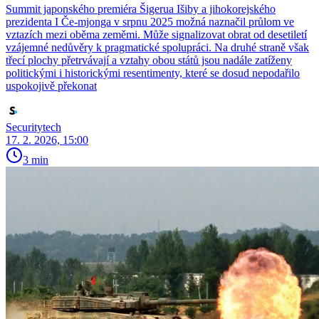
Summit japonského premiéra Šigerua Išiby a jihokorejského
prezidenta I Če-mjonga v srpnu 2025 možná naznačil průlom ve
vztazích mezi oběma zeměmi. Může signalizovat obrat od desetiletí
vzájemné nedůvěry k pragmatické spolupráci. Na druhé straně však
třecí plochy přetrvávají a vztahy obou států jsou nadále zatíženy
politickými i historickými resentimenty, které se dosud nepodařilo
uspokojivě překonat
Securitytech
17. 2. 2026, 15:00
3 min