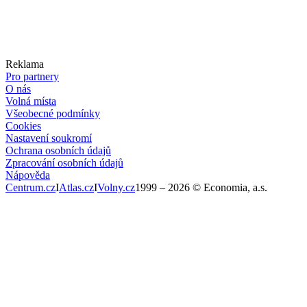
Reklama
Pro partnery
O nás
Volná místa
Všeobecné podmínky
Cookies
Nastavení soukromí
Ochrana osobních údajů
Zpracování osobních údajů
Nápověda
Centrum.cz
I
Atlas.cz
I
Volny.cz
1999 –
2026
© Economia, a.s.