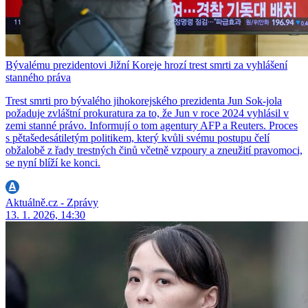
Bývalému prezidentovi Jižní Koreje hrozí trest smrti za vyhlášení
stanného práva
Trest smrti pro bývalého jihokorejského prezidenta Jun Sok-jola
požaduje zvláštní prokuratura za to, že Jun v roce 2024 vyhlásil v
zemi stanné právo. Informují o tom agentury AFP a Reuters. Proces
s pětašedesátiletým politikem, který kvůli svému postupu čelí
obžalobě z řady trestných činů včetně vzpoury a zneužití pravomoci,
se nyní blíží ke konci.
Aktuálně.cz - Zprávy
13. 1. 2026, 14:30