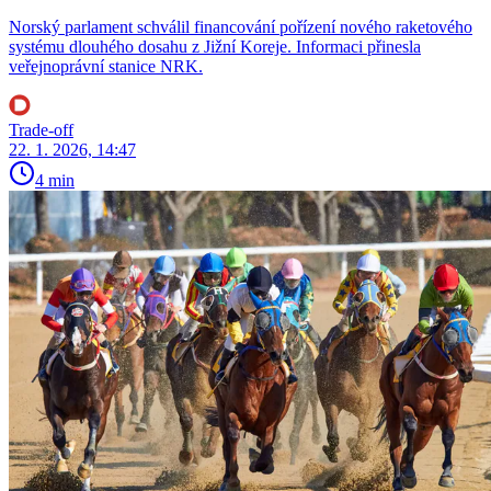
Norský parlament schválil financování pořízení nového raketového
systému dlouhého dosahu z Jižní Koreje. Informaci přinesla
veřejnoprávní stanice NRK.
Trade-off
22. 1. 2026, 14:47
4 min