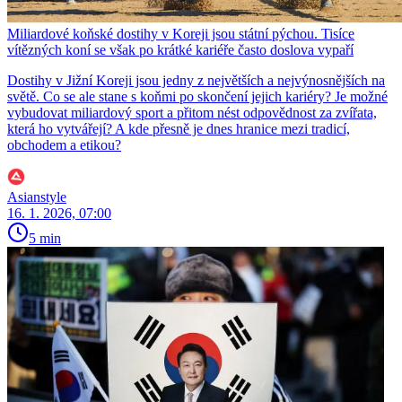
Miliardové koňské dostihy v Koreji jsou státní pýchou. Tisíce
vítězných koní se však po krátké kariéře často doslova vypaří
Dostihy v Jižní Koreji jsou jedny z největších a nejvýnosnějších na
světě. Co se ale stane s koňmi po skončení jejich kariéry? Je možné
vybudovat miliardový sport a přitom nést odpovědnost za zvířata,
která ho vytvářejí? A kde přesně je dnes hranice mezi tradicí,
obchodem a etikou?
Asianstyle
16. 1. 2026, 07:00
5 min