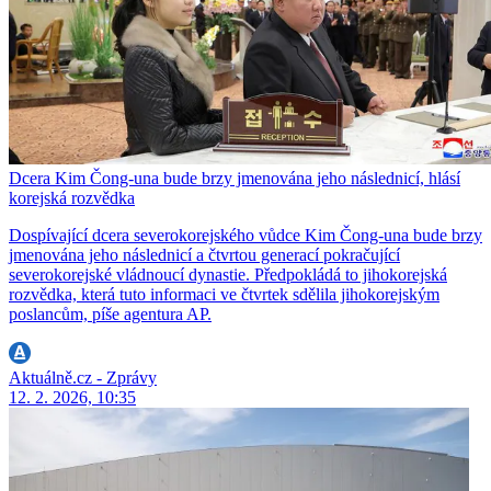
Dcera Kim Čong-una bude brzy jmenována jeho následnicí, hlásí
korejská rozvědka
Dospívající dcera severokorejského vůdce Kim Čong-una bude brzy
jmenována jeho následnicí a čtvrtou generací pokračující
severokorejské vládnoucí dynastie. Předpokládá to jihokorejská
rozvědka, která tuto informaci ve čtvrtek sdělila jihokorejským
poslancům, píše agentura AP.
Aktuálně.cz - Zprávy
12. 2. 2026, 10:35