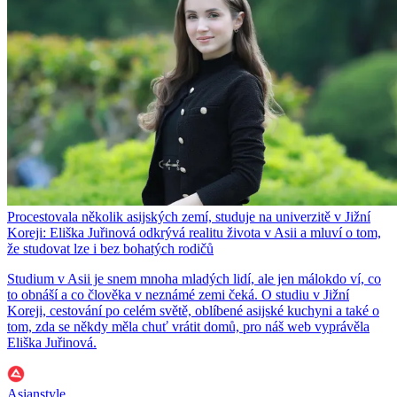
Procestovala několik asijských zemí, studuje na univerzitě v Jižní
Koreji: Eliška Juřinová odkrývá realitu života v Asii a mluví o tom,
že studovat lze i bez bohatých rodičů
Studium v ​​Asii je snem mnoha mladých lidí, ale jen málokdo ví, co
to obnáší a co člověka v neznámé zemi čeká. O studiu v Jižní
Koreji, cestování po celém světě, oblíbené asijské kuchyni a také o
tom, zda se někdy měla chuť vrátit domů, pro náš web vyprávěla
Eliška Juřinová.
Asianstyle