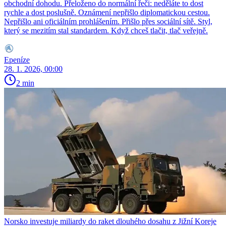
obchodní dohodu. Přeloženo do normální řeči: neděláte to dost
rychle a dost poslušně. Oznámení nepřišlo diplomatickou cestou.
Nepřišlo ani oficiálním prohlášením. Přišlo přes sociální sítě. Styl,
který se mezitím stal standardem. Když chceš tlačit, tlač veřejně.
Epeníze
28. 1. 2026, 00:00
2 min
Norsko investuje miliardy do raket dlouhého dosahu z Jižní Koreje