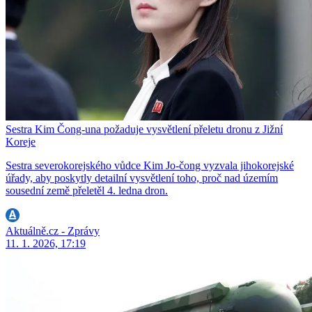
Sestra Kim Čong-una požaduje vysvětlení přeletu dronu z Jižní
Koreje
Sestra severokorejského vůdce Kim Jo-čong vyzvala jihokorejské
úřady, aby poskytly detailní vysvětlení toho, proč nad územím
sousední země přeletěl 4. ledna dron.
Aktuálně.cz - Zprávy
11. 1. 2026, 17:19