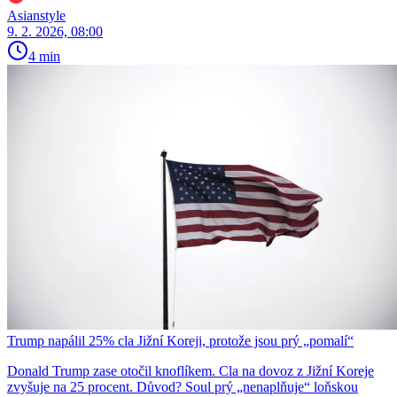
Asianstyle
9. 2. 2026, 08:00
4 min
Trump napálil 25% cla Jižní Koreji, protože jsou prý „pomalí“
Donald Trump zase otočil knoflíkem. Cla na dovoz z Jižní Koreje
zvyšuje na 25 procent. Důvod? Soul prý „nenaplňuje“ loňskou