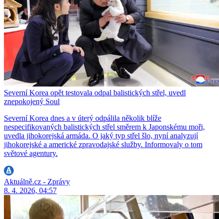
Severní Korea opět testovala odpal balistických střel, uvedl
znepokojený Soul
Severní Korea dnes a v úterý odpálila několik blíže
nespecifikovaných balistických střel směrem k Japonskému moři,
uvedla jihokorejská armáda. O jaký typ střel šlo, nyní analyzují
jihokorejské a americké zpravodajské služby. Informovaly o tom
světové agentury.
Aktuálně.cz - Zprávy
8. 4. 2026, 04:57