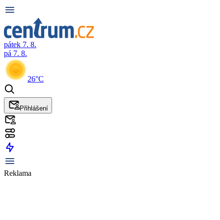
pátek 7. 8.
pá 7. 8.
26°C
Přihlášení
Reklama