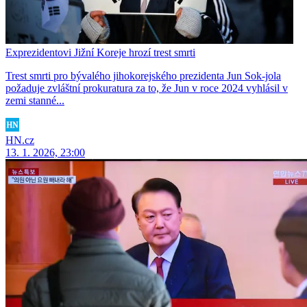
Exprezidentovi Jižní Koreje hrozí trest smrti
Trest smrti pro bývalého jihokorejského prezidenta Jun Sok‑jola
požaduje zvláštní prokuratura za to, že Jun v roce 2024 vyhlásil v
zemi stanné...
HN.cz
13. 1. 2026, 23:00