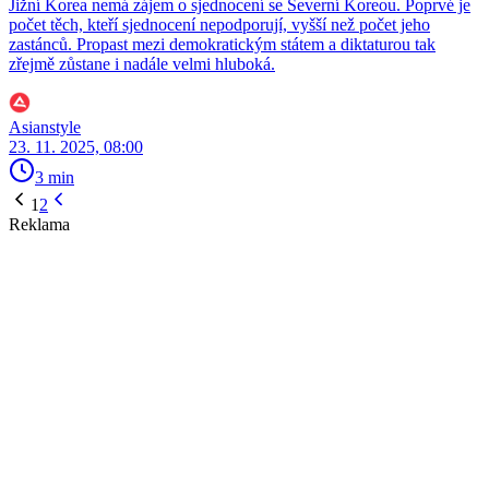
Jižní Korea nemá zájem o sjednocení se Severní Koreou. Poprvé je
počet těch, kteří sjednocení nepodporují, vyšší než počet jeho
zastánců. Propast mezi demokratickým státem a diktaturou tak
zřejmě zůstane i nadále velmi hluboká.
Asianstyle
23. 11. 2025, 08:00
3 min
1
2
Reklama