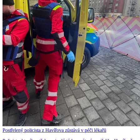
Postřelený policista z Havířova zůstává v péči lékařů