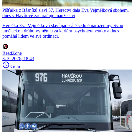
Píšťalka z Básníků slaví 57. Herectví dala Eva Vejmělková sbohem,
dnes v Havířově zachraňuje manželství
Herečka Eva Vejmělková slaví padesáté sedmé narozeniny. Svou
uměleckou dráhu vyměnila za kariéru psychoterapeutky a dnes
pomáhá lidem ve své ordinaci.
ReadZone
3. 3. 2026, 18:43
3 min