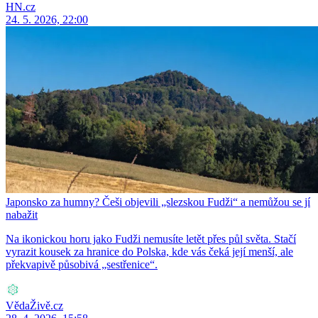
HN.cz
24. 5. 2026, 22:00
Japonsko za humny? Češi objevili „slezskou Fudži“ a nemůžou se jí
nabažit
Na ikonickou horu jako Fudži nemusíte letět přes půl světa. Stačí
vyrazit kousek za hranice do Polska, kde vás čeká její menší, ale
překvapivě působivá „sestřenice“.
VědaŽivě.cz