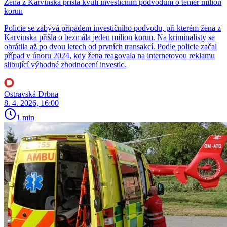
Žena z Karvinska přišla kvůli investičním podvodům o téměř milion
korun
Policie se zabývá případem investičního podvodu, při kterém žena z
Karvinska přišla o bezmála jeden milion korun. Na kriminalisty se
obrátila až po dvou letech od prvních transakcí. Podle policie začal
případ v únoru 2024, kdy žena reagovala na internetovou reklamu
slibující výhodné zhodnocení investic.
Ostravská Drbna
8. 4. 2026, 16:00
1 min