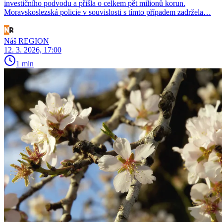
investičního podvodu a přišla o celkem pět milionů korun.
Moravskoslezská policie v souvislosti s tímto případem zadržela…
Náš REGION
12. 3. 2026, 17:00
1 min