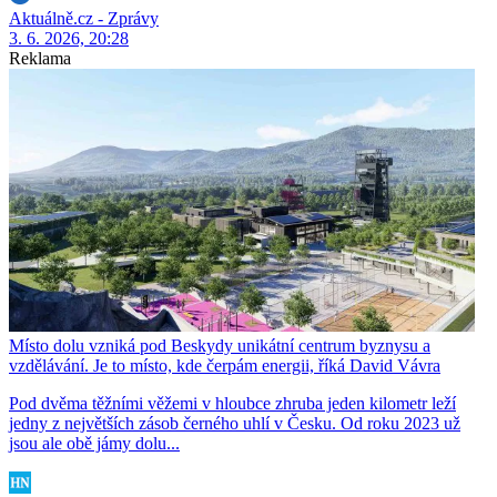
Aktuálně.cz - Zprávy
3. 6. 2026, 20:28
Reklama
Místo dolu vzniká pod Beskydy unikátní centrum byznysu a
vzdělávání. Je to místo, kde čerpám energii, říká David Vávra
Pod dvěma těžními věžemi v hloubce zhruba jeden kilometr leží
jedny z největších zásob černého uhlí v Česku. Od roku 2023 už
jsou ale obě jámy dolu...