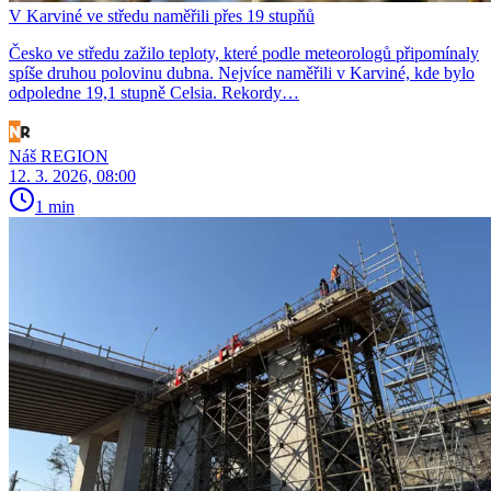
V Karviné ve středu naměřili přes 19 stupňů
Česko ve středu zažilo teploty, které podle meteorologů připomínaly
spíše druhou polovinu dubna. Nejvíce naměřili v Karviné, kde bylo
odpoledne 19,1 stupně Celsia. Rekordy…
Náš REGION
12. 3. 2026, 08:00
1 min