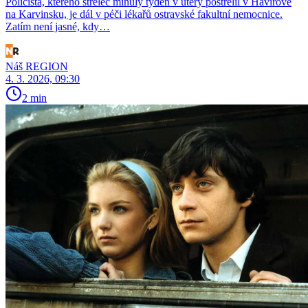
Policista, kterého střelec minulý týden v úterý postřelil v Havířově
na Karvinsku, je dál v péči lékařů ostravské fakultní nemocnice.
Zatím není jasné, kdy…
Náš REGION
4. 3. 2026, 09:30
2 min