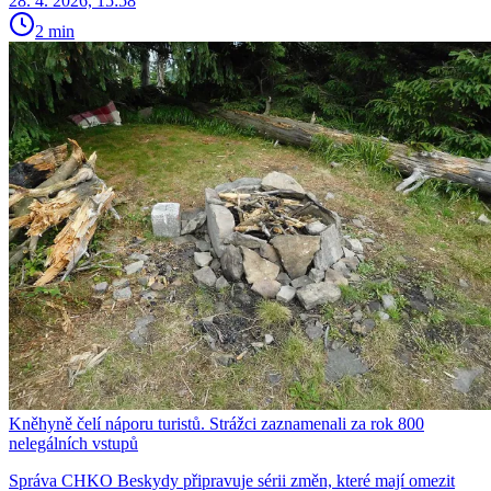
28. 4. 2026, 15:58
2 min
Kněhyně čelí náporu turistů. Strážci zaznamenali za rok 800
nelegálních vstupů
Správa CHKO Beskydy připravuje sérii změn, které mají omezit