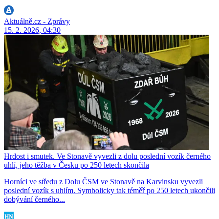
Aktuálně.cz - Zprávy
15. 2. 2026, 04:30
Hrdost i smutek. Ve Stonavě vyvezli z dolu poslední vozík černého
uhlí, jeho těžba v Česku po 250 letech skončila
Horníci ve středu z Dolu ČSM ve Stonavě na Karvinsku vyvezli
poslední vozík s uhlím. Symbolicky tak téměř po 250 letech ukončili
dobývání černého...