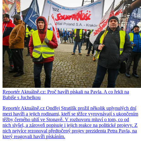
Reportér Aktuálně.cz: Proč havíři pískali na Pavla. A co řekli na
Babiše s Juchelkou
Reportér Aktuálně.cz Ondřej Stratilík prožil několik uplynulých dní
mezi havíři a jejich rodinami, kteří se těžce vyrovnávají s ukončením
těžby černého uhlí ve Stonavě. V rozhovoru mluví o tom, co od
nich slyšel, a zároveň popisuje i jejich reakce na politické projevy. Z
nich nejvíce rezonoval předtočený projev prezidenta Petra Pavla, na
který reagovali havíři pískáním.