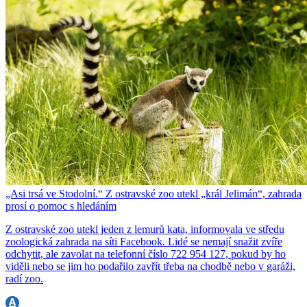
„Asi trsá ve Stodolní.“ Z ostravské zoo utekl „král Jelimán“, zahrada
prosí o pomoc s hledáním
Z ostravské zoo utekl jeden z lemurů kata, informovala ve středu
zoologická zahrada na síti Facebook. Lidé se nemají snažit zvíře
odchytit, ale zavolat na telefonní číslo 722 954 127, pokud by ho
viděli nebo se jim ho podařilo zavřít třeba na chodbě nebo v garáži,
radí zoo.