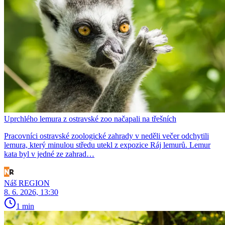
Uprchlého lemura z ostravské zoo načapali na třešních
Pracovníci ostravské zoologické zahrady v neděli večer odchytili
lemura, který minulou středu utekl z expozice Ráj lemurů. Lemur
kata byl v jedné ze zahrad…
Náš REGION
8. 6. 2026, 13:30
1 min