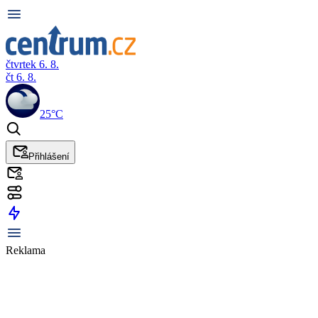
čtvrtek 6. 8.
čt 6. 8.
25°C
Přihlášení
Reklama