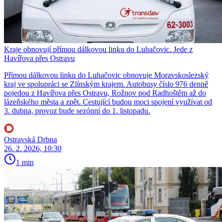
Kraje obnovují přímou dálkovou linku do Luhačovic. Jede z
Havířova přes Ostravu
Přímou dálkovou linku do Luhačovic obnovuje Moravskoslezský
kraj ve spolupráci se Zlínským krajem. Autobusy číslo 976 denně
pojedou z Havířova přes Ostravu, Rožnov pod Radhoštěm až do
lázeňského města a zpět. Cestující budou moci spojení využívat od
3. dubna, provoz bude sezónní do 1. listopadu.
Ostravská Drbna
26. 2. 2026, 10:30
1 min