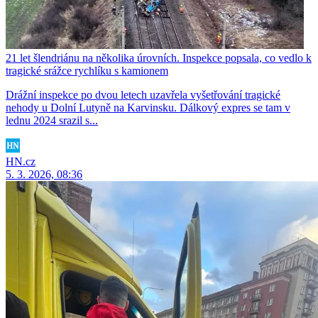
21 let šlendriánu na několika úrovních. Inspekce popsala, co vedlo k
tragické srážce rychlíku s kamionem
Drážní inspekce po dvou letech uzavřela vyšetřování tragické
nehody u Dolní Lutyně na Karvinsku. Dálkový expres se tam v
lednu 2024 srazil s...
HN.cz
5. 3. 2026, 08:36