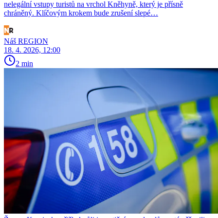
nelegální vstupy turistů na vrchol Kněhyně, který je přísně
chráněný. Klíčovým krokem bude zrušení slepé…
Náš REGION
18. 4. 2026, 12:00
2 min