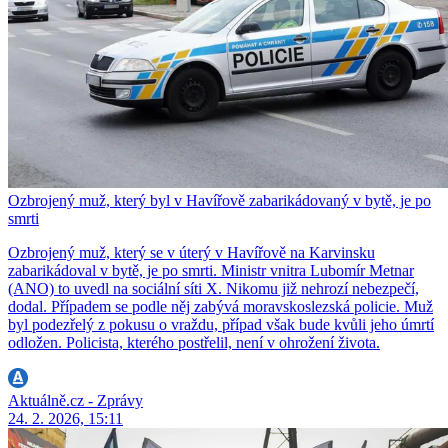
Ozbrojený muž, který byl v Havířově zabarikádovaný v bytě, je po
smrti
Ozbrojený muž, který se v úterý v Havířově na Karvinsku
zabarikádoval v bytě, je po smrti. Ministr vnitra Lubomír Metnar
(ANO) to uvedl na sociální síti X. Nikomu již nehrozí nebezpečí,
dodal. Případem se podle něj zabývá moravskoslezská policie. Muž
byl podezřelý z pokusu o vraždu, případ však bude kvůli jeho úmrtí
odložen. Policista, kterého postřelil, není v ohrožení života.
Aktuálně.cz - Zprávy
24. 2. 2026, 15:11