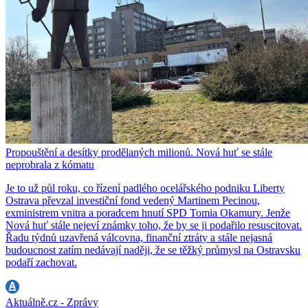
Propouštění a desítky prodělaných milionů. Nová huť se stále
neprobrala z kómatu
Je to už půl roku, co řízení padlého ocelářského podniku Liberty
Ostrava převzal investiční fond vedený Martinem Pecinou,
exministrem vnitra a poradcem hnutí SPD Tomia Okamury. Jenže
Nová huť stále nejeví známky toho, že by se ji podařilo resuscitovat.
Řadu týdnů uzavřená válcovna, finanční ztráty a stále nejasná
budoucnost zatím nedávají naději, že se těžký průmysl na Ostravsku
podaří zachovat.
Aktuálně.cz - Zprávy