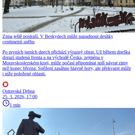
Zima ještě postraší. V Beskydech může napadnout desítky
centimetrů sněhu
Po prvních jarních dnech přichází výrazný obrat. Už během dneška
dorazí studená fronta a na východě Česka, zejména v
Moravskoslezském kraji, může počasí připomínat spíš návrat zimy
než konec března. Sněžení zasáhne hlavně hory, ale překvapit může
i níže položené oblasti.
Ostravská Drbna
25. 3. 2026, 17:00
1 min