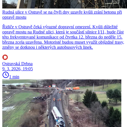
Rudná ulice v Ostravě se na čtyři dny uzavře kvůli zrání betonu při
opravě mostu
Řidiče v Ostravě čeká výrazné dopravní omezení. Kvůli důležité
opravě mostu na Rudné ulici, která je součástí silnice I/11, bude část
této frekventované komunikace od čtvrtka 12. března do neděle 15.
března zcela uzavřena. Motoristé budou muset využít objízdné trasy,
změny se dotknou i některých autobusových linek.
Ostravská Drbna
9. 3. 2026, 19:05
1 min