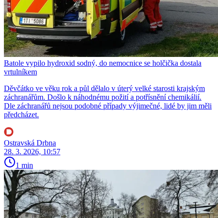
Batole vypilo hydroxid sodný, do nemocnice se holčička dostala
vrtulníkem
Děvčátko ve věku rok a půl dělalo v úterý velké starosti krajským
záchranářům. Došlo k náhodnému požití a potřísnění chemikálií.
Dle záchranářů nejsou podobné případy výjimečné, lidé by jim měli
předcházet.
Ostravská Drbna
28. 3. 2026, 10:57
1 min