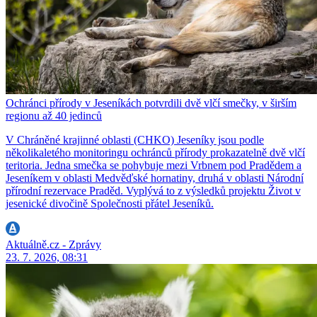
Ochránci přírody v Jeseníkách potvrdili dvě vlčí smečky, v širším
regionu až 40 jedinců
V Chráněné krajinné oblasti (CHKO) Jeseníky jsou podle
několikaletého monitoringu ochránců přírody prokazatelně dvě vlčí
teritoria. Jedna smečka se pohybuje mezi Vrbnem pod Pradědem a
Jeseníkem v oblasti Medvěďské hornatiny, druhá v oblasti Národní
přírodní rezervace Praděd. Vyplývá to z výsledků projektu Život v
jesenické divočině Společnosti přátel Jeseníků.
Aktuálně.cz - Zprávy
23. 7. 2026, 08:31