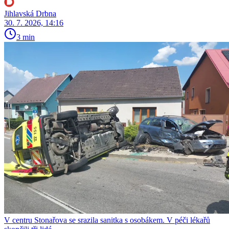
Jihlavská Drbna
30. 7. 2026, 14:16
3 min
V centru Stonařova se srazila sanitka s osobákem. V péči lékařů