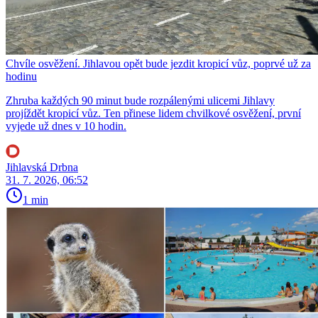
Chvíle osvěžení. Jihlavou opět bude jezdit kropicí vůz, poprvé už za
hodinu
Zhruba každých 90 minut bude rozpálenými ulicemi Jihlavy
projíždět kropicí vůz. Ten přinese lidem chvilkové osvěžení, první
vyjede už dnes v 10 hodin.
Jihlavská Drbna
31. 7. 2026, 06:52
1 min