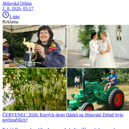
Jihlavská Drbna
2. 8. 2026, 05:17
1 min
Reklama
ČERVENEC 2026: Kterých deset článků na Jihlavské Drbně bylo
nejčtenějších?