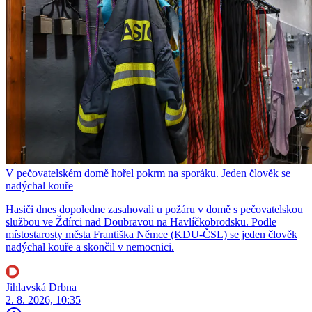
V pečovatelském domě hořel pokrm na sporáku. Jeden člověk se
nadýchal kouře
Hasiči dnes dopoledne zasahovali u požáru v domě s pečovatelskou
službou ve Ždírci nad Doubravou na Havlíčkobrodsku. Podle
místostarosty města Františka Němce (KDU-ČSL) se jeden člověk
nadýchal kouře a skončil v nemocnici.
Jihlavská Drbna
2. 8. 2026, 10:35