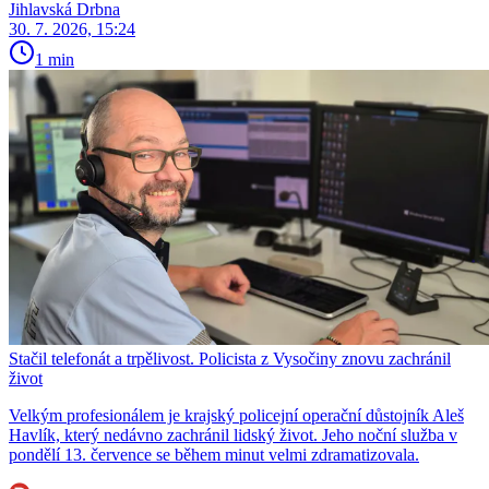
Jihlavská Drbna
30. 7. 2026, 15:24
1 min
Stačil telefonát a trpělivost. Policista z Vysočiny znovu zachránil
život
Velkým profesionálem je krajský policejní operační důstojník Aleš
Havlík, který nedávno zachránil lidský život. Jeho noční služba v
pondělí 13. července se během minut velmi zdramatizovala.