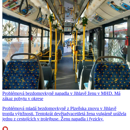
Problémová bezdomovkyně napadla v Jihlavě ženu v MHD. Má
zákaz pobytu v okrese
Problémová mladá bezdomovkyně z Plzeňska znovu v Jihlavě
tropila výtržnosti. Tentokrát devětadvacetiletá žena vulgárně urážela
jednu z cestujících v trolejbuse. Ženu napadla i fyzicky.