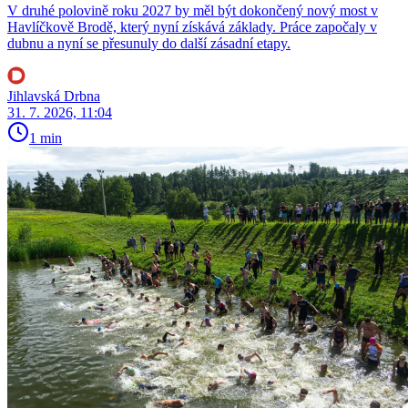
V druhé polovině roku 2027 by měl být dokončený nový most v
Havlíčkově Brodě, který nyní získává základy. Práce započaly v
dubnu a nyní se přesunuly do další zásadní etapy.
Jihlavská Drbna
31. 7. 2026, 11:04
1 min