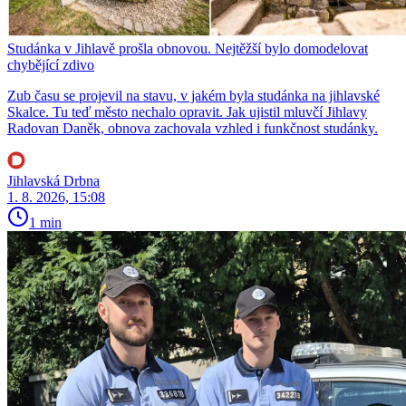
Studánka v Jihlavě prošla obnovou. Nejtěžší bylo domodelovat
chybějící zdivo
Zub času se projevil na stavu, v jakém byla studánka na jihlavské
Skalce. Tu teď město nechalo opravit. Jak ujistil mluvčí Jihlavy
Radovan Daněk, obnova zachovala vzhled i funkčnost studánky.
Jihlavská Drbna
1. 8. 2026, 15:08
1 min