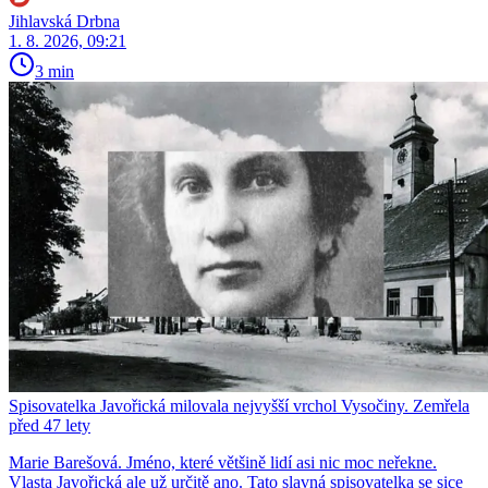
Jihlavská Drbna
1. 8. 2026, 09:21
3 min
Spisovatelka Javořická milovala nejvyšší vrchol Vysočiny. Zemřela
před 47 lety
Marie Barešová. Jméno, které většině lidí asi nic moc neřekne.
Vlasta Javořická ale už určitě ano. Tato slavná spisovatelka se sice