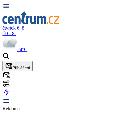
čtvrtek 6. 8.
čt 6. 8.
24°C
Přihlášení
Reklama