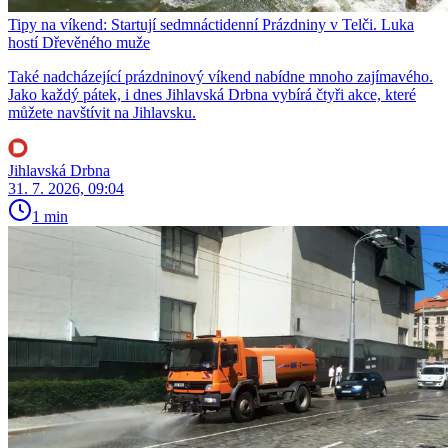
Tipy na víkend: Startují sedmnáctidenní Prázdniny v Telči. Luka
hostí Dřevěného muže
Také nadcházející prázdninový víkend nabídne mnoho zajímavého.
Jako každý pátek, i dnes Jihlavská Drbna vybírá čtyři akce, které
můžete navštívit na Jihlavsku.
Jihlavská Drbna
31. 7. 2026, 09:04
1 min