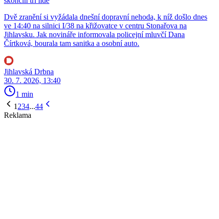
skončili tři lidé
Dvě zranění si vyžádala dnešní dopravní nehoda, k níž došlo dnes
ve 14:40 na silnici I/38 na křižovatce v centru Stonařova na
Jihlavsku. Jak novináře informovala policejní mluvčí Dana
Čírtková, bourala tam sanitka a osobní auto.
Jihlavská Drbna
30. 7. 2026, 13:40
1 min
1
2
3
4
...
44
Reklama