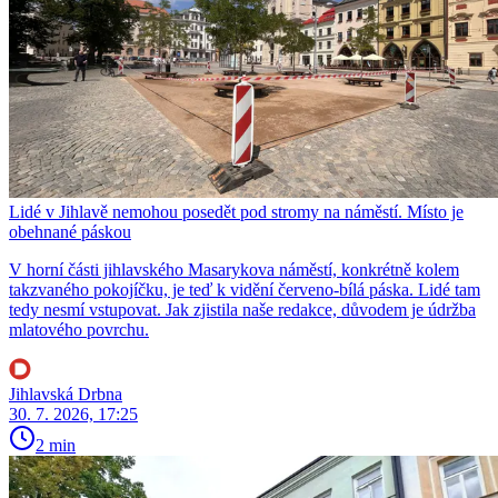
Lidé v Jihlavě nemohou posedět pod stromy na náměstí. Místo je
obehnané páskou
V horní části jihlavského Masarykova náměstí, konkrétně kolem
takzvaného pokojíčku, je teď k vidění červeno-bílá páska. Lidé tam
tedy nesmí vstupovat. Jak zjistila naše redakce, důvodem je údržba
mlatového povrchu.
Jihlavská Drbna
30. 7. 2026, 17:25
2 min