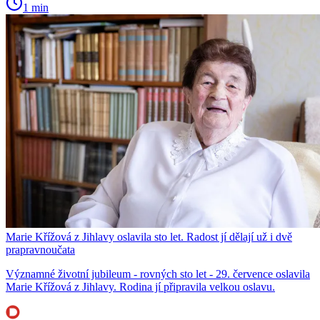
1 min
Marie Křížová z Jihlavy oslavila sto let. Radost jí dělají už i dvě
prapravnoučata
Významné životní jubileum - rovných sto let - 29. července oslavila
Marie Křížová z Jihlavy. Rodina jí připravila velkou oslavu.