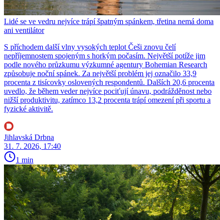
Lidé se ve vedru nejvíce trápí špatným spánkem, třetina nemá doma
ani ventilátor
S příchodem další vlny vysokých teplot Češi znovu čelí
nepříjemnostem spojeným s horkým počasím. Největší potíže jim
podle nového průzkumu výzkumné agentury Bohemian Research
způsobuje noční spánek. Za největší problém jej označilo 33,9
procenta z tisícovky oslovených respondentů. Dalších 20,6 procenta
uvedlo, že během veder nejvíce pociťují únavu, podrážděnost nebo
nižší produktivitu, zatímco 13,2 procenta trápí omezení při sportu a
fyzické aktivitě.
Jihlavská Drbna
31. 7. 2026, 17:40
1 min