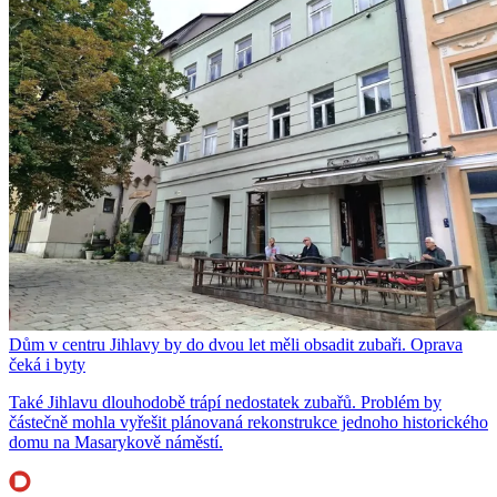
Dům v centru Jihlavy by do dvou let měli obsadit zubaři. Oprava
čeká i byty
Také Jihlavu dlouhodobě trápí nedostatek zubařů. Problém by
částečně mohla vyřešit plánovaná rekonstrukce jednoho historického
domu na Masarykově náměstí.