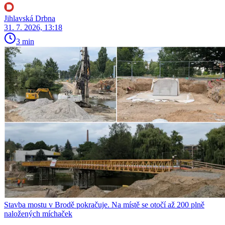
Jihlavská Drbna
31. 7. 2026, 13:18
3 min
Stavba mostu v Brodě pokračuje. Na místě se otočí až 200 plně
naložených míchaček