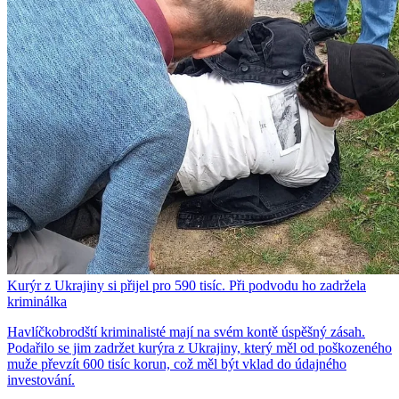
Kurýr z Ukrajiny si přijel pro 590 tisíc. Při podvodu ho zadržela
kriminálka
Havlíčkobrodští kriminalisté mají na svém kontě úspěšný zásah.
Podařilo se jim zadržet kurýra z Ukrajiny, který měl od poškozeného
muže převzít 600 tisíc korun, což měl být vklad do údajného
investování.