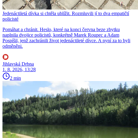
Jedenáctiletá dívka si chtěla ublížit. Rozmluvili jí to dva empatičtí
policisté
Pomáhat a chránit. Heslo, které na konci června beze zbytku
naplnila dvojice policistů, konkrétně Marek Roupec a Adam
Pospíšil, jenž zachránili život jedenáctileté dívce. A nyní za to byli
odměněni.
Jihlavská Drbna
1. 8. 2026, 13:28
2 min