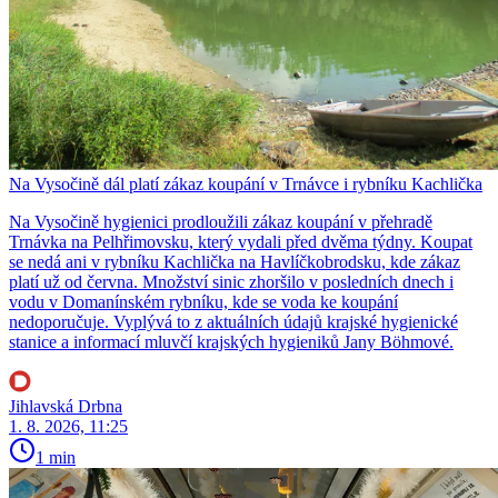
Na Vysočině dál platí zákaz koupání v Trnávce i rybníku Kachlička
Na Vysočině hygienici prodloužili zákaz koupání v přehradě
Trnávka na Pelhřimovsku, který vydali před dvěma týdny. Koupat
se nedá ani v rybníku Kachlička na Havlíčkobrodsku, kde zákaz
platí už od června. Množství sinic zhoršilo v posledních dnech i
vodu v Domanínském rybníku, kde se voda ke koupání
nedoporučuje. Vyplývá to z aktuálních údajů krajské hygienické
stanice a informací mluvčí krajských hygieniků Jany Böhmové.
Jihlavská Drbna
1. 8. 2026, 11:25
1 min