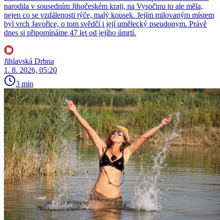
narodila v sousedním Jihočeském kraji, na Vysočinu to ale měla,
nejen co se vzdálenosti týče, malý kousek. Jejím milovaným místem
byl vrch Javořice, o tom svědčí i její umělecký pseudonym. Právě
dnes si připomínáme 47 let od jejího úmrtí.
Jihlavská Drbna
1. 8. 2026, 05:20
3 min