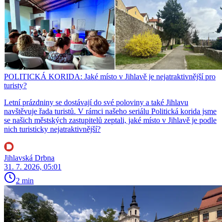
POLITICKÁ KORIDA: Jaké místo v Jihlavě je nejatraktivnější pro
turisty?
Letní prázdniny se dostávají do své poloviny a také Jihlavu
navštěvuje řada turistů. V rámci našeho seriálu Politická korida jsme
se našich městských zastupitelů zeptali, jaké místo v Jihlavě je podle
nich turisticky nejatraktivnější?
Jihlavská Drbna
31. 7. 2026, 05:01
2 min