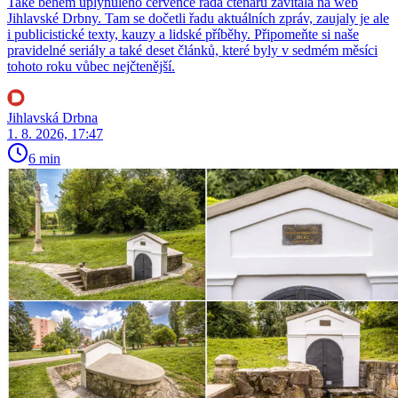
Také během uplynulého července řada čtenářů zavítala na web
Jihlavské Drbny. Tam se dočetli řadu aktuálních zpráv, zaujaly je ale
i publicistické texty, kauzy a lidské příběhy. Připomeňte si naše
pravidelné seriály a také deset článků, které byly v sedmém měsíci
tohoto roku vůbec nejčtenější.
Jihlavská Drbna
1. 8. 2026, 17:47
6 min