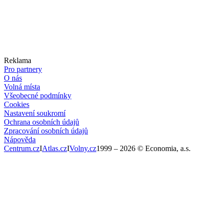
Reklama
Pro partnery
O nás
Volná místa
Všeobecné podmínky
Cookies
Nastavení soukromí
Ochrana osobních údajů
Zpracování osobních údajů
Nápověda
Centrum.cz
I
Atlas.cz
I
Volny.cz
1999 –
2026
© Economia, a.s.