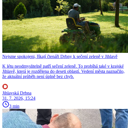
Nejsme spokojeni, říkají čtenáři Drbny k sečení zeleně v Jihlavě
K létu neodmyslitelně patří sečení zeleně. To probíhá také v krajské
Jihlavě, která je rozdělena do deseti oblastí. Vedení města naznačilo,
že aktuální průběh není úplně bez chyb.
Jihlavská Drbna
31. 7. 2026, 15:24
3 min