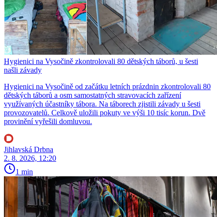
Hygienici na Vysočině zkontrolovali 80 dětských táborů, u šesti
našli závady
Hygienici na Vysočině od začátku letních prázdnin zkontrolovali 80
dětských táborů a osm samostatných stravovacích zařízení
využívaných účastníky tábora. Na táborech zjistili závady u šesti
provozovatelů. Celkově uložili pokuty ve výši 10 tisíc korun. Dvě
provinění vyřešili domluvou.
Jihlavská Drbna
2. 8. 2026, 12:20
1 min