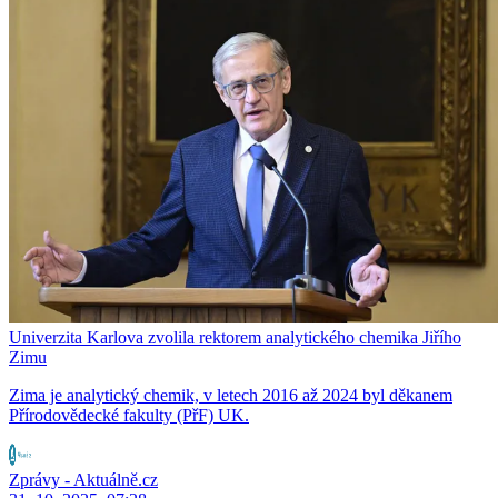
Univerzita Karlova zvolila rektorem analytického chemika Jiřího
Zimu
Zima je analytický chemik, v letech 2016 až 2024 byl děkanem
Přírodovědecké fakulty (PřF) UK.
Zprávy - Aktuálně.cz