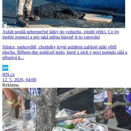
Asfalt posílá nebezpečné látky do vzduchu, zjistili vědci. Co by
mohlo pomoci a pro jaká města hlavně je to varování
Silnice, parkoviště, chodníky kryté asfaltem zabírají stále větší
plochu. Během dne pohlcují teplo, které z nich v noci pomalu sálá a
přispívá k...
HN.cz
12. 5. 2026, 04:00
Reklama