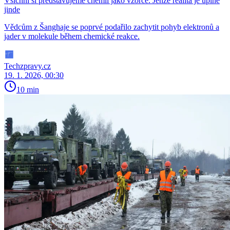
Všichni si představujeme chemii jako vzorce. Jenže realita je úplně
jinde
Vědcům z Šanghaje se poprvé podařilo zachytit pohyb elektronů a
jader v molekule během chemické reakce.
Techzpravy.cz
19. 1. 2026, 00:30
10 min