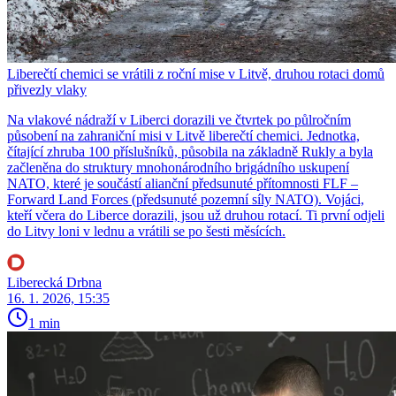
Liberečtí chemici se vrátili z roční mise v Litvě, druhou rotaci domů
přivezly vlaky
Na vlakové nádraží v Liberci dorazili ve čtvrtek po půlročním
působení na zahraniční misi v Litvě liberečtí chemici. Jednotka,
čítající zhruba 100 příslušníků, působila na základně Rukly a byla
začleněna do struktury mnohonárodního brigádního uskupení
NATO, které je součástí alianční předsunuté přítomnosti FLF –
Forward Land Forces (předsunuté pozemní síly NATO). Vojáci,
kteří včera do Liberce dorazili, jsou už druhou rotací. Ti první odjeli
do Litvy loni v lednu a vrátili se po šesti měsících.
Liberecká Drbna
16. 1. 2026, 15:35
1 min