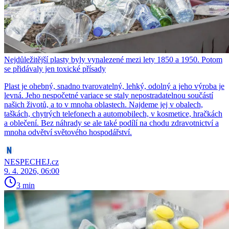
Nejdůležitější plasty byly vynalezené mezi lety 1850 a 1950. Potom
se přidávaly jen toxické přísady
Plast je ohebný, snadno tvarovatelný, lehký, odolný a jeho výroba je
levná. Jeho nespočetné variace se staly nepostradatelnou součástí
našich životů, a to v mnoha oblastech. Najdeme jej v obalech,
taškách, chytrých telefonech a automobilech, v kosmetice, hračkách
a oblečení. Bez náhrady se ale také podílí na chodu zdravotnictví a
mnoha odvětví světového hospodářství.
NESPECHEJ.cz
9. 4. 2026, 06:00
3 min