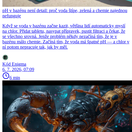
pH v bazénu není detail: proč voda štípe, zelená a chemie najednou
nefunguje
Když se voda v bazénu začne kazit, většina lidí automaticky myslí
na chlor. Přidat tabletu, nasypat přípravek, pustit filtraci a čekat, že
se všechno srovná. Jenže problém někdy nezačíná tím, že je v
bazénu málo chemie. Začíná tím, že voda má špatné pH — a chlor v
ní potom nepracuje tak, jak by měl.
Kód Enigma
6. 7. 2026, 07:09
6 min