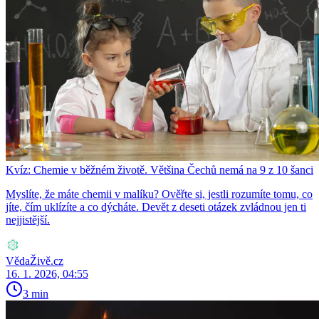
Kvíz: Chemie v běžném životě. Většina Čechů nemá na 9 z 10 šanci
Myslíte, že máte chemii v malíku? Ověřte si, jestli rozumíte tomu, co
jíte, čím uklízíte a co dýcháte. Devět z deseti otázek zvládnou jen ti
nejjistější.
VědaŽivě.cz
16. 1. 2026, 04:55
3 min