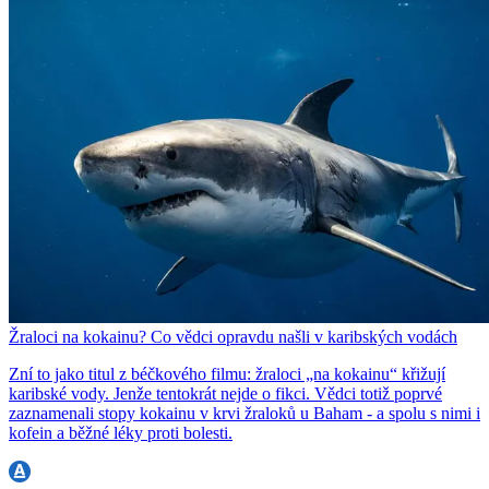
Žraloci na kokainu? Co vědci opravdu našli v karibských vodách
Zní to jako titul z béčkového filmu: žraloci „na kokainu“ křižují
karibské vody. Jenže tentokrát nejde o fikci. Vědci totiž poprvé
zaznamenali stopy kokainu v krvi žraloků u Baham - a spolu s nimi i
kofein a běžné léky proti bolesti.