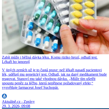
Zabít může i běžná dávka léku. Komu riziko hrozí, odhalí test.
Lékaři ho ignorují
V jiných zemích už je to častá praxe: než lékaři nasadí pacientovi
lék, udělají mu genetický test. Odhalí, jak na daný medikament bude
reagovat. Stanoví mu také vhodnou dávku. „Může tím ušetřit
spoustu peněz za léčbu, která nepřinese požadovaný efekt,“
vysvětluje farmaceut Josef Suchopár.
Aktuálně.cz - Zprávy
29. 3. 2026, 09:08