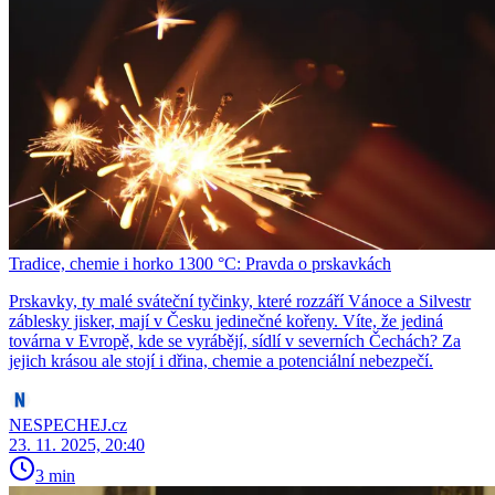
Tradice, chemie i horko 1300 °C: Pravda o prskavkách
Prskavky, ty malé sváteční tyčinky, které rozzáří Vánoce a Silvestr
záblesky jisker, mají v Česku jedinečné kořeny. Víte, že jediná
továrna v Evropě, kde se vyrábějí, sídlí v severních Čechách? Za
jejich krásou ale stojí i dřina, chemie a potenciální nebezpečí.
NESPECHEJ.cz
23. 11. 2025, 20:40
3 min