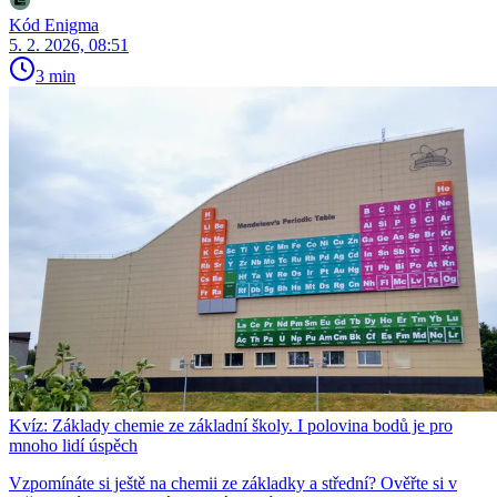
Kód Enigma
5. 2. 2026, 08:51
3 min
Kvíz: Základy chemie ze základní školy. I polovina bodů je pro
mnoho lidí úspěch
Vzpomínáte si ještě na chemii ze základky a střední? Ověřte si v