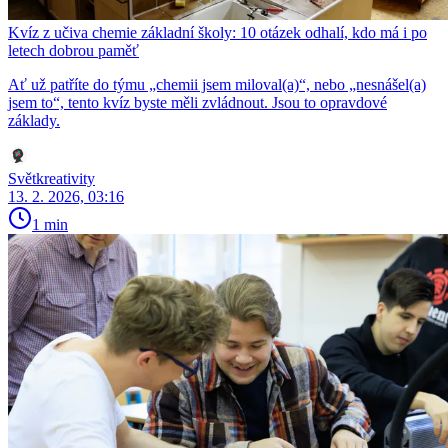
Kvíz z učiva chemie základní školy: 10 otázek odhalí, kdo má i po
letech dobrou paměť
Ať už patříte do týmu „chemii jsem miloval(a)“, nebo „nesnášel(a)
jsem to“, tento kvíz byste měli zvládnout. Jsou to opravdové
základy.
Světkreativity
13. 2. 2026, 03:16
1 min