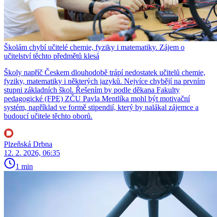
Školám chybí učitelé chemie, fyziky i matematiky. Zájem o
učitelství těchto předmětů klesá
Školy napříč Českem dlouhodobě trápí nedostatek učitelů chemie,
fyziky, matematiky i některých jazyků. Nejvíce chybějí na prvním
stupni základních škol. Řešením by podle děkana Fakulty
pedagogické (FPE) ZČU Pavla Mentlíka mohl být motivační
systém, například ve formě stipendií, který by nalákal zájemce a
budoucí učitele těchto oborů.
Plzeňská Drbna
12. 2. 2026, 06:35
1 min