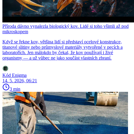
Příroda dávno vynalezla biologický kov. Lidé si toho všimli až pod
mikroskopem
Když se řekne kov, většina lidí si představí ocelové konstrukce,
titanové slitiny nebo průmyslové materiály vytvořené v pecích a
laboratořích. Jen málokdo by čekal, že kov používají i živé
organismy — a už vůbec ne jako součást vlastních zbraní.
Kód Enigma
14. 5. 2026, 06:21
3 min