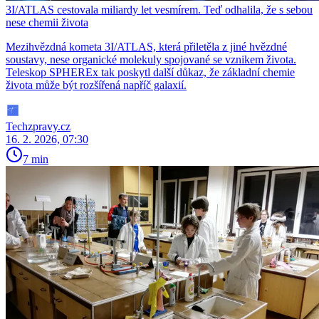
3I/ATLAS cestovala miliardy let vesmírem. Teď odhalila, že s sebou
nese chemii života
Mezihvězdná kometa 3I/ATLAS, která přiletěla z jiné hvězdné
soustavy, nese organické molekuly spojované se vznikem života.
Teleskop SPHEREx tak poskytl další důkaz, že základní chemie
života může být rozšířená napříč galaxií.
Techzpravy.cz
16. 2. 2026, 07:30
7 min