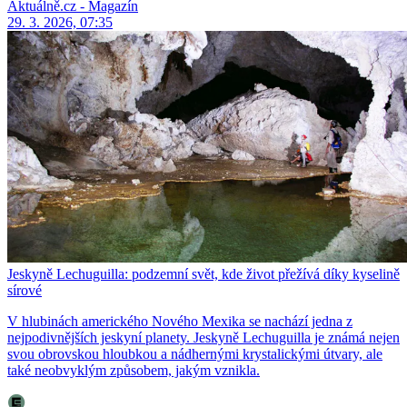
Aktuálně.cz - Magazín
29. 3. 2026, 07:35
Jeskyně Lechuguilla: podzemní svět, kde život přežívá díky kyselině
sírové
V hlubinách amerického Nového Mexika se nachází jedna z
nejpodivnějších jeskyní planety. Jeskyně Lechuguilla je známá nejen
svou obrovskou hloubkou a nádhernými krystalickými útvary, ale
také neobvyklým způsobem, jakým vznikla.