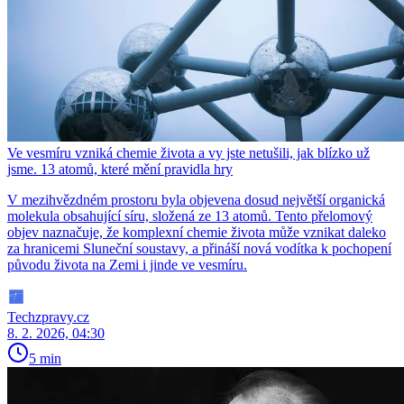
Ve vesmíru vzniká chemie života a vy jste netušili, jak blízko už
jsme. 13 atomů, které mění pravidla hry
V mezihvězdném prostoru byla objevena dosud největší organická
molekula obsahující síru, složená ze 13 atomů. Tento přelomový
objev naznačuje, že komplexní chemie života může vznikat daleko
za hranicemi Sluneční soustavy, a přináší nová vodítka k pochopení
původu života na Zemi i jinde ve vesmíru.
Techzpravy.cz
8. 2. 2026, 04:30
5 min