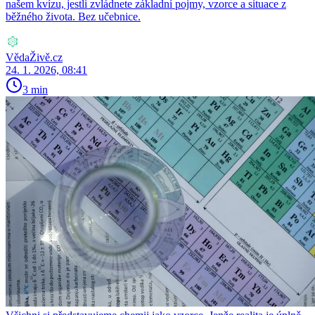
našem kvízu, jestli zvládnete základní pojmy, vzorce a situace z
běžného života. Bez učebnice.
VědaŽivě.cz
24. 1. 2026, 08:41
3 min