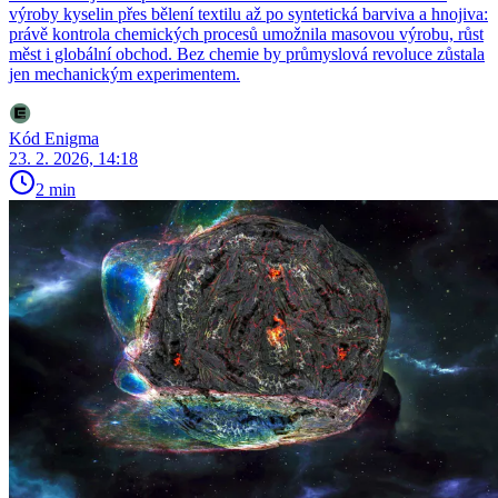
výroby kyselin přes bělení textilu až po syntetická barviva a hnojiva:
právě kontrola chemických procesů umožnila masovou výrobu, růst
měst i globální obchod. Bez chemie by průmyslová revoluce zůstala
jen mechanickým experimentem.
Kód Enigma
23. 2. 2026, 14:18
2 min