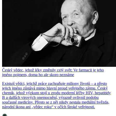
Český vědec, jehož léky změnily celý svět: Ve farmacii je jeho
jméno pojmem, doma ho ale skoro neznáme
Existují vědci, jejichž práce zachraňuje miliony životů – a přesto
jejich jméno zůstává mimo hlavní proud veřejného zájmu. Český
chemik, jehož výzkum stojí u zrodu moderní léčby HIV, hepatitidy
B a dalších virových onemocnění, výrazně ovlivnil podobu
současné medicíny. Přesto se z něj nikdy nestala mediální hvězda,
národní ikona ani „vědec roku“ v očích široké veřejnosti.