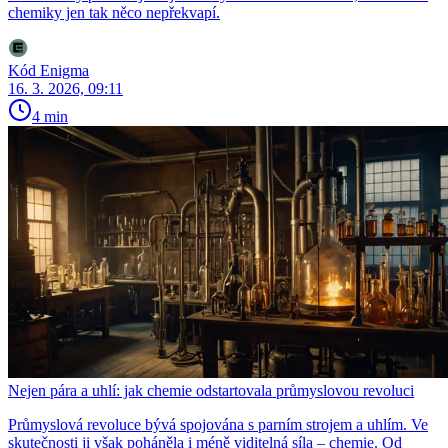
chemiky jen tak něco nepřekvapí.
Kód Enigma
16. 3. 2026, 09:11
4 min
Nejen pára a uhlí: jak chemie odstartovala průmyslovou revoluci
Průmyslová revoluce bývá spojována s parním strojem a uhlím. Ve
skutečnosti ji však poháněla i méně viditelná síla – chemie. Od