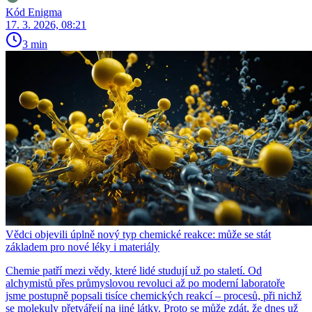
Kód Enigma
17. 3. 2026, 08:21
3 min
Vědci objevili úplně nový typ chemické reakce: může se stát
základem pro nové léky i materiály
Chemie patří mezi vědy, které lidé studují už po staletí. Od
alchymistů přes průmyslovou revoluci až po moderní laboratoře
jsme postupně popsali tisíce chemických reakcí – procesů, při nichž
se molekuly přetvářejí na jiné látky. Proto se může zdát, že dnes už