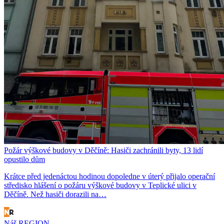
Požár výškové budovy v Děčíně: Hasiči zachránili byty, 13 lidí
opustilo dům
Krátce před jedenáctou hodinou dopoledne v úterý přijalo operační
středisko hlášení o požáru výškové budovy v Teplické ulici v
Děčíně. Než hasiči dorazili na…
Náš REGION