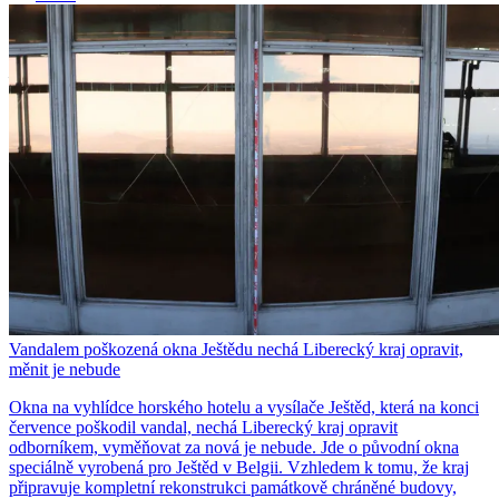
Regionální zpravodajství, které vás propojí s místem, kde žijete
– i s celou Českou republikou.
Vandalem poškozená okna Ještědu nechá Liberecký kraj opravit,
měnit je nebude
Okna na vyhlídce horského hotelu a vysílače Ještěd, která na konci
července poškodil vandal, nechá Liberecký kraj opravit
odborníkem, vyměňovat za nová je nebude. Jde o původní okna
speciálně vyrobená pro Ještěd v Belgii. Vzhledem k tomu, že kraj
připravuje kompletní rekonstrukci památkově chráněné budovy,