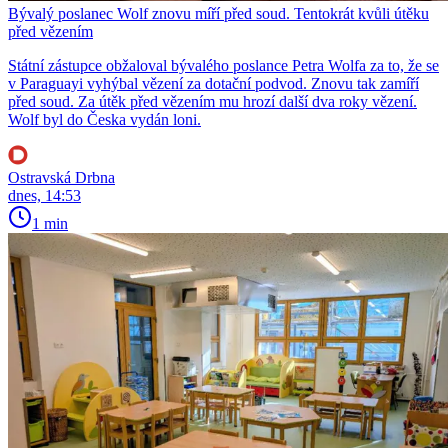
Bývalý poslanec Wolf znovu míří před soud. Tentokrát kvůli útěku
před vězením
Státní zástupce obžaloval bývalého poslance Petra Wolfa za to, že se
v Paraguayi vyhýbal vězení za dotační podvod. Znovu tak zamíří
před soud. Za útěk před vězením mu hrozí další dva roky vězení.
Wolf byl do Česka vydán loni.
Ostravská Drbna
dnes, 14:53
1 min