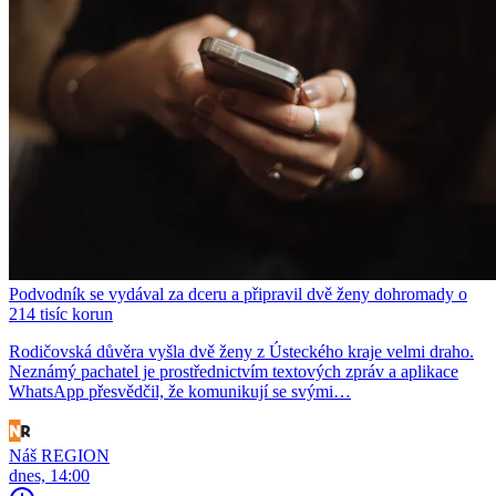
Podvodník se vydával za dceru a připravil dvě ženy dohromady o
214 tisíc korun
Rodičovská důvěra vyšla dvě ženy z Ústeckého kraje velmi draho.
Neznámý pachatel je prostřednictvím textových zpráv a aplikace
WhatsApp přesvědčil, že komunikují se svými…
Náš REGION
dnes, 14:00