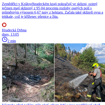
Zemědělci v Královéhradeckém kraji pokračují ve sklizni, ozimý
ječmen mají sklizený z 95,04 procenta rozlohy osetých polí s
průměrným výnosem 6,67 tuny z hektaru. Začala také sklizeň ovsa a
tritikale, což je kříženec pšenice a žita.
Hradecká Drbna
dnes, 13:05
2 min