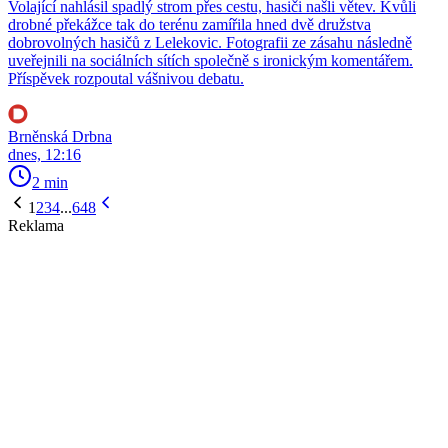
Volající nahlásil spadlý strom přes cestu, hasiči našli větev. Kvůli
drobné překážce tak do terénu zamířila hned dvě družstva
dobrovolných hasičů z Lelekovic. Fotografii ze zásahu následně
uveřejnili na sociálních sítích společně s ironickým komentářem.
Příspěvek rozpoutal vášnivou debatu.
Brněnská Drbna
dnes, 12:16
2 min
1
2
3
4
...
648
Reklama