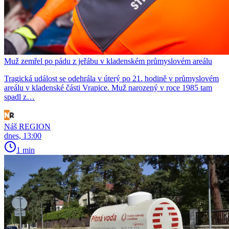
Muž zemřel po pádu z jeřábu v kladenském průmyslovém areálu
Tragická událost se odehrála v úterý po 21. hodině v průmyslovém
areálu v kladenské části Vrapice. Muž narozený v roce 1985 tam
spadl z…
Náš REGION
dnes, 13:00
1 min