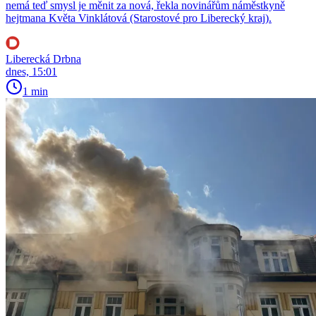
nemá teď smysl je měnit za nová, řekla novinářům náměstkyně
hejtmana Květa Vinklátová (Starostové pro Liberecký kraj).
Liberecká Drbna
dnes, 15:01
1 min