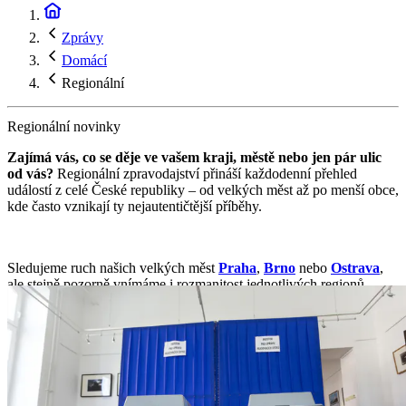
Zprávy
Domácí
Regionální
Regionální novinky
Zajímá vás, co se děje ve vašem kraji, městě nebo jen pár ulic
od vás?
Regionální zpravodajství přináší každodenní přehled
událostí z celé České republiky – od velkých měst až po menší obce,
kde často vznikají ty nejautentičtější příběhy.
Sledujeme ruch našich velkých měst
Praha
,
Brno
nebo
Ostrava
,
ale stejně pozorně vnímáme i rozmanitost jednotlivých regionů.
Jihočeský kraj
přináší témata spojená s turismem, přírodou a
životem kolem vody, zatímco
Plzeňský
a
Karlovarský kraj
často
rezonují průmyslem, lázeňstvím i přeshraničním děním. Na severu
republiky v
Ústeckém
a
Libereckém kraji
sledujeme proměny
krajiny i společnosti, stejně jako aktuální výzvy i nové příležitosti.