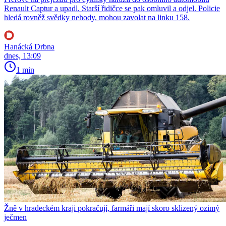
Renault Captur a upadl. Starší řidičce se pak omluvil a odjel. Policie
hledá rovněž svědky nehody, mohou zavolat na linku 158.
Hanácká Drbna
dnes, 13:09
1 min
Žně v hradeckém kraji pokračují, farmáři mají skoro sklizený ozimý
ječmen