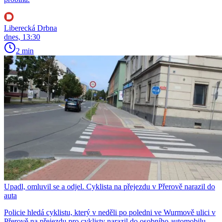
Liberecká Drbna
dnes, 13:30
2 min
Upadl, omluvil se a odjel. Cyklista na přejezdu v Přerově narazil do
auta
Policie hledá cyklistu, který v neděli po poledni ve Wurmově ulici v
Přerově na přejezdu pro cyklisty narazil do osobního automobilu