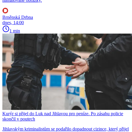
namalované obrázky.
Brněnská Drbna
dnes, 14:00
1 min
Kurýr si přijel do Luk nad Jihlavou pro peníze. Po zásahu policie
skončil v poutech
Jihlavským kriminalistům se podařilo dopadnout cizince, který přijel