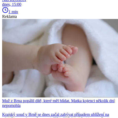
dnes, 15:00
1 min
Reklama
Muž z Brna popálil dítě, které měl hlídat. Matka kojenci několik dní
nepomohla
Krajský soud v Brně se dnes začal zabývat případem ublížení na