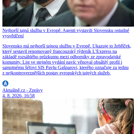
Nejhorší tajná služba v Evropě. Agenti vystavili Slovensku ostudné
vysvědčení
Slovensko má nejhorší tajnou službu v Evropě. Ukazuje to žebříček,
který sestavil renomovaný francouzský týdeník L'Express na
základě rozsáhlého průzkumu mezi odborníky ze zpravodajské
komunity. List ve stejném vydání navíc věnoval obsáhlý profil i
samotnému šéfovi SIS Pavlu Gašparovi, kterého označuje za jednu
z nejkontroverznějších postav evropských tajných služeb.
Aktuálně.cz - Zprávy
4. 8. 2026, 16:58