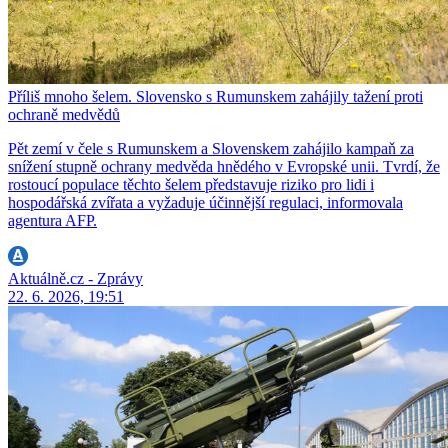
Příliš mnoho šelem. Slovensko s Rumunskem zahájily tažení proti
ochraně medvědů
Pět zemí v čele s Rumunskem a Slovenskem zahájilo kampaň za
snížení stupně ochrany medvěda hnědého v Evropské unii. Tvrdí, že
rostoucí populace těchto šelem představuje riziko pro lidi i
hospodářská zvířata a vyžaduje účinnější regulaci, informovala
agentura AFP.
Aktuálně.cz - Zprávy
22. 6. 2026, 19:51