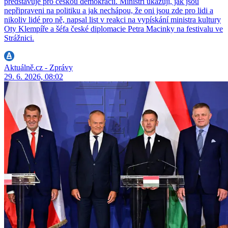
představuje pro českou demokracii. Ministři ukazují, jak jsou
nepřipraveni na politiku a jak nechápou, že oni jsou zde pro lidi a
nikoliv lidé pro ně, napsal list v reakci na vypískání ministra kultury
Oty Klempíře a šéfa české diplomacie Petra Macinky na festivalu ve
Strážnici.
Aktuálně.cz - Zprávy
29. 6. 2026, 08:02