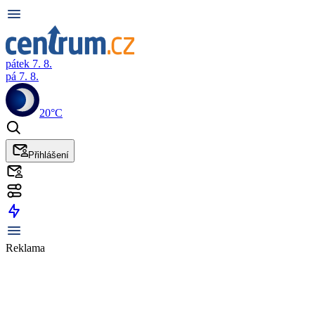
pátek 7. 8.
pá 7. 8.
20°C
Přihlášení
Reklama