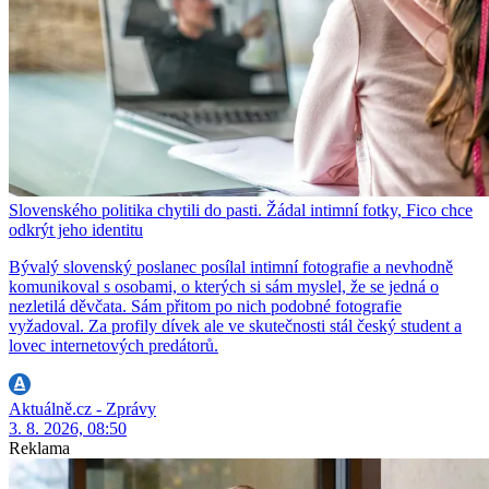
Slovenského politika chytili do pasti. Žádal intimní fotky, Fico chce
odkrýt jeho identitu
Bývalý slovenský poslanec posílal intimní fotografie a nevhodně
komunikoval s osobami, o kterých si sám myslel, že se jedná o
nezletilá děvčata. Sám přitom po nich podobné fotografie
vyžadoval. Za profily dívek ale ve skutečnosti stál český student a
lovec internetových predátorů.
Aktuálně.cz - Zprávy
3. 8. 2026, 08:50
Reklama