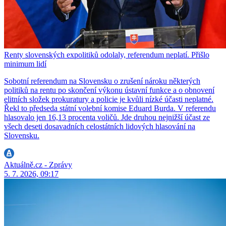
Renty slovenských expolitiků odolaly, referendum neplatí. Přišlo
minimum lidí
Sobotní referendum na Slovensku o zrušení nároku některých
politiků na rentu po skončení výkonu ústavní funkce a o obnovení
elitních složek prokuratury a policie je kvůli nízké účasti neplatné.
Řekl to předseda státní volební komise Eduard Burda. V referendu
hlasovalo jen 16,13 procenta voličů. Jde druhou nejnižší účast ze
všech deseti dosavadních celostátních lidových hlasování na
Slovensku.
Aktuálně.cz - Zprávy
5. 7. 2026, 09:17