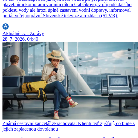
plavebními komorami vodním dílem Gabčíkovo, v případě dalšího
poklesu vody ale hrozí úplné zastavení vodní dopravy, informoval
portál veřejnoprávní Slovenské televize a rozhlasu (STVR).
Aktuálně.cz - Zprávy
28. 7. 2026, 04:40
Známá cestovní kancelář zkrachovala: Klienti teď zjišťují, co bude s
jejich zaplacenou dovolenou