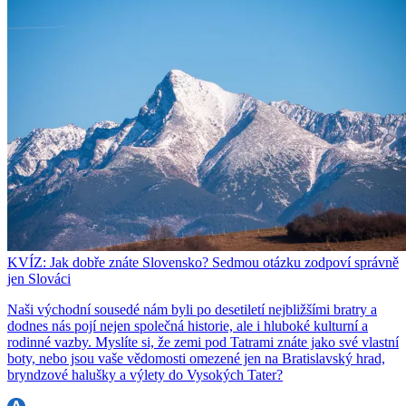
KVÍZ: Jak dobře znáte Slovensko? Sedmou otázku zodpoví správně
jen Slováci
Naši východní sousedé nám byli po desetiletí nejbližšími bratry a
dodnes nás pojí nejen společná historie, ale i hluboké kulturní a
rodinné vazby. Myslíte si, že zemi pod Tatrami znáte jako své vlastní
boty, nebo jsou vaše vědomosti omezené jen na Bratislavský hrad,
bryndzové halušky a výlety do Vysokých Tater?