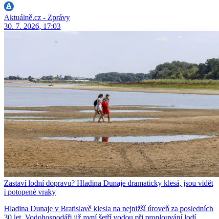
Aktuálně.cz - Zprávy
30. 7. 2026, 17:03
Zastaví lodní dopravu? Hladina Dunaje dramaticky klesá, jsou vidět
i potopené vraky
Hladina Dunaje v Bratislavě klesla na nejnižší úroveň za posledních
30 let. Vodohospodáři již nyní šetří vodou při proplouvání lodí