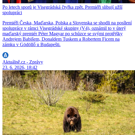
Po letech sporů je Visegrádská čtyřka zpět. Premiéři slibují užší
spolupráci
Premiéři Česka, Maďarska, Polska a Slovenska se shodli na posílení
spolupráce v rámci Visegrádské skupiny (V4), oznámil to v úterý
maďarský premiér Péter Magyar po schůzce se svými protějšky
Andrejem Babišem, Donaldem Tuskem a Robertem Ficem na
zámku v Gödöllő u Budapešti.
Aktuálně.cz - Zprávy
23. 6. 2026, 18:42