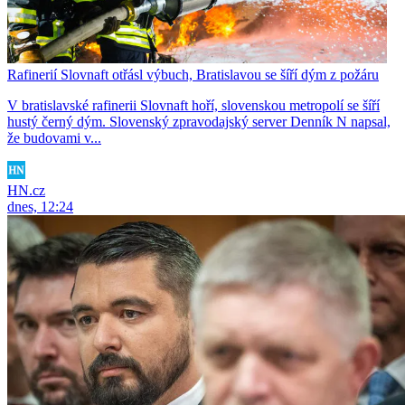
Rafinerií Slovnaft otřásl výbuch, Bratislavou se šíří dým z požáru
V bratislavské rafinerii Slovnaft hoří, slovenskou metropolí se šíří
hustý černý dým. Slovenský zpravodajský server Denník N napsal,
že budovami v...
HN.cz
dnes, 12:24