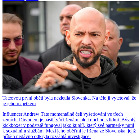
Tateovou první obětí byla nezletilá Slovenka. Na tělo jí vytetoval, že
je jeho majetkem
Influencer Andrew Tate momentálně čelí vyšetřování ve třech
zemích. Důvodem je násilí vůči ženám, ale i obchod s lidmi. Bývalý
kickboxer v podstatě fungoval jako kuplíř, který své partnerky nutil
k sexuálním službám. Mezi jeho oběťmi je i žena ze Slovenska, jejíž
příběh nedávno odkryla rozsáhlá investigace.