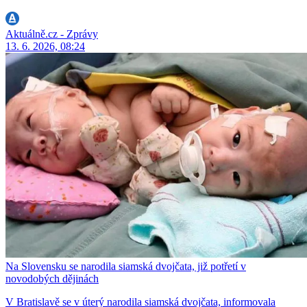
Aktuálně.cz - Zprávy
13. 6. 2026, 08:24
Na Slovensku se narodila siamská dvojčata, již potřetí v
novodobých dějinách
V Bratislavě se v úterý narodila siamská dvojčata, informovala