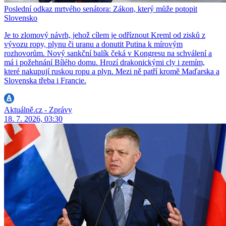
Poslední odkaz mrtvého senátora: Zákon, který může potopit
Slovensko
Je to zlomový návrh, jehož cílem je odříznout Kreml od zisků z
vývozu ropy, plynu či uranu a donutit Putina k mírovým
rozhovorům. Nový sankční balík čeká v Kongresu na schválení a
má i požehnání Bílého domu. Hrozí drakonickými cly i zemím,
které nakupují ruskou ropu a plyn. Mezi ně patří kromě Maďarska a
Slovenska třeba i Francie.
Aktuálně.cz - Zprávy
18. 7. 2026, 03:30