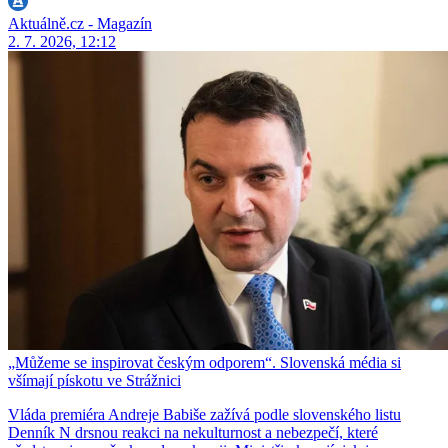
Aktuálně.cz - Magazín
2. 7. 2026, 12:12
„Můžeme se inspirovat českým odporem“. Slovenská média si
všímají pískotu ve Strážnici
Vláda premiéra Andreje Babiše zažívá podle slovenského listu
Denník N drsnou reakci na nekulturnost a nebezpečí, které