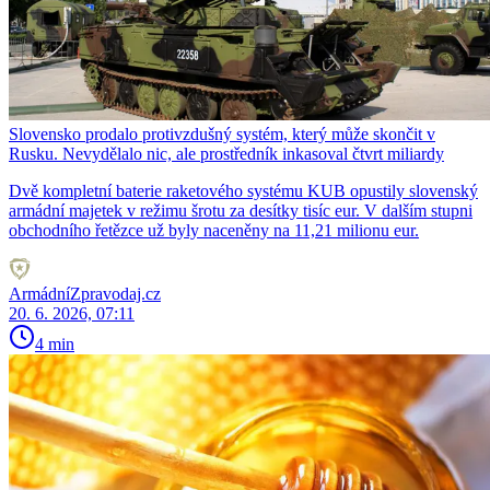
Slovensko prodalo protivzdušný systém, který může skončit v
Rusku. Nevydělalo nic, ale prostředník inkasoval čtvrt miliardy
Dvě kompletní baterie raketového systému KUB opustily slovenský
armádní majetek v režimu šrotu za desítky tisíc eur. V dalším stupni
obchodního řetězce už byly naceněny na 11,21 milionu eur.
ArmádníZpravodaj.cz
20. 6. 2026, 07:11
4 min