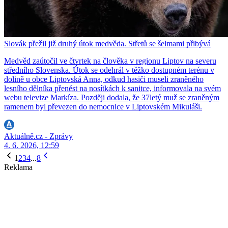
Slovák přežil již druhý útok medvěda. Střetů se šelmami přibývá
Medvěd zaútočil ve čtvrtek na člověka v regionu Liptov na severu
středního Slovenska. Útok se odehrál v těžko dostupném terénu v
dolině u obce Liptovská Anna, odkud hasiči museli zraněného
lesního dělníka přenést na nosítkách k sanitce, informovala na svém
webu televize Markíza. Později dodala, že 37letý muž se zraněným
ramenem byl převezen do nemocnice v Liptovském Mikuláši.
Aktuálně.cz - Zprávy
4. 6. 2026, 12:59
1
2
3
4
...
8
Reklama