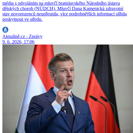
média s odvoláním na mluvčí bratislavského Národního ústavu
dětských chorob (NÚDCH). Mluvčí Dana Kamenická zdravotní
stav novorozenců neupřesnila, více podrobnějších informací slíbila
poskytnout ve středu.
Aktuálně.cz - Zprávy
9. 6. 2026, 17:06