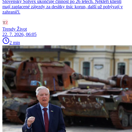
Slovenský Solvex ukončuje činnost po 26 letech. Někteří klienti
mají zaplacené zájezdy za desítky tisíc korun, další už pobývají v
zahraničí.
Trendy Život
22. 7. 2026, 06:05
2 min