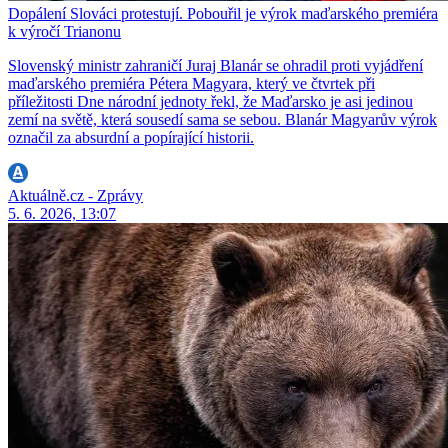
Dopálení Slováci protestují. Pobouřil je výrok maďarského premiéra
k výročí Trianonu
Slovenský ministr zahraničí Juraj Blanár se ohradil proti vyjádření
maďarského premiéra Pétera Magyara, který ve čtvrtek při
příležitosti Dne národní jednoty řekl, že Maďarsko je asi jedinou
zemí na světě, která sousedí sama se sebou. Blanár Magyarův výrok
označil za absurdní a popírající historii.
Aktuálně.cz - Zprávy
5. 6. 2026, 13:07