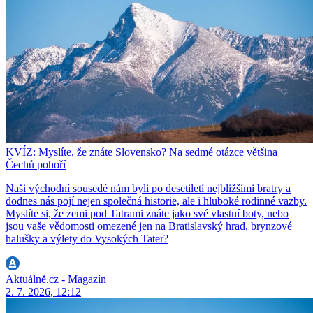
KVÍZ: Myslíte, že znáte Slovensko? Na sedmé otázce většina
Čechů pohoří
Naši východní sousedé nám byli po desetiletí nejbližšími bratry a
dodnes nás pojí nejen společná historie, ale i hluboké rodinné vazby.
Myslíte si, že zemi pod Tatrami znáte jako své vlastní boty, nebo
jsou vaše vědomosti omezené jen na Bratislavský hrad, brynzové
halušky a výlety do Vysokých Tater?
Aktuálně.cz - Magazín
2. 7. 2026, 12:12