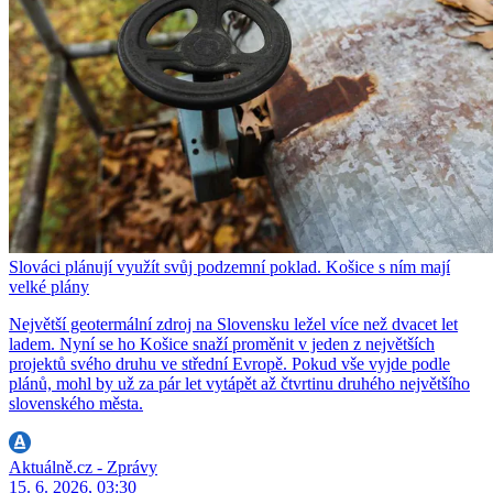
Slováci plánují využít svůj podzemní poklad. Košice s ním mají
velké plány
Největší geotermální zdroj na Slovensku ležel více než dvacet let
ladem. Nyní se ho Košice snaží proměnit v jeden z největších
projektů svého druhu ve střední Evropě. Pokud vše vyjde podle
plánů, mohl by už za pár let vytápět až čtvrtinu druhého největšího
slovenského města.
Aktuálně.cz - Zprávy
15. 6. 2026, 03:30