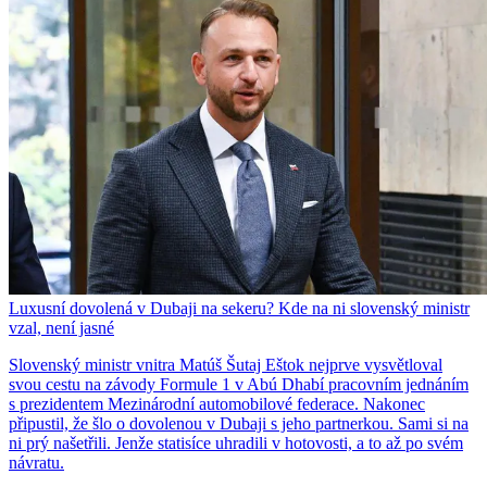
Luxusní dovolená v Dubaji na sekeru? Kde na ni slovenský ministr
vzal, není jasné
Slovenský ministr vnitra Matúš Šutaj Eštok nejprve vysvětloval
svou cestu na závody Formule 1 v Abú Dhabí pracovním jednáním
s prezidentem Mezinárodní automobilové federace. Nakonec
připustil, že šlo o dovolenou v Dubaji s jeho partnerkou. Sami si na
ni prý našetřili. Jenže statisíce uhradili v hotovosti, a to až po svém
návratu.