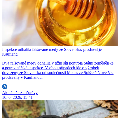
Inspekce odhalila falšované medy ze Slovenska, prodával je
Kaufland
Dva falšované medy odhalila v tržní síti kontrola Státní zemědělské
a potravinářské inspekce. V obou případech jde o výrobek
dovezený ze Slovenska od společnosti Medas ze Spišské Nové Vsi
prodávaný v Kauflandu.
Aktuálně.cz - Zprávy
16. 6. 2026, 15:41