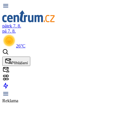
pátek 7. 8.
pá 7. 8.
26°C
Přihlášení
Reklama