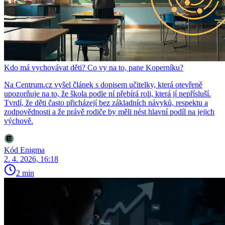
Kdo má vychovávat děti? Co vy na to, pane Koperníku?
Na Centrum.cz vyšel článek s dopisem učitelky, která otevřeně
upozorňuje na to, že škola podle ní přebírá roli, která jí nepřísluší.
Tvrdí, že děti často přicházejí bez základních návyků, respektu a
zodpovědnosti a že právě rodiče by měli nést hlavní podíl na jejich
výchově.
Kód Enigma
2. 4. 2026, 16:18
2 min