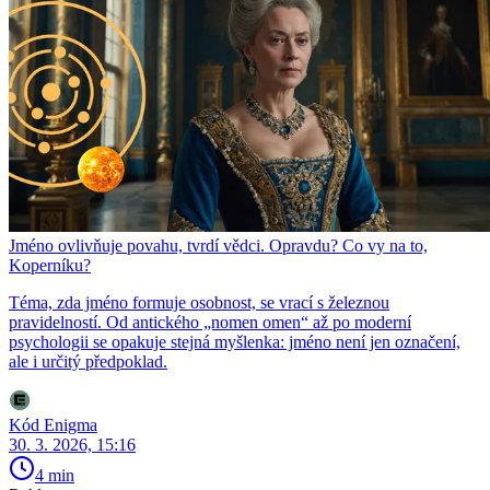
Jméno ovlivňuje povahu, tvrdí vědci. Opravdu? Co vy na to,
Koperníku?
Téma, zda jméno formuje osobnost, se vrací s železnou
pravidelností. Od antického „nomen omen“ až po moderní
psychologii se opakuje stejná myšlenka: jméno není jen označení,
ale i určitý předpoklad.
Kód Enigma
30. 3. 2026, 15:16
4 min