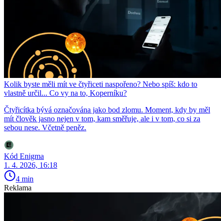
Kolik byste měli mít ve čtyřiceti naspořeno? Nebo spíš: kdo to
vlastně určil... Co vy na to, Koperníku?
Čtyřicítka bývá označována jako bod zlomu. Moment, kdy by měl
mít člověk jasno nejen v tom, kam směřuje, ale i v tom, co si za
sebou nese. Včetně peněz.
Kód Enigma
1. 4. 2026, 16:18
4 min
Reklama