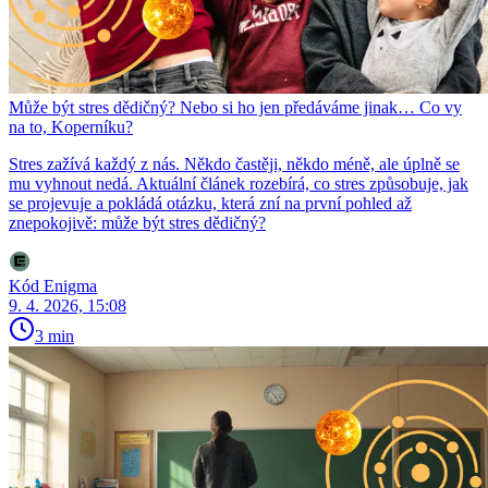
Může být stres dědičný? Nebo si ho jen předáváme jinak… Co vy
na to, Koperníku?
Stres zažívá každý z nás. Někdo častěji, někdo méně, ale úplně se
mu vyhnout nedá. Aktuální článek rozebírá, co stres způsobuje, jak
se projevuje a pokládá otázku, která zní na první pohled až
znepokojivě: může být stres dědičný?
Kód Enigma
9. 4. 2026, 15:08
3 min