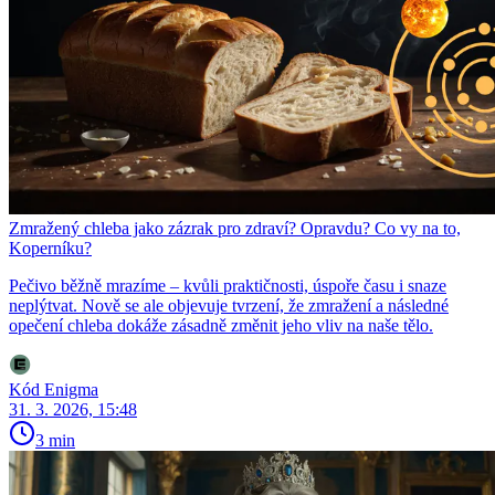
Zmražený chleba jako zázrak pro zdraví? Opravdu? Co vy na to,
Koperníku?
Pečivo běžně mrazíme – kvůli praktičnosti, úspoře času i snaze
neplýtvat. Nově se ale objevuje tvrzení, že zmražení a následné
opečení chleba dokáže zásadně změnit jeho vliv na naše tělo.
Kód Enigma
31. 3. 2026, 15:48
3 min