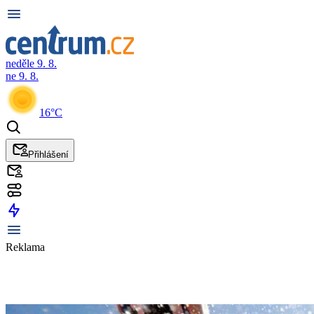
neděle 9. 8.
ne 9. 8.
16°C
Přihlášení
Reklama