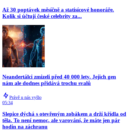
Až 30 poptávek měsíčně a statisícové honoráře.
Kolik si účtují české celebrity za...
Neandertálci zmizeli před 40 000 lety. Jejich gen
nám ale dodnes přidává trochu svalů
Právě u nás vyšlo
05:34
Slepice dýchá s otevřeným zobákem a drží křídla od
těla. To není nemoc, ale varování, že máte jen pár
hodin na záchranu