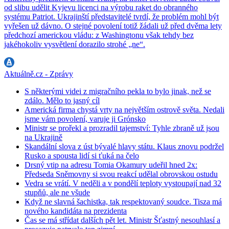
od slibu udělit Kyjevu licenci na výrobu raket do obranného
systému Patriot. Ukrajinští představitelé tvrdí, že problém mohl být
vyřešen už dávno. O stejné povolení totiž žádali už před dvěma lety
předchozí americkou vládu: z Washingtonu však tehdy bez
jakéhokoliv vysvětlení dorazilo strohé „ne“.
Aktuálně.cz - Zprávy
S některými videi z migračního pekla to bylo jinak, než se
zdálo. Mělo to jasný cíl
Americká firma chystá vrty na největším ostrově světa. Nedali
jsme vám povolení, varuje ji Grónsko
Ministr se prořekl a prozradil tajemství: Tyhle zbraně už jsou
na Ukrajině
Skandální slova z úst bývalé hlavy státu. Klaus znovu podržel
Rusko a spousta lidí si ťuká na čelo
Drsný vtip na adresu Tomia Okamury udeřil hned 2x:
Předseda Sněmovny si svou reakcí udělal obrovskou ostudu
Vedra se vrátí. V neděli a v pondělí teploty vystoupají nad 32
stupňů, ale ne všude
Když ne slavná šachistka, tak respektovaný soudce. Tisza má
nového kandidáta na prezidenta
Čas se má střídat dalších pět let. Ministr Šťastný nesouhlasí a