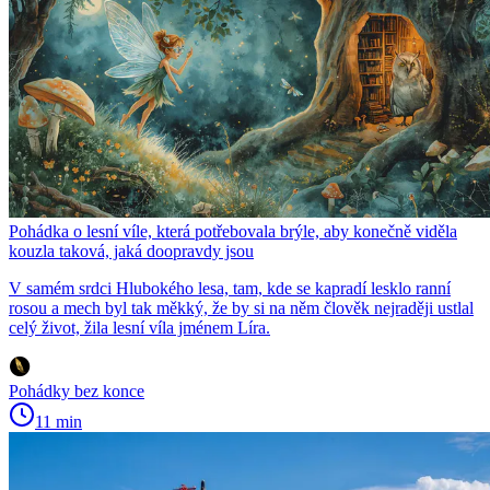
Pohádka o lesní víle, která potřebovala brýle, aby konečně viděla
kouzla taková, jaká doopravdy jsou
V samém srdci Hlubokého lesa, tam, kde se kapradí lesklo ranní
rosou a mech byl tak měkký, že by si na něm člověk nejraději ustlal
celý život, žila lesní víla jménem Líra.
Pohádky bez konce
11 min