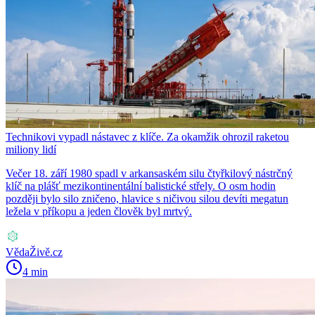
Technikovi vypadl nástavec z klíče. Za okamžik ohrozil raketou
miliony lidí
Večer 18. září 1980 spadl v arkansaském silu čtyřkilový nástrčný
klíč na plášť mezikontinentální balistické střely. O osm hodin
později bylo silo zničeno, hlavice s ničivou silou devíti megatun
ležela v příkopu a jeden člověk byl mrtvý.
VědaŽivě.cz
4 min