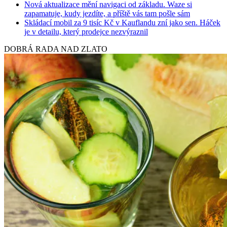
Nová aktualizace mění navigaci od základu. Waze si
zapamatuje, kudy jezdíte, a příště vás tam pošle sám
Skládací mobil za 9 tisíc Kč v Kauflandu zní jako sen. Háček
je v detailu, který prodejce nezvýraznil
DOBRÁ RADA NAD ZLATO