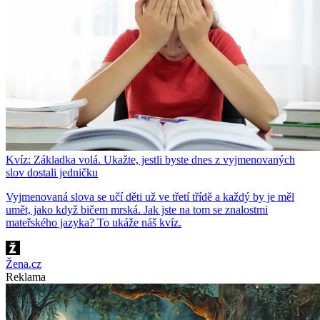
Kvíz: Základka volá. Ukažte, jestli byste dnes z vyjmenovaných
slov dostali jedničku
Vyjmenovaná slova se učí děti už ve třetí třídě a každý by je měl
umět, jako když bičem mrská. Jak jste na tom se znalostmi
mateřského jazyka? To ukáže náš kvíz.
Žena.cz
Reklama