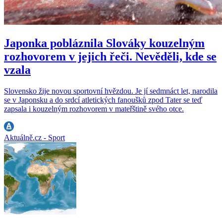
Japonka pobláznila Slováky kouzelným
rozhovorem v jejich řeči. Nevěděli, kde se
vzala
Slovensko žije novou sportovní hvězdou. Je jí sedmnáct let, narodila
se v Japonsku a do srdcí atletických fanoušků zpod Tater se teď
zapsala i kouzelným rozhovorem v mateřštině svého otce.
Aktuálně.cz - Sport