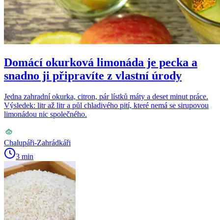
Domácí okurková limonáda je pecka a
snadno ji připravíte z vlastní úrody
Jedna zahradní okurka, citron, pár lístků máty a deset minut práce.
Výsledek: litr až litr a půl chladivého pití, které nemá se sirupovou
limonádou nic společného.
Chalupáři-Zahrádkáři
3 min