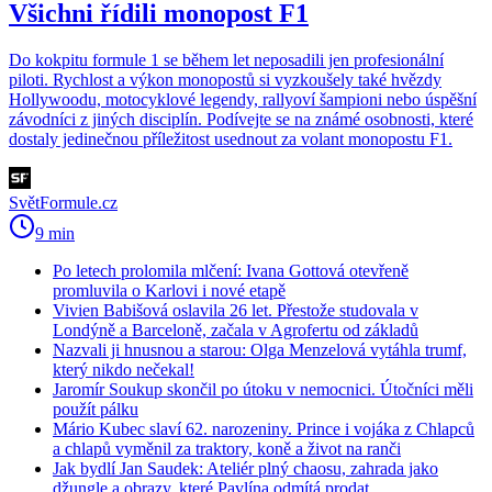
Všichni řídili monopost F1
Do kokpitu formule 1 se během let neposadili jen profesionální
piloti. Rychlost a výkon monopostů si vyzkoušely také hvězdy
Hollywoodu, motocyklové legendy, rallyoví šampioni nebo úspěšní
závodníci z jiných disciplín. Podívejte se na známé osobnosti, které
dostaly jedinečnou příležitost usednout za volant monopostu F1.
SvětFormule.cz
9 min
Po letech prolomila mlčení: Ivana Gottová otevřeně
promluvila o Karlovi i nové etapě
Vivien Babišová oslavila 26 let. Přestože studovala v
Londýně a Barceloně, začala v Agrofertu od základů
Nazvali ji hnusnou a starou: Olga Menzelová vytáhla trumf,
který nikdo nečekal!
Jaromír Soukup skončil po útoku v nemocnici. Útočníci měli
použít pálku
Mário Kubec slaví 62. narozeniny. Prince i vojáka z Chlapců
a chlapů vyměnil za traktory, koně a život na ranči
Jak bydlí Jan Saudek: Ateliér plný chaosu, zahrada jako
džungle a obrazy, které Pavlína odmítá prodat