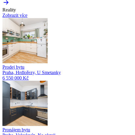
Reality
Zobrazit více
Prodej bytu
Praha, Hrdlořezy, U Smetanky
6 550 000 Kč
Pronájem bytu