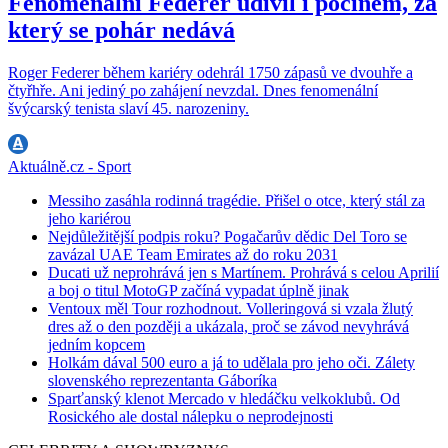
Fenomenální Federer udivil i počinem, za
který se pohár nedává
Roger Federer během kariéry odehrál 1750 zápasů ve dvouhře a
čtyřhře. Ani jediný po zahájení nevzdal. Dnes fenomenální
švýcarský tenista slaví 45. narozeniny.
Aktuálně.cz - Sport
Messiho zasáhla rodinná tragédie. Přišel o otce, který stál za
jeho kariérou
Nejdůležitější podpis roku? Pogačarův dědic Del Toro se
zavázal UAE Team Emirates až do roku 2031
Ducati už neprohrává jen s Martínem. Prohrává s celou Aprilií
a boj o titul MotoGP začíná vypadat úplně jinak
Ventoux měl Tour rozhodnout. Volleringová si vzala žlutý
dres až o den později a ukázala, proč se závod nevyhrává
jedním kopcem
Holkám dával 500 euro a já to udělala pro jeho oči. Zálety
slovenského reprezentanta Gáboríka
Sparťanský klenot Mercado v hledáčku velkoklubů. Od
Rosického ale dostal nálepku o neprodejnosti