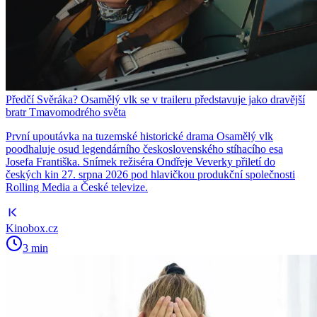
Předčí Svěráka? Osamělý vlk se v traileru představuje jako dravější
bratr Tmavomodrého světa
První upoutávka na tuzemské historické drama Osamělý vlk
poodhaluje osud legendárního československého stíhacího esa
Josefa Františka. Snímek režiséra Ondřeje Veverky přiletí do
českých kin 27. srpna 2026 pod hlavičkou produkční společnosti
Rolling Media a České televize.
Kinobox.cz
3 min