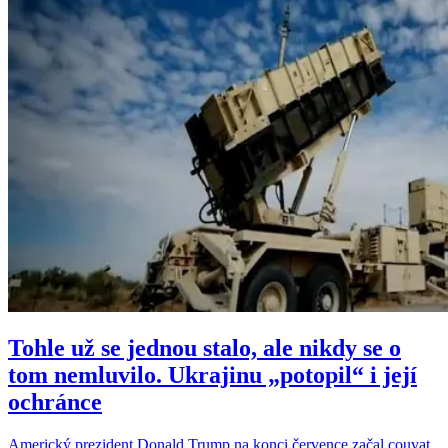
Tohle už se jednou stalo, ale nikdy se o
tom nemluvilo. Ukrajinu „potopil“ i její
ochránce
Americký prezident Donald Trump na konci července začal couvat