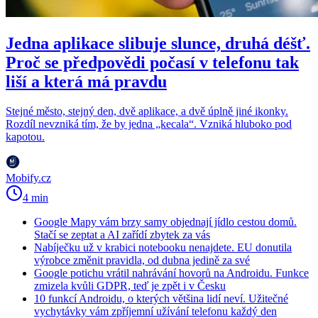
Jedna aplikace slibuje slunce, druhá déšť.
Proč se předpovědi počasí v telefonu tak
liší a která má pravdu
Stejné město, stejný den, dvě aplikace, a dvě úplně jiné ikonky.
Rozdíl nevzniká tím, že by jedna „kecala“. Vzniká hluboko pod
kapotou.
Mobify.cz
4 min
Google Mapy vám brzy samy objednají jídlo cestou domů.
Stačí se zeptat a AI zařídí zbytek za vás
Nabíječku už v krabici notebooku nenajdete. EU donutila
výrobce změnit pravidla, od dubna jedině za své
Google potichu vrátil nahrávání hovorů na Androidu. Funkce
zmizela kvůli GDPR, teď je zpět i v Česku
10 funkcí Androidu, o kterých většina lidí neví. Užitečné
vychytávky vám zpříjemní užívání telefonu každý den