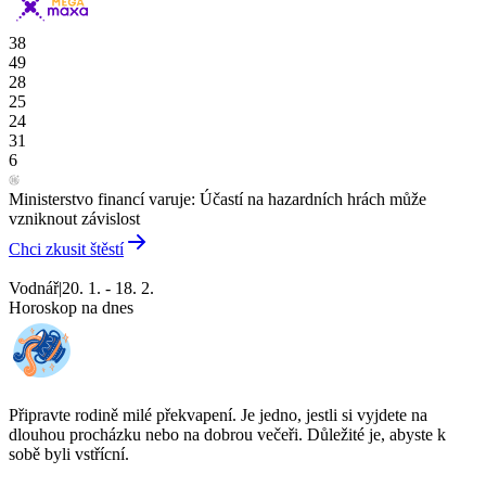
38
49
28
25
24
31
6
Ministerstvo financí varuje: Účastí na hazardních hrách může
vzniknout závislost
Chci zkusit štěstí
Vodnář
|
20. 1. - 18. 2.
Horoskop na dnes
Připravte rodině milé překvapení. Je jedno, jestli si vyjdete na
dlouhou procházku nebo na dobrou večeři. Důležité je, abyste k
sobě byli vstřícní.