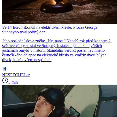
Ve 14 letech skončil na elektrickém křesle. Proces George
Stinneyho trval jediný den
Jeho poslední slova zněla: „Ne, pane.“ Necelý rok před koncem 2.
světové války se stal ve Spojených státech jeden z největších
justičních omylů v historii. Skandální verdikt poslal nevinného
černošského chlapce na elektrické křeslo za vraždy dvou bílých
dívek, které ovšem nespáchal.
NESPECHEJ.cz
3 min