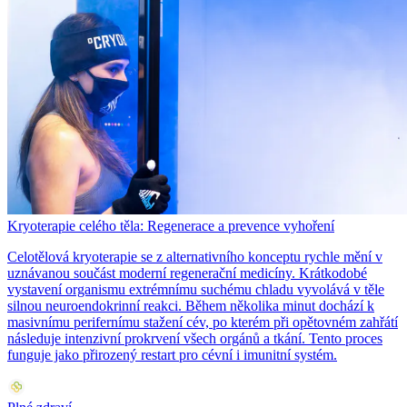
Kryoterapie celého těla: Regenerace a prevence vyhoření
Celotělová kryoterapie se z alternativního konceptu rychle mění v
uznávanou součást moderní regenerační medicíny. Krátkodobé
vystavení organismu extrémnímu suchému chladu vyvolává v těle
silnou neuroendokrinní reakci. Během několika minut dochází k
masivnímu perifernímu stažení cév, po kterém při opětovném zahřátí
následuje intenzivní prokrvení všech orgánů a tkání. Tento proces
funguje jako přirozený restart pro cévní i imunitní systém.