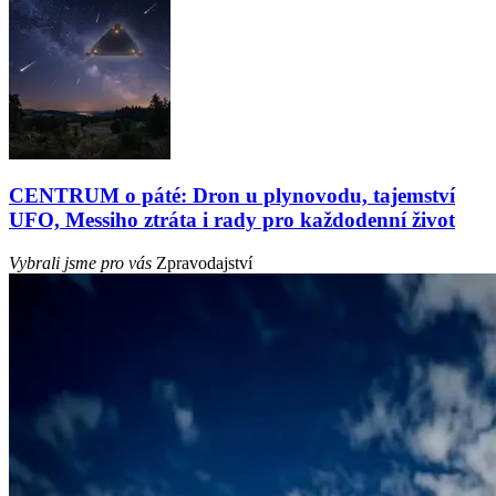
CENTRUM o páté: Dron u plynovodu, tajemství
UFO, Messiho ztráta i rady pro každodenní život
Vybrali jsme pro vás
Zpravodajství