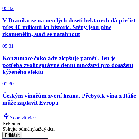
05:32
V Braníku se na necelých deseti hektarech dá přečíst
přes 40 milionů let historie. Stěny jsou plné
zkamenělin, stačí se natáhnout
05:31
Konzumace čokolády zlepšuje paměť. Jen je
potřeba zvolit správné denní množství pro dosažení
kýženého efektu
05:30
Českým vinařům zvoní hrana. Přebytek vína z Itálie
může zaplavit Evropu
Zobrazit více
Reklama
Sbírejte odměny
každý den
Přihlásit