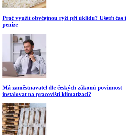
Proč využít obyčejnou rýži při úklidu? Ušetří čas i
peníze
Má zaměstnavatel dle českých zákonů povinnost
instalovat na pracovišti klimatizaci?