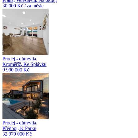
Praha, Veleslavín, Na okraji
30 000 Kč / za měsíc
Prodej - dům/vila
Kroměříž, Ke Splávku
9 990 000 Kč
Prodej - dům/vila
Předboj, K Parku
32 970 000 Kč