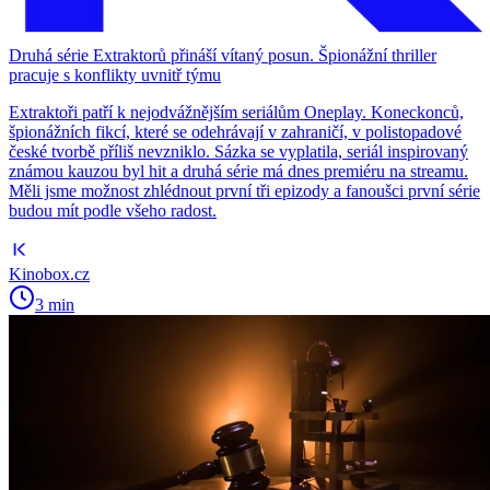
Druhá série Extraktorů přináší vítaný posun. Špionážní thriller
pracuje s konflikty uvnitř týmu
Extraktoři patří k nejodvážnějším seriálům Oneplay. Koneckonců,
špionážních fikcí, které se odehrávají v zahraničí, v polistopadové
české tvorbě příliš nevzniklo. Sázka se vyplatila, seriál inspirovaný
známou kauzou byl hit a druhá série má dnes premiéru na streamu.
Měli jsme možnost zhlédnout první tři epizody a fanoušci první série
budou mít podle všeho radost.
Kinobox.cz
3 min