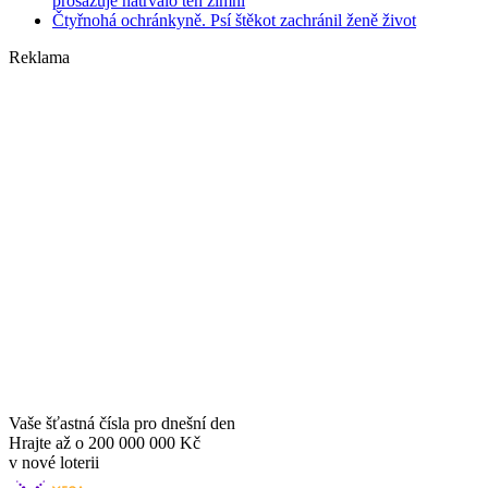
prosazuje natrvalo ten zimní
Čtyřnohá ochránkyně. Psí štěkot zachránil ženě život
Reklama
Vaše šťastná čísla pro dnešní den
Hrajte až o
200 000 000 Kč
v nové loterii