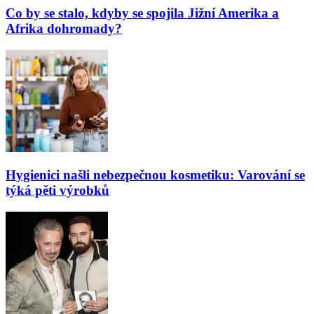
Co by se stalo, kdyby se spojila Jižní Amerika a
Afrika dohromady?
Hygienici našli nebezpečnou kosmetiku: Varování se
týká pěti výrobků