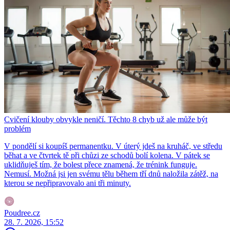
Cvičení klouby obvykle neničí. Těchto 8 chyb už ale může být
problém
V pondělí si koupíš permanentku. V úterý jdeš na kruháč, ve středu
běhat a ve čtvrtek tě při chůzi ze schodů bolí kolena. V pátek se
uklidňuješ tím, že bolest přece znamená, že trénink funguje.
Nemusí. Možná jsi jen svému tělu během tří dnů naložila zátěž, na
kterou se nepřipravovalo ani tři minuty.
Poudree.cz
28. 7. 2026, 15:52