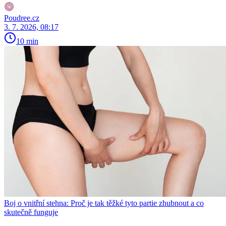
Poudree.cz
3. 7. 2026, 08:17
10 min
Boj o vnitřní stehna: Proč je tak těžké tyto partie zhubnout a co
skutečně funguje