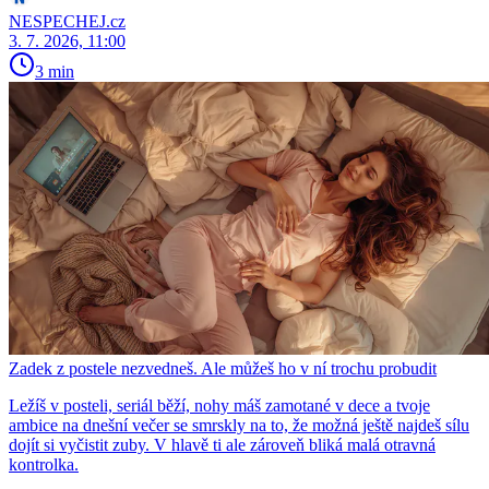
NESPECHEJ.cz
3. 7. 2026, 11:00
3 min
Zadek z postele nezvedneš. Ale můžeš ho v ní trochu probudit
Ležíš v posteli, seriál běží, nohy máš zamotané v dece a tvoje
ambice na dnešní večer se smrskly na to, že možná ještě najdeš sílu
dojít si vyčistit zuby. V hlavě ti ale zároveň bliká malá otravná
kontrolka.