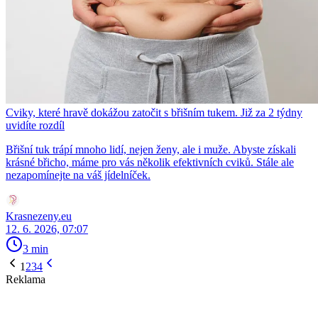
Cviky, které hravě dokážou zatočit s břišním tukem. Již za 2 týdny
uvidíte rozdíl
Břišní tuk trápí mnoho lidí, nejen ženy, ale i muže. Abyste získali
krásné břicho, máme pro vás několik efektivních cviků. Stále ale
nezapomínejte na váš jídelníček.
Krasnezeny.eu
12. 6. 2026, 07:07
3 min
1
2
3
4
Reklama