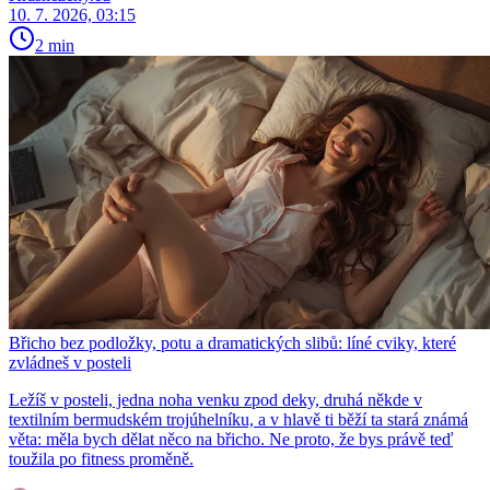
10. 7. 2026, 03:15
2 min
Břicho bez podložky, potu a dramatických slibů: líné cviky, které
zvládneš v posteli
Ležíš v posteli, jedna noha venku zpod deky, druhá někde v
textilním bermudském trojúhelníku, a v hlavě ti běží ta stará známá
věta: měla bych dělat něco na břicho. Ne proto, že bys právě teď
toužila po fitness proměně.