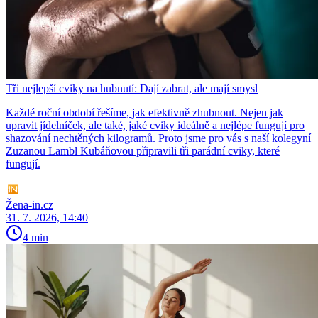
Tři nejlepší cviky na hubnutí: Dají zabrat, ale mají smysl
Každé roční období řešíme, jak efektivně zhubnout. Nejen jak
upravit jídelníček, ale také, jaké cviky ideálně a nejlépe fungují pro
shazování nechtěných kilogramů. Proto jsme pro vás s naší kolegyní
Zuzanou Lambl Kubáňovou připravili tři parádní cviky, které
fungují.
Žena-in.cz
31. 7. 2026, 14:40
4 min