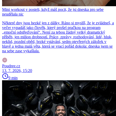
Mini workout v posteli, když máš pocit, že jsi dneska pro sebe
neudělala nic
Některé dny jsou hezké jen z dálky. Ráno si myslíš, že je zvládneš, a
večer vypadáš jako člověk, který prošel pračkou na program
„emoční odstřeďování“. Není za tebou žádný velký dramatický
příběh, jen milion drobností. Práce, zprávy, rozhodování, lidé, hluk,
neklid, pozdní oběd, brzké vstávání, sedm otevřených záložek v
hlavě a jedna malá věta, která se vrací pořád dokola: dneska jsem se
na sebe zase vykašlala.
Poudree.cz
13. 7. 2026, 15:20
9 min