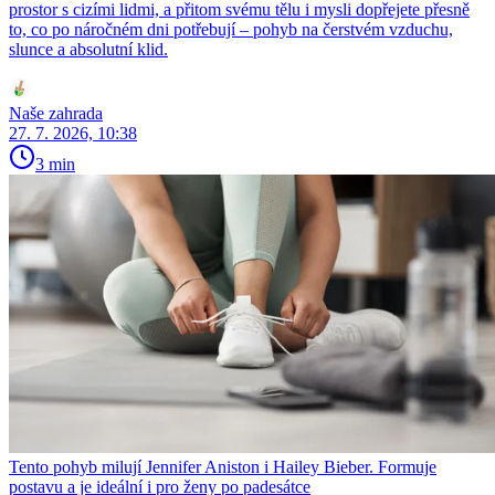
prostor s cizími lidmi, a přitom svému tělu i mysli dopřejete přesně
to, co po náročném dni potřebují – pohyb na čerstvém vzduchu,
slunce a absolutní klid.
Naše zahrada
27. 7. 2026, 10:38
3 min
Tento pohyb milují Jennifer Aniston i Hailey Bieber. Formuje
postavu a je ideální i pro ženy po padesátce