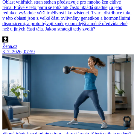
Oblast vnitřních stran stehen představuje pro mnoho žen citlivé
téma. Právě v této partii se totiž tuk často ukládá snadněji a jeho
redukce vyžaduje větší trpělivost i konzistenci. Tvar i distribuce tuku
v této oblasti jsou z velké části ovlivněny genetikou a hormonálními
dispozicemi, a proto bývají změny pomalejší a méně předvídatelné
než u jiných částí těla. Jakou strategii tedy zvolit?
Žena.cz
3. 7. 2026, 07:59
Silový trénink rozhoduje o tom, jak zestárnete. Který cvik je nejlepší