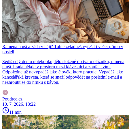
Ramena u uší a záda v háji? Tohle zvládneš vyřešit i večer přímo v
posteli
Sedíš celý den u notebooku, tělo složené do tvaru otázníku, ramena
u uší, brada někde v prostoru mezi klávesnicí a zoufalstvím.
Odpoledne už nevypadáš jako člověk, který pracuje. Vypadáš jako
kancelářská kreveta, která se snaží odpovědět na poslední e-mail a
nezhroutit se do hrnku s kávou.
Poudree.cz
10. 7. 2026, 13:22
11 min