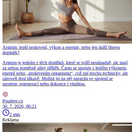
Arginin: lepší prokrvení, výkon a energie, nebo jen další fitness
doplněk?
Arginin je jedním z těch doplňků, které se tváří nenápadně, ale mají
za sebou poměrně silný příběh. Často se spojuje s lepším výkonem,
energií nebo „prokrvením organismu“, což zní trochu technicky, ale
zároveň dost lákavě. Možná jsi na něj narazila ve spojení se
sportem, regenerací nebo dokonce i vitalitou.
Poudree.cz
30. 7. 2026, 06:21
2 min
Reklama