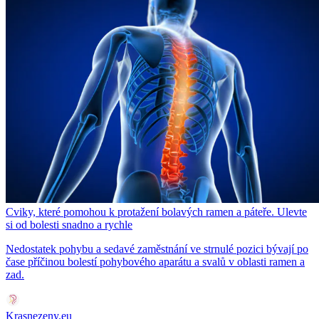
Cviky, které pomohou k protažení bolavých ramen a páteře. Ulevte
si od bolesti snadno a rychle
Nedostatek pohybu a sedavé zaměstnání ve strnulé pozici bývají po
čase příčinou bolestí pohybového aparátu a svalů v oblasti ramen a
zad.
Krasnezeny.eu