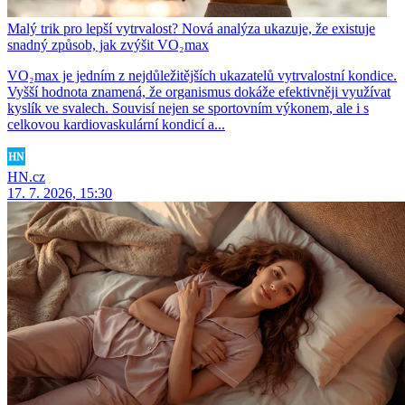
Malý trik pro lepší vytrvalost? Nová analýza ukazuje, že existuje
snadný způsob, jak zvýšit VO₂max
VO₂max je jedním z nejdůležitějších ukazatelů vytrvalostní kondice.
Vyšší hodnota znamená, že organismus dokáže efektivněji využívat
kyslík ve svalech. Souvisí nejen se sportovním výkonem, ale i s
celkovou kardiovaskulární kondicí a...
HN.cz
17. 7. 2026, 15:30