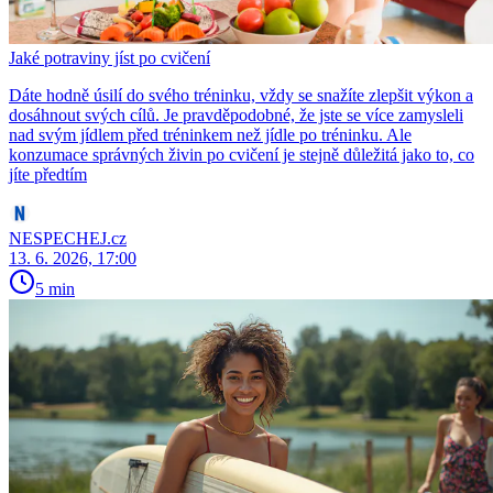
Jaké potraviny jíst po cvičení
Dáte hodně úsilí do svého tréninku, vždy se snažíte zlepšit výkon a
dosáhnout svých cílů. Je pravděpodobné, že jste se více zamysleli
nad svým jídlem před tréninkem než jídle po tréninku. Ale
konzumace správných živin po cvičení je stejně důležitá jako to, co
jíte předtím
NESPECHEJ.cz
13. 6. 2026, 17:00
5 min