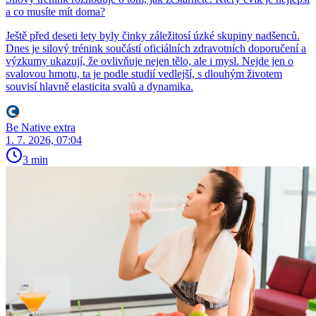
a co musíte mít doma?
Ještě před deseti lety byly činky záležitosí úzké skupiny nadšenců.
Dnes je silový trénink součástí oficiálních zdravotních doporučení a
výzkumy ukazují, že ovlivňuje nejen tělo, ale i mysl. Nejde jen o
svalovou hmotu, ta je podle studií vedlejší, s dlouhým životem
souvisí hlavně elasticita svalů a dynamika.
Be Native extra
1. 7. 2026, 07:04
3 min