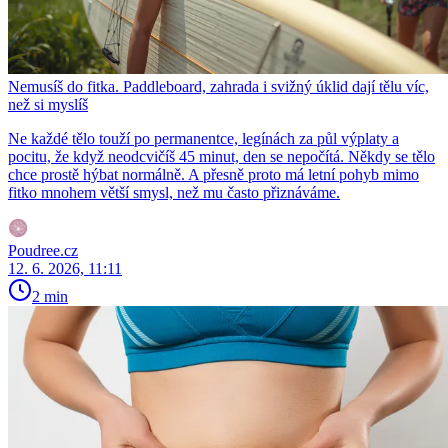
Nemusíš do fitka. Paddleboard, zahrada i svižný úklid dají tělu víc,
než si myslíš
Ne každé tělo touží po permanentce, legínách za půl výplaty a
pocitu, že když neodcvičíš 45 minut, den se nepočítá. Někdy se tělo
chce prostě hýbat normálně. A přesně proto má letní pohyb mimo
fitko mnohem větší smysl, než mu často přiznáváme.
Poudree.cz
12. 6. 2026, 11:11
2 min