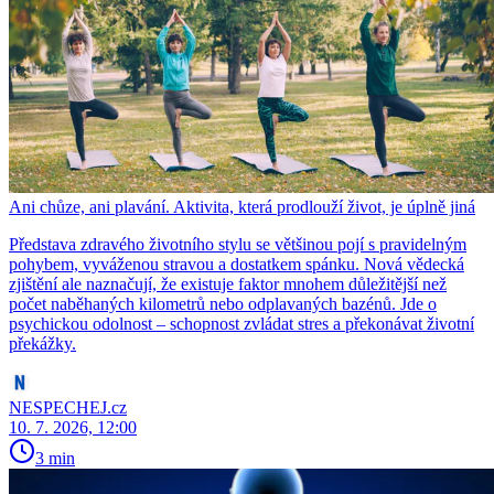
Ani chůze, ani plavání. Aktivita, která prodlouží život, je úplně jiná
Představa zdravého životního stylu se většinou pojí s pravidelným
pohybem, vyváženou stravou a dostatkem spánku. Nová vědecká
zjištění ale naznačují, že existuje faktor mnohem důležitější než
počet naběhaných kilometrů nebo odplavaných bazénů. Jde o
psychickou odolnost – schopnost zvládat stres a překonávat životní
překážky.
NESPECHEJ.cz
10. 7. 2026, 12:00
3 min