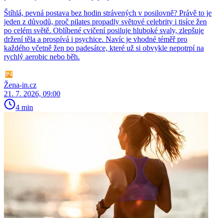
Štíhlá, pevná postava bez hodin strávených v posilovně? Právě to je
jeden z důvodů, proč pilates propadly světové celebrity i tisíce žen
po celém světě. Oblíbené cvičení posiluje hluboké svaly, zlepšuje
držení těla a prospívá i psychice. Navíc je vhodné téměř pro
každého včetně žen po padesátce, které už si obvykle nepotrpí na
rychlý aerobic nebo běh.
Žena-in.cz
21. 7. 2026, 09:00
4 min