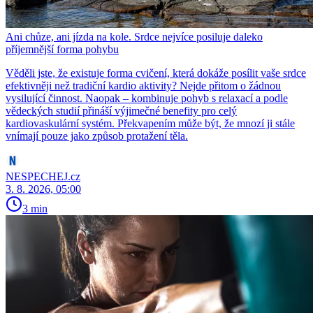
Ani chůze, ani jízda na kole. Srdce nejvíce posiluje daleko
příjemnější forma pohybu
Věděli jste, že existuje forma cvičení, která dokáže posílit vaše srdce
efektivněji než tradiční kardio aktivity? Nejde přitom o žádnou
vysilující činnost. Naopak – kombinuje pohyb s relaxací a podle
vědeckých studií přináší výjimečné benefity pro celý
kardiovaskulární systém. Překvapením může být, že mnozí ji stále
vnímají pouze jako způsob protažení těla.
NESPECHEJ.cz
3. 8. 2026, 05:00
3 min