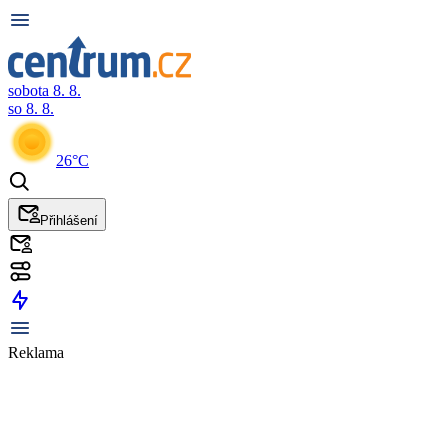
sobota 8. 8.
so 8. 8.
26°C
Přihlášení
Reklama