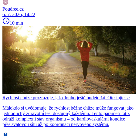
Poudree.cz
6. 7. 2026, 14:22
10 min
Rychlost chůze prozrazuje, jak dlouho ještě budete žít. Otestujte se
Málokdo si uvědomuje, že rychlost běžné chůze může fungovat jako
jednoduchý zdravotní test dostupný každému. Tento parametr totiž
odráží komplexní stav organismu – od kardiovaskulární kondice
přes svalovou sílu až po koordinaci nervového systému.