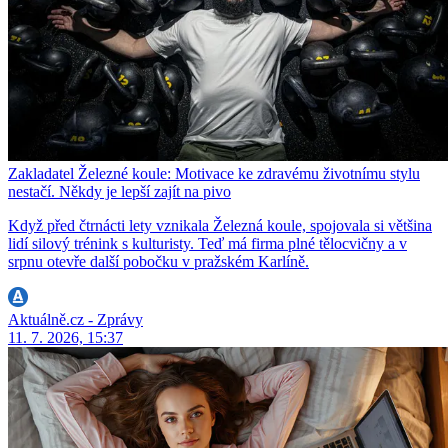
Zakladatel Železné koule: Motivace ke zdravému životnímu stylu
nestačí. Někdy je lepší zajít na pivo
Když před čtrnácti lety vznikala Železná koule, spojovala si většina
lidí silový trénink s kulturisty. Teď má firma plné tělocvičny a v
srpnu otevře další pobočku v pražském Karlíně.
Aktuálně.cz - Zprávy
11. 7. 2026, 15:37