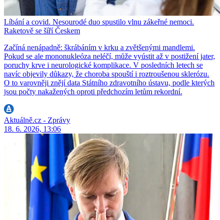
Líbání a covid. Nesourodé duo spustilo vlnu zákeřné nemoci.
Raketově se šíří Českem
Začíná nenápadně: škrábáním v krku a zvětšenými mandlemi.
Pokud se ale mononukleóza neléčí, může vyústit až v postižení jater,
poruchy krve i neurologické komplikace. V posledních letech se
navíc objevily důkazy, že choroba spouští i roztroušenou sklerózu.
O to varovněji znějí data Státního zdravotního ústavu, podle kterých
jsou počty nakažených oproti předchozím letům rekordní.
Aktuálně.cz - Zprávy
18. 6. 2026, 13:06