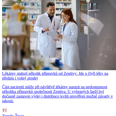
Lékárny stahují několik přípravků od Zentivy: Jde o čtyři léky na
předpis i volný prodej
Část pacientů může při návštěvě lékárny narazit na nedostupnost
několika přípravků společnosti Zentiva. U vybraných šarží byl
dočasně zastaven výdej i distribuce kvůli prověření možné závady v
jakosti.
Trendy Život