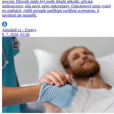
procent. Důvodů může být podle lékařů několik: užívání
antikoncepce, kila navíc nebo mikroplasty. Onkologové proto volají
po změnách, chtěli prosadit například rozšíření screeningu. S
návrhem ale neuspěli.
Aktuálně.cz - Zprávy
9. 7. 2026, 03:30