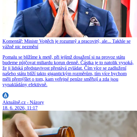
Komentář: Ministr Vojtěch je rozumný a pracovitý, ale... Takhle se
vážně nic nezmění
Pomalu se blížíme k metě, při jejímž dosažení si na provoz státu
budeme půjčovat miliardu korun denně. Částka je to natolik vysoká,
že ji lidská představivost přestává zvládat. Čím více se zadlužení
našeho státu blíží takto gigantickým rozměrům, tím více bychom
měli přemýšlet o tom, kam veřejné peníze směřují a zda jsou
vynakládány efektivně.
Aktuálně.cz - Názory
18. 6. 2026, 11:17