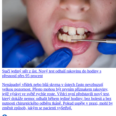
Stačí jediný stěr z úst. Nový test odhalí rakovinu do hodiny s
přesností přes 95 procent
Nenápadný vřídek nebo bílá skvrna v ústech často nevzbuzují
velkou pozornost. Přesto mohou být prvním příznakem rakoviny,
jejíž výskyt ve světě rychle roste. Vědci nyní představili nový test,
který dokáže nemoc odhalit během jediné hodiny: bez bolesti a bez
nutnosti chirurgického odběru tkáně. Pokud uspěje v praxi, mohl by
změnit způsob, jakým se pacienti vyšetřují.