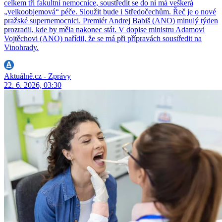
celkem tři fakultní nemocnice, soustředit se do ní má veškerá
„velkoobjemová“ péče. Sloužit bude i Středočechům. Řeč je o nové
pražské supernemocnici. Premiér Andrej Babiš (ANO) minulý týden
prozradil, kde by měla nakonec stát. V dopise ministru Adamovi
Vojtěchovi (ANO) nařídil, že se má při přípravách soustředit na
Vinohrady.
Aktuálně.cz - Zprávy
22. 6. 2026, 03:30