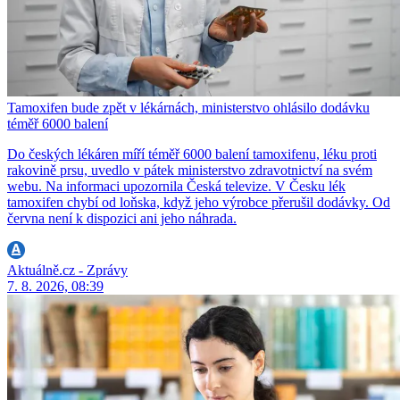
Tamoxifen bude zpět v lékárnách, ministerstvo ohlásilo dodávku
téměř 6000 balení
Do českých lékáren míří téměř 6000 balení tamoxifenu, léku proti
rakovině prsu, uvedlo v pátek ministerstvo zdravotnictví na svém
webu. Na informaci upozornila Česká televize. V Česku lék
tamoxifen chybí od loňska, když jeho výrobce přerušil dodávky. Od
června není k dispozici ani jeho náhrada.
Aktuálně.cz - Zprávy
7. 8. 2026, 08:39