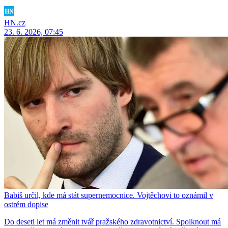
HN.cz
23. 6. 2026, 07:45
Babiš určil, kde má stát supernemocnice. Vojtěchovi to oznámil v
ostrém dopise
Do deseti let má změnit tvář pražského zdravotnictví. Spolknout má