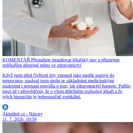
KOMENTÁŘ Přestaňme ztrapňovat lékařský stav a přiznejme
nelékařům důstojné místo ve zdravotnictví
Když jsem před čtyřiceti lety vstoupil jako medik poprvé do
nemocnice, nasával jsem spolu se základními medicínskými
znalostmi i nepsaná pravidla o tom, jak zdravotnictví funguje. Patřilo
mezi ně i přesvědčení, že o všem důležitém rozhodují lékaři a že
jejich hierarchie je jednoznačně vertikální.
Aktuálně.cz - Názory
11. 7. 2026, 10:59