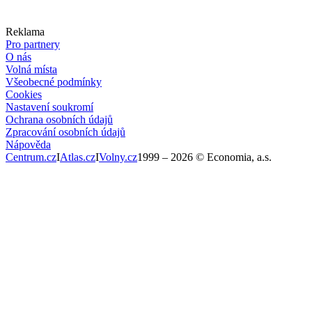
Reklama
Pro partnery
O nás
Volná místa
Všeobecné podmínky
Cookies
Nastavení soukromí
Ochrana osobních údajů
Zpracování osobních údajů
Nápověda
Centrum.cz
I
Atlas.cz
I
Volny.cz
1999 –
2026
© Economia, a.s.