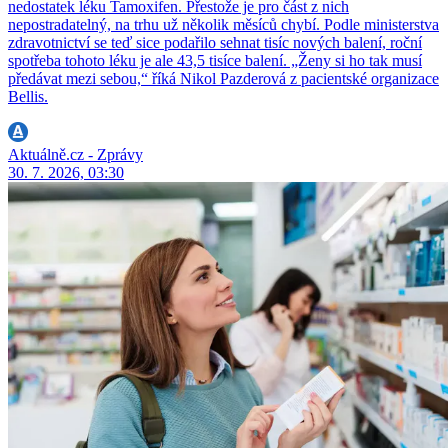
nedostatek léku Tamoxifen. Přestože je pro část z nich
nepostradatelný, na trhu už několik měsíců chybí. Podle ministerstva
zdravotnictví se teď sice podařilo sehnat tisíc nových balení, roční
spotřeba tohoto léku je ale 43,5 tisíce balení. „Ženy si ho tak musí
předávat mezi sebou,“ říká Nikol Pazderová z pacientské organizace
Bellis.
Aktuálně.cz - Zprávy
30. 7. 2026, 03:30