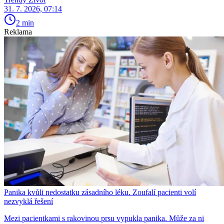
31. 7. 2026, 07:14
2 min
Reklama
Panika kvůli nedostatku zásadního léku. Zoufalí pacienti volí
nezvyklá řešení
Mezi pacientkami s rakovinou prsu vypukla panika. Může za ni