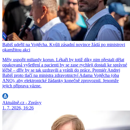
Babiš udeřil na Vojtěcha. Kvůli zásadní novince žádá po ministrovi
okamžitou akci
Měly uspořit miliardy korun. Lékaři by totiž díky nim přestali dělat
opakovaná vyšetření a pacienti by se zase rychleji dostali ke správné
léčbě – dřív by se tak uzdravili a vrátili do práce. Premiér Andrej
Babiš proto tlačí na ministra zdravotnictví Adama Vojtěcha (oba
ANO), aby elektronické žádanky konečně zprovoznil. Jenomže
jejich příprava vázne.
Aktuálně.cz - Zprávy
1. 7. 2026, 16:26