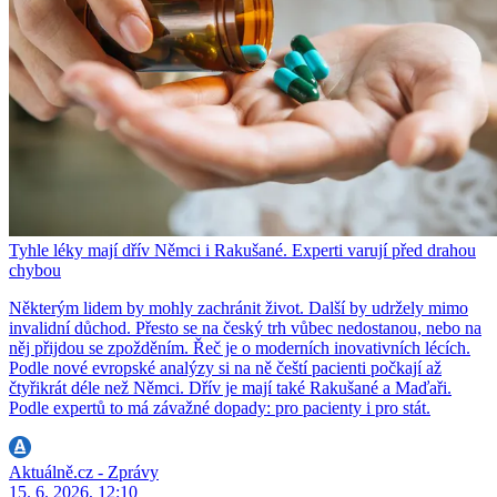
Tyhle léky mají dřív Němci i Rakušané. Experti varují před drahou
chybou
Některým lidem by mohly zachránit život. Další by udržely mimo
invalidní důchod. Přesto se na český trh vůbec nedostanou, nebo na
něj přijdou se zpožděním. Řeč je o moderních inovativních lécích.
Podle nové evropské analýzy si na ně čeští pacienti počkají až
čtyřikrát déle než Němci. Dřív je mají také Rakušané a Maďaři.
Podle expertů to má závažné dopady: pro pacienty i pro stát.
Aktuálně.cz - Zprávy
15. 6. 2026, 12:10