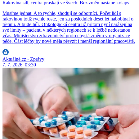
Rakovina sílí, centra praskají ve švech. Bez změn nastane kolaps
Musíme jednat. A to rychle, shodují se odborníci. Počet lidí s
rakovinou totiž rychle roste, jen za posledních deset let nabobtnal o
třetinu. A bude hůř. Onkologická centra už přitom nyní narážejí na
své limity – pacienti v některých regionech se k léčbě nedostanou
včas. Ministerstvo zdravotnictví proto chystá změnu v organizace
péče. Část léčby by nově měla převzít i menší regionální pracoviště.
Aktuálně.cz - Zprávy
7. 7. 2026, 03:30