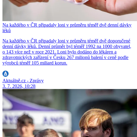
Na každého v ČR připadaly loni v průměru téměř dvě denní dávky
léků
Na každého v ČR připadaly loni v průměru téměř dvě doporučené
denní dávky léků. Denní průměr byl téměř 1992 na 1000 obyvatel,
o 143 více než v roce 2021. Loni bylo dodáno do lékáren a
zdravotnických zařízení v Česku 267 milionů balení v ceně podle
výrobců téměř 105 miliard korun.
Aktuálně.cz - Zprávy
3. 7. 2026, 10:28