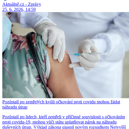
Aktuálně.cz - Zprávy
25. 6. 2026, 14:59
Pozůstalí po zemřelých kvůli očkování proti covidu mohou žádat
náhradu útrap
Pozůstalí po lidech, kteří zemřeli v příčinné souvislosti s očkováním
proti covidu-19, mohou vůči státu uplatňovat nárok na náhradu
duševních útrap. Výklad zákona ujasnil novým rozsudkem Nejvyšší