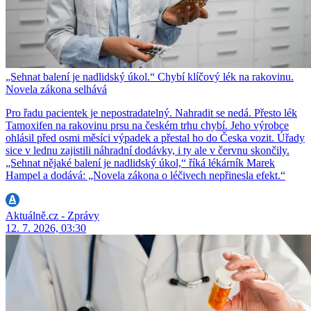
„Sehnat balení je nadlidský úkol.“ Chybí klíčový lék na rakovinu.
Novela zákona selhává
Pro řadu pacientek je nepostradatelný. Nahradit se nedá. Přesto lék
Tamoxifen na rakovinu prsu na českém trhu chybí. Jeho výrobce
ohlásil před osmi měsíci výpadek a přestal ho do Česka vozit. Úřady
sice v lednu zajistili náhradní dodávky, i ty ale v červnu skončily.
„Sehnat nějaké balení je nadlidský úkol,“ říká lékárník Marek
Hampel a dodává: „Novela zákona o léčivech nepřinesla efekt.“
Aktuálně.cz - Zprávy
12. 7. 2026, 03:30