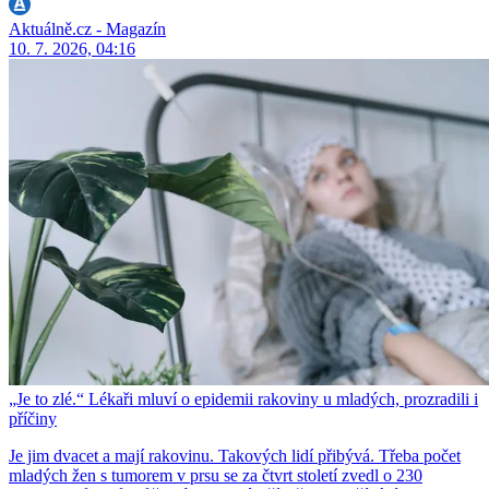
Aktuálně.cz - Magazín
10. 7. 2026, 04:16
„Je to zlé.“ Lékaři mluví o epidemii rakoviny u mladých, prozradili i
příčiny
Je jim dvacet a mají rakovinu. Takových lidí přibývá. Třeba počet
mladých žen s tumorem v prsu se za čtvrt století zvedl o 230