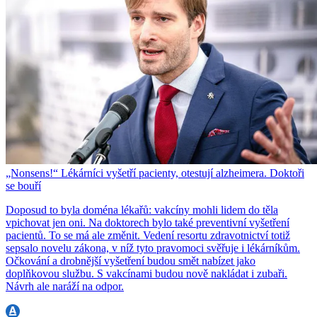
„Nonsens!“ Lékárníci vyšetří pacienty, otestují alzheimera. Doktoři
se bouří
Doposud to byla doména lékařů: vakcíny mohli lidem do těla
vpichovat jen oni. Na doktorech bylo také preventivní vyšetření
pacientů. To se má ale změnit. Vedení resortu zdravotnictví totiž
sepsalo novelu zákona, v níž tyto pravomoci svěřuje i lékárníkům.
Očkování a drobnější vyšetření budou smět nabízet jako
doplňkovou službu. S vakcínami budou nově nakládat i zubaři.
Návrh ale naráží na odpor.