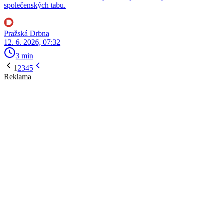
společenských tabu.
Pražská Drbna
12. 6. 2026, 07:32
3 min
1
2
3
4
5
Reklama