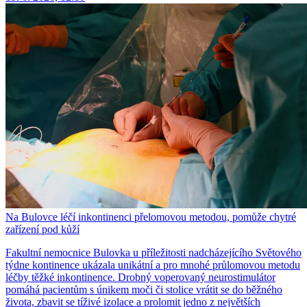
Na Bulovce léčí inkontinenci přelomovou metodou, pomůže chytré
zařízení pod kůží
Fakultní nemocnice Bulovka u příležitosti nadcházejícího Světového
týdne kontinence ukázala unikátní a pro mnohé průlomovou metodu
léčby těžké inkontinence. Drobný voperovaný neurostimulátor
pomáhá pacientům s únikem moči či stolice vrátit se do běžného
života, zbavit se tíživé izolace a prolomit jedno z největších