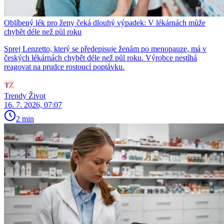
Oblíbený lék pro ženy čeká dlouhý výpadek: V lékárnách může
chybět déle než půl roku
Sprej Lenzetto, který se předepisuje ženám po menopauze, má v
českých lékárnách chybět déle než půl roku. Výrobce nestíhá
reagovat na prudce rostoucí poptávku.
Trendy Život
16. 7. 2026, 07:07
2 min