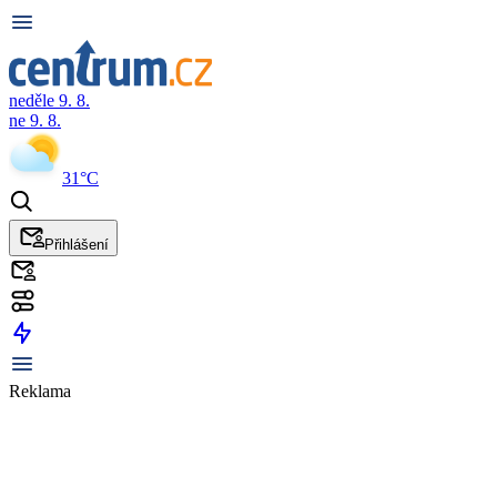
neděle 9. 8.
ne 9. 8.
31°C
Přihlášení
Reklama