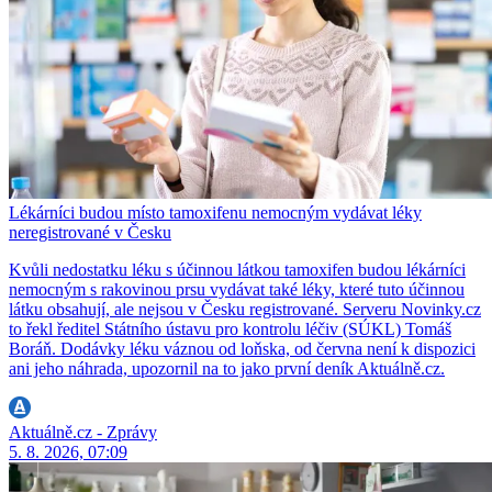
Lékárníci budou místo tamoxifenu nemocným vydávat léky
neregistrované v Česku
Kvůli nedostatku léku s účinnou látkou tamoxifen budou lékárníci
nemocným s rakovinou prsu vydávat také léky, které tuto účinnou
látku obsahují, ale nejsou v Česku registrované. Serveru Novinky.cz
to řekl ředitel Státního ústavu pro kontrolu léčiv (SÚKL) Tomáš
Boráň. Dodávky léku váznou od loňska, od června není k dispozici
ani jeho náhrada, upozornil na to jako první deník Aktuálně.cz.
Aktuálně.cz - Zprávy
5. 8. 2026, 07:09