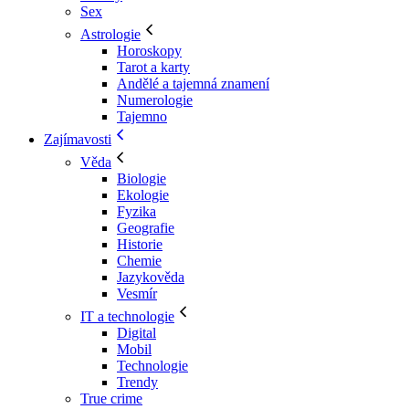
Sex
Astrologie
Horoskopy
Tarot a karty
Andělé a tajemná znamení
Numerologie
Tajemno
Zajímavosti
Věda
Biologie
Ekologie
Fyzika
Geografie
Historie
Chemie
Jazykověda
Vesmír
IT a technologie
Digital
Mobil
Technologie
Trendy
True crime