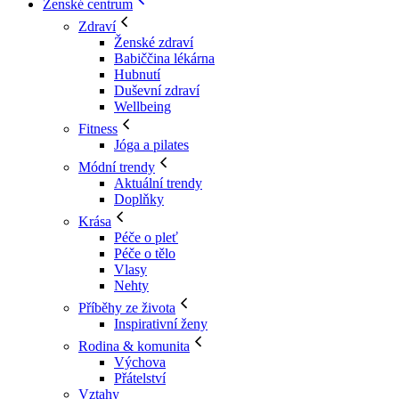
Ženské centrum
Zdraví
Ženské zdraví
Babiččina lékárna
Hubnutí
Duševní zdraví
Wellbeing
Fitness
Jóga a pilates
Módní trendy
Aktuální trendy
Doplňky
Krása
Péče o pleť
Péče o tělo
Vlasy
Nehty
Příběhy ze života
Inspirativní ženy
Rodina & komunita
Výchova
Přátelství
Vztahy