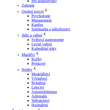
Pro hospodyňky
Zahrada
Osobní rozvoj
Psychologie
Management
Kariéra
Spiritualita a náboženství
Jídlo a vaření
Světová gastronomie
Levné vaření
Kulinářské triky
Mazlíčci
Kočky
Pejskové
Hobby
Modelářství
Včelařství
Rybaření
Letectví
Automobilismus
Adrenalin
Sběratelství
Houbaření