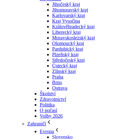
Jihočeský kraj
Jihomoravský kraj
Karlovarský kraj
Kraj Vysočina
Králověhradecký kraj
Liberecký kraj
Moravskoslezský kraj
Olomoucký kraj
Pardubický kraj
Plzeňský kraj
Středočeský kraj
Ústecký kraj
Zlínský kraj
Praha
Brno
Ostrava
Školství
Zdravotnictví
Politika
O počasí
Volby 2026
Zahraničí
Evropa
Slovensko