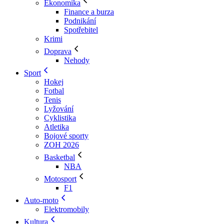
Ekonomika
Finance a burza
Podnikání
Spotřebitel
Krimi
Doprava
Nehody
Sport
Hokej
Fotbal
Tenis
Lyžování
Cyklistika
Atletika
Bojové sporty
ZOH 2026
Basketbal
NBA
Motosport
F1
Auto-moto
Elektromobily
Kultura