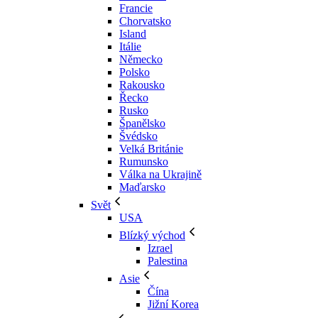
Francie
Chorvatsko
Island
Itálie
Německo
Polsko
Rakousko
Řecko
Rusko
Španělsko
Švédsko
Velká Británie
Rumunsko
Válka na Ukrajině
Maďarsko
Svět
USA
Blízký východ
Izrael
Palestina
Asie
Čína
Jižní Korea