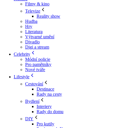
Filmy & kino
Televize
Reality show
Hudba
Hry
Literatura
Výtvarné umění
Divadlo
Digi a stream
Celebrity
Módní policie
Pro pamětníky
Nové tváře
Lifestyle
Cestování
Destinace
Rady na cesty
Bydlení
Interiery
Rady do domu
DIY
Pro kutily