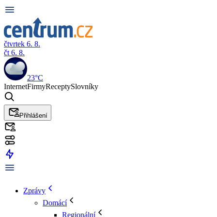
čtvrtek 6. 8.
čt 6. 8.
23°C
Internet
Firmy
Recepty
Slovníky
Přihlášení
Zprávy
Domácí
Regionální