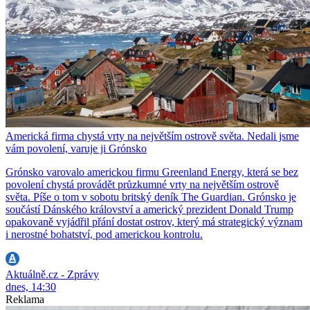
Americká firma chystá vrty na největším ostrově světa. Nedali jsme
vám povolení, varuje ji Grónsko
Grónsko varovalo americkou firmu Greenland Energy, která se bez
povolení chystá provádět průzkumné vrty na největším ostrově
světa. Píše o tom v sobotu britský deník The Guardian. Grónsko je
součástí Dánského království a americký prezident Donald Trump
opakovaně vyjádřil přání dostat ostrov, který má strategický význam
i nerostné bohatství, pod americkou kontrolu.
Aktuálně.cz - Zprávy
dnes, 14:30
Reklama