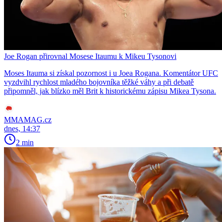
Joe Rogan přirovnal Mosese Itaumu k Mikeu Tysonovi
Moses Itauma si získal pozornost i u Joea Rogana. Komentátor UFC
vyzdvihl rychlost mladého bojovníka těžké váhy a při debatě
připomněl, jak blízko měl Brit k historickému zápisu Mikea Tysona.
MMAMAG.cz
dnes, 14:37
2 min