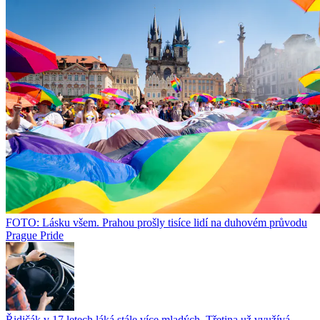
FOTO: Lásku všem. Prahou prošly tisíce lidí na duhovém průvodu
Prague Pride
Řidičák v 17 letech láká stále více mladých. Třetina už využívá