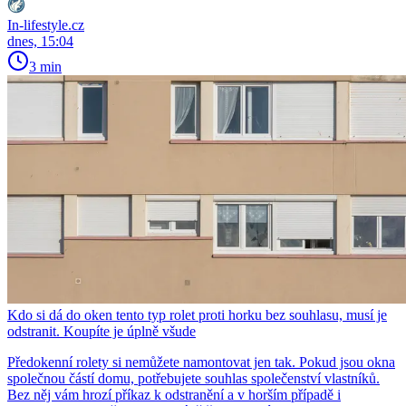
In-lifestyle.cz
dnes, 15:04
3 min
Kdo si dá do oken tento typ rolet proti horku bez souhlasu, musí je
odstranit. Koupíte je úplně všude
Předokenní rolety si nemůžete namontovat jen tak. Pokud jsou okna
společnou částí domu, potřebujete souhlas společenství vlastníků.
Bez něj vám hrozí příkaz k odstranění a v horším případě i