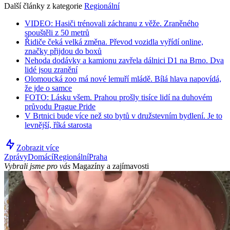
Další články z kategorie
Regionální
VIDEO: Hasiči trénovali záchranu z věže. Zraněného
spouštěli z 50 metrů
Řidiče čeká velká změna. Převod vozidla vyřídí online,
značky přijdou do boxů
Nehoda dodávky a kamionu zavřela dálnici D1 na Brno. Dva
lidé jsou zranění
Olomoucká zoo má nové lemuří mládě. Bílá hlava napovídá,
že jde o samce
FOTO: Lásku všem. Prahou prošly tisíce lidí na duhovém
průvodu Prague Pride
V Brtnici bude více než sto bytů v družstevním bydlení. Je to
levnější, říká starosta
Zobrazit více
Zprávy
Domácí
Regionální
Praha
Vybrali jsme pro vás
Magazíny a zajímavosti