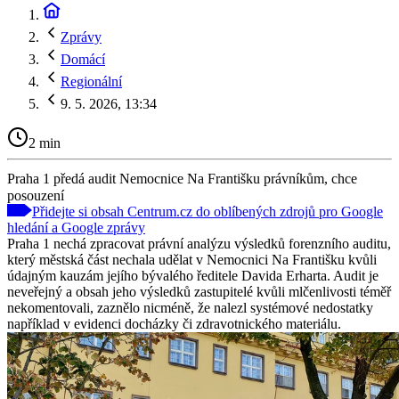
Zprávy
Domácí
Regionální
9. 5. 2026, 13:34
2 min
Praha 1 předá audit Nemocnice Na Františku právníkům, chce
posouzení
Přidejte si obsah Centrum.cz do oblíbených zdrojů pro Google
hledání a Google zprávy
Praha 1 nechá zpracovat právní analýzu výsledků forenzního auditu,
který městská část nechala udělat v Nemocnici Na Františku kvůli
údajným kauzám jejího bývalého ředitele Davida Erharta. Audit je
neveřejný a obsah jeho výsledků zastupitelé kvůli mlčenlivosti téměř
nekomentovali, zaznělo nicméně, že nalezl systémové nedostatky
například v evidenci docházky či zdravotnického materiálu.