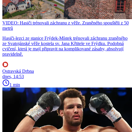
VIDEO: Hasiči trénovali záchranu z věže. Zraněného spouštěli z 50
metrů
Hasiči-lezci ze stanice Frýdek-Místek trénovali záchranu zraněného
ze Svatojánské věže kostela sv. Jana Křtitele ve Frýdku. Podobná
cvičení, která je mají připravit na komplikované zásahy, absolvují
pravidelně.
Ostravská Drbna
dnes, 14:53
1 min