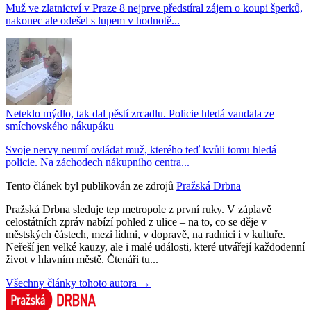
Muž ve zlatnictví v Praze 8 nejprve předstíral zájem o koupi šperků,
nakonec ale odešel s lupem v hodnotě...
Neteklo mýdlo, tak dal pěstí zrcadlu. Policie hledá vandala ze
smíchovského nákupáku
Svoje nervy neumí ovládat muž, kterého teď kvůli tomu hledá
policie. Na záchodech nákupního centra...
Tento článek byl publikován ze zdrojů
Pražská Drbna
Pražská Drbna sleduje tep metropole z první ruky. V záplavě
celostátních zpráv nabízí pohled z ulice – na to, co se děje v
městských částech, mezi lidmi, v dopravě, na radnici i v kultuře.
Neřeší jen velké kauzy, ale i malé události, které utvářejí každodenní
život v hlavním městě. Čtenáři tu...
Všechny články tohoto autora →