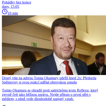
Pohádky bez konce
dnes, 15:05
10 min
Drsný vtip na adresu Tomia Okamury udeřil hned 2x: Předseda
Sněmovny si svou reakcí udělal obrovskou ostudu
Tomio Okamura se ohradil proti satirickému textu Reflexu, který
zjevně četl jako běžnou zprávu. Nejde přitom o první střet s
médiem, s nímž vede dlouhodobě napjatý vztah.