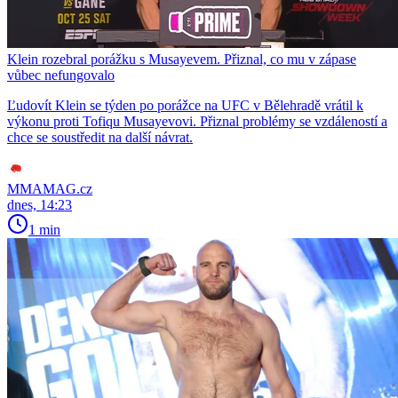
Klein rozebral porážku s Musayevem. Přiznal, co mu v zápase
vůbec nefungovalo
Ľudovít Klein se týden po porážce na UFC v Bělehradě vrátil k
výkonu proti Tofiqu Musayevovi. Přiznal problémy se vzdáleností a
chce se soustředit na další návrat.
MMAMAG.cz
dnes, 14:23
1 min