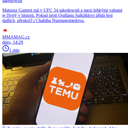
takedownů
Mateusz Gamrot má v UFC 54 takedownů a mezi lehkými vahami
je čtvrtý v historii. Pokud proti Quillanu Salkilldovi přidá šest
dalších, přeskočí i Chabiba Nurmagomedova.
MMAMAG.cz
dnes, 14:29
1 min