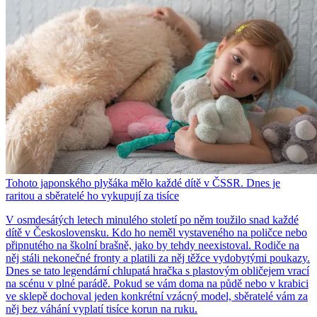
Tohoto japonského plyšáka mělo každé dítě v ČSSR. Dnes je
raritou a sběratelé ho vykupují za tisíce
V osmdesátých letech minulého století po něm toužilo snad každé
dítě v Československu. Kdo ho neměl vystaveného na poličce nebo
připnutého na školní brašně, jako by tehdy neexistoval. Rodiče na
něj stáli nekonečné fronty a platili za něj těžce vydobytými poukazy.
Dnes se tato legendární chlupatá hračka s plastovým obličejem vrací
na scénu v plné parádě. Pokud se vám doma na půdě nebo v krabici
ve sklepě dochoval jeden konkrétní vzácný model, sběratelé vám za
něj bez váhání vyplatí tisíce korun na ruku.