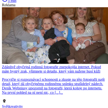
3 min
Reklama
Zdánlivě obyčejná rodinná fotografie znepokojila internet. Pokud
máte bystrý zrak, všimnete si detailu, který vám nažene husí kůži
Procvičte si rozpoznávací schopnosti a zkuste na této fotografii najít
detail, který dá obyčejnému rodinnému snímku strašidelný nádech.
Deník Webniusy upozornil na fotografii, která koluje po internetu.
Na první pohled na ní není nic, co [...]...
Světkreativity