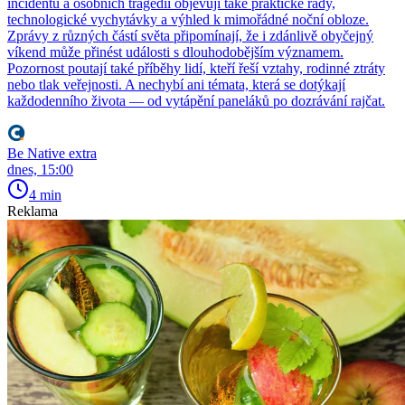
incidentů a osobních tragédií objevují také praktické rady,
technologické vychytávky a výhled k mimořádné noční obloze.
Zprávy z různých částí světa připomínají, že i zdánlivě obyčejný
víkend může přinést události s dlouhodobějším významem.
Pozornost poutají také příběhy lidí, kteří řeší vztahy, rodinné ztráty
nebo tlak veřejnosti. A nechybí ani témata, která se dotýkají
každodenního života — od vytápění paneláků po dozrávání rajčat.
Be Native extra
dnes, 15:00
4 min
Reklama