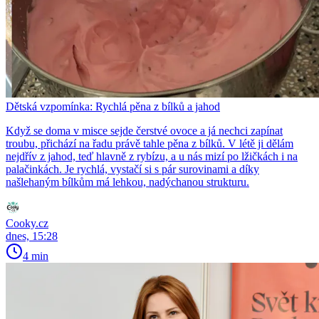
Dětská vzpomínka: Rychlá pěna z bílků a jahod
Když se doma v misce sejde čerstvé ovoce a já nechci zapínat
troubu, přichází na řadu právě tahle pěna z bílků. V létě ji dělám
nejdřív z jahod, teď hlavně z rybízu, a u nás mizí po lžičkách i na
palačinkách. Je rychlá, vystačí si s pár surovinami a díky
našlehaným bílkům má lehkou, nadýchanou strukturu.
Cooky.cz
dnes, 15:28
4 min