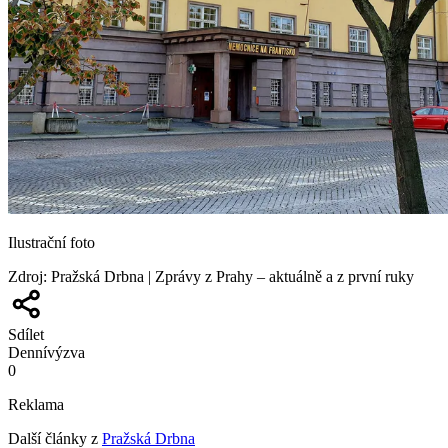
Ilustrační foto
Zdroj
:
Pražská Drbna | Zprávy z Prahy – aktuálně a z první ruky
Sdílet
Denní
výzva
0
Reklama
Další články z
Pražská Drbna