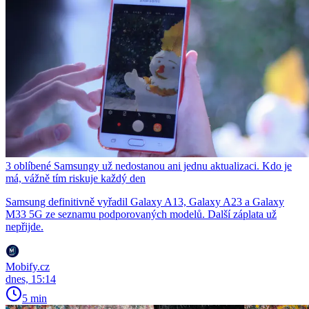
3 oblíbené Samsungy už nedostanou ani jednu aktualizaci. Kdo je
má, vážně tím riskuje každý den
Samsung definitivně vyřadil Galaxy A13, Galaxy A23 a Galaxy
M33 5G ze seznamu podporovaných modelů. Další záplata už
nepřijde.
Mobify.cz
dnes, 15:14
5 min