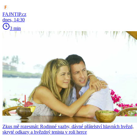
FAJNTIP.cz
dnes, 14:30
3 min
Zkus mě rozesmát: Rodinné vazby, dávné přátelství hlavních hvězd,
skryté odkazy a hvězdný tenista v roli herce