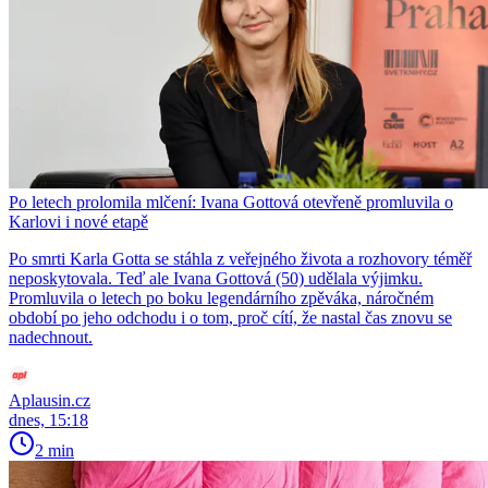
Po letech prolomila mlčení: Ivana Gottová otevřeně promluvila o
Karlovi i nové etapě
Po smrti Karla Gotta se stáhla z veřejného života a rozhovory téměř
neposkytovala. Teď ale Ivana Gottová (50) udělala výjimku.
Promluvila o letech po boku legendárního zpěváka, náročném
období po jeho odchodu i o tom, proč cítí, že nastal čas znovu se
nadechnout.
Aplausin.cz
dnes, 15:18
2 min