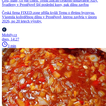
Češi, máte, co jste chtěli. Temu zničilo českého dodavatele Alzy.
Švadleny v Prostějově šijí poslední kusy, pak dílnu zavřou
Česká firma FIXED.zone přišla kvůli Temu o třetinu byznysu.
Vlastnila kožedělnou dílnu v Prostějově, kterou zavřela v únoru
2026, po 20 letech výroby.
Mobify.cz
dnes, 14:27
3 min