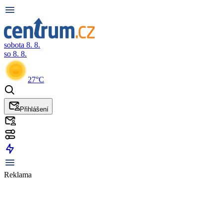
sobota 8. 8.
so 8. 8.
27°C
Přihlášení
Reklama