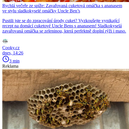
Rychlá večeře ze spíže: Zavařovaná cuketová omáčka s ananasem
ve stylu sladkokyselé omáčky Uncle Ben’s
Pustili jste se do zpracování úrody cuket? Vyzkoušejte vynikající
recept na domácí cuketové Uncle Bens s ananasem! Sladkokyselá
zavařovaná omáčka se zeleninou, která perfektně doplní rýži i maso.
Cooky.cz
dnes, 14:26
3 min
Reklama