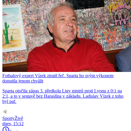
Fotbalový expert Vízek ztratil řeč. Sparta ho svým výkonem
donutila jenom chválit
Sparta otočila zápas 3. předkola Ligy mistrů proti Lyonu z 0:1 na
2:1, a to v sestavě bez Haraslína v základu. Ladislav Vízek z toho
byl paf.
SportyŽivě
dnes, 15:12