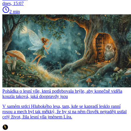
dnes, 15:07
2 min
Pohádka o lesní víle, která potřebovala brýle, aby konečně viděla
kouzla taková, jaká doopravdy jsou
V samém srdci Hlubokého lesa, tam, kde se kapradí lesklo ranní
rosou a mech byl tak měkký, že by si na něm člověk nejraději ustlal
celý život, žila lesní víla jménem Líra.