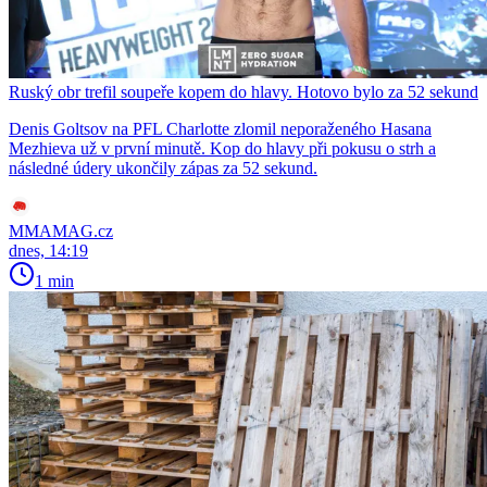
Ruský obr trefil soupeře kopem do hlavy. Hotovo bylo za 52 sekund
Denis Goltsov na PFL Charlotte zlomil neporaženého Hasana
Mezhieva už v první minutě. Kop do hlavy při pokusu o strh a
následné údery ukončily zápas za 52 sekund.
MMAMAG.cz
dnes, 14:19
1 min