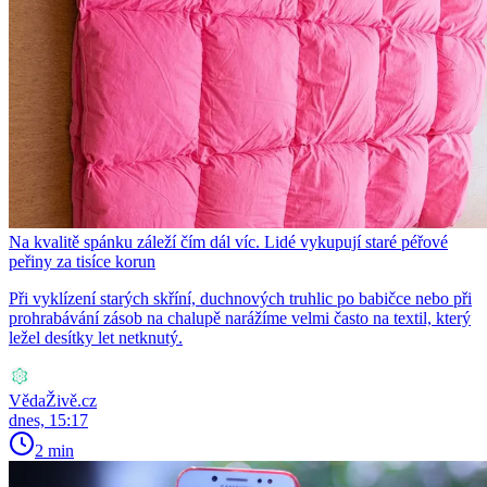
Na kvalitě spánku záleží čím dál víc. Lidé vykupují staré péřové
peřiny za tisíce korun
Při vyklízení starých skříní, duchnových truhlic po babičce nebo při
prohrabávání zásob na chalupě narážíme velmi často na textil, který
ležel desítky let netknutý.
VědaŽivě.cz
dnes, 15:17
2 min