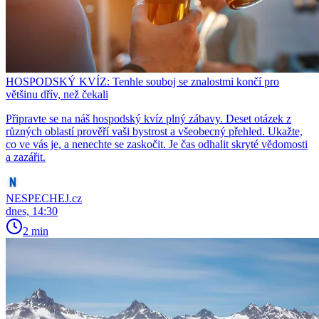
HOSPODSKÝ KVÍZ: Tenhle souboj se znalostmi končí pro
většinu dřív, než čekali
Připravte se na náš hospodský kvíz plný zábavy. Deset otázek z
různých oblastí prověří vaši bystrost a všeobecný přehled. Ukažte,
co ve vás je, a nenechte se zaskočit. Je čas odhalit skryté vědomosti
a zazářit.
NESPECHEJ.cz
dnes, 14:30
2 min