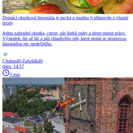
Domácí okurková limonáda je pecka a snadno ji připravíte z vlastní
úrody
Jedna zahradní okurka, citron, pár lístků máty a deset minut práce.
Výsledek: litr až litr a půl chladivého pití, které nemá se sirupovou
limonádou nic společného.
Chalupáři-Zahrádkáři
dnes, 14:57
3 min