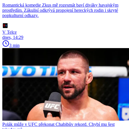
Romantická komedie Zkus mě rozesmát baví diváky havajským
prostředím. Zákulisí odkrývá propojení hereckých rodin i skryté
popkulturní odkazy.
V Telce
dnes, 14:29
3 min
Polák může v UFC překonat Chabibův rekord. Chybí mu šest