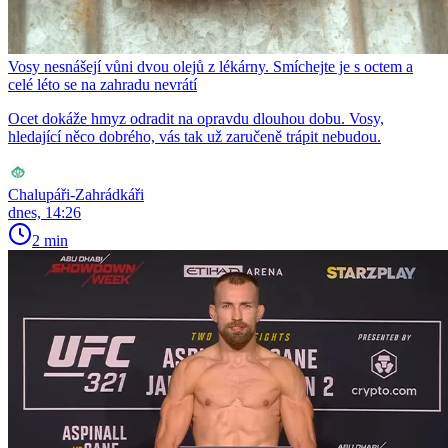
Vosy nesnášejí vůni dvou olejů z lékárny. Smíchejte je s octem a
celé léto se na zahradu nevrátí
Ocet dokáže hmyz odradit na opravdu dlouhou dobu. Vosy,
hledající něco dobrého, vás tak už zaručeně trápit nebudou.
Chalupáři-Zahrádkáři
dnes, 14:26
2 min