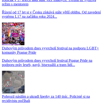
režim s mentorem
Řízení od 17 let si v Česku získává stále větší oblibu. Od zavedení
systému L17 na začátku roku 2024...
Duhovým průvodem dnes vyvrcholí festival na podporu LGBT+
komunity Prague Pride
Duhovým průvodem dnes vyvrcholí festival Prague Pride na
podporu práv leseb, gayů, bisexuálů a trans lidí...
Pohrozil násilím a ukradl šperky za 140 tisíc. Policisté si na
recidivistu počíhali