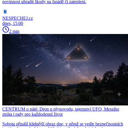
povinnost uhradit škody na fasádě či zateplení.
NESPECHEJ.cz
dnes, 15:00
2 min
CENTRUM o páté: Dron u plynovodu, tajemství UFO, Messiho
ztráta i rady pro každodenní život
Sobota přináší klidnější obraz dne, v němž se vedle bezpečnostních