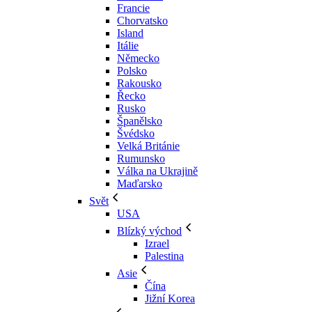
Francie
Chorvatsko
Island
Itálie
Německo
Polsko
Rakousko
Řecko
Rusko
Španělsko
Švédsko
Velká Británie
Rumunsko
Válka na Ukrajině
Maďarsko
Svět
USA
Blízký východ
Izrael
Palestina
Asie
Čína
Jižní Korea