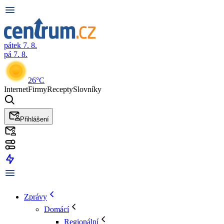
pátek 7. 8.
pá 7. 8.
26°C
Internet
Firmy
Recepty
Slovníky
Přihlášení
Zprávy
Domácí
Regionální