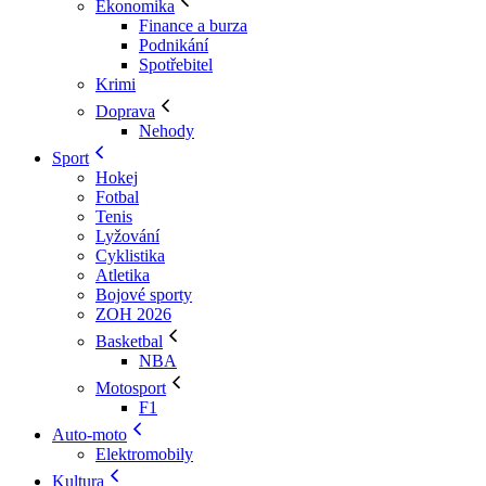
Ekonomika
Finance a burza
Podnikání
Spotřebitel
Krimi
Doprava
Nehody
Sport
Hokej
Fotbal
Tenis
Lyžování
Cyklistika
Atletika
Bojové sporty
ZOH 2026
Basketbal
NBA
Motosport
F1
Auto-moto
Elektromobily
Kultura