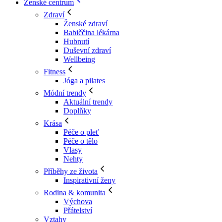
Ženské centrum
Zdraví
Ženské zdraví
Babiččina lékárna
Hubnutí
Duševní zdraví
Wellbeing
Fitness
Jóga a pilates
Módní trendy
Aktuální trendy
Doplňky
Krása
Péče o pleť
Péče o tělo
Vlasy
Nehty
Příběhy ze života
Inspirativní ženy
Rodina & komunita
Výchova
Přátelství
Vztahy