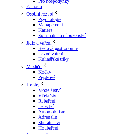
Pro hospodyňky
Zahrada
Osobní rozvoj
Psychologie
Management
Kariéra
Spiritualita a náboženství
Jídlo a vaření
Světová gastronomie
Levné vaření
Kulinářské triky
Mazlíčci
Kočky
Pejskové
Hobby
Modelářství
Včelařství
Rybaření
Letectví
Automobilismus
Adrenalin
Sběratelství
Houbaření