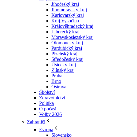
Jihočeský kraj
Jihomoravský kraj
Karlovarský kraj
Kraj Vysočina
Králověhradecký kraj
Liberecký kraj
Moravskoslezský kraj
Olomoucký kraj
Pardubický kraj
Plzeňský kraj
Středočeský kraj
Ústecký kraj
Zlínský kraj
Praha
Brno
Ostrava
Školství
Zdravotnictví
Politika
O počasí
Volby 2026
Zahraničí
Evropa
Slovensko