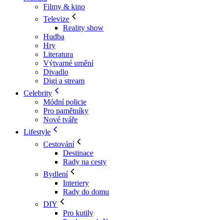
Filmy & kino
Televize
Reality show
Hudba
Hry
Literatura
Výtvarné umění
Divadlo
Digi a stream
Celebrity
Módní policie
Pro pamětníky
Nové tváře
Lifestyle
Cestování
Destinace
Rady na cesty
Bydlení
Interiery
Rady do domu
DIY
Pro kutily