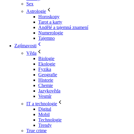
Sex
Astrologie
Horoskopy
Tarot a karty
Andělé a tajemná znamení
Numerologie
Tajemno
Zajímavosti
Věda
Biologie
Ekologie
Fyzika
Geografie
Historie
Chemie
Jazykověda
Vesmír
IT a technologie
Digital
Mobil
Technologie
Trendy
True crime