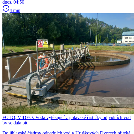
dnes, 04:50
4 min
FOTO, VIDEO: Voda vytékající z jihlavské čističky odpadních vod
by se dala pít
Do jihlavské čistírny odpadních vod v Hruškových Dvorech přitéká