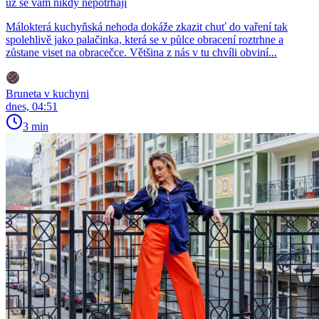
už se vám nikdy nepotrhají
Málokterá kuchyňská nehoda dokáže zkazit chuť do vaření tak
spolehlivě jako palačinka, která se v půlce obracení roztrhne a
zůstane viset na obracečce. Většina z nás v tu chvíli obviní...
Bruneta v kuchyni
dnes, 04:51
3 min