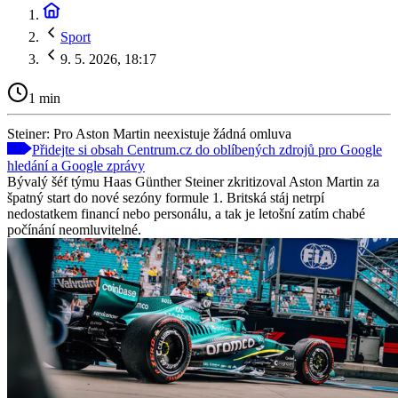
Sport
9. 5. 2026, 18:17
1 min
Steiner: Pro Aston Martin neexistuje žádná omluva
Přidejte si obsah Centrum.cz do oblíbených zdrojů pro Google
hledání a Google zprávy
Bývalý šéf týmu Haas Günther Steiner zkritizoval Aston Martin za
špatný start do nové sezóny formule 1. Britská stáj netrpí
nedostatkem financí nebo personálu, a tak je letošní zatím chabé
počínání neomluvitelné.