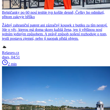
Belgičanky po 60 nosí tenhle typ košile denně, Češky ho odmítají,
přitom zakryje bříško
Žádný zahraniční patent ani zázračný kousek z butiku za tím nestojí.
Jde o věc, kterou má doma skoro každá žena, jen ji většinou nosí
jedním jediným způsobem. A právě způsob nošení rozhoduje o tom,
jestli postavu zjemní, nebo jí naopak přidá objem.
Relaxeo.cz
dnes, 04:51
2 min