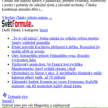
Čtenáři zde najdou zprávy z paddocku, přehled výsledků, rozhovory
s jezdci i pohledy do zákulisí týmů a závodní techniky. Články
kombinují aktuální dění s...
Všechny články tohoto autora →
Další články z kategorie
Sport
„To je váš názor." Jedna otázka po velkém večeru trenéra
Sparty viditelně popudila
Priske potvrdil Kuchtovo přeřazení k béčku. Rozuzlení by
mohlo přijít ze severu
Otec Antonelliho trénuje Fittipaldiho syna: Brazilec
vychvaluje lídra
Trpišovský nemá dost. Ve Francii loví rychlíka
Mandengueho, který ovládá obranu i útok
Obchodníci ze Slavie v akci. Z nechtěného Hashioky může
kápnout pěkný balík, až 70 milionů
Zábranský buduje Kometu po vzoru Fergusona. Kučeřík
popisuje, jak šéf kontroluje každý detail klubu
Zobrazit více
Sport
F1
Vybrali jsme pro vás
Magazíny a zajímavosti