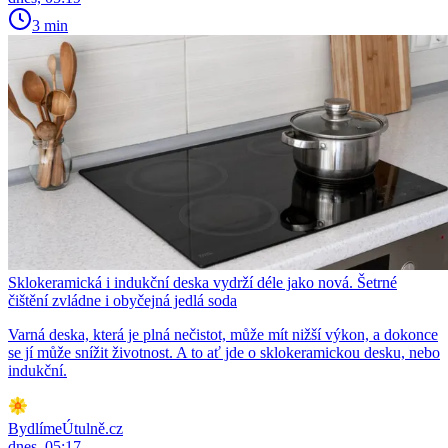
3 min
Sklokeramická i indukční deska vydrží déle jako nová. Šetrné
čištění zvládne i obyčejná jedlá soda
Varná deska, která je plná nečistot, může mít nižší výkon, a dokonce
se jí může snížit životnost. A to ať jde o sklokeramickou desku, nebo
indukční.
BydlímeÚtulně.cz
dnes, 05:17