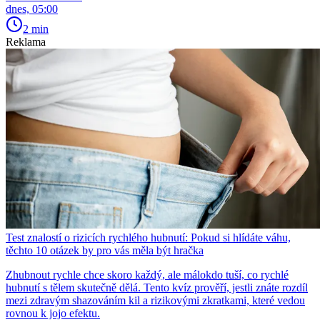
dnes, 05:00
2 min
Reklama
Test znalostí o rizicích rychlého hubnutí: Pokud si hlídáte váhu,
těchto 10 otázek by pro vás měla být hračka
Zhubnout rychle chce skoro každý, ale málokdo tuší, co rychlé
hubnutí s tělem skutečně dělá. Tento kvíz prověří, jestli znáte rozdíl
mezi zdravým shazováním kil a rizikovými zkratkami, které vedou
rovnou k jojo efektu.