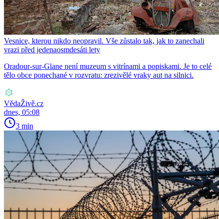
Vesnice, kterou nikdo neopravil. Vše zůstalo tak, jak to zanechali
vrazi před jedenaosmdesáti lety
Oradour-sur-Glane není muzeum s vitrínami a popiskami. Je to celé
tělo obce ponechané v rozvratu: zrezivělé vraky aut na silnici.
VědaŽivě.cz
dnes, 05:08
3 min