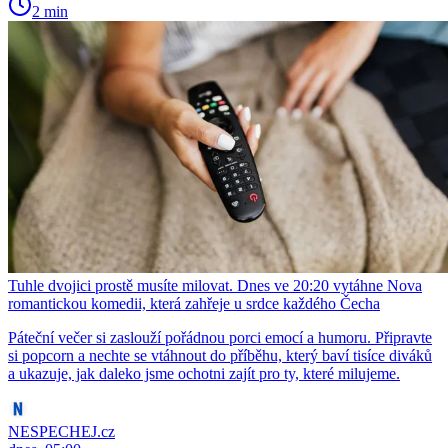
2 min
Tuhle dvojici prostě musíte milovat. Dnes ve 20:20 vytáhne Nova
romantickou komedii, která zahřeje u srdce každého Čecha
Páteční večer si zaslouží pořádnou porci emocí a humoru. Připravte
si popcorn a nechte se vtáhnout do příběhu, který baví tisíce diváků
a ukazuje, jak daleko jsme ochotni zajít pro ty, které milujeme.
NESPECHEJ.cz