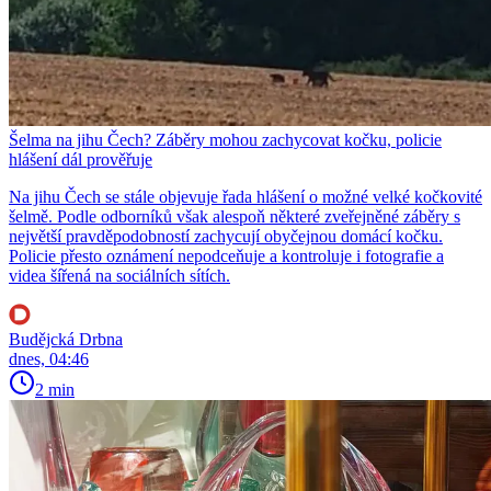
Šelma na jihu Čech? Záběry mohou zachycovat kočku, policie
hlášení dál prověřuje
Na jihu Čech se stále objevuje řada hlášení o možné velké kočkovité
šelmě. Podle odborníků však alespoň některé zveřejněné záběry s
největší pravděpodobností zachycují obyčejnou domácí kočku.
Policie přesto oznámení nepodceňuje a kontroluje i fotografie a
videa šířená na sociálních sítích.
Budějcká Drbna
dnes, 04:46
2 min