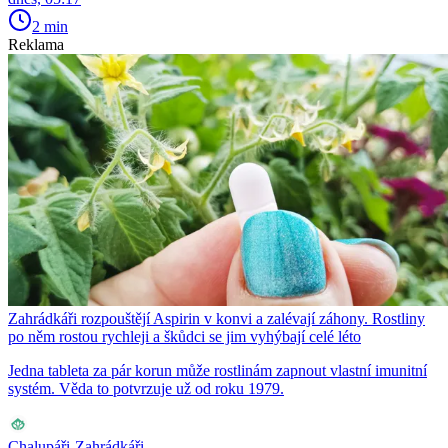
2 min
Reklama
Zahrádkáři rozpouštějí Aspirin v konvi a zalévají záhony. Rostliny
po něm rostou rychleji a škůdci se jim vyhýbají celé léto
Jedna tableta za pár korun může rostlinám zapnout vlastní imunitní
systém. Věda to potvrzuje už od roku 1979.
Chalupáři-Zahrádkáři