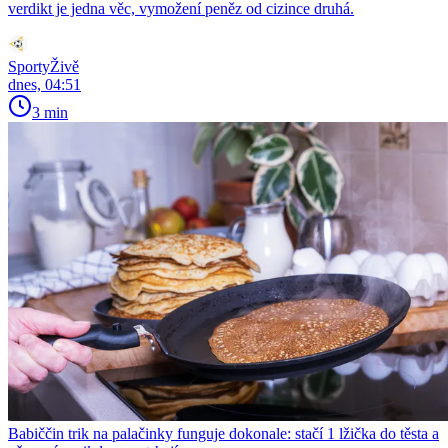
verdikt je jedna věc, vymožení peněz od cizince druhá.
SportyŽivě
dnes, 04:51
3 min
Babiččin trik na palačinky funguje dokonale: stačí 1 lžička do těsta a