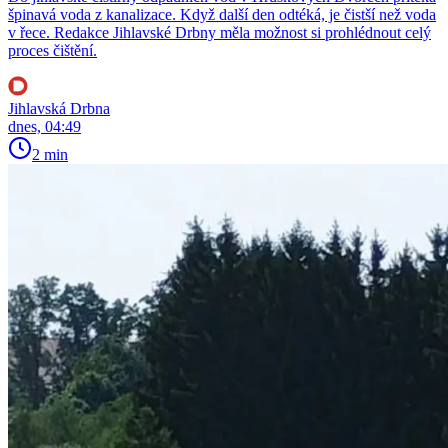
špinavá voda z kanalizace. Když další den odtéká, je čistší než voda
v řece. Redakce Jihlavské Drbny měla možnost si prohlédnout celý
proces čištění.
Jihlavská Drbna
dnes, 04:49
2 min