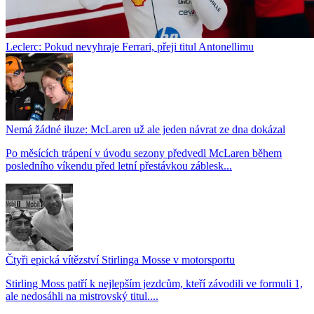
Leclerc: Pokud nevyhraje Ferrari, přeji titul Antonellimu
Nemá žádné iluze: McLaren už ale jeden návrat ze dna dokázal
Po měsících trápení v úvodu sezony předvedl McLaren během
posledního víkendu před letní přestávkou záblesk...
Čtyři epická vítězství Stirlinga Mosse v motorsportu
Stirling Moss patří k nejlepším jezdcům, kteří závodili ve formuli 1,
ale nedosáhli na mistrovský titul....