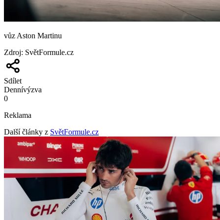
vůz Aston Martinu
Zdroj
:
SvětFormule.cz
Sdílet
Denní
výzva
0
Reklama
Další články z
SvětFormule.cz