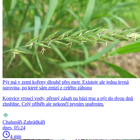
Pýr má v zemi kořeny dlouhé přes metr. Existuje ale jedna levná
surovina, po které sám zmizí z celého záhonu
Konvice vroucí vody, přesný zásah na bázi trsu a pýr do dvou dnů
zhnědne. Celý příběh ale nekončí prvním spařením.
Chalupáři-Zahrádkáři
dnes, 05:24
4 min