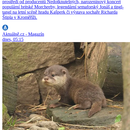
prostředí od producentů Nedotknutelných, narozeninový koncert
populární britské Morcheeby, legendární semaforský Jonáš a tingl-
tangl na letní scéně hradu Kašperk či výstava sochaře Richarda
Štipla v Kroměříži.
Aktuálně.cz - Magazín
dnes, 05:15