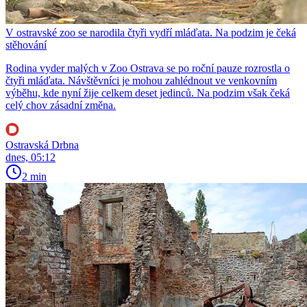
V ostravské zoo se narodila čtyři vydří mláďata. Na podzim je čeká
stěhování
Rodina vyder malých v Zoo Ostrava se po roční pauze rozrostla o
čtyři mláďata. Návštěvníci je mohou zahlédnout ve venkovním
výběhu, kde nyní žije celkem deset jedinců. Na podzim však čeká
celý chov zásadní změna.
Ostravská Drbna
dnes, 05:12
2 min