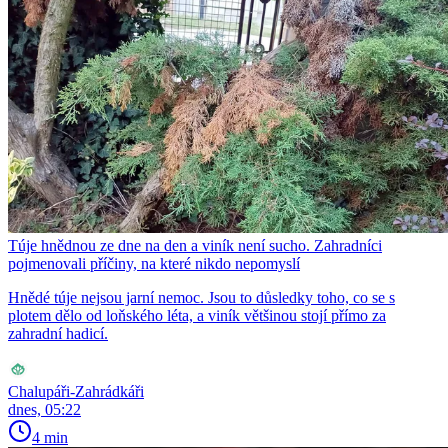
Túje hnědnou ze dne na den a viník není sucho. Zahradníci
pojmenovali příčiny, na které nikdo nepomyslí
Hnědé túje nejsou jarní nemoc. Jsou to důsledky toho, co se s
plotem dělo od loňského léta, a viník většinou stojí přímo za
zahradní hadicí.
Chalupáři-Zahrádkáři
dnes, 05:22
4 min