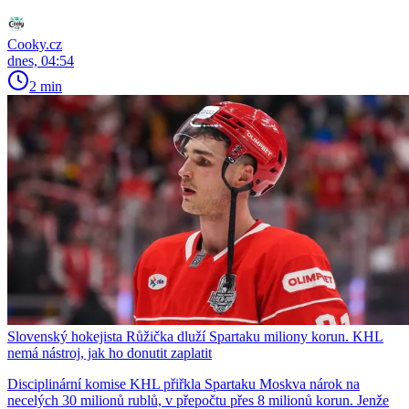
Cooky.cz
dnes, 04:54
2 min
Slovenský hokejista Růžička dluží Spartaku miliony korun. KHL
nemá nástroj, jak ho donutit zaplatit
Disciplinární komise KHL přiřkla Spartaku Moskva nárok na
necelých 30 milionů rublů, v přepočtu přes 8 milionů korun. Jenže