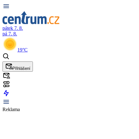
pátek 7. 8.
pá 7. 8.
19°C
Přihlášení
Reklama