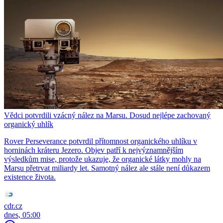
Vědci potvrdili vzácný nález na Marsu. Dosud nejlépe zachovaný
organický uhlík
Rover Perseverance potvrdil přítomnost organického uhlíku v
horninách kráteru Jezero. Objev patří k nejvýznamnějším
výsledkům mise, protože ukazuje, že organické látky mohly na
Marsu přetrvat miliardy let. Samotný nález ale stále není důkazem
existence života.
cdr.cz
dnes, 05:00