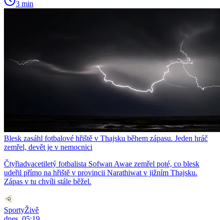
3 min
Blesk zasáhl fotbalové hřiště v Thajsku během zápasu. Jeden hráč
zemřel, devět je v nemocnici
Čtyřiadvacetiletý fotbalista Sofwan Awae zemřel poté, co blesk
udeřil přímo na hřiště v provincii Narathiwat v jižním Thajsku.
Zápas v tu chvíli stále běžel.
SportyŽivě
dnes, 05:19