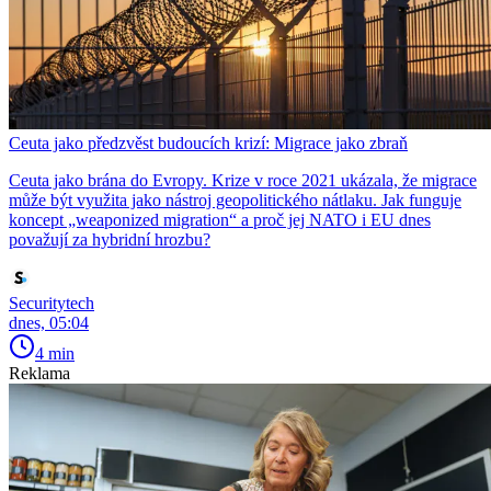
Ceuta jako předzvěst budoucích krizí: Migrace jako zbraň
Ceuta jako brána do Evropy. Krize v roce 2021 ukázala, že migrace
může být využita jako nástroj geopolitického nátlaku. Jak funguje
koncept „weaponized migration“ a proč jej NATO i EU dnes
považují za hybridní hrozbu?
Securitytech
dnes, 05:04
4 min
Reklama