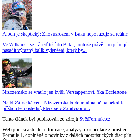
Albon je skeptický: Znovuzrození v Baku nepovažuje za reálne
Ve Williamsu se už teď těší do Baku, protože právě tam plánují
nasadit výrazný balík vylepšení, který by...
Nizozemsko se vrátilo jen kvůli Verstappenovi, říká Ecclestone
Nejbližší Velká cena Nizozemska bude minimálně na několik
příštích let poslední, která se v Zandvoortu...
Tento článek byl publikován ze zdrojů
SvětFormule.cz
Web přináší aktuální informace, analýzy a komentáře z prostředí
Formule 1, doplněné o novinky z dalších motoristických disciplín.