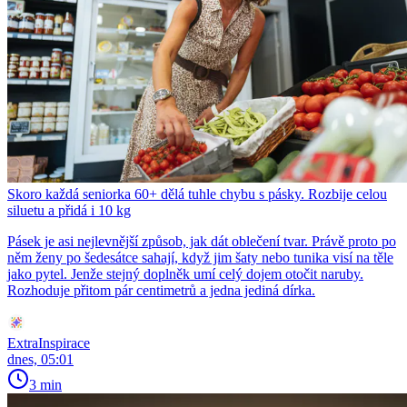
Skoro každá seniorka 60+ dělá tuhle chybu s pásky. Rozbije celou
siluetu a přidá i 10 kg
Pásek je asi nejlevnější způsob, jak dát oblečení tvar. Právě proto po
něm ženy po šedesátce sahají, když jim šaty nebo tunika visí na těle
jako pytel. Jenže stejný doplněk umí celý dojem otočit naruby.
Rozhoduje přitom pár centimetrů a jedna jediná dírka.
ExtraInspirace
dnes, 05:01
3 min