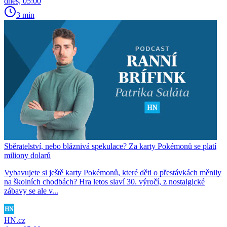
dnes, 05:00
3 min
Sběratelství, nebo bláznivá spekulace? Za karty Pokémonů se platí
miliony dolarů
Vybavujete si ještě karty Pokémonů, které děti o přestávkách měnily
na školních chodbách? Hra letos slaví 30. výročí, z nostalgické
zábavy se ale v...
HN.cz