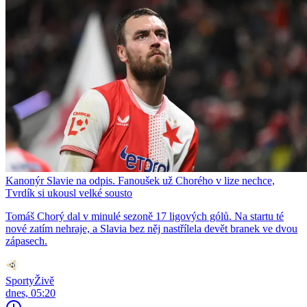
Kanonýr Slavie na odpis. Fanoušek už Chorého v lize nechce,
Tvrdík si ukousl velké sousto
Tomáš Chorý dal v minulé sezoně 17 ligových gólů. Na startu té
nové zatím nehraje, a Slavia bez něj nastřílela devět branek ve dvou
zápasech.
SportyŽivě
dnes, 05:20