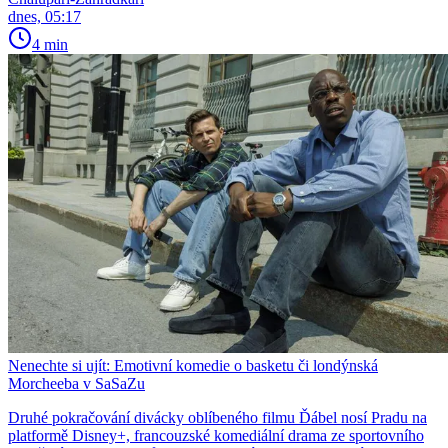
dnes, 05:17
4 min
Nenechte si ujít: Emotivní komedie o basketu či londýnská
Morcheeba v SaSaZu
Druhé pokračování divácky oblíbeného filmu Ďábel nosí Pradu na
platformě Disney+, francouzské komediální drama ze sportovního