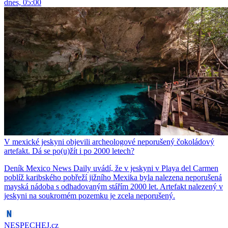
dnes, 05:00
V mexické jeskyni objevili archeologové neporušený čokoládový
artefakt. Dá se po(u)žít i po 2000 letech?
Deník Mexico News Daily uvádí, že v jeskyni v Playa del Carmen
poblíž karibského pobřeží jižního Mexika byla nalezena neporušená
mayská nádoba s odhadovaným stářím 2000 let. Artefakt nalezený v
jeskyni na soukromém pozemku je zcela neporušený.
NESPECHEJ.cz