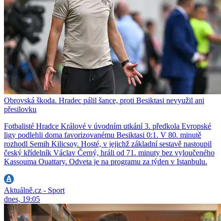
Obrovská škoda. Hradec pálil šance, proti Besiktasi nevyužil ani
přesilovku
Fotbalisté Hradce Králové v úvodním utkání 3. předkola Evropské
ligy podlehli doma favorizovanému Besiktasi 0:1. V 80. minutě
rozhodl Semih Kilicsoy. Hosté, v jejichž základní sestavě nastoupil
český křídelník Václav Černý, hráli od 71. minuty bez vyloučeného
Kassouma Ouattary. Odveta je na programu za týden v Istanbulu.
Aktuálně.cz - Sport
dnes, 19:05