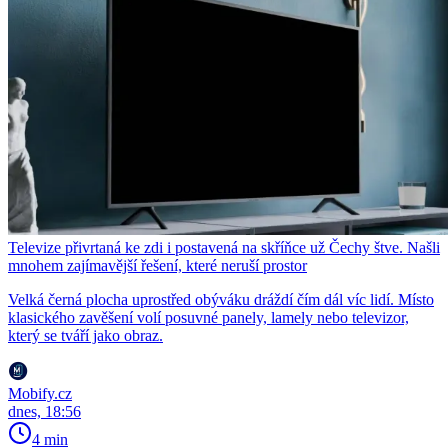
Televize přivrtaná ke zdi i postavená na skříňce už Čechy štve. Našli
mnohem zajímavější řešení, které neruší prostor
Velká černá plocha uprostřed obýváku dráždí čím dál víc lidí. Místo
klasického zavěšení volí posuvné panely, lamely nebo televizor,
který se tváří jako obraz.
Mobify.cz
dnes, 18:56
4 min