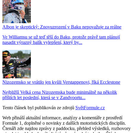
Albon je skeptický: Znovuzrození v Baku nepovažuje za reálne
Ve Williamsu se už teď těší do Baku, protože právě tam plánují
nasadit výrazný balík vylepšení, který by...
Nizozemsko se vrátilo jen kvůli Verstappenovi, říká Ecclestone
Nejbližší Velká cena Nizozemska bude minimálně na několik
příštích let poslední, která se v Zandvoortu...
Tento článek byl publikován ze zdrojů
SvětFormule.cz
Web přináší aktuální informace, analýzy a komentáře z prostředí
Formule 1, doplněné o novinky z dalších motoristických disciplín.
Čtenáři zde najdou zprávy z paddocku, přehled výsledků, rozhovory