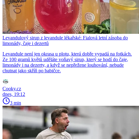
Levandulový sirup z levandule lékařské: Fialová letní zásoba do
limonády, čaje i dezertů
Levandule není jen okrasa u plotu, která dobře vypadá na fotkách.
Ze 100 gramů květů uděláte voňavý sirup, který se hodí do čaje,
limonády i na dezerty, a když se nepřežene louhování, nebude
chutnat jako skříň po babičce.
Cooky.cz
dnes, 19:12
3 min