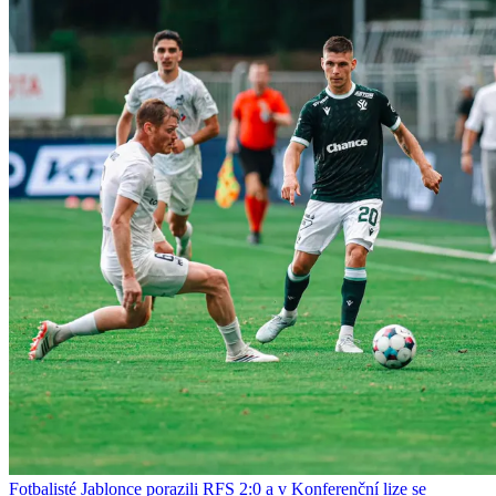
Fotbalisté Jablonce porazili RFS 2:0 a v Konferenční lize se