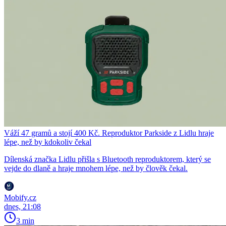
Váží 47 gramů a stojí 400 Kč. Reproduktor Parkside z Lidlu hraje
lépe, než by kdokoliv čekal
Dílenská značka Lidlu přišla s Bluetooth reproduktorem, který se
vejde do dlaně a hraje mnohem lépe, než by člověk čekal.
Mobify.cz
dnes, 21:08
3 min