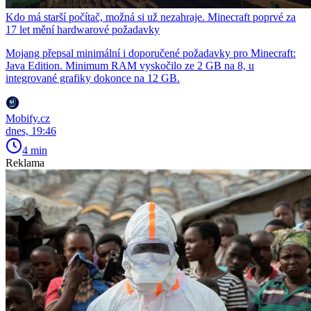
Kdo má starší počítač, možná si už nezahraje. Minecraft poprvé za
17 let mění hardwarové požadavky
Mojang přepsal minimální i doporučené požadavky pro Minecraft:
Java Edition. Minimum RAM vyskočilo ze 2 GB na 8, u
integrované grafiky dokonce na 12 GB.
Mobify.cz
dnes, 19:46
4 min
Reklama