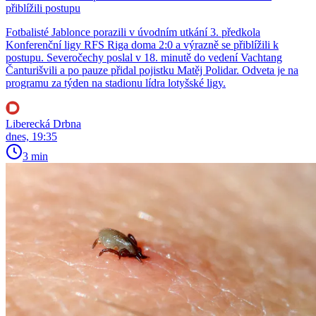
přiblížili postupu
Fotbalisté Jablonce porazili v úvodním utkání 3. předkola
Konferenční ligy RFS Riga doma 2:0 a výrazně se přiblížili k
postupu. Severočechy poslal v 18. minutě do vedení Vachtang
Čanturišvili a po pauze přidal pojistku Matěj Polidar. Odveta je na
programu za týden na stadionu lídra lotyšské ligy.
Liberecká Drbna
dnes, 19:35
3 min