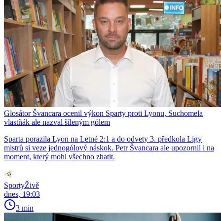
Glosátor Švancara ocenil výkon Sparty proti Lyonu, Suchomela
vlastňák ale nazval šíleným gólem
Sparta porazila Lyon na Letné 2:1 a do odvety 3. předkola Ligy
mistrů si veze jednogólový náskok. Petr Švancara ale upozornil i na
moment, který mohl všechno zhatit.
SportyŽivě
dnes, 19:03
3 min