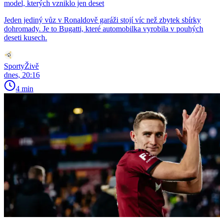
model, kterých vzniklo jen deset
Jeden jediný vůz v Ronaldově garáži stojí víc než zbytek sbírky
dohromady. Je to Bugatti, které automobilka vyrobila v pouhých
deseti kusech.
SportyŽivě
dnes, 20:16
4 min