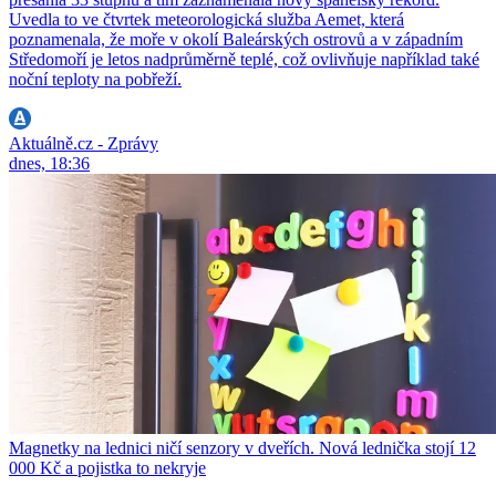
Uvedla to ve čtvrtek meteorologická služba Aemet, která
poznamenala, že moře v okolí Baleárských ostrovů a v západním
Středomoří je letos nadprůměrně teplé, což ovlivňuje například také
noční teploty na pobřeží.
Aktuálně.cz - Zprávy
dnes, 18:36
Magnetky na lednici ničí senzory v dveřích. Nová lednička stojí 12
000 Kč a pojistka to nekryje