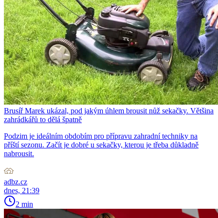
Brusíř Marek ukázal, pod jakým úhlem brousit nůž sekačky. Většina
zahrádkářů to dělá špatně
Podzim je ideálním obdobím pro přípravu zahradní techniky na
příští sezonu. Začít je dobré u sekačky, kterou je třeba důkladně
nabrousit.
adbz.cz
dnes, 21:39
2 min