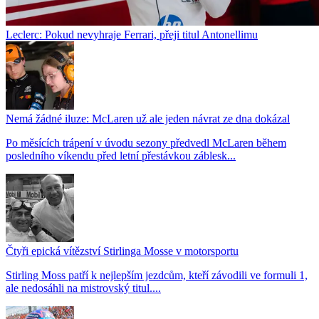
Leclerc: Pokud nevyhraje Ferrari, přeji titul Antonellimu
Nemá žádné iluze: McLaren už ale jeden návrat ze dna dokázal
Po měsících trápení v úvodu sezony předvedl McLaren během
posledního víkendu před letní přestávkou záblesk...
Čtyři epická vítězství Stirlinga Mosse v motorsportu
Stirling Moss patří k nejlepším jezdcům, kteří závodili ve formuli 1,
ale nedosáhli na mistrovský titul....