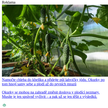
Reklama
Namočte chleba do kbelíku a přidejte půl lahvičky jódu. Okurky po
tom hnojí samy sebe a plodí až do prvních mrazů
Okurky se mohou na zahradě změnit doslova v plodící nezmary.
Musíte je jen správně vyživit – a pak už se jen těšit z výsledků.