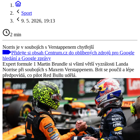
Sport
9. 5. 2026, 19:13
2 min
Norris je v soubojích s Verstappenem chytřejší
Přidejte si obsah Centrum.cz do oblíbených zdrojů pro Google
hledání a Google zprávy
Expert formule 1 Martin Brundle si všiml větší vyzrálosti Landa
Norrise při soubojích s Maxem Verstappenem. Brit se poučil a lépe
předpovídá, co pilot Red Bullu udělá.