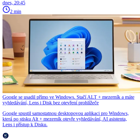
dnes, 20:45
2 min
Google se usadil přímo ve Windows. Stačí ALT + mezerník a máte
vyhledávání, Lens i Disk bez otevření prohlížeče
Google spustil samostatnou desktopovou aplikaci pro Windows,
která po stisku Alt + mezerník otevře vyhledávání, AI asistenta,
Lens i přístup k Disku.