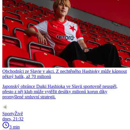
Obchodníci ze Slavie v akci. Z nechtěného Hashioky může kápnout
pěkný balík, až 70 milionů
Japonský obránce Daiki Hashioka ve Slavii sportovně neuspěl,
přesto z něj klub může vytěžit desítky milionů korun díky
promyšlené smluvní strategii.
SportyŽivě
dnes, 21:32
3 min