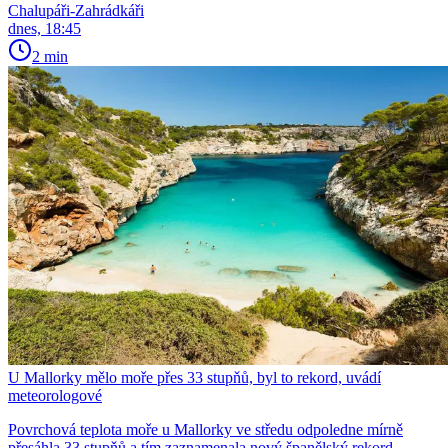
Chalupáři-Zahrádkáři
dnes, 18:45
2 min
U Mallorky mělo moře přes 33 stupňů, byl to rekord, uvádí
meteorologové
Povrchová teplota moře u Mallorky ve středu odpoledne mírně
přesáhla 33 stupňů a tím zaznamenala nový španělský rekord.