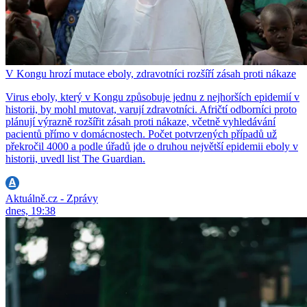
V Kongu hrozí mutace eboly, zdravotníci rozšíří zásah proti nákaze
Virus eboly, který v Kongu způsobuje jednu z nejhorších epidemií v
historii, by mohl mutovat, varují zdravotníci. Afričtí odborníci proto
plánují výrazně rozšířit zásah proti nákaze, včetně vyhledávání
pacientů přímo v domácnostech. Počet potvrzených případů už
překročil 4000 a podle úřadů jde o druhou největší epidemii eboly v
historii, uvedl list The Guardian.
Aktuálně.cz - Zprávy
dnes, 19:38