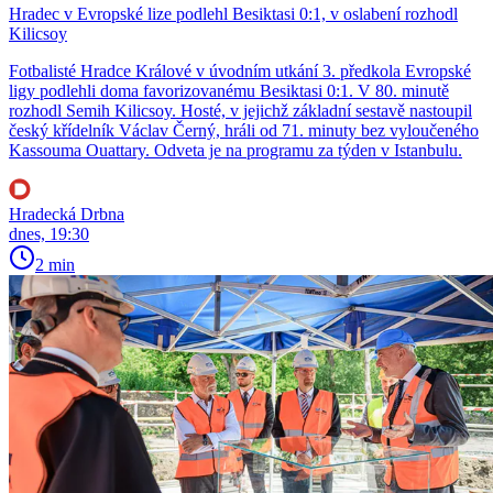
Hradec v Evropské lize podlehl Besiktasi 0:1, v oslabení rozhodl
Kilicsoy
Fotbalisté Hradce Králové v úvodním utkání 3. předkola Evropské
ligy podlehli doma favorizovanému Besiktasi 0:1. V 80. minutě
rozhodl Semih Kilicsoy. Hosté, v jejichž základní sestavě nastoupil
český křídelník Václav Černý, hráli od 71. minuty bez vyloučeného
Kassouma Ouattary. Odveta je na programu za týden v Istanbulu.
Hradecká Drbna
dnes, 19:30
2 min