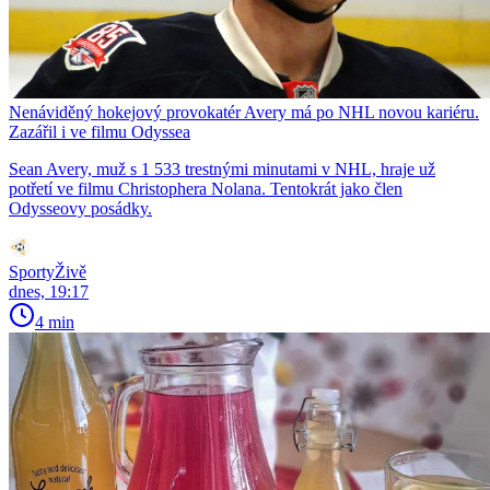
Nenáviděný hokejový provokatér Avery má po NHL novou kariéru.
Zazářil i ve filmu Odyssea
Sean Avery, muž s 1 533 trestnými minutami v NHL, hraje už
potřetí ve filmu Christophera Nolana. Tentokrát jako člen
Odysseovy posádky.
SportyŽivě
dnes, 19:17
4 min