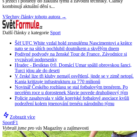
s jezdci i pohledy do zákulisí týmů a závodní techniky. Články
kombinují aktuální dění s...
Všechny články tohoto autora →
Další články z kategorie
Sport
Šéf UFC White vzdal hold zesnulému Nascimentovi a krátce
nato se na sítích pochlubil doutníkem a skvělým dnem
Podivné podvody na ženské Tour de France. Závodnice si
vycpávají podprsenky
Hradec - Besiktas 0:0. Domácí Umar spálil obrovskou šanci,
Turci jdou ale do deseti
V české lize tři kluby nemají osvětlení, jinde se v zimě netopí.
Kania kritizuje infrastrukturu za 770 milionů
Novinář Českého rozhlasu se stal fotbalovým trenérem. Po
necelém roce u dorostenek Slavie povede druholigový tým
Policie zasahovala v sídle korejské fotbalové asociace kvůli
podezření kolem jmenování trenéra národního týmu
Zobrazit více
Sport
F1
Vybrali jsme pro vás
Magazíny a zajímavosti