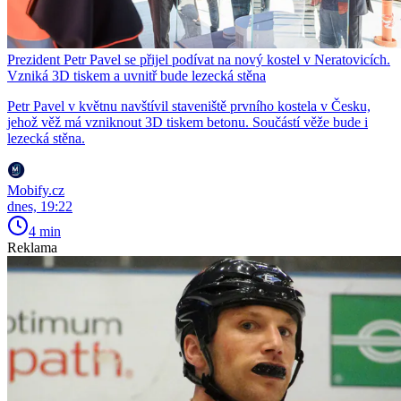
Prezident Petr Pavel se přijel podívat na nový kostel v Neratovicích.
Vzniká 3D tiskem a uvnitř bude lezecká stěna
Petr Pavel v květnu navštívil staveniště prvního kostela v Česku,
jehož věž má vzniknout 3D tiskem betonu. Součástí věže bude i
lezecká stěna.
Mobify.cz
dnes, 19:22
4 min
Reklama