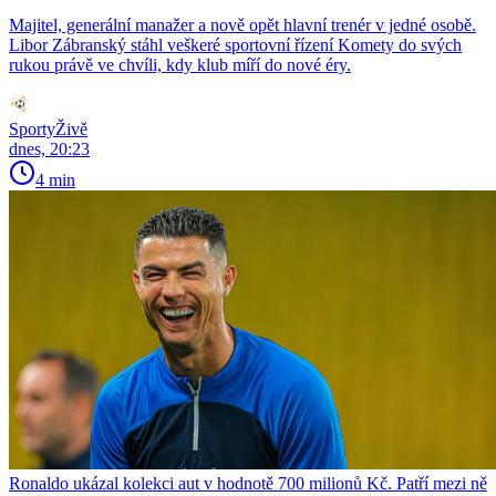
Majitel, generální manažer a nově opět hlavní trenér v jedné osobě.
Libor Zábranský stáhl veškeré sportovní řízení Komety do svých
rukou právě ve chvíli, kdy klub míří do nové éry.
SportyŽivě
dnes, 20:23
4 min
Ronaldo ukázal kolekci aut v hodnotě 700 milionů Kč. Patří mezi ně