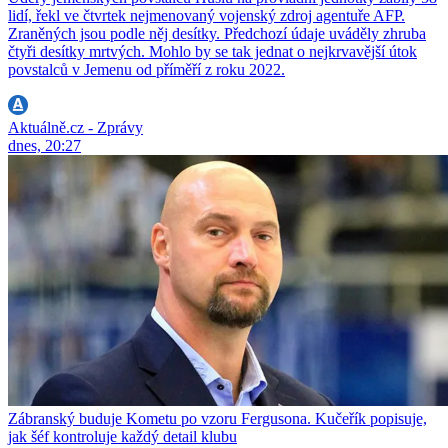
lidí, řekl ve čtvrtek nejmenovaný vojenský zdroj agentuře AFP.
Zraněných jsou podle něj desítky. Předchozí údaje uváděly zhruba
čtyři desítky mrtvých. Mohlo by se tak jednat o nejkrvavější útok
povstalců v Jemenu od příměří z roku 2022.
Aktuálně.cz - Zprávy
dnes, 20:27
Zábranský buduje Kometu po vzoru Fergusona. Kučeřík popisuje,
jak šéf kontroluje každý detail klubu