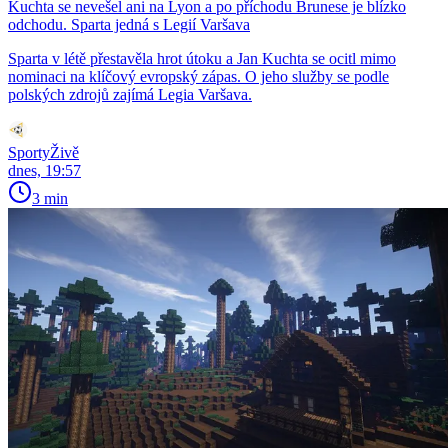
Kuchta se nevešel ani na Lyon a po příchodu Brunese je blízko
odchodu. Sparta jedná s Legií Varšava
Sparta v létě přestavěla hrot útoku a Jan Kuchta se ocitl mimo
nominaci na klíčový evropský zápas. O jeho služby se podle
polských zdrojů zajímá Legia Varšava.
SportyŽivě
dnes, 19:57
3 min