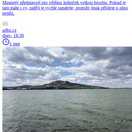
Magnety představují pro většinu ledniček velkou hrozbu. Pokud je
tam máte i vy, raději je rychle sundejte, protože jinak přijdete o plno
peněz.
adbz.cz
dnes, 18:30
1 min