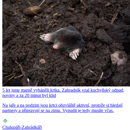
5 let jsme marně vyháněli krtka. Zahradník vzal kuchyňský odpad,
noviny a za 20 minut byl klid
Na jaře a na podzim jsou krtci obzvláště aktivní, protože si hledají
partnery a připravují se na zimu. Vypudit je tedy musíte včas.
Chalupáři-Zahrádkáři