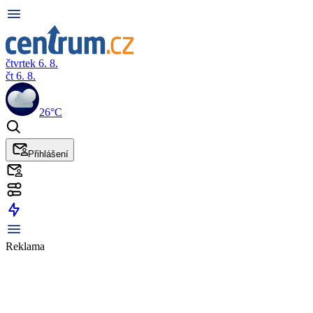
čtvrtek 6. 8.
čt 6. 8.
26°C
Přihlášení
Reklama