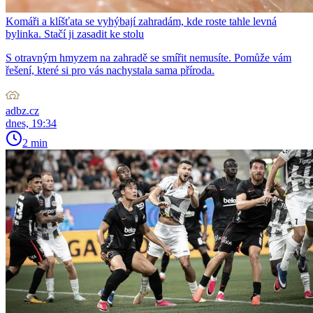
Komáři a klíšťata se vyhýbají zahradám, kde roste tahle levná
bylinka. Stačí ji zasadit ke stolu
S otravným hmyzem na zahradě se smířit nemusíte. Pomůže vám
řešení, které si pro vás nachystala sama příroda.
adbz.cz
dnes, 19:34
2 min