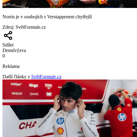
Norris je v soubojích s Verstappenem chytřejší
Zdroj
:
SvětFormule.cz
Sdílet
Denní
výzva
0
Reklama
Další články z
SvětFormule.cz