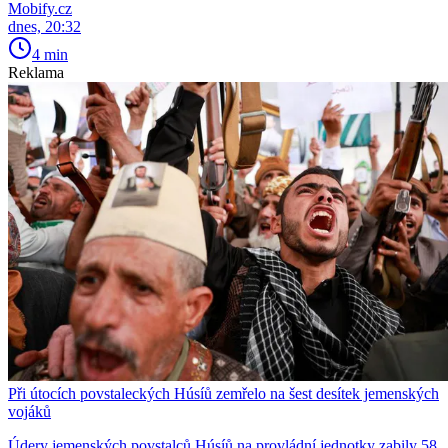
Mobify.cz
dnes, 20:32
4 min
Reklama
Při útocích povstaleckých Húsíů zemřelo na šest desítek jemenských
vojáků
Údery jemenských povstalců Húsíů na provládní jednotky zabily 58