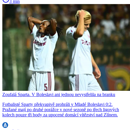
3 min
Zoufalá Sparta. V Boleslavi ani jednou nevystřelila na branku
Fotbalisté Sparty překvapivě prohráli v Mladé Boleslavi 0:2.
Pražané mají po druhé porážce v nové sezoně po třech ligových
kolech pouze tři body za upocené domácí vítězství nad Zlínem.