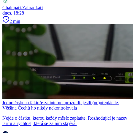
Chalupáři-Zahrádkáři
dnes, 18:28
2 min
Jedno číslo na faktuře za internet prozradí, jestli (ne)přeplácíte.
Většina Čechů ho nikdy nekontrolovala
Nejde o částku, kterou každý měsíc zaplatíte. Rozhodující je název
tarifu a rychlost, která se za ním skrývá.