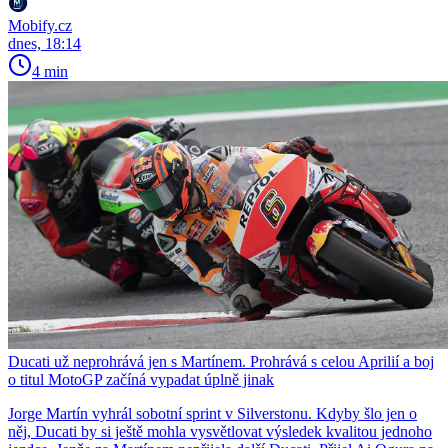
Mobify.cz
dnes, 18:14
4 min
Ducati už neprohrává jen s Martínem. Prohrává s celou Aprilií a boj
o titul MotoGP začíná vypadat úplně jinak
Jorge Martín vyhrál sobotní sprint v Silverstonu. Kdyby šlo jen o
něj, Ducati by si ještě mohla vysvětlovat výsledek kvalitou jednoho