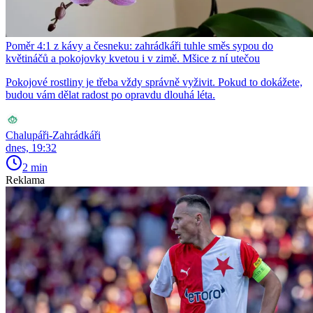
Poměr 4:1 z kávy a česneku: zahrádkáři tuhle směs sypou do
květináčů a pokojovky kvetou i v zimě. Mšice z ní utečou
Pokojové rostliny je třeba vždy správně vyživit. Pokud to dokážete,
budou vám dělat radost po opravdu dlouhá léta.
Chalupáři-Zahrádkáři
dnes, 19:32
2 min
Reklama