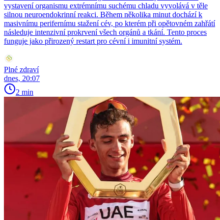
vystavení organismu extrémnímu suchému chladu vyvolává v těle
silnou neuroendokrinní reakci. Během několika minut dochází k
masivnímu perifernímu stažení cév, po kterém při opětovném zahřátí
následuje intenzivní prokrvení všech orgánů a tkání. Tento proces
funguje jako přirozený restart pro cévní i imunitní systém.
Plné zdraví
dnes, 20:07
2 min