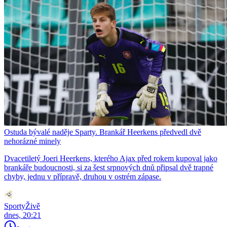
Ostuda bývalé naděje Sparty. Brankář Heerkens předvedl dvě
nehorázné minely
Dvacetiletý Joeri Heerkens, kterého Ajax před rokem kupoval jako
brankáře budoucnosti, si za šest srpnových dnů připsal dvě trapné
chyby, jednu v přípravě, druhou v ostrém zápase.
SportyŽivě
dnes, 20:21