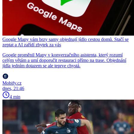
Google Mapy vám brzy samy objednají jídlo cestou domů. Stačí se
zeptat a AI zařídí zbytek za vás
Google proměnil Mapy v konverzačního asistenta, který rozumí
celým větám a umí doporučit restauraci přímo na trase. Objednání
jídla jedním dotazem se ale teprve chystá.
Mobify.cz
dnes, 21:46
4 min