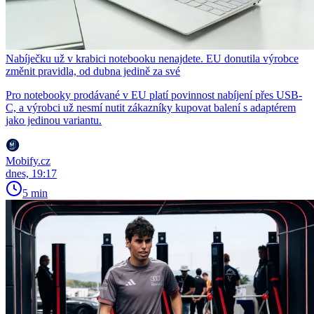
Nabíječku už v krabici notebooku nenajdete. EU donutila výrobce
změnit pravidla, od dubna jedině za své
Pro notebooky prodávané v EU platí povinnost nabíjení přes USB-
C, a výrobci už nesmí nutit zákazníky kupovat balení s adaptérem
jako jedinou variantu.
Mobify.cz
dnes, 19:17
5 min