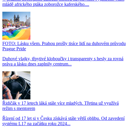
mládě afrického ptáka zoborožce kaferského....
FOTO: Lásku všem. Prahou prošly tisíce lidí na duhovém průvodu
Prague Pride
Duhové vlajky, třpytivé kloboučky i transparenty s hesly za rovná
práva a lásku dnes zaplnily centrum...
Řidičák v 17 letech láká stále více mladých. Třetina už využívá
režim s mentorem
Řízení od 17 let si v Česku získává stále větší oblibu. Od zavedení
systému L17 na začátku roku 2024...