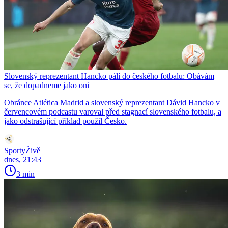
Slovenský reprezentant Hancko pálí do českého fotbalu: Obávám
se, že dopadneme jako oni
Obránce Atlética Madrid a slovenský reprezentant Dávid Hancko v
červencovém podcastu varoval před stagnací slovenského fotbalu, a
jako odstrašující příklad použil Česko.
SportyŽivě
dnes, 21:43
3 min