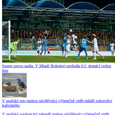
Sparta znovu padla. V Mladé Boleslavi prohrála 0:2, domácí vedou
ligu
V pražské zoo mohou návštěvníci výjimečně vidět mládě zoborožce
kaferského
V pražské zoologické zahradě mohou návštěvníci výjimečně vidět