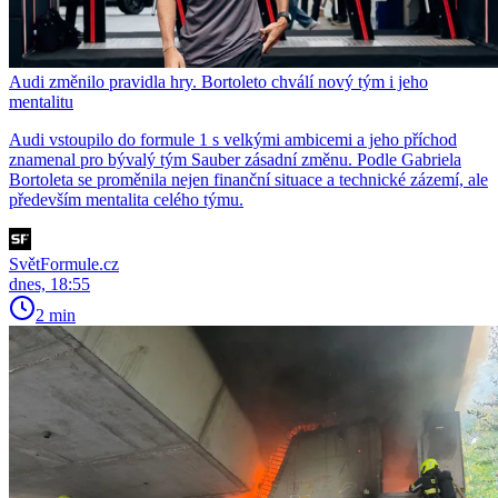
Audi změnilo pravidla hry. Bortoleto chválí nový tým i jeho
mentalitu
Audi vstoupilo do formule 1 s velkými ambicemi a jeho příchod
znamenal pro bývalý tým Sauber zásadní změnu. Podle Gabriela
Bortoleta se proměnila nejen finanční situace a technické zázemí, ale
především mentalita celého týmu.
SvětFormule.cz
dnes, 18:55
2 min