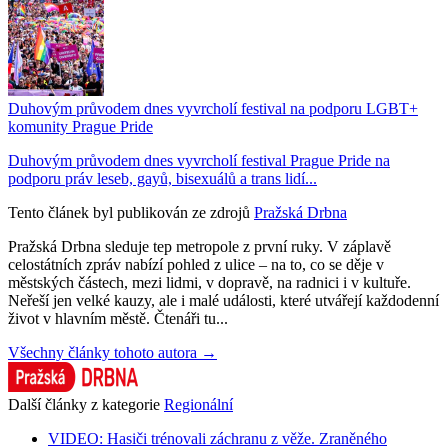
Duhovým průvodem dnes vyvrcholí festival na podporu LGBT+
komunity Prague Pride
Duhovým průvodem dnes vyvrcholí festival Prague Pride na
podporu práv leseb, gayů, bisexuálů a trans lidí...
Tento článek byl publikován ze zdrojů
Pražská Drbna
Pražská Drbna sleduje tep metropole z první ruky. V záplavě
celostátních zpráv nabízí pohled z ulice – na to, co se děje v
městských částech, mezi lidmi, v dopravě, na radnici i v kultuře.
Neřeší jen velké kauzy, ale i malé události, které utvářejí každodenní
život v hlavním městě. Čtenáři tu...
Všechny články tohoto autora →
Další články z kategorie
Regionální
VIDEO: Hasiči trénovali záchranu z věže. Zraněného