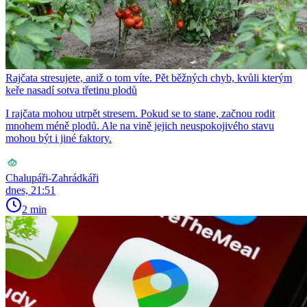
Rajčata stresujete, aniž o tom víte. Pět běžných chyb, kvůli kterým
keře nasadí sotva třetinu plodů
I rajčata mohou utrpět stresem. Pokud se to stane, začnou rodit
mnohem méně plodů. Ale na vině jejich neuspokojivého stavu
mohou být i jiné faktory.
Chalupáři-Zahrádkáři
dnes, 21:51
2 min