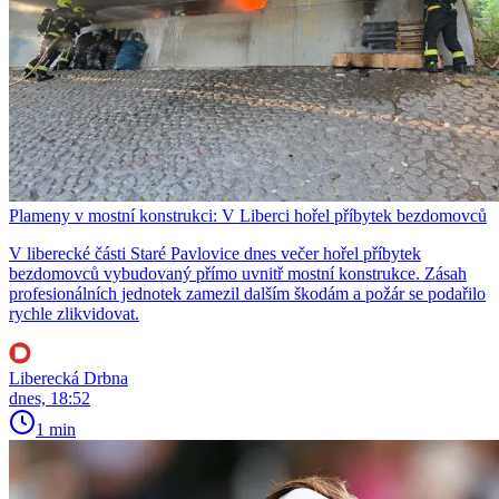
Plameny v mostní konstrukci: V Liberci hořel příbytek bezdomovců
V liberecké části Staré Pavlovice dnes večer hořel příbytek
bezdomovců vybudovaný přímo uvnitř mostní konstrukce. Zásah
profesionálních jednotek zamezil dalším škodám a požár se podařilo
rychle zlikvidovat.
Liberecká Drbna
dnes, 18:52
1 min