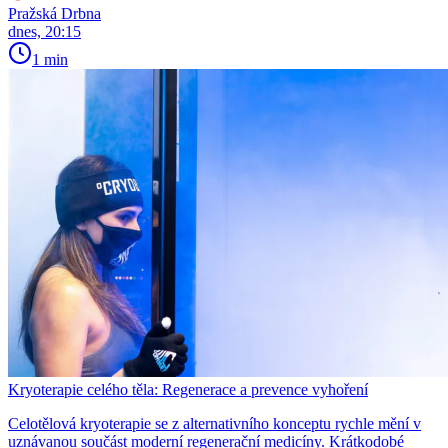
Pražská Drbna
dnes, 20:15
1 min
Kryoterapie celého těla: Regenerace a prevence vyhoření
Celotělová kryoterapie se z alternativního konceptu rychle mění v
uznávanou součást moderní regenerační medicíny. Krátkodobé