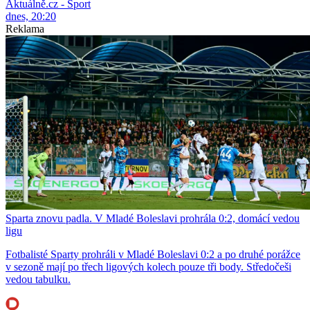
Aktuálně.cz - Sport
dnes, 20:20
Reklama
Sparta znovu padla. V Mladé Boleslavi prohrála 0:2, domácí vedou
ligu
Fotbalisté Sparty prohráli v Mladé Boleslavi 0:2 a po druhé porážce
v sezoně mají po třech ligových kolech pouze tři body. Středočeši
vedou tabulku.