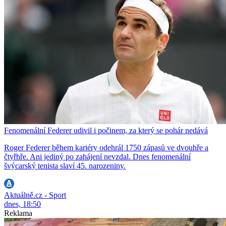
Fenomenální Federer udivil i počinem, za který se pohár nedává
Roger Federer během kariéry odehrál 1750 zápasů ve dvouhře a
čtyřhře. Ani jediný po zahájení nevzdal. Dnes fenomenální
švýcarský tenista slaví 45. narozeniny.
Aktuálně.cz - Sport
dnes, 18:50
Reklama