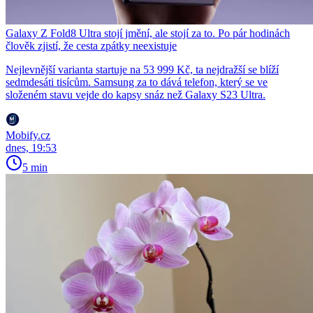
Galaxy Z Fold8 Ultra stojí jmění, ale stojí za to. Po pár hodinách
člověk zjistí, že cesta zpátky neexistuje
Nejlevnější varianta startuje na 53 999 Kč, ta nejdražší se blíží
sedmdesáti tisícům. Samsung za to dává telefon, který se ve
složeném stavu vejde do kapsy snáz než Galaxy S23 Ultra.
Mobify.cz
dnes, 19:53
5 min