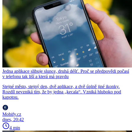
Jedna aplikace slibuje slunce, druhá déšť. Proč se předpovědi počasí
v telefonu tak liší a která má pravdu
Stejné město, stejný den, dvě aplikace, a dvě úplně jiné ikonky.
Rozdíl nevzniká tím, že by jedna „kecala“. Vzniká hluboko pod
kapotou.
Mobify.cz
dnes, 20:42
4 min