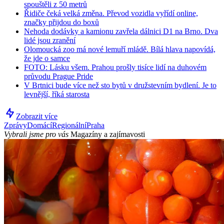
spouštěli z 50 metrů
Řidiče čeká velká změna. Převod vozidla vyřídí online,
značky přijdou do boxů
Nehoda dodávky a kamionu zavřela dálnici D1 na Brno. Dva
lidé jsou zranění
Olomoucká zoo má nové lemuří mládě. Bílá hlava napovídá,
že jde o samce
FOTO: Lásku všem. Prahou prošly tisíce lidí na duhovém
průvodu Prague Pride
V Brtnici bude více než sto bytů v družstevním bydlení. Je to
levnější, říká starosta
Zobrazit více
Zprávy
Domácí
Regionální
Praha
Vybrali jsme pro vás
Magazíny a zajímavosti