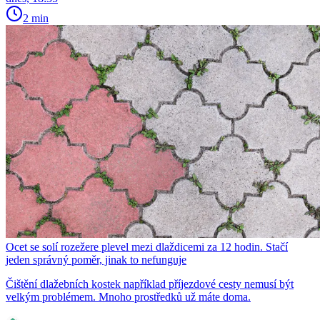
2 min
Ocet se solí rozežere plevel mezi dlaždicemi za 12 hodin. Stačí
jeden správný poměr, jinak to nefunguje
Čištění dlažebních kostek například příjezdové cesty nemusí být
velkým problémem. Mnoho prostředků už máte doma.