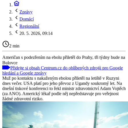
Zprávy
Domácí
Regionální
20. 5. 2026, 09:14
2 min
Američan s podezřením na ebolu přiletěl do Prahy, tři týdny bude na
Bulovce
Přidejte si obsah Centrum.cz do oblíbených zdrojů pro Google
hledání a Google zprávy
Muž po kontaktu s nakaženým ebolou přiletěl na letiště v Ruzyni
dnes večer. USA platí pro jeho převoz z Ugandy soukromý let. Na
dnešní tiskové konferenci to řekl ministr zdravotnictví Adam Vojtěch
(za ANO). Americký lékař podle něj nepředstavuje pro veřejnost
žádné zdravotní riziko.