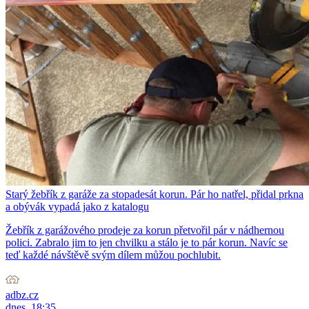
Starý žebřík z garáže za stopadesát korun. Pár ho natřel, přidal prkna
a obývák vypadá jako z katalogu
Žebřík z garážového prodeje za korun přetvořil pár v nádhernou
polici. Zabralo jim to jen chvilku a stálo je to pár korun. Navíc se
teď každé návštěvě svým dílem můžou pochlubit.
adbz.cz
dnes, 18:35