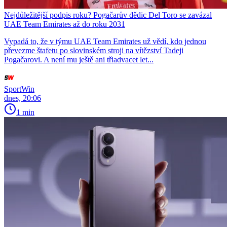
Nejdůležitější podpis roku? Pogačarův dědic Del Toro se zavázal
UAE Team Emirates až do roku 2031
Vypadá to, že v týmu UAE Team Emirates už vědí, kdo jednou
převezme štafetu po slovinském stroji na vítězství Tadeji
Pogačarovi. A není mu ještě ani třiadvacet let...
SportWin
dnes, 20:06
1 min