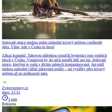
Jedovaté sinice mohou psům způsobit krvavý průjem i poškodit
játra. Víme, kde v Česku to hrozí
Zákaz koupání. Takovou nálepkou označili hygienici osm vodních
ploch v Česku. Vstupovat by do nich neměli lidé ani psi. Jedovaté
sinice, kterými je voda v těchto místech kontaminovaná, jim totiž
mohou způsobit vážné zdravotní potíže – od vyrážky přes krvavý
průjem až po poškození jater.
Zvirecizpravy.cz
dnes, 21:31
3 min
Reklama