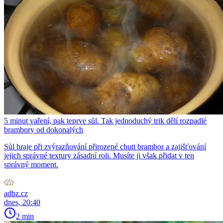
5 minut vaření, pak teprve sůl. Tak jednoduchý trik dělí rozpadlé
brambory od dokonalých
Sůl hraje při zvýrazňování přirozené chuti brambor a zajišťování
jejich správné textury zásadní roli. Musíte ji však přidat v ten
správný moment.
adbz.cz
dnes, 20:40
2 min