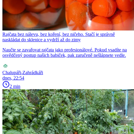
Rajčata bez nálevu, bez koření, bez ničeho. Stačí je správně
naskládat do sklenice a vydrží až do zimy
Naučte se zavařovat rajčata jako profesionálové. Pokud vsadíte na
osvědčený postup našich babiček, pak zaručeně nešlápnete vedle.
Chalupáři-Zahrádkáři
dnes, 22:54
2 min