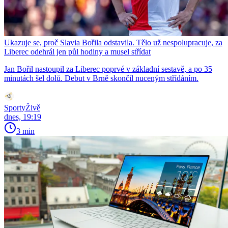
Ukazuje se, proč Slavia Bořila odstavila. Tělo už nespolupracuje, za
Liberec odehrál jen půl hodiny a musel střídat
Jan Bořil nastoupil za Liberec poprvé v základní sestavě, a po 35
minutách šel dolů. Debut v Brně skončil nuceným střídáním.
SportyŽivě
dnes, 19:19
3 min