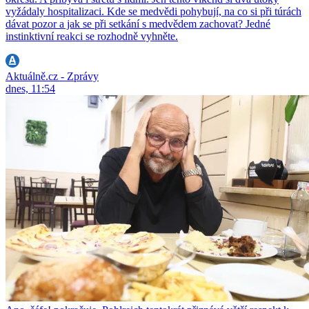
vyžádaly hospitalizaci. Kde se medvědi pohybují, na co si při túrách
dávat pozor a jak se při setkání s medvědem zachovat? Jedné
instinktivní reakci se rozhodně vyhněte.
Aktuálně.cz - Zprávy
dnes, 11:54