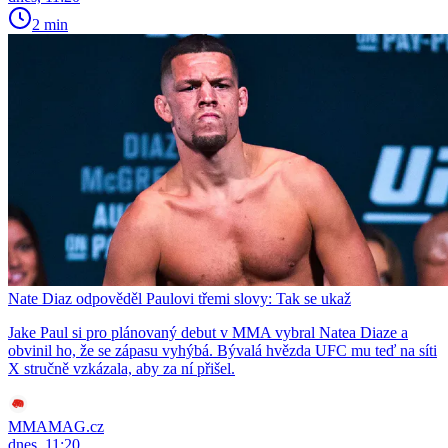
2 min
Nate Diaz odpověděl Paulovi třemi slovy: Tak se ukaž
Jake Paul si pro plánovaný debut v MMA vybral Natea Diaze a
obvinil ho, že se zápasu vyhýbá. Bývalá hvězda UFC mu teď na síti
X stručně vzkázala, aby za ní přišel.
MMAMAG.cz
dnes, 11:20