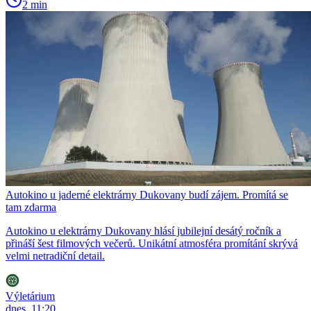
2 min
Autokino u jaderné elektrárny Dukovany budí zájem. Promítá se
tam zdarma
Autokino u elektrárny Dukovany hlásí jubilejní desátý ročník a
přináší šest filmových večerů. Unikátní atmosféra promítání skrývá
velmi netradiční detail.
Výletárium
dnes, 11:20