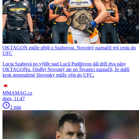
OKTAGON může přijít o Szabovou. Novotný naznačil její cestu do
UFC
Lucia Szabová po výhře nad Lucií Pudilovou dál drží dva pásy
OKTAGONu. Ondřej Novotný ale po Štvanici naznačil, že další
krok neporažené Slovenky může vést do UFC.
MMAMAG.cz
dnes, 11:47
2 min