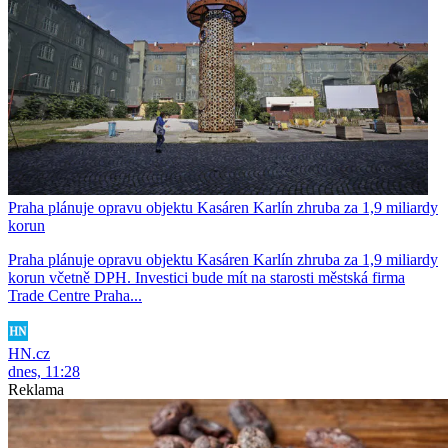
Praha plánuje opravu objektu Kasáren Karlín zhruba za 1,9 miliardy
korun
Praha plánuje opravu objektu Kasáren Karlín zhruba za 1,9 miliardy
korun včetně DPH. Investici bude mít na starosti městská firma
Trade Centre Praha...
HN.cz
dnes, 11:28
Reklama