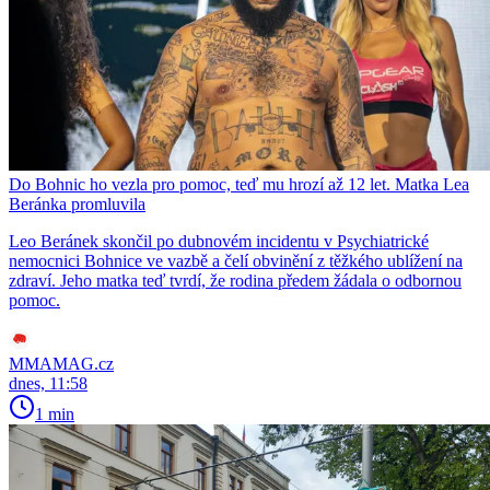
Do Bohnic ho vezla pro pomoc, teď mu hrozí až 12 let. Matka Lea
Beránka promluvila
Leo Beránek skončil po dubnovém incidentu v Psychiatrické
nemocnici Bohnice ve vazbě a čelí obvinění z těžkého ublížení na
zdraví. Jeho matka teď tvrdí, že rodina předem žádala o odbornou
pomoc.
MMAMAG.cz
dnes, 11:58
1 min