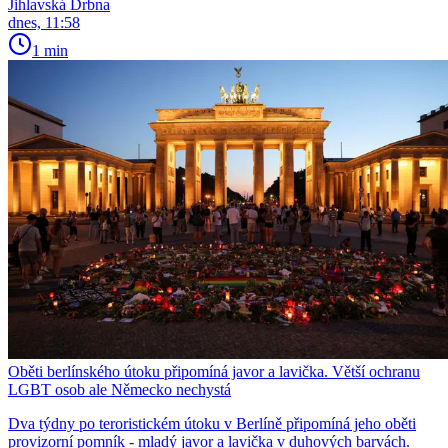
Jihlavská Drbna
dnes, 11:58
1 min
Oběti berlínského útoku připomíná javor a lavička. Větší ochranu
LGBT osob ale Německo nechystá
Dva týdny po teroristickém útoku v Berlíně připomíná jeho oběti
provizorní pomník - mladý javor a lavička v duhových barvách.