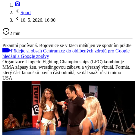
Sport
10. 5. 2026, 16:00
2 min
Pikantní podívaná. Bojovnice se v kleci mlátí jen ve spodním prádle
Přidejte si obsah Centrum.cz do oblíbených zdrojů pro Google
hledání a Google zprávy
Organizace Lingerie Fighting Championships (LFC) kombinuje
MMA zápasy žen, wrestlingovou zábavu a výrazný vizuál. Formát,
který část fanoušků baví a část odmítá, se dál snaží růst i mimo
USA.