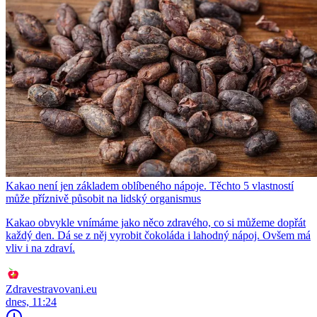
Kakao není jen základem oblíbeného nápoje. Těchto 5 vlastností
může příznivě působit na lidský organismus
Kakao obvykle vnímáme jako něco zdravého, co si můžeme dopřát
každý den. Dá se z něj vyrobit čokoláda i lahodný nápoj. Ovšem má
vliv i na zdraví.
Zdravestravovani.eu
dnes, 11:24