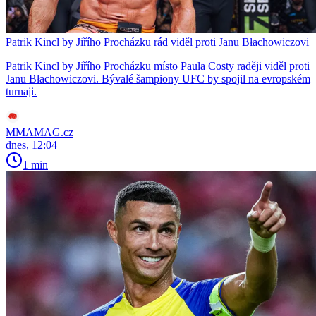
Patrik Kincl by Jiřího Procházku rád viděl proti Janu Błachowiczovi
Patrik Kincl by Jiřího Procházku místo Paula Costy raději viděl proti
Janu Błachowiczovi. Bývalé šampiony UFC by spojil na evropském
turnaji.
MMAMAG.cz
dnes, 12:04
1 min