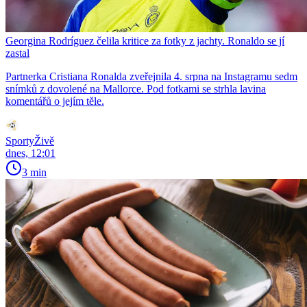
Georgina Rodríguez čelila kritice za fotky z jachty. Ronaldo se jí
zastal
Partnerka Cristiana Ronalda zveřejnila 4. srpna na Instagramu sedm
snímků z dovolené na Mallorce. Pod fotkami se strhla lavina
komentářů o jejím těle.
SportyŽivě
dnes, 12:01
3 min