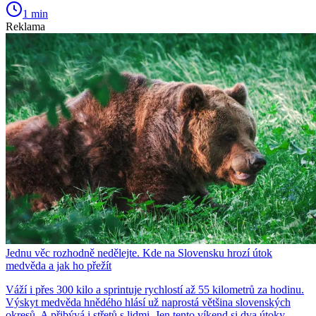
1 min
Reklama
Jednu věc rozhodně nedělejte. Kde na Slovensku hrozí útok
medvěda a jak ho přežít
Váží i přes 300 kilo a sprintuje rychlostí až 55 kilometrů za hodinu.
Výskyt medvěda hnědého hlásí už naprostá většina slovenských
okresů. A přibývá i střetů s lidmi. Jen tento víkend si dva útoky