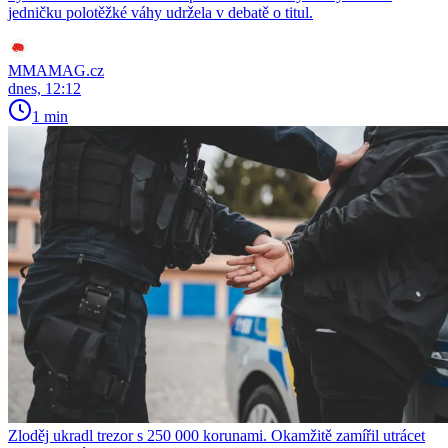
jedničku polotěžké váhy udržela v debatě o titul.
MMAMAG.cz
dnes, 12:12
1 min
Zloděj ukradl trezor s 250 000 korunami. Okamžitě zamířil utrácet