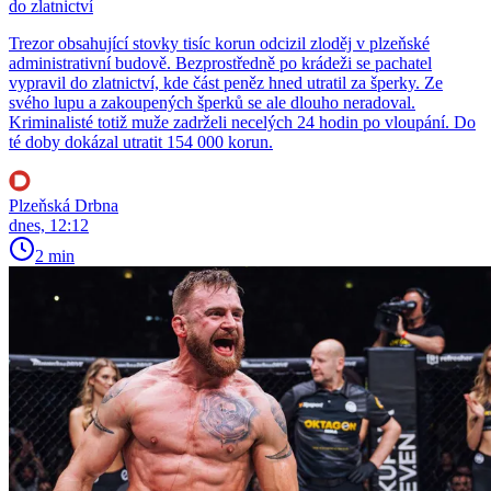
do zlatnictví
Trezor obsahující stovky tisíc korun odcizil zloděj v plzeňské
administrativní budově. Bezprostředně po krádeži se pachatel
vypravil do zlatnictví, kde část peněz hned utratil za šperky. Ze
svého lupu a zakoupených šperků se ale dlouho neradoval.
Kriminalisté totiž muže zadrželi necelých 24 hodin po vloupání. Do
té doby dokázal utratit 154 000 korun.
Plzeňská Drbna
dnes, 12:12
2 min