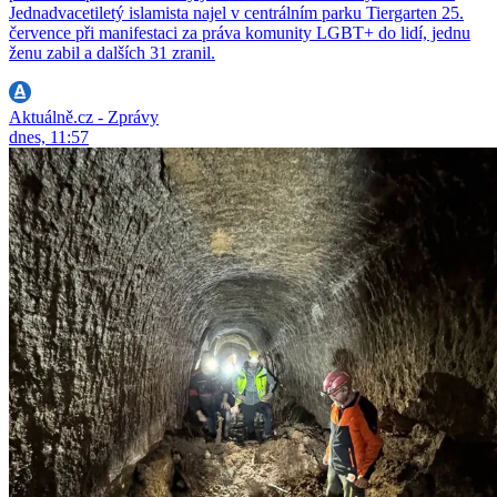
Jednadvacetiletý islamista najel v centrálním parku Tiergarten 25.
července při manifestaci za práva komunity LGBT+ do lidí, jednu
ženu zabil a dalších 31 zranil.
Aktuálně.cz - Zprávy
dnes, 11:57