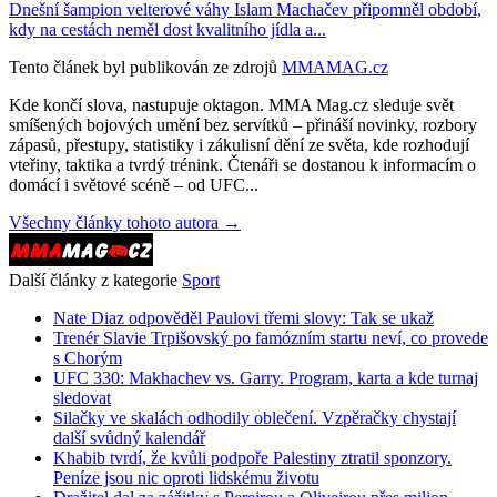
Dnešní šampion velterové váhy Islam Machačev připomněl období,
kdy na cestách neměl dost kvalitního jídla a...
Tento článek byl publikován ze zdrojů
MMAMAG.cz
Kde končí slova, nastupuje oktagon. MMA Mag.cz sleduje svět
smíšených bojových umění bez servítků – přináší novinky, rozbory
zápasů, přestupy, statistiky i zákulisní dění ze světa, kde rozhodují
vteřiny, taktika a tvrdý trénink. Čtenáři se dostanou k informacím o
domácí i světové scéně – od UFC...
Všechny články tohoto autora →
Další články z kategorie
Sport
Nate Diaz odpověděl Paulovi třemi slovy: Tak se ukaž
Trenér Slavie Trpišovský po famózním startu neví, co provede
s Chorým
UFC 330: Makhachev vs. Garry. Program, karta a kde turnaj
sledovat
Silačky ve skalách odhodily oblečení. Vzpěračky chystají
další svůdný kalendář
Khabib tvrdí, že kvůli podpoře Palestiny ztratil sponzory.
Peníze jsou nic oproti lidskému životu