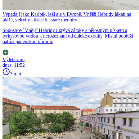
Vypadají jako Karibik, leží ale v Evropě. Vnější Hebridy lákají na
pláže, velryby i tisíce let staré menhiry
Souostroví Vnější Hebridy ukrývá zátoky s bělostným pískem a
tyrkysovou vodou k nerozeznání od daleké exotiky. Místní pobřeží
nabízí panenskou přírodu.
Výletárium
dnes, 11:52
3 min