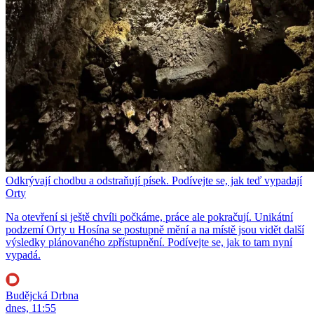
Odkrývají chodbu a odstraňují písek. Podívejte se, jak teď vypadají
Orty
Na otevření si ještě chvíli počkáme, práce ale pokračují. Unikátní
podzemí Orty u Hosína se postupně mění a na místě jsou vidět další
výsledky plánovaného zpřístupnění. Podívejte se, jak to tam nyní
vypadá.
Budějcká Drbna
dnes, 11:55