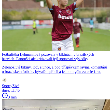
Fotbalistka Lehmannová pózovala v bikinách v brazilských
barvách. Fanoušci ale kritizovali její sportovní výsledky
Zelenožluté bikiny, loď, slunce, a pod příspěvkem lavina komentářů
o brazilském fotbale, bývalém příteli a jednom gólu za celé jaro.
SportyŽivě
dnes, 11:46
3 min