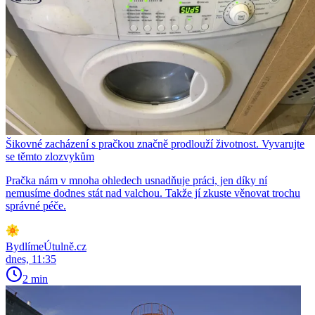
Šikovné zacházení s pračkou značně prodlouží životnost. Vyvarujte
se těmto zlozvykům
Pračka nám v mnoha ohledech usnadňuje práci, jen díky ní
nemusíme dodnes stát nad valchou. Takže jí zkuste věnovat trochu
správné péče.
BydlímeÚtulně.cz
dnes, 11:35
2 min