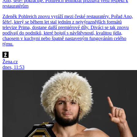
Ano, šéfe! pokračuje. Pohlreich tentokrát přiznává větší respekt k
restauratérům
Zdeněk Pohlreich znovu vyráží mezi české restauratéry. Pořad Ano,
šéfe!, který se během let stal jedním z nejvýraznějších formátů
televize Prima, dostane další premiérové díly. Diváci se tak znovu
podívají do podniků, které bojují s návštěvností, kvalitou jídla,
chaosem v kuchyni nebo špatně nastaveným fungováním celého
týmu.
Žena.cz
dnes, 11:53