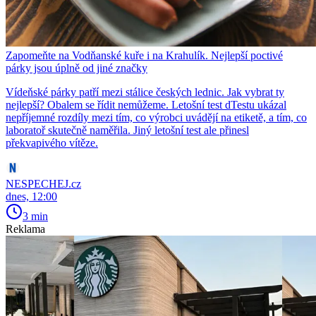
Zapomeňte na Vodňanské kuře i na Krahulík. Nejlepší poctivé
párky jsou úplně od jiné značky
Vídeňské párky patří mezi stálice českých lednic. Jak vybrat ty
nejlepší? Obalem se řídit nemůžeme. Letošní test dTestu ukázal
nepříjemné rozdíly mezi tím, co výrobci uvádějí na etiketě, a tím, co
laboratoř skutečně naměřila. Jiný letošní test ale přinesl
překvapivého vítěze.
NESPECHEJ.cz
dnes, 12:00
3 min
Reklama