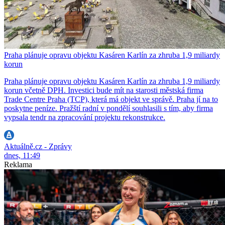
Praha plánuje opravu objektu Kasáren Karlín za zhruba 1,9 miliardy
korun
Praha plánuje opravu objektu Kasáren Karlín za zhruba 1,9 miliardy
korun včetně DPH. Investici bude mít na starosti městská firma
Trade Centre Praha (TCP), která má objekt ve správě. Praha jí na to
poskytne peníze. Pražští radní v pondělí souhlasili s tím, aby firma
vypsala tendr na zpracování projektu rekonstrukce.
Aktuálně.cz - Zprávy
dnes, 11:49
Reklama