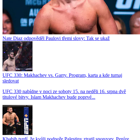
Nate Diaz odpověděl Paulovi třemi slovy: Tak se ukaž
UFC 330: Makhachev vs. Garry. Program, karta a kde turnaj
sledovat
UFC 330 nabídne v noci ze soboty 15. na neděli 16. srpna dvě
titulové bitvy. Islam Makhachev bude poprvé...
Khabib tvrdí, že kvůli podpoře Palestiny ztratil sponzory. Peníze