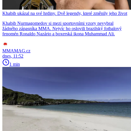
Khabib ukázal na své hrdiny. Dvě legendy, které změnily jeho život
Khabib Nurmagomedov si mezi sportovními vzory nevybral
žádného zápasníka MMA. Nejvíc ho oslovili brazilský fotbalový
fenomén Ronaldo Nazário a boxerská ikona Muhammad Ali.
MMAMAG.cz
dnes, 11:52
1 min