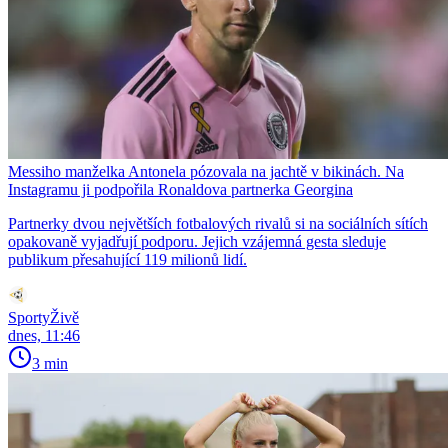
Messiho manželka Antonela pózovala na jachtě v bikinách. Na
Instagramu ji podpořila Ronaldova partnerka Georgina
Partnerky dvou největších fotbalových rivalů si na sociálních sítích
opakovaně vyjadřují podporu. Jejich vzájemná gesta sleduje
publikum přesahující 119 milionů lidí.
SportyŽivě
dnes, 11:46
3 min