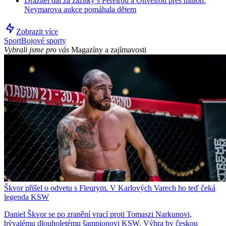
Dražitel dal za zážitky s Pereirou a Oliveirou přes milion.
Neymarova aukce pomáhala dětem
Zobrazit více
Sport
Bojové sporty
Vybrali jsme pro vás
Magazíny a zajímavosti
Škvor přišel o odvetu s Fleurym. V Karlových Varech ho teď čeká
legenda KSW
Daniel Škvor se po zranění vrací proti Tomaszi Narkunovi,
bývalému dlouholetému šampionovi KSW. Výhra by českou