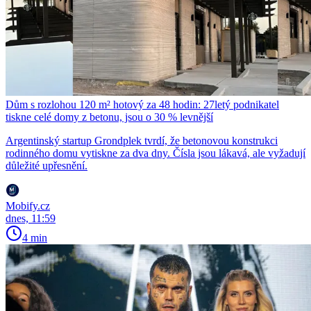
Dům s rozlohou 120 m² hotový za 48 hodin: 27letý podnikatel
tiskne celé domy z betonu, jsou o 30 % levnější
Argentinský startup Grondplek tvrdí, že betonovou konstrukci
rodinného domu vytiskne za dva dny. Čísla jsou lákavá, ale vyžadují
důležité upřesnění.
Mobify.cz
dnes, 11:59
4 min