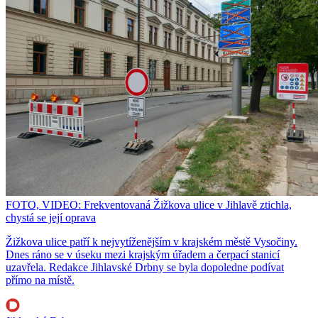
FOTO, VIDEO: Frekventovaná Žižkova ulice v Jihlavě ztichla,
chystá se její oprava
Žižkova ulice patří k nejvytíženějším v krajském městě Vysočiny.
Dnes ráno se v úseku mezi krajským úřadem a čerpací stanicí
uzavřela. Redakce Jihlavské Drbny se byla dopoledne podívat
přímo na místě.