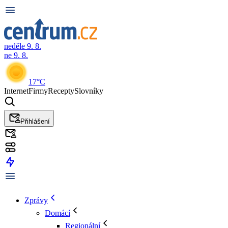
neděle 9. 8.
ne 9. 8.
17°C
Internet
Firmy
Recepty
Slovníky
Přihlášení
Zprávy
Domácí
Regionální