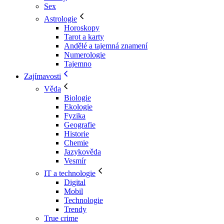
Sex
Astrologie
Horoskopy
Tarot a karty
Andělé a tajemná znamení
Numerologie
Tajemno
Zajímavosti
Věda
Biologie
Ekologie
Fyzika
Geografie
Historie
Chemie
Jazykověda
Vesmír
IT a technologie
Digital
Mobil
Technologie
Trendy
True crime