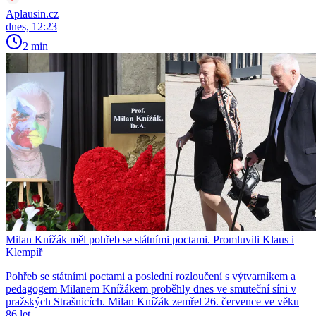
Aplausin.cz
dnes, 12:23
2 min
Milan Knížák měl pohřeb se státními poctami. Promluvili Klaus i
Klempíř
Pohřeb se státními poctami a poslední rozloučení s výtvarníkem a
pedagogem Milanem Knížákem proběhly dnes ve smuteční síni v
pražských Strašnicích. Milan Knížák zemřel 26. července ve věku
86 let.