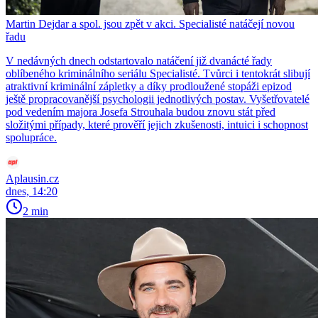
Martin Dejdar a spol. jsou zpět v akci. Specialisté natáčejí novou
řadu
V nedávných dnech odstartovalo natáčení již dvanácté řady
oblíbeného kriminálního seriálu Specialisté. Tvůrci i tentokrát slibují
atraktivní kriminální zápletky a díky prodloužené stopáži epizod
ještě propracovanější psychologii jednotlivých postav. Vyšetřovatelé
pod vedením majora Josefa Strouhala budou znovu stát před
složitými případy, které prověří jejich zkušenosti, intuici i schopnost
spolupráce.
Aplausin.cz
dnes, 14:20
2 min