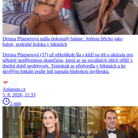
Denisa Pfauserová našla dokonalý balanc: Jednou břicho jako
balon, podruhé kráska v bikinách
Denisa Pfauserová (37) už několikrát šla s kůží na trh a ukázala pro
některé nepříjemnou skutečnou, která se na sociálních sítích příliš v
dnešní době neobjevuje. Tentokrát se předvedla v bikinách a ke
skvělým fotkám podle lidí napsala hlubokou myšlenku.
Aplausin.cz
5. 8. 2026, 11:33
2 min