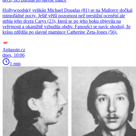
Hollywoodský velikán Michael Douglas (81) se na Mallorce dočkal
mimořádné pocty. Ještě větší pozornost než prestižní ocenění ale
strhla jeho dcera Carys (23), která se po jeho boku objevila na
veřejnosti a okamžitě vzbudila obdiv. Fanoušci se navíc shodují, že
krásu zdědila po slavné mamince Catherine Zeta-Jones (56).
Aplausin.cz
dnes, 10:06
1 min