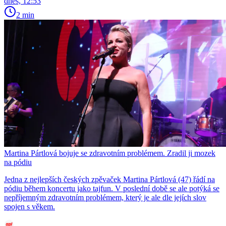
dnes, 12:53
2 min
Martina Pártlová bojuje se zdravotním problémem. Zradil ji mozek
na pódiu
Jedna z nejlepších českých zpěvaček Martina Pártlová (47) řádí na
pódiu během koncertu jako tajfun. V poslední době se ale potýká se
nepříjemným zdravotním problémem, který je ale dle jejích slov
spojen s věkem.