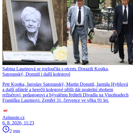
Sabina Laurinová se rozloučila s otcem. Dorazili Kostka,
Satoranský, Donutil i další kolegové
Petr Kostka, Jaroslav Satoranský, Martin Donutil, Jarmila Hybšová
a další přátelé a herečtí kolegové přišli dát poslední sbohem
režisérovi, pedagogovi a bývalému řediteli Divadla na Vinohradech
Františku Laurinovi. Zemřel 31. července ve věku 91 let.
Aplausin.cz
6. 8. 2026, 11:23
2 min