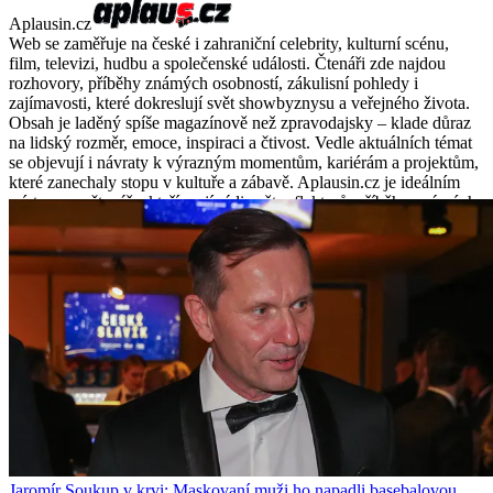
Aplausin.cz
Web se zaměřuje na české i zahraniční celebrity, kulturní scénu,
film, televizi, hudbu a společenské události. Čtenáři zde najdou
rozhovory, příběhy známých osobností, zákulisní pohledy i
zajímavosti, které dokreslují svět showbyznysu a veřejného života.
Obsah je laděný spíše magazínově než zpravodajsky – klade důraz
na lidský rozměr, emoce, inspiraci a čtivost. Vedle aktuálních témat
se objevují i návraty k výrazným momentům, kariérám a projektům,
které zanechaly stopu v kultuře a zábavě. Aplausin.cz je ideálním
místem pro čtenáře, kteří mají rádi svět reflektorů, příběhy známých
tváří a kulturní dění podané s nadhledem a lehkostí.
Jaromír Soukup v krvi: Maskovaní muži ho napadli basebalovou