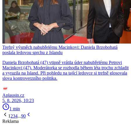
Trefný výsměch nabubřelému Macinkovi: Daniela Brzobohatá
poslala ledovou sprchu z Islandu
Daniela Brzobohatá (47) vtipně vrátila úder nabubřelému Petrovi
Macinkovi (47). Moderátorka se rozhodla během léta trochu zchladit
a vyrazila na Island. Při pohledu na tající ledovce si trefně glosovala
slova kontroverzního politika.
Aplausin.cz
5. 8. 2026, 10:23
1 min
1
2
3
4
...
90
Reklama