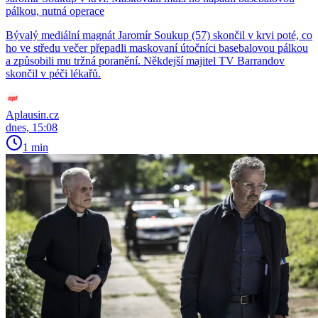
pálkou, nutná operace
Bývalý mediální magnát Jaromír Soukup (57) skončil v krvi poté, co
ho ve středu večer přepadli maskovaní útočníci basebalovou pálkou
a způsobili mu tržná poranění. Někdejší majitel TV Barrandov
skončil v péči lékařů.
Aplausin.cz
dnes, 15:08
1 min