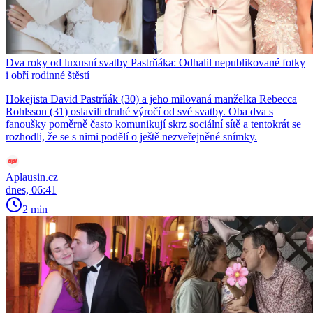
Dva roky od luxusní svatby Pastrňáka: Odhalil nepublikované fotky
i obří rodinné štěstí
Hokejista David Pastrňák (30) a jeho milovaná manželka Rebecca
Rohlsson (31) oslavili druhé výročí od své svatby. Oba dva s
fanoušky poměrně často komunikují skrz sociální sítě a tentokrát se
rozhodli, že se s nimi podělí o ještě nezveřejněné snímky.
Aplausin.cz
dnes, 06:41
2 min