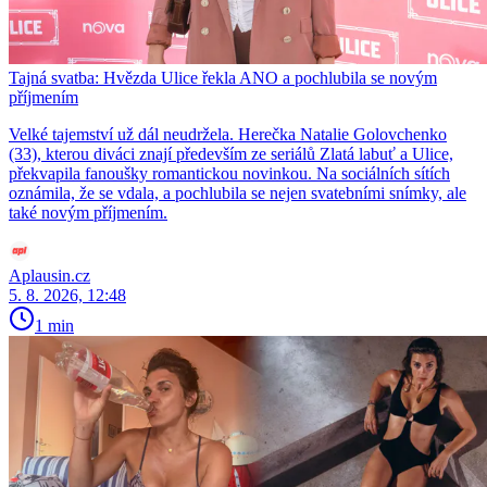
Tajná svatba: Hvězda Ulice řekla ANO a pochlubila se novým
příjmením
Velké tajemství už dál neudržela. Herečka Natalie Golovchenko
(33), kterou diváci znají především ze seriálů Zlatá labuť a Ulice,
překvapila fanoušky romantickou novinkou. Na sociálních sítích
oznámila, že se vdala, a pochlubila se nejen svatebními snímky, ale
také novým příjmením.
Aplausin.cz
5. 8. 2026, 12:48
1 min