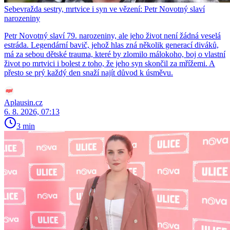
Sebevražda sestry, mrtvice i syn ve vězení: Petr Novotný slaví
narozeniny
Petr Novotný slaví 79. narozeniny, ale jeho život není žádná veselá
estráda. Legendární bavič, jehož hlas zná několik generací diváků,
má za sebou dětské trauma, které by zlomilo málokoho, boj o vlastní
život po mrtvici i bolest z toho, že jeho syn skončil za mřížemi. A
přesto se prý každý den snaží najít důvod k úsměvu.
Aplausin.cz
6. 8. 2026, 07:13
3 min