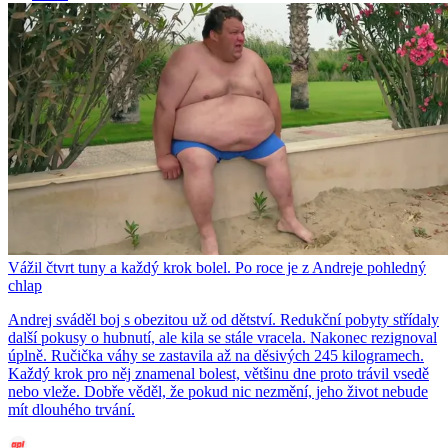
Vážil čtvrt tuny a každý krok bolel. Po roce je z Andreje pohledný
chlap
Andrej sváděl boj s obezitou už od dětství. Redukční pobyty střídaly
další pokusy o hubnutí, ale kila se stále vracela. Nakonec rezignoval
úplně. Ručička váhy se zastavila až na děsivých 245 kilogramech.
Každý krok pro něj znamenal bolest, většinu dne proto trávil vsedě
nebo vleže. Dobře věděl, že pokud nic nezmění, jeho život nebude
mít dlouhého trvání.