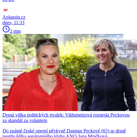
Aplausin.cz
dnes, 11:33
2 min
Drsná válka politických rivalek: Vildumetzová roznesla Peckovou
za skandál za volantem
Do známé české operní pěvkyně Dagmar Peckové (65) se drsně
pustila šéfka senátorského klubu ANO Jana Mračková