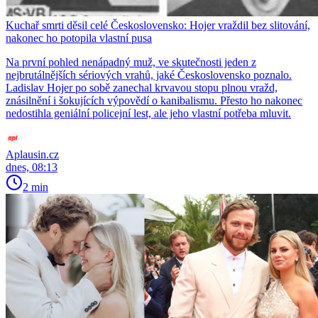
Kuchař smrti děsil celé Československo: Hojer vraždil bez slitování,
nakonec ho potopila vlastní pusa
Na první pohled nenápadný muž, ve skutečnosti jeden z
nejbrutálnějších sériových vrahů, jaké Československo poznalo.
Ladislav Hojer po sobě zanechal krvavou stopu plnou vražd,
znásilnění i šokujících výpovědí o kanibalismu. Přesto ho nakonec
nedostihla geniální policejní lest, ale jeho vlastní potřeba mluvit.
Aplausin.cz
dnes, 08:13
2 min