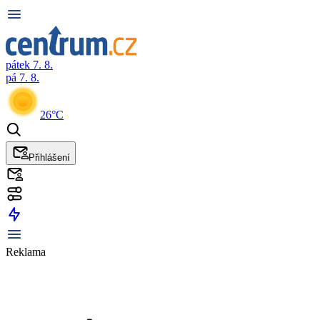
pátek 7. 8.
pá 7. 8.
26°C
Přihlášení
Reklama