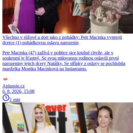
Všechno v růžové a dort jako z pohádky: Petr Macinka vystrojil
dcerce (1) pohádkovou oslavu narozenin
Petr Macinka (47) zažívá v politice sice krušné chvíle, ale v
soukromí je šťastný. Se svou milovanou rodinou oslavili první
narozeniny jejich dcery Natálky. Se střípky z oslavy se pochlubila
manželka Monika Macinková na Instagramu.
Aplausin.cz
6. 8. 2026, 15:08
1 min