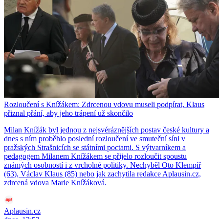
Rozloučení s Knížákem: Zdrcenou vdovu museli podpírat, Klaus
přiznal přání, aby jeho trápení už skončilo
Milan Knížák byl jednou z nejsvéráznějších postav české kultury a
dnes s ním proběhlo poslední rozloučení ve smuteční síni v
pražských Strašnicích se státními poctami. S výtvarníkem a
pedagogem Milanem Knížákem se přijelo rozloučit spoustu
známých osobností i z vrcholné politiky. Nechyběl Oto Klempíř
(63), Václav Klaus (85) nebo jak zachytila redakce Aplausin.cz,
zdrcená vdova Marie Knížáková.
Aplausin.cz