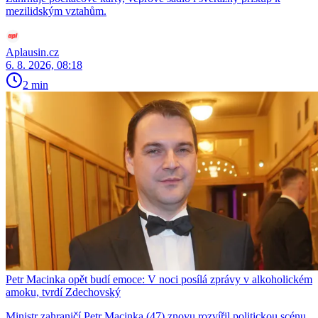
mezilidským vztahům.
Aplausin.cz
6. 8. 2026, 08:18
2 min
Petr Macinka opět budí emoce: V noci posílá zprávy v alkoholickém
amoku, tvrdí Zdechovský
Ministr zahraničí Petr Macinka (47) znovu rozvířil politickou scénu.