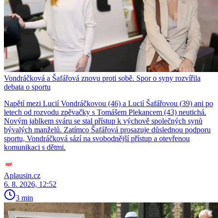
Vondráčková a Šafářová znovu proti sobě. Spor o syny rozvířila
debata o sportu
Napětí mezi Lucií Vondráčkovou (46) a Lucií Šafářovou (39) ani po
letech od rozvodu zpěvačky s Tomášem Plekancem (43) neutichá.
Novým jablkem sváru se stal přístup k výchově společných synů
bývalých manželů. Zatímco Šafářová prosazuje důslednou podporu
sportu, Vondráčková sází na svobodnější přístup a otevřenou
komunikaci s dětmi.
Aplausin.cz
6. 8. 2026, 12:52
3 min