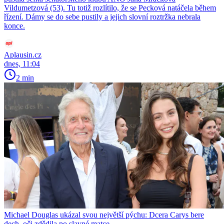
Vildumetzová (53). Tu totiž rozlítilo, že se Pecková natáčela během
řízení. Dámy se do sebe pustily a jejich slovní roztržka nebrala
konce.
Aplausin.cz
dnes, 11:04
2 min
Michael Douglas ukázal svou největší pýchu: Dcera Carys bere
dech, oči zdědila po slavné matce