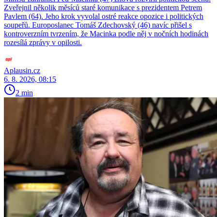
Zveřejnil několik měsíců staré komunikace s prezidentem Petrem
Pavlem (64). Jeho krok vyvolal ostré reakce opozice i politických
soupeřů. Europoslanec Tomáš Zdechovský (46) navíc přišel s
kontroverzním tvrzením, že Macinka podle něj v nočních hodinách
rozesílá zprávy v opilosti.
Aplausin.cz
6. 8. 2026, 08:15
2 min