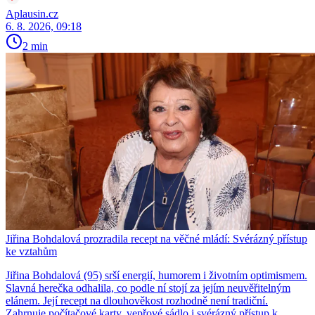
Aplausin.cz
6. 8. 2026, 09:18
2 min
Jiřina Bohdalová prozradila recept na věčné mládí: Svérázný přístup
ke vztahům
Jiřina Bohdalová (95) srší energií, humorem i životním optimismem.
Slavná herečka odhalila, co podle ní stojí za jejím neuvěřitelným
elánem. Její recept na dlouhověkost rozhodně není tradiční.
Zahrnuje počítačové karty, vepřové sádlo i svérázný přístup k