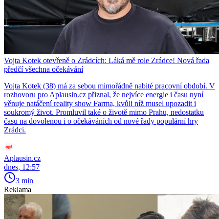
Vojta Kotek otevřeně o Zrádcích: Láká mě role Zrádce! Nová řada
předčí všechna očekávání
Vojta Kotek (38) má za sebou mimořádně nabité pracovní období. V
rozhovoru pro Aplausin.cz přiznal, že nejvíce energie i času nyní
věnuje natáčení reality show Farma, kvůli níž musel upozadit i
soukromý život. Promluvil také o životě mimo Prahu, nedostatku
času na dovolenou i o očekáváních od nové řady populární hry
Zrádci.
Aplausin.cz
dnes, 12:57
3 min
Reklama