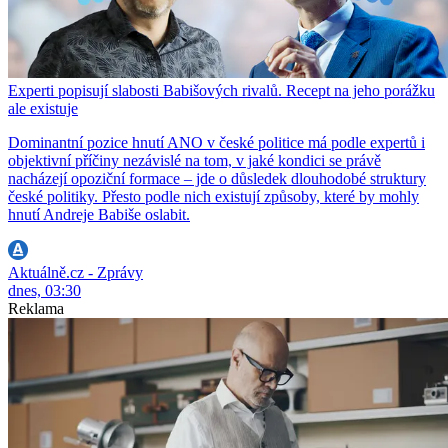
Experti popisují slabosti Babišových rivalů. Recept na jeho porážku
ale existuje
Dominantní pozice hnutí ANO v české politice má podle expertů i
objektivní příčiny nezávislé na tom, v jaké kondici se právě
nacházejí opoziční formace – jde o důsledek dlouhodobé struktury
české politiky. Přesto podle nich existují způsoby, které by mohly
hnutí Andreje Babiše oslabit.
Aktuálně.cz - Zprávy
dnes, 03:30
Reklama