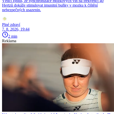
Vědci zjistili, že synchronizace mozkových vln na frekvenci 40
Hertzů dokáže stimulovat imunitní buňky v mozku k čištění
nebezpečných usazenin.
Plné zdraví
7. 8. 2026, 19:44
2 min
Reklama