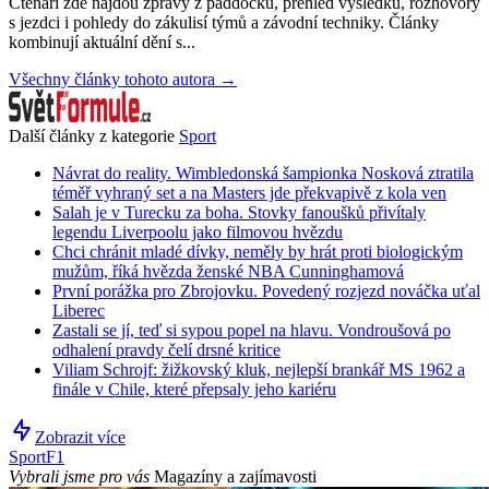
Čtenáři zde najdou zprávy z paddocku, přehled výsledků, rozhovory
s jezdci i pohledy do zákulisí týmů a závodní techniky. Články
kombinují aktuální dění s...
Všechny články tohoto autora →
Další články z kategorie
Sport
Návrat do reality. Wimbledonská šampionka Nosková ztratila
téměř vyhraný set a na Masters jde překvapivě z kola ven
Salah je v Turecku za boha. Stovky fanoušků přivítaly
legendu Liverpoolu jako filmovou hvězdu
Chci chránit mladé dívky, neměly by hrát proti biologickým
mužům, říká hvězda ženské NBA Cunninghamová
První porážka pro Zbrojovku. Povedený rozjezd nováčka uťal
Liberec
Zastali se jí, teď si sypou popel na hlavu. Vondroušová po
odhalení pravdy čelí drsné kritice
Viliam Schrojf: žižkovský kluk, nejlepší brankář MS 1962 a
finále v Chile, které přepsaly jeho kariéru
Zobrazit více
Sport
F1
Vybrali jsme pro vás
Magazíny a zajímavosti