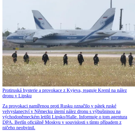
Protiruská hysterie a provokace z Kyjeva, reaguje Kreml na nález
dronu v Lipsku
Za provokaci namířenou proti Rusku označilo v pátek ruské
velvyslanectví v Německu úterní nález dronu s výbušninou na
východoněmeckém letišti Lipsko/Halle. Informuje o tom agentura
DPA. Berlín oficiálně Moskvu v souvislosti s tímto případem z
ničeho neobvinil.