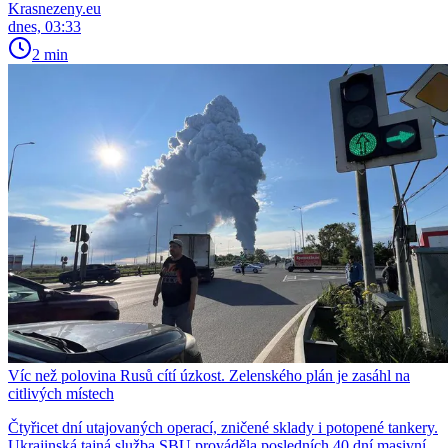
Krasnezeny.eu
dnes, 03:33
2 min
Víc než polovina Rusů cítí úzkost. Zelenského plán je zasáhl na
citlivých místech
Čtyřicet dní utajovaných operací, zničené sklady i potopené tankery.
Ukrajinská tajná služba SBU prováděla posledních 40 dní masivní