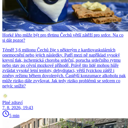
Horké léto může být pro třetinu Čechů větší zátěží pro srdce. Na co
si dát pozor?
Téměř 3,6 milionu Čechů žije s některým z kardiovaskulárních
onemocnění nebo jejich následky. Patří mezi ně například vysoký
krevní tlak, ischemická choroba srdeční, porucha srdečního rytmu
nebo stav po cévní mozkové příhodě. Právě tito lidé mohou hůře
zvládat vysoké letní teploty, dehydrataci, větší fyzickou zátěž i
změny režimu během dovolených. Častější konzumace alkoholu pak
může riziko dále zvyšovat. Jak tedy riziko problémů se srdcem co
nejvíc snížit?
Plné zdraví
7. 8. 2026, 19:43
5 min