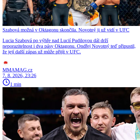
Szabová možná v Oktagonu skončila. Novotný ji už vidí v UFC
Lucia Szabová po výhře nad Lucií Pudilovou dál drží
neporazitelnost i dva pásy Oktagonu. Ondřej Novotný teď připustil,
že její další zápas už může přijít v UFC.
MMAMAG.cz
7. 8. 2026, 23:26
1 min