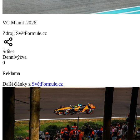
VC Miami_2026
Zdroj
:
SvětFormule.cz
Sdílet
Denní
výzva
0
Reklama
Další články z
SvětFormule.cz