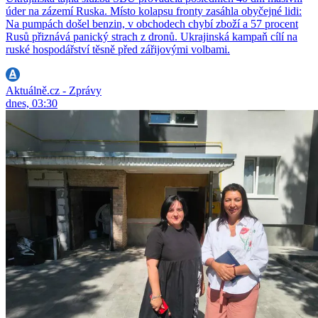
úder na zázemí Ruska. Místo kolapsu fronty zasáhla obyčejné lidi:
Na pumpách došel benzin, v obchodech chybí zboží a 57 procent
Rusů přiznává panický strach z dronů. Ukrajinská kampaň cílí na
ruské hospodářství těsně před zářijovými volbami.
Aktuálně.cz - Zprávy
dnes, 03:30