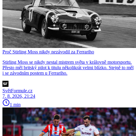
Proč Stirling Moss nikdy nezávodil za Ferrariho
Stirling Moss se nikdy nestal mistrem světa v královně motorsportu.
Přesto měl britský pilot k titulu několikrát velmi blízko. Stejně to měl
i se závodním postem u Ferrariho.
SvětFormule.cz
7. 8. 2026, 21:24
1 min