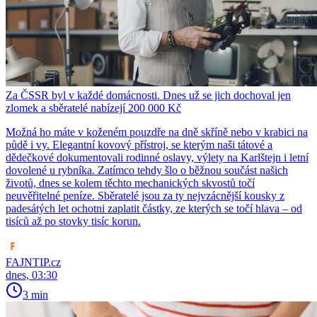
Za ČSSR byl v každé domácnosti. Dnes už se jich dochoval jen
zlomek a sběratelé nabízejí 200 000 Kč
Možná ho máte v koženém pouzdře na dně skříně nebo v krabici na
půdě i vy. Elegantní kovový přístroj, se kterým naši tátové a
dědečkové dokumentovali rodinné oslavy, výlety na Karlštejn i letní
dovolené u rybníka. Zatímco tehdy šlo o běžnou součást našich
životů, dnes se kolem těchto mechanických skvostů točí
neuvěřitelné peníze. Sběratelé jsou za ty nejvzácnější kousky z
padesátých let ochotni zaplatit částky, ze kterých se točí hlava – od
tisíců až po stovky tisíc korun.
FAJNTIP.cz
dnes, 03:30
3 min