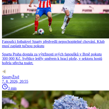
Fanoušci fotbalové Sparty předvedli nepochopitelné chování. Klub
musí zaplatit tučnou pokutu
Sparta Praha dostala za výtržnosti svých fanoušků v Brně pokutu
300 000 Kč. Světlice letěly směrem k hrací ploše, v sektoru hostů
hořela střecha toalet.
SportyŽivě
7. 8. 2026, 20:55
3 min