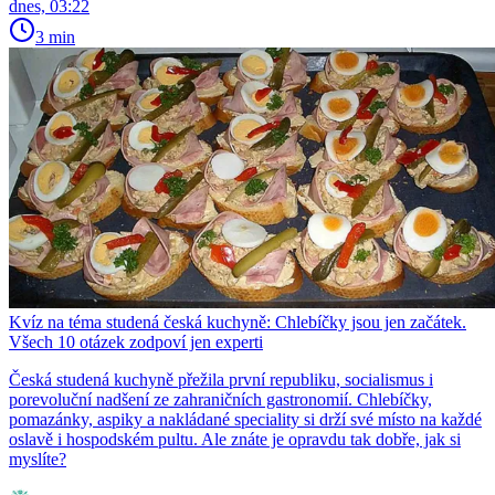
dnes, 03:22
3 min
Kvíz na téma studená česká kuchyně: Chlebíčky jsou jen začátek.
Všech 10 otázek zodpoví jen experti
Česká studená kuchyně přežila první republiku, socialismus i
porevoluční nadšení ze zahraničních gastronomií. Chlebíčky,
pomazánky, aspiky a nakládané speciality si drží své místo na každé
oslavě i hospodském pultu. Ale znáte je opravdu tak dobře, jak si
myslíte?