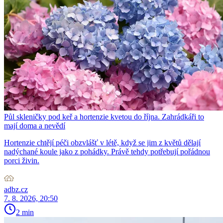
Půl skleničky pod keř a hortenzie kvetou do října. Zahrádkáři to
mají doma a nevědí
Hortenzie chtějí péči obzvlášť v létě, když se jim z květů dělají
nadýchané koule jako z pohádky. Právě tehdy potřebují pořádnou
porci živin.
adbz.cz
7. 8. 2026, 20:50
2 min