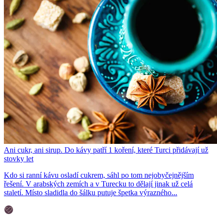
Ani cukr, ani sirup. Do kávy patří 1 koření, které Turci přidávají už
stovky let
Kdo si ranní kávu osladí cukrem, sáhl po tom nejobyčejnějším
řešení. V arabských zemích a v Turecku to dělají jinak už celá
staletí. Místo sladidla do šálku putuje špetka výrazného...