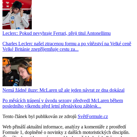
Leclerc: Pokud nevyhraje Ferrari, přeji titul Antonellimu
Charles Leclerc našel ztracenou formu a po vítězství na Velké ceně
Velké Británie znepříjemňuje cestu za...
Nemá žádné iluze: McLaren už ale jeden návrat ze dna dokázal
Po měsících trápení v úvodu sezony předvedl McLaren během
posledního víkendu před letní přestávkou záblesk...
Tento článek byl publikován ze zdrojů
SvětFormule.cz
Web přináší aktuální informace, analýzy a komentáře z prostředí
Formule 1, doplněné o novinky z dalších motoristických disciplín.