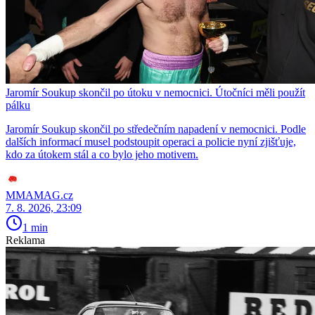
Jaromír Soukup skončil po útoku v nemocnici. Útočníci měli použít
pálku
Jaromír Soukup skončil po středečním napadení v nemocnici. Podle
dalších informací musel podstoupit operaci a policie nyní zjišťuje,
kdo za útokem stál a co bylo jeho motivem.
MMAMAG.cz
7. 8. 2026, 23:09
1 min
Reklama