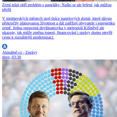
Zemi trápí obří problém s paneláky. Našlo se ale řešení, jak můžou
přežít
V moldavských městech stojí tisíce panelových domů, které dávno
překročily plánovanou životnost a dál zatěžují obyvatele i energetiku
země. Jedna opravená devítipatrovka v metropoli Kišiněvě ale
ukazuje, jak může změna topení, financování i správy domu otevřít
cestu k rozsáhlejší modernizaci.
Aktuálně.cz - Zprávy
dnes, 03:30