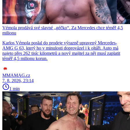
Vémola prodává své slavné „géčko“. Za Mercedes chce téměř 4,5
milionu
Karlos Vémola poslal do prodeje výrazně upravený Mercedes-
AMG G 63, který ho v minulosti doprovázel i k oltáři. Auto má
najeto přes 262 tisíc kilometrů a nový majitel za něj musí zaplatit
téměř 4,5 milionu korun.
MMAMAG.cz
7. 8. 2026, 23:14
1 min