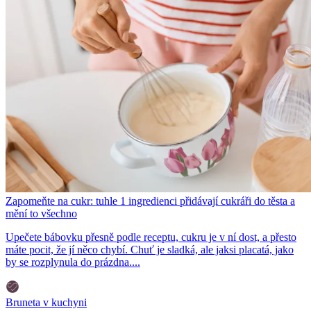
Zapomeňte na cukr: tuhle 1 ingredienci přidávají cukráři do těsta a
mění to všechno
Upečete bábovku přesně podle receptu, cukru je v ní dost, a přesto
máte pocit, že jí něco chybí. Chuť je sladká, ale jaksi placatá, jako
by se rozplynula do prázdna....
Bruneta v kuchyni