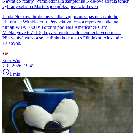
Návrat do reality. Wimbledonská šampionka Nosková ztratila téměř
vyhraný set a na Masters jde překvapivě z kola ven
Linda Nosková hrubě nezvládla svůj první zápas od životního
triumfu ve Wimbledonu. Perspektivní česká reprezentantka na
turnaji WTA 1000 v Torontu podlehla Američance Caty
McNallyové 6:7, 1:6, když v úvodní sadě neudržela vedení 5:1.
Překvapivá vítězka se ve třetím kole utká s Filipínkou Alexandrou
Ealaovou.
SportWin
7. 8. 2026, 19:43
1 min