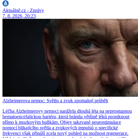
Aktuálně.cz - Zprávy
7. 8. 2026, 20:23
Alzheimerova nemoc: Světlo a zvuk zpomalují průběh
Léčba Alzheimerovy nemoci narážela dlouhá léta na neprostupnou
hematoencefalickou bariéru, která bránila většině léků proniknout
přímo k mozkovým buňkám. Objev takzvané neurostimulace
pomocí blikajícího světla a zvukových impulsů o specifické
frekvenci však přináší zcela nový pohled na možnost regenerace.