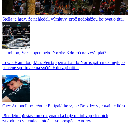
Stella je hrdý, že nehledali výmluvy, proč nedokážou bojovat o titul
Hamilton, Verstappen nebo Norris: Kdo má nejvyšší plat?
Lewis Hamilton, Max Verstappen a Lando Norris patří mezi nejlépe
placené sportovce na světě. Kdo z pilotů...
Otec Antonelliho trénuje Fittipaldiho syna: Brazilec vychvaluje lídra
Před letní přestávkou se dynamika boje o titul v posledních
závodních víkendech otočila ve prospěch Andrey...