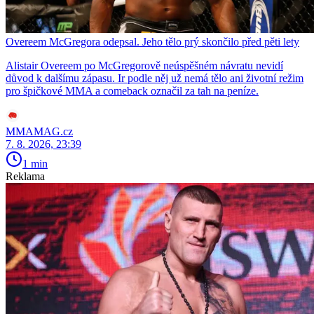
Overeem McGregora odepsal. Jeho tělo prý skončilo před pěti lety
Alistair Overeem po McGregorově neúspěšném návratu nevidí
důvod k dalšímu zápasu. Ir podle něj už nemá tělo ani životní režim
pro špičkové MMA a comeback označil za tah na peníze.
MMAMAG.cz
7. 8. 2026, 23:39
1 min
Reklama