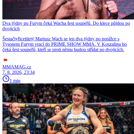
Dva týdny po Furym čeká Wacha šest soupeřů. Do klece půjdou po
dvojicích
Šestačtyřicetiletý Mariusz Wach se jen dva týdny po porážce s
Tysonem Furym vrací do PRIME SHOW MMA. V Koszalinu ho
čeká šest soupeřů, kteří se proti němu budou střídat po dvojicích.
MMAMAG.cz
7. 8. 2026, 23:34
1 min