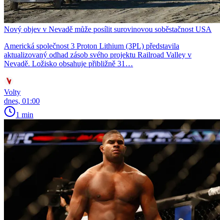
Nový objev v Nevadě může posílit surovinovou soběstačnost USA
Americká společnost 3 Proton Lithium (3PL) představila
aktualizovaný odhad zásob svého projektu Railroad Valley v
Nevadě. Ložisko obsahuje přibližně 31…
Volty
dnes, 01:00
1 min