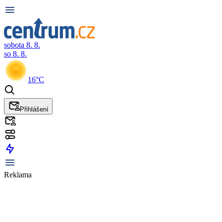
sobota 8. 8.
so 8. 8.
16°C
Přihlášení
Reklama