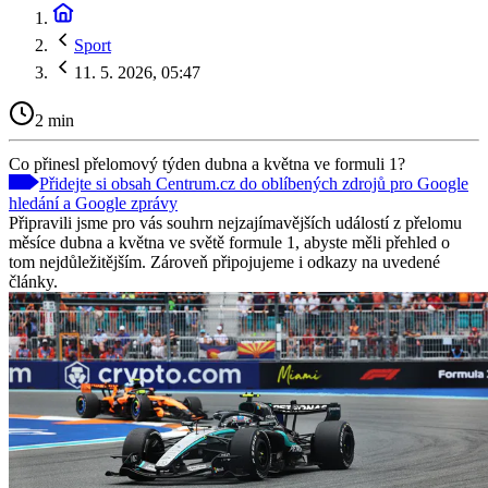
Sport
11. 5. 2026, 05:47
2 min
Co přinesl přelomový týden dubna a května ve formuli 1?
Přidejte si obsah Centrum.cz do oblíbených zdrojů pro Google
hledání a Google zprávy
Připravili jsme pro vás souhrn nejzajímavějších událostí z přelomu
měsíce dubna a května ve světě formule 1, abyste měli přehled o
tom nejdůležitějším. Zároveň připojujeme i odkazy na uvedené
články.