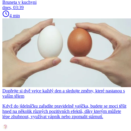
Bruneta v kuchyni
dnes, 03:39
4 min
Dopřejte si dvě vejce každý den a sledujte změny, které nastanou s
vaším tělem
Když do jídelníčku zařadíte pravidelně vajíčka, budete se moci těšit
hned na několik různých pozitivních efektů, díky kterým můžete
lépe zhubnout, využívat vápník nebo zpomalit stárnutí.