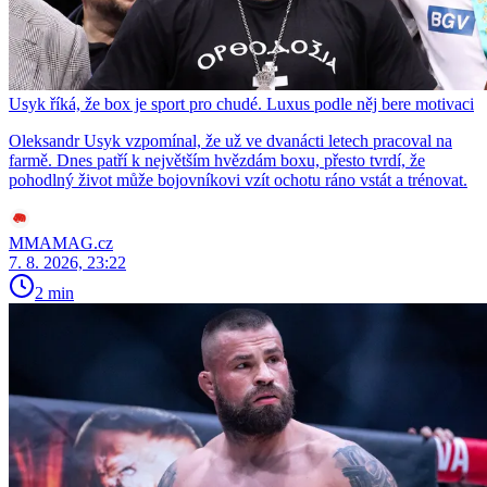
Usyk říká, že box je sport pro chudé. Luxus podle něj bere motivaci
Oleksandr Usyk vzpomínal, že už ve dvanácti letech pracoval na
farmě. Dnes patří k největším hvězdám boxu, přesto tvrdí, že
pohodlný život může bojovníkovi vzít ochotu ráno vstát a trénovat.
MMAMAG.cz
7. 8. 2026, 23:22
2 min