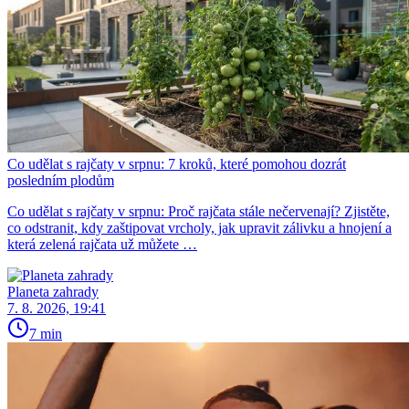
Co udělat s rajčaty v srpnu: 7 kroků, které pomohou dozrát
posledním plodům
Co udělat s rajčaty v srpnu: Proč rajčata stále nečervenají? Zjistěte,
co odstranit, kdy zaštipovat vrcholy, jak upravit zálivku a hnojení a
která zelená rajčata už můžete …
Planeta zahrady
7. 8. 2026, 19:41
7 min