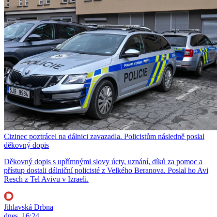
Cizinec poztrácel na dálnici zavazadla. Policistům následně poslal
děkovný dopis
Děkovný dopis s upřímnými slovy úcty, uznání, díků za pomoc a
přístup dostali dálniční policisté z Velkého Beranova. Poslal ho Avi
Resch z Tel Avivu v Izraeli.
Jihlavská Drbna
dnes, 16:24