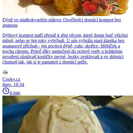
Dýně ve sladkokyselém nálevu: Osvěžující domácí kompot bez
ananasu
Dýňový kompot patří přesně k těm věcem, které doma buď všichni
milují, nebo se jim roky vyhýbali. U nás vyhrála stará klasika bez
ananasové příchuti - jen poctivá dýně, cukr, skořice, hřebíček a
trocha citronu. Právě díky namočení do octové vody a krátkému
povaření zůstávají kostičky pevné, hezky zesklovatí a ve sklenici
chutnají tak, jak si je pamatuji z domácí spíže.
Cooky.cz
dnes, 16:34
4 min