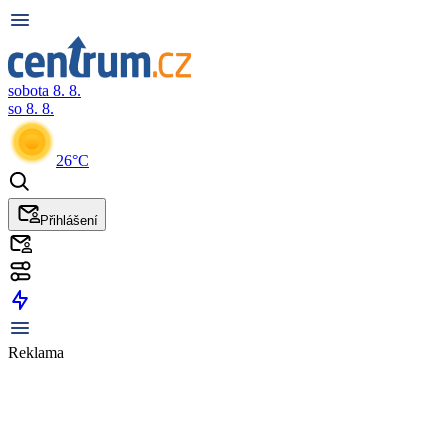
sobota 8. 8.
so 8. 8.
26°C
Přihlášení
Reklama