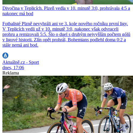
Divočina v Teplicích. Plzeň vedla v 10. minutě 3:0, prohrávala 4:5 a
nakonec má bod
Fotbalisté Plzně nevyhráli ani ve 3. kole nového ročníku první ligy.
V Teplicích vedli už v 10. minutě 3:0, nakonec však odvraceli
prohru a remizovali 5:5. Šlo o duel s druhým nejvyšším počtem gólů
v ligové historii. Zlín opět prohrál, Bohemians podlehl doma 0:2 a
stále nemá ani bod.
Aktuálně.cz - Sport
dnes, 17:06
Reklama