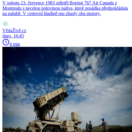
V sobotu 23. července 1983 odletěl Boeing 767 Air Canada z
Montrealu s necelou polovinou paliva, které posádka předpokládala
na palubě. V cestovní hladině mu zhasly oba motory.
VědaŽivě.cz
dnes, 16:45
4 min