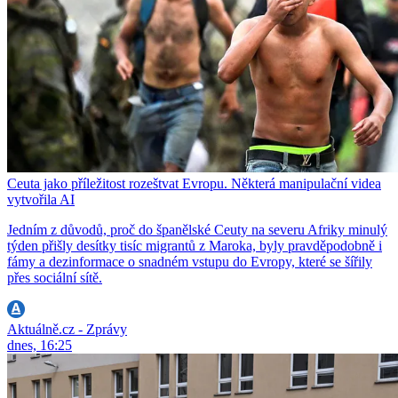
Ceuta jako příležitost rozeštvat Evropu. Některá manipulační videa
vytvořila AI
Jedním z důvodů, proč do španělské Ceuty na severu Afriky minulý
týden přišly desítky tisíc migrantů z Maroka, byly pravděpodobně i
fámy a dezinformace o snadném vstupu do Evropy, které se šířily
přes sociální sítě.
Aktuálně.cz - Zprávy
dnes, 16:25