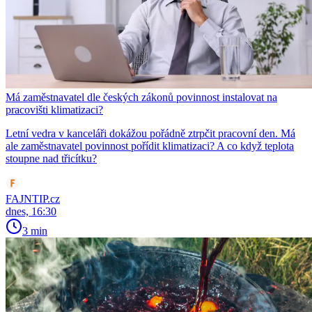
Má zaměstnavatel dle českých zákonů povinnost instalovat na
pracovišti klimatizaci?
Letní vedra v kanceláři dokážou pořádně ztrpčit pracovní den. Má
ale zaměstnavatel povinnost pořídit klimatizaci? A co když teplota
stoupne nad třicítku?
FAJNTIP.cz
dnes, 16:30
3 min