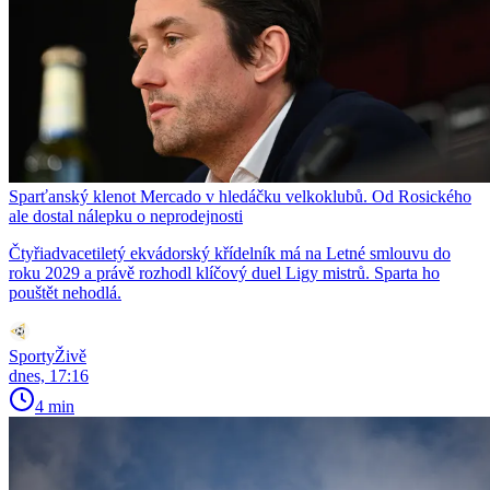
Sparťanský klenot Mercado v hledáčku velkoklubů. Od Rosického
ale dostal nálepku o neprodejnosti
Čtyřiadvacetiletý ekvádorský křídelník má na Letné smlouvu do
roku 2029 a právě rozhodl klíčový duel Ligy mistrů. Sparta ho
pouštět nehodlá.
SportyŽivě
dnes, 17:16
4 min