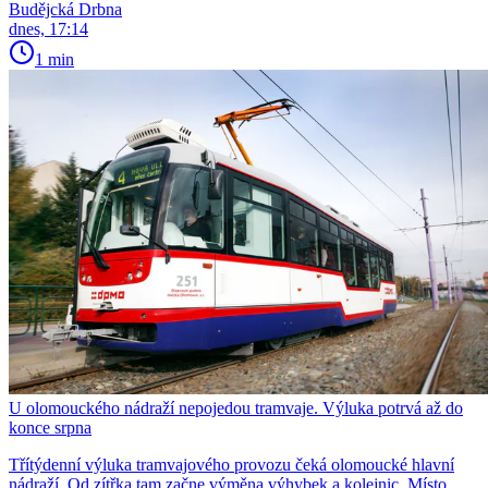
Budějcká Drbna
dnes, 17:14
1 min
U olomouckého nádraží nepojedou tramvaje. Výluka potrvá až do
konce srpna
Třítýdenní výluka tramvajového provozu čeká olomoucké hlavní
nádraží. Od zítřka tam začne výměna výhybek a kolejnic. Místo