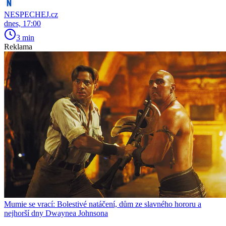
NESPECHEJ.cz
dnes, 17:00
3 min
Reklama
Mumie se vrací: Bolestivé natáčení, dům ze slavného hororu a
nejhorší dny Dwaynea Johnsona