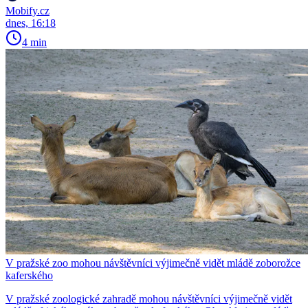
Mobify.cz
dnes, 16:18
4 min
V pražské zoo mohou návštěvníci výjimečně vidět mládě zoborožce
kaferského
V pražské zoologické zahradě mohou návštěvníci výjimečně vidět