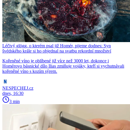
Léčivý glögg, o kterém psal již Homér, pijeme dodnes: Syn
švédského krále si ho objednal na svatbu rekordní množství
Kořeněné víno je oblíbené již více než 3000 let, dokonce i
Homérovo básnické dílo Ilias zmiňuje vojáky, kteří si vychutnávali
kořeněné víno s kozím sýrem.
NESPECHEJ.cz
dnes, 16:30
3 min