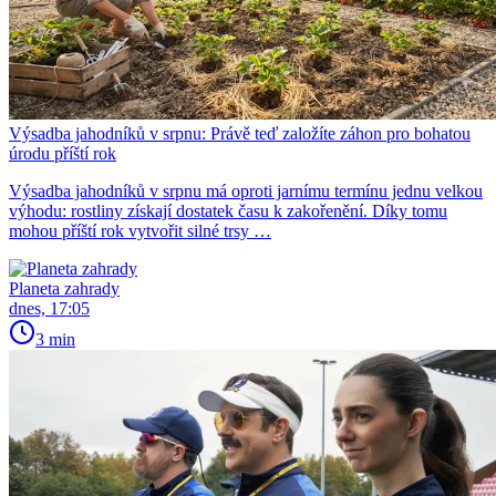
Výsadba jahodníků v srpnu: Právě teď založíte záhon pro bohatou
úrodu příští rok
Výsadba jahodníků v srpnu má oproti jarnímu termínu jednu velkou
výhodu: rostliny získají dostatek času k zakořenění. Díky tomu
mohou příští rok vytvořit silné trsy …
Planeta zahrady
dnes, 17:05
3 min