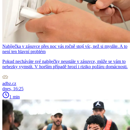
Nabíječka v zásuvce přes noc vás ročně stojí víc, než si myslíte. A to
není ten hlavní problém
Pokud necháváte své nabíječky neustále v zásuvce, může se vám to
nehezky vymstít. V horším případě hrozí i riziko požáru domácnosti.
adbz.cz
dnes, 16:25
1 min