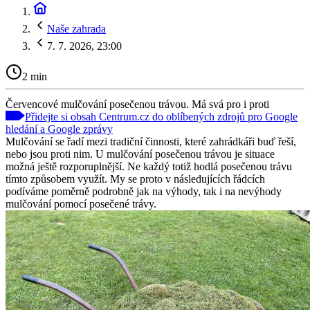
Naše zahrada
7. 7. 2026, 23:00
2 min
Červencové mulčování posečenou trávou. Má svá pro i proti
Přidejte si obsah Centrum.cz do oblíbených zdrojů pro Google
hledání a Google zprávy
Mulčování se řadí mezi tradiční činnosti, které zahrádkáři buď řeší,
nebo jsou proti nim. U mulčování posečenou trávou je situace
možná ještě rozporuplnější. Ne každý totiž hodlá posečenou trávu
tímto způsobem využít. My se proto v následujících řádcích
podíváme poměrně podrobně jak na výhody, tak i na nevýhody
mulčování pomocí posečené trávy.