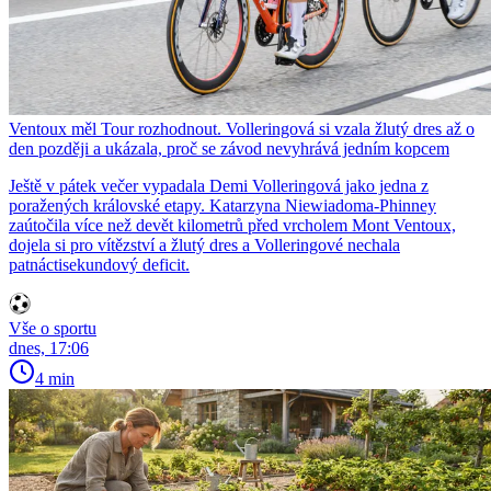
Ventoux měl Tour rozhodnout. Volleringová si vzala žlutý dres až o
den později a ukázala, proč se závod nevyhrává jedním kopcem
Ještě v pátek večer vypadala Demi Volleringová jako jedna z
poražených královské etapy. Katarzyna Niewiadoma-Phinney
zaútočila více než devět kilometrů před vrcholem Mont Ventoux,
dojela si pro vítězství a žlutý dres a Volleringové nechala
patnáctisekundový deficit.
Vše o sportu
dnes, 17:06
4 min