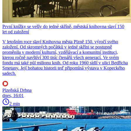
První knížky se vešly do jedné skříně, městská knihovna slaví 150
let od založení
V letošním roce slaví Knihovna města Plzně 150. výročí svého
založení. Od skromných počátků v jedné skříni se postupně
proměnila v moderní kulturní, vzdělávací a komunitní instituci,
kterou ročně navštíví 300 tisíc čtenářů všech generací. Ve svém
fondu má také půl milionu knih. Od roku 1960 sídlí v ulici Bedřicha
Smetany. Její bohatou historii teď připomíná výstava v Kopeckého
sadech.
Plzeňská Drbna
dnes, 16:01
2 min