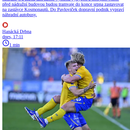
před nádražní budovou budou tramvaje do konce srpna zastavovat
na zastávce Kosmonautů. Do Pavloviček dopravní podnik vypraví
náhradní autobusy.
Hanácká Drbna
dnes, 17:11
1 min