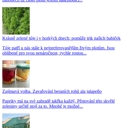
Krásně zelené túje i v horkých dnech: pomůže trik našich babiček
Túje patří u nás stále k nejpreferovanějším živým plotům. Jsou
oblíbené pro svou nenáročnost, rychle rostou...
Zajímavá volba. Zavařování beraních rohů ala jalapeňo
Papriky má na své zahradě takřka každý. Pěstování této skvělé
zeleniny určitě stojí za to. Mnohé je možné...