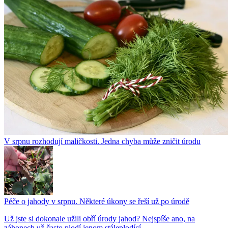
V srpnu rozhodují maličkosti. Jedna chyba může zničit úrodu
Péče o jahody v srpnu. Některé úkony se řeší už po úrodě
Už jste si dokonale užili obří úrody jahod? Nejspíše ano, na
záhonech už často plodí jenom stáleplodící...