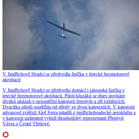
V Jindřichově Hradci se předvedla špička v letecké bezmotorové
akrobacii
V Jindřichově Hradci se předvedla domácí i rakouská špička v
letecké bezmotorové akrobacii. Piloti kluzáků se dnes stovkám
diváků ukázali v nesoutěžní kategorii freestyle a při exhibicích.
Dvacítka pilotů soutěžila od středy ve dvou kategoriích. V kategorii
advanced zvítězil Aleš Ferra mladší z jindřichohradecké aeroklubu a
v kategorii unlimited vyhrál dlouhodobý reprezentant Přemysl
Vávra z České Třebové.