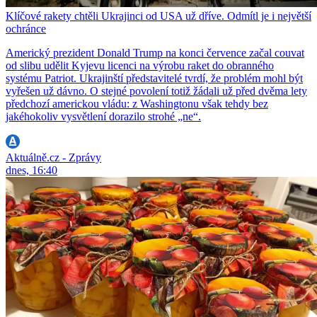
Klíčové rakety chtěli Ukrajinci od USA už dříve. Odmítl je i největší
ochránce
Americký prezident Donald Trump na konci července začal couvat
od slibu udělit Kyjevu licenci na výrobu raket do obranného
systému Patriot. Ukrajinští představitelé tvrdí, že problém mohl být
vyřešen už dávno. O stejné povolení totiž žádali už před dvěma lety
předchozí americkou vládu: z Washingtonu však tehdy bez
jakéhokoliv vysvětlení dorazilo strohé „ne“.
Aktuálně.cz - Zprávy
dnes, 16:40