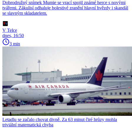
Dobrodružný snímek Mumie se vrací spojil známé herce s novými
tvářemi. Zákulisí odhaluje bolestivé zranění hlavní hvězdy i skandál
se slavným skladatelem.
V Telce
dnes, 16:50
3 min
Letadlu se začalo chovat divně. Za 63 minut čiré hrůzy mohla
triviální matematická chyba