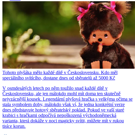
Tohoto plyšáka mělo každé dítě v Československu. Kdo měl
speciálního svítícího, dostane dnes od sběratelů až 5000 Kč
V osmdesátých letech po něm toužilo snad každé dítě v
Československu, ale jen málokdo mohl mít doma ten skutečně
nejvzácnější kousek. Legendární plyšová hračka s velkýma očima se
stala symbolem doby, málokdo však ví, že jedna konkrétní verze
dnes představuje hotový sběratelský poklad. Pokud ve vaší staré
krabici s hračkami odpočívá nepoškozená východoněmecká
varianta, která dokáže v noci magicky svítit, můžete mít v rukou
tisíce korun.