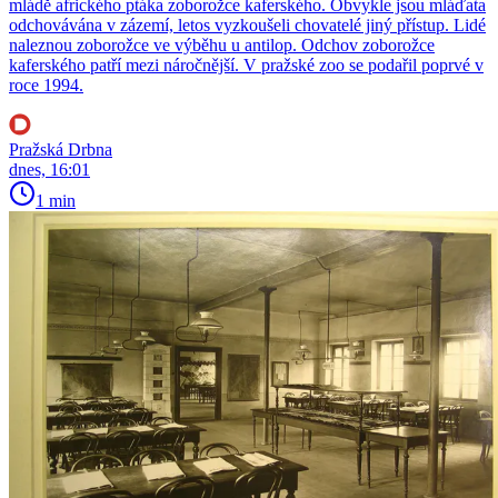
mládě afrického ptáka zoborožce kaferského. Obvykle jsou mláďata
odchovávána v zázemí, letos vyzkoušeli chovatelé jiný přístup. Lidé
naleznou zoborožce ve výběhu u antilop. Odchov zoborožce
kaferského patří mezi náročnější. V pražské zoo se podařil poprvé v
roce 1994.
Pražská Drbna
dnes, 16:01
1 min