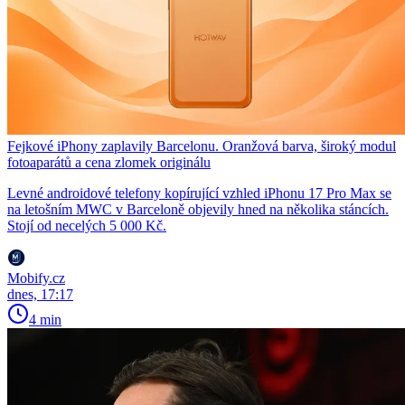
Fejkové iPhony zaplavily Barcelonu. Oranžová barva, široký modul
fotoaparátů a cena zlomek originálu
Levné androidové telefony kopírující vzhled iPhonu 17 Pro Max se
na letošním MWC v Barceloně objevily hned na několika stáncích.
Stojí od necelých 5 000 Kč.
Mobify.cz
dnes, 17:17
4 min