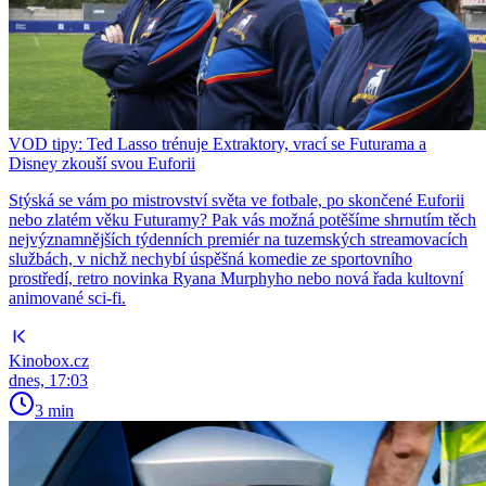
VOD tipy: Ted Lasso trénuje Extraktory, vrací se Futurama a
Disney zkouší svou Euforii
Stýská se vám po mistrovství světa ve fotbale, po skončené Euforii
nebo zlatém věku Futuramy? Pak vás možná potěšíme shrnutím těch
nejvýznamnějších týdenních premiér na tuzemských streamovacích
službách, v nichž nechybí úspěšná komedie ze sportovního
prostředí, retro novinka Ryana Murphyho nebo nová řada kultovní
animované sci-fi.
Kinobox.cz
dnes, 17:03
3 min