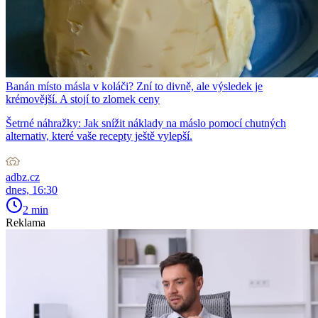
Banán místo másla v koláči? Zní to divně, ale výsledek je
krémovější. A stojí to zlomek ceny
Šetrné náhražky: Jak snížit náklady na máslo pomocí chutných
alternativ, které vaše recepty ještě vylepší.
adbz.cz
dnes, 16:30
2 min
Reklama