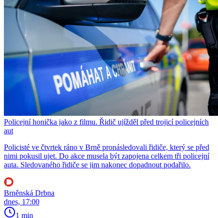
Policejní honička jako z filmu. Řidič ujížděl před trojicí policejních
aut
Policisté ve čtvrtek ráno v Brně pronásledovali řidiče, který se před
nimi pokusil ujet. Do akce musela být zapojena celkem tři policejní
auta. Sledovaného řidiče se jim nakonec dopadnout podařilo.
Brněnská Drbna
dnes, 17:00
1 min