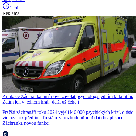
1 min
Reklama
Aplikace Záchranka umí nově zavolat psychologa jedním kliknutím.
Zatím jen v jednom kraji, další už čekají
Pražští záchranáři roku 2024 vyjeli k 6 000 psychických krizí, o tisíc
víc než rok předtím. To stálo za rozhodnutím přidat do aplikace
Záchranka novou funkci.