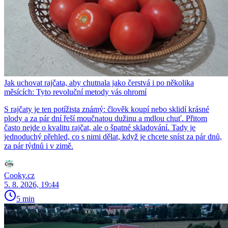
Jak uchovat rajčata, aby chutnala jako čerstvá i po několika
měsících: Tyto revoluční metody vás ohromí
S rajčaty je ten potížista známý: člověk koupí nebo sklidí krásné
plody a za pár dní řeší moučnatou dužinu a mdlou chuť. Přitom
často nejde o kvalitu rajčat, ale o špatné skladování. Tady je
jednoduchý přehled, co s nimi dělat, když je chcete sníst za pár dnů,
za pár týdnů i v zimě.
Cooky.cz
5. 8. 2026, 19:44
5 min