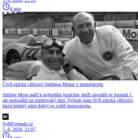
5. 8. 2026, 21:23
4 min
Čtyři epická vítězství Stirlinga Mosse v motorsportu
Stirling Moss patří k nejlepším jezdcům, kteří závodili ve formuli 1,
ale nedosáhli na mistrovský titul. Vybrali jsme čtyři epická vítězství,
která britský pilot dobyl ve světě motorsportu.
SvětFormule.cz
5. 8. 2026, 21:07
3 min