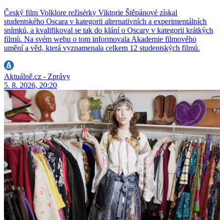
Český film Volklore režisérky Viktorie Štěpánové získal
studentského Oscara v kategorii alternativních a experimentálních
snímků, a kvalifikoval se tak do klání o Oscary v kategorii krátkých
filmů. Na svém webu o tom informovala Akademie filmového
umění a věd, která vyznamenala celkem 12 studentských filmů.
Aktuálně.cz - Zprávy
5. 8. 2026, 20:20