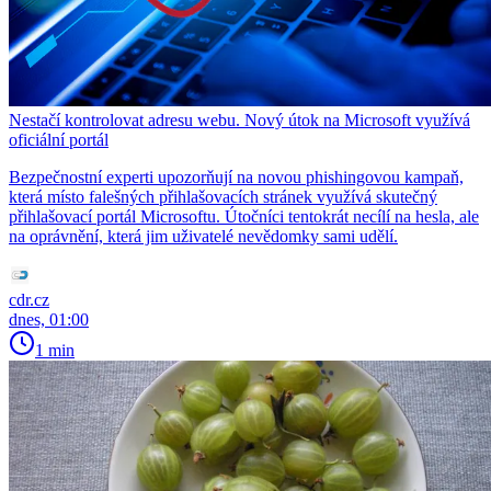
Nestačí kontrolovat adresu webu. Nový útok na Microsoft využívá
oficiální portál
Bezpečnostní experti upozorňují na novou phishingovou kampaň,
která místo falešných přihlašovacích stránek využívá skutečný
přihlašovací portál Microsoftu. Útočníci tentokrát necílí na hesla, ale
na oprávnění, která jim uživatelé nevědomky sami udělí.
cdr.cz
dnes, 01:00
1 min