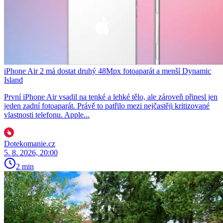
iPhone Air 2 má dostat druhý 48Mpx fotoaparát a menší Dynamic
Island
První iPhone Air vsadil na tenké a lehké tělo, ale zároveň přinesl jen
jeden zadní fotoaparát. Právě to patřilo mezi nejčastěji kritizované
vlastnosti telefonu. Apple...
Dotekomanie.cz
5. 8. 2026, 20:00
2 min