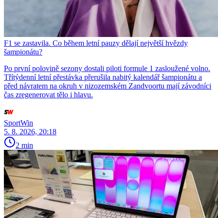
F1 se zastavila. Co během letní pauzy dělají největší hvězdy
šampionátu?
Po první polovině sezony dostali piloti formule 1 zasloužené volno.
Třítýdenní letní přestávka přerušila nabitý kalendář šampionátu a
před návratem na okruh v nizozemském Zandvoortu mají závodníci
čas zregenerovat tělo i hlavu.
SportWin
5. 8. 2026, 20:18
2 min