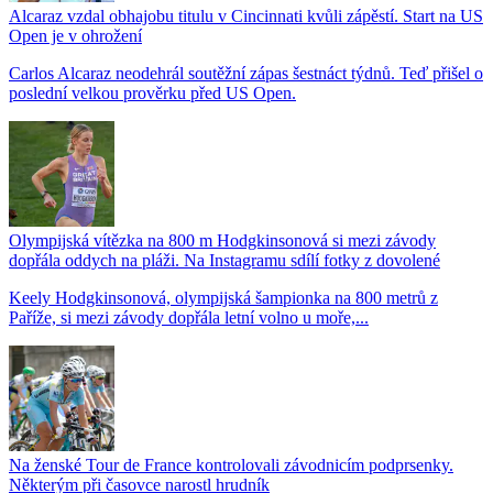
Alcaraz vzdal obhajobu titulu v Cincinnati kvůli zápěstí. Start na US
Open je v ohrožení
Carlos Alcaraz neodehrál soutěžní zápas šestnáct týdnů. Teď přišel o
poslední velkou prověrku před US Open.
Olympijská vítězka na 800 m Hodgkinsonová si mezi závody
dopřála oddych na pláži. Na Instagramu sdílí fotky z dovolené
Keely Hodgkinsonová, olympijská šampionka na 800 metrů z
Paříže, si mezi závody dopřála letní volno u moře,...
Na ženské Tour de France kontrolovali závodnicím podprsenky.
Některým při časovce narostl hrudník