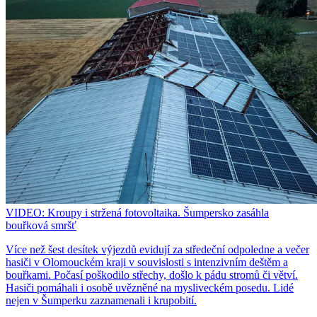
VIDEO: Kroupy i stržená fotovoltaika. Šumpersko zasáhla
bouřková smršť
Více než šest desítek výjezdů evidují za středeční odpoledne a večer
hasiči v Olomouckém kraji v souvislosti s intenzivním deštěm a
bouřkami. Počasí poškodilo střechy, došlo k pádu stromů či větví.
Hasiči pomáhali i osobě uvězněné na mysliveckém posedu. Lidé
nejen v Šumperku zaznamenali i krupobití.