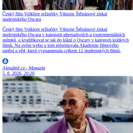
Český film Volklore režisérky Viktorie Štěpánové získal
studentského Oscara
Český film Volklore režisérky Viktorie Štěpánové získal
studentského Oscara v kategorii alternativních a experimentálních
snímků, a kvalifikoval se tak do klání o Oscary v kategorii krátkých
filmů. Na svém webu o tom informovala Akademie filmového
umění a věd, která vyznamenala celkem 12 studentských filmů.
Aktuálně.cz - Magazín
5. 8. 2026, 20:20