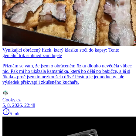
Vynikající obrácený řízek, který klasiku strčí do kapsy: Tento
geniální trik si ihned zamilujete
Přiznám se vám, že jsem o obráceném řízku dlouho nevěděla vůbec
nic. Pak mi ho ukázala kamarádka, která ho dělá po babičce, a já si
říkala - proč jsem to nezkoušela dřív? Postup je jednoduchý, ale
výsledek překvapí i zkušeného kuchaře.
Cooky.cz
5. 8. 2026, 22:48
5 min