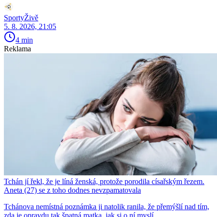
SportyŽivě
5. 8. 2026, 21:05
4 min
Reklama
Tchán jí řekl, že je líná ženská, protože porodila císařským řezem.
Aneta (27) se z toho dodnes nevzpamatovala
Tchánova nemístná poznámka ji natolik ranila, že přemýšlí nad tím,
zda je opravdu tak špatná matka, jak si o ní myslí.