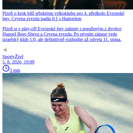
Plzeň o krok blíž srbskému velkoklubu pro 4. předkolo Evropské
ligy. Crvena zvezda padla 0:1 s Hapoelem
Plzeň si v play-off Evropské ligy zahraje s poraženým z dvojice
Hapoel Beer-Sheva a Crvena zvezda. Po prvním zápase vede
izraelský klub 1:0, ale definitivně rozhodne až odveta 11. srpna.
SportyŽivě
5. 8. 2026, 19:09
3 min