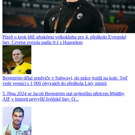
Plzeň o krok blíž srbskému velkoklubu pro 4. předkolo Evropské
ligy. Crvena zvezda padla 0:1 s Hapoelem
Bergström dělal sendviče v Subwayi, do práce jezdil na kole. Teď
vede vesnici s 1 000 obyvateli do předkola Ligy mistrů
5. října 2024 se Jacob Bergström stal nejlepším střelcem Mjällby
AIF v historii nejvyšší švédské ligy. O...