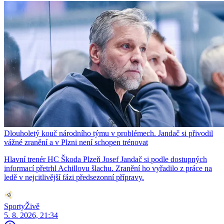
Dlouholetý kouč národního týmu v problémech. Jandač si přivodil
vážné zranění a v Plzni není schopen trénovat
Hlavní trenér HC Škoda Plzeň Josef Jandač si podle dostupných
informací přetrhl Achillovu šlachu. Zranění ho vyřadilo z práce na
ledě v nejcitlivější fázi předsezonní přípravy.
SportyŽivě
5. 8. 2026, 21:34