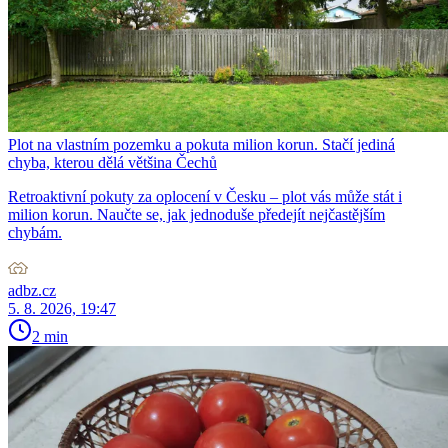
Plot na vlastním pozemku a pokuta milion korun. Stačí jediná
chyba, kterou dělá většina Čechů
Retroaktivní pokuty za oplocení v Česku – plot vás může stát i
milion korun. Naučte se, jak jednoduše předejít nejčastějším
chybám.
adbz.cz
5. 8. 2026, 19:47
2 min