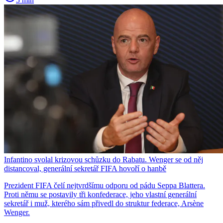
Infantino svolal krizovou schůzku do Rabatu. Wenger se od něj
distancoval, generální sekretář FIFA hovoří o hanbě
Prezident FIFA čelí nejtvrdšímu odporu od pádu Seppa Blattera.
Proti němu se postavily tři konfederace, jeho vlastní generální
sekretář i muž, kterého sám přivedl do struktur federace, Arsène
Wenger.