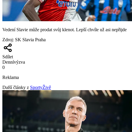
Vedení Slavie může prodat svůj klenot. Lepší chvíle už asi nepřijde
Zdroj
:
SK Slavia Praha
Sdílet
Denní
výzva
0
Reklama
Další články z
SportyŽivě