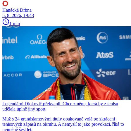
Hanácká Drbna
5. 8. 2026, 19:43
1 min
Legendární Djokovič překvapil. Chce změnu, která by z tenisu
udělala úplně jiný sport
Muž s 24 grandslamovými tituly opakovaně volá po zkrácení
tenisových zápasů na okruhu. A nemyslí to jako provokaci, říká to
nejméně šest let.