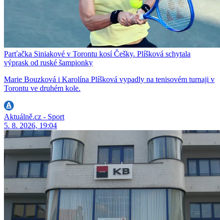
Parťačka Siniakové v Torontu kosí Češky. Plíšková schytala
výprask od ruské šampionky
Marie Bouzková i Karolína Plíšková vypadly na tenisovém turnaji v
Torontu ve druhém kole.
Aktuálně.cz - Sport
5. 8. 2026, 19:04