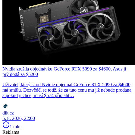
Nvidia zrušila objednávku GeForce RTX 5090 za $4600, Asus ji
prý dodá za $5200
Uživatel, který si od Nvidie objednal GeForce RTX 5090 za $4600,
má smůlu. Dozvěděl se totiž, že za tuto cenu mu již nebude prodána
a pokud ji chce, musí $574 připlatit…
diit.cz
5. 8. 2026, 22:00
1 min
Reklama