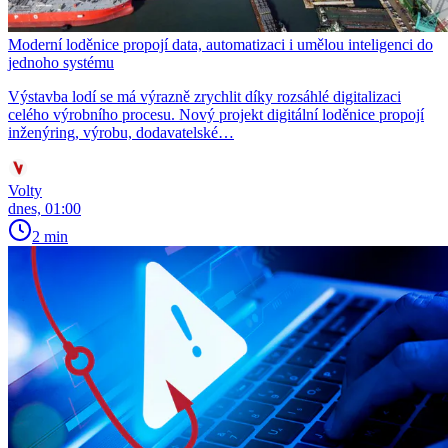
Moderní loděnice propojí data, automatizaci i umělou inteligenci do
jednoho systému
Výstavba lodí se má výrazně zrychlit díky rozsáhlé digitalizaci
celého výrobního procesu. Nový projekt digitální loděnice propojí
inženýring, výrobu, dodavatelské…
Volty
dnes, 01:00
2 min