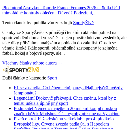
Před úterní časovkou Tour de France Femmes 2026 nařídila UCI
mimořádné kontroly oblečení. Důvod? Podezření,...
Tento článek byl publikován ze zdrojů
SportyŽivě
Články ze SportyŽivě.cz přinášejí čtenářům aktuální pohled na
sportovní dění doma i ve světě – nejen prostřednictvím výsledků, ale
také díky příběhům, analýzám a pohledu do zákulisí. Obsah se
věnuje široké škále sportů, přičemž silně zastoupený je zejména
fotbal, hokej a bojové sporty, ale...
Všechny články tohoto autora →
Další články z kategorie
Sport
F1 se zastavila. Co během letní pauzy dělají největší hvězdy
šampionátu?
Legendární Djokovič překvapil. Chce změnu, která by z
tenisu udělala úplně jiný sport
Podnikatel Němec s majetkem 20 miliard koupil norskou
značku běžek Madshus. Část výroby přesune na Vysočinu
Plzeň o krok blíž srbskému velkoklubu pro 4. předkolo
Evropské ligy. Crvena zvezda padla 0:1 s Hapoelem