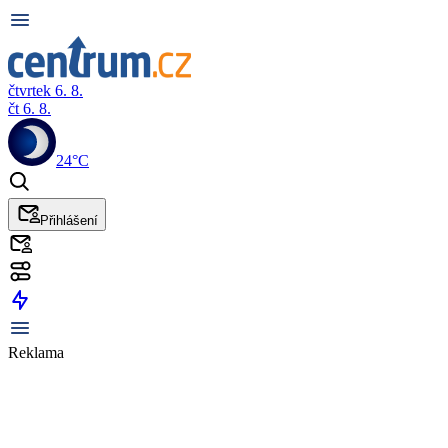
čtvrtek 6. 8.
čt 6. 8.
24°C
Přihlášení
Reklama