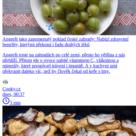
Angrešt jako zapomenutý poklad české zahrady: Nabízí zdravotní
benefity, kterými překoná i řadu drahých léků
Angrešt roste na zahradách po celé zemi, přesto ho většina z nás
přehlíží. Přitom jde o ovoce nabité vitaminem C, vlákninou a
minerály, které prospívají trávení i imunitě. A v kuchyni umí
překvapit daleko víc, než by člověk čekal od keře s trny.
Cooky.cz
dnes, 00:37
3 min