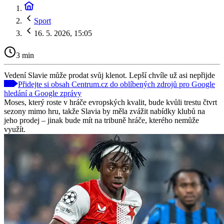
Sport
16. 5. 2026, 15:05
3 min
Vedení Slavie může prodat svůj klenot. Lepší chvíle už asi nepřijde
Přidejte si obsah Centrum.cz do oblíbených zdrojů pro Google
hledání a Google zprávy
Moses, který roste v hráče evropských kvalit, bude kvůli trestu čtvrt
sezony mimo hru, takže Slavia by měla zvážit nabídky klubů na
jeho prodej – jinak bude mít na tribuně hráče, kterého nemůže
využít.