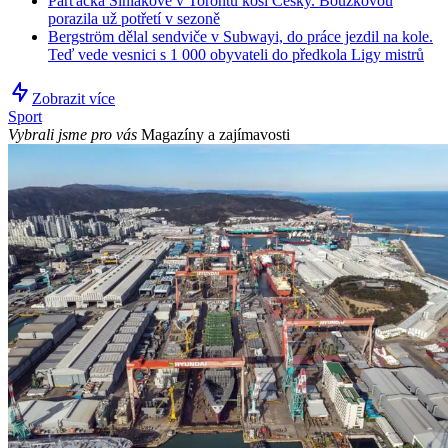
Parťačka Siniakové v Torontu kosí Češky. Bouzkovou
porazila už potřetí v sezoně
Bergström dělal sendviče v Subwayi, do práce jezdil na kole.
Teď vede vesnici s 1 000 obyvateli do předkola Ligy mistrů
Zobrazit více
Sport
Vybrali jsme pro vás
Magazíny a zajímavosti