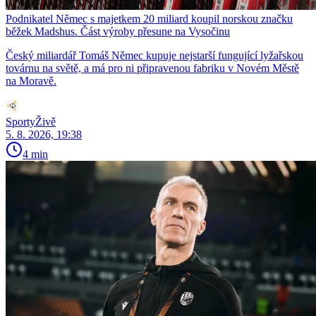
Podnikatel Němec s majetkem 20 miliard koupil norskou značku
běžek Madshus. Část výroby přesune na Vysočinu
Český miliardář Tomáš Němec kupuje nejstarší fungující lyžařskou
továrnu na světě, a má pro ni připravenou fabriku v Novém Městě
na Moravě.
SportyŽivě
5. 8. 2026, 19:38
4 min