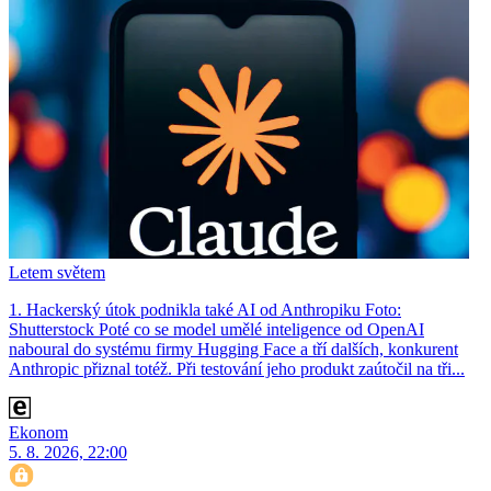
Letem světem
1. Hackerský útok podnikla také AI od Anthropiku Foto:
Shutterstock Poté co se model umělé inteligence od OpenAI
naboural do systému firmy Hugging Face a tří dalších, konkurent
Anthro­pic přiznal totéž. Při testování jeho produkt zaútočil na tři...
Ekonom
5. 8. 2026, 22:00