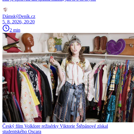
DámskýDeník.cz
5. 8. 2026, 20:20
2 min
Český film Volklore režisérky Viktorie Štěpánové získal
studentského Oscara