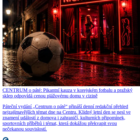
CENTRUM o páté: Pikantní kauza v korejském fotbalu a pražský
sklep odpovídá cenou plážovému domu v cizině
Páteční vydání „Centrum o páté“ přináší denní redakční přehled
nejzajímavějších témat dne na Centru. Klidný letní den se nesl ve
znamení událostí z domova i zahraničí, kulturních připomínek,
sportovních příběhů i témat, která dokážou překvapit svou
nečekanou souvislostí.