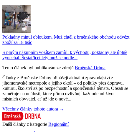
Pokladny minul obloukem. Muž chtěl z brněnského obchodu odvézt
zboží za 18 tisíc
S plným nákupním vozíkem zamířil k východu, pokladny ale úplně
vynechal. Šestatřicetiletý muž se podle...
Tento článek byl publikován ze zdrojů
Brněnská Drbna
Články z Brněnské Drbny přinášejí aktuální zpravodajství z
jihomoravské metropole a jejího okolí – od politiky přes dopravu,
kulturu, školství až po bezpečnostní a společenská témata. Obsah se
zaměřuje na události, které přímo ovlivňují každodenní život
místních obyvatel, ať už jde o nové...
Všechny články tohoto autora →
Další články z kategorie
Regionální