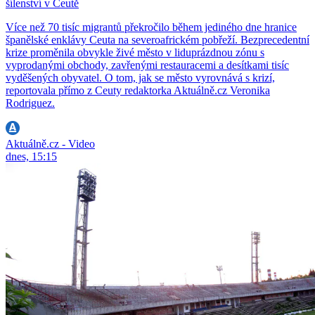
šílenství v Ceutě
Více než 70 tisíc migrantů překročilo během jediného dne hranice
španělské enklávy Ceuta na severoafrickém pobřeží. Bezprecedentní
krize proměnila obvykle živé město v liduprázdnou zónu s
vyprodanými obchody, zavřenými restauracemi a desítkami tisíc
vyděšených obyvatel. O tom, jak se město vyrovnává s krizí,
reportovala přímo z Ceuty redaktorka Aktuálně.cz Veronika
Rodriguez.
Aktuálně.cz - Video
dnes, 15:15