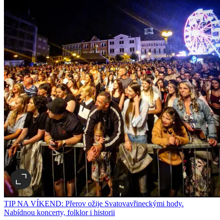
TIP NA VÍKEND: Přerov ožije Svatovavřineckými hody.
Nabídnou koncerty, folklor i historii