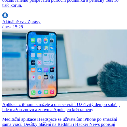
obžalovanému přispěvateli půlroční podmínku a peněžitý trest 10
tisíc korun.
Aktuálně.cz - Zprávy
dnes, 15:28
Aplikaci z iPhonu smažete a ona se vrátí. Už čtvrtý den po sobě ji
lidé mažou znovu a znovu a Apple jen krčí rameny
Meditační aplikace Headspace se uživatelům iPhone po smazání
sama vrací. Desítky hlášení na Redditu i Hacker News popisují