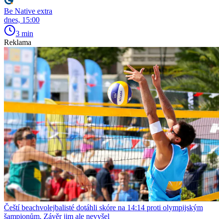
Be Native extra
dnes, 15:00
3 min
Reklama
Čeští beachvolejbalisté dotáhli skóre na 14:14 proti olympijským
šampionům. Závěr jim ale nevyšel