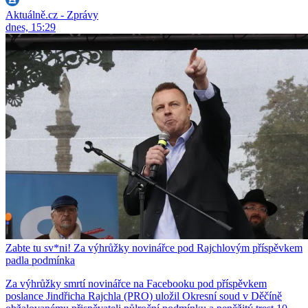
Aktuálně.cz - Zprávy
dnes, 15:29
Zabte tu sv*ni! Za výhrůžky novinářce pod Rajchlovým příspěvkem
padla podmínka
Za výhrůžky smrtí novinářce na Facebooku pod příspěvkem
poslance Jindřicha Rajchla (PRO) uložil Okresní soud v Děčíně