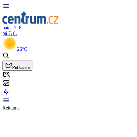
pátek 7. 8.
pá 7. 8.
26°C
Přihlášení
Reklama