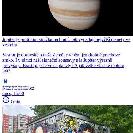
Jupiter je proti nim kulička na hraní. Jak vypadají největší planety ve
vesmíru
Vesmír je obrovský a naše Země je v něm jen drobné prachové
zrnko. I v rámci naší sluneční soustavy nás Jupiter výrazně
převyšuje. Existují ještě větší planety? A jak velké vlastně mohou
být?
NESPECHEJ.cz
dnes, 15:00
3 min