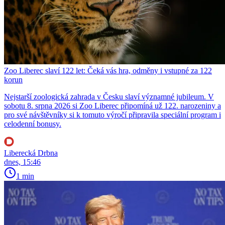
Zoo Liberec slaví 122 let: Čeká vás hra, odměny i vstupné za 122
korun
Nejstarší zoologická zahrada v Česku slaví významné jubileum. V
sobotu 8. srpna 2026 si Zoo Liberec připomíná už 122. narozeniny a
pro své návštěvníky si k tomuto výročí připravila speciální program i
celodenní bonusy.
Liberecká Drbna
dnes, 15:46
1 min