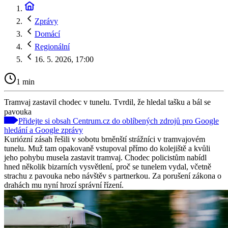
Zprávy
Domácí
Regionální
16. 5. 2026, 17:00
1 min
Tramvaj zastavil chodec v tunelu. Tvrdil, že hledal tašku a bál se
pavouka
Přidejte si obsah Centrum.cz do oblíbených zdrojů pro Google
hledání a Google zprávy
Kuriózní zásah řešili v sobotu brněnští strážníci v tramvajovém
tunelu. Muž tam opakovaně vstupoval přímo do kolejiště a kvůli
jeho pohybu musela zastavit tramvaj. Chodec policistům nabídl
hned několik bizarních vysvětlení, proč se tunelem vydal, včetně
strachu z pavouka nebo návštěv s partnerkou. Za porušení zákona o
drahách mu nyní hrozí správní řízení.