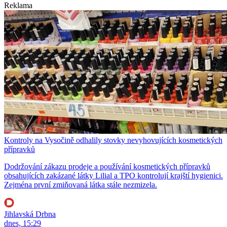
Reklama
Kontroly na Vysočině odhalily stovky nevyhovujících kosmetických
přípravků
Dodržování zákazu prodeje a používání kosmetických přípravků
obsahujících zakázané látky Lilial a TPO kontrolují krajští hygienici.
Zejména první zmiňovaná látka stále nezmizela.
Jihlavská Drbna
dnes, 15:29