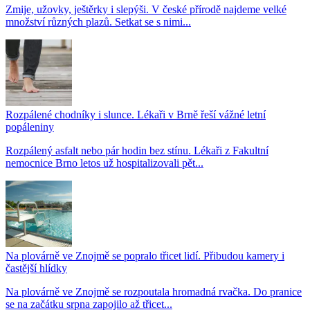
Zmije, užovky, ještěrky i slepýši. V české přírodě najdeme velké
množství různých plazů. Setkat se s nimi...
Rozpálené chodníky i slunce. Lékaři v Brně řeší vážné letní
popáleniny
Rozpálený asfalt nebo pár hodin bez stínu. Lékaři z Fakultní
nemocnice Brno letos už hospitalizovali pět...
Na plovárně ve Znojmě se popralo třicet lidí. Přibudou kamery i
častější hlídky
Na plovárně ve Znojmě se rozpoutala hromadná rvačka. Do pranice
se na začátku srpna zapojilo až třicet...