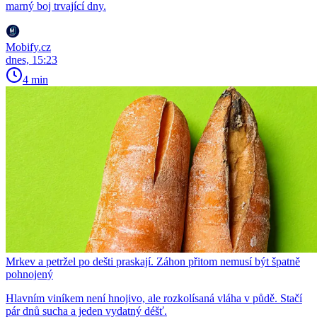
marný boj trvající dny.
Mobify.cz
dnes, 15:23
4 min
Mrkev a petržel po dešti praskají. Záhon přitom nemusí být špatně
pohnojený
Hlavním viníkem není hnojivo, ale rozkolísaná vláha v půdě. Stačí
pár dnů sucha a jeden vydatný déšť.