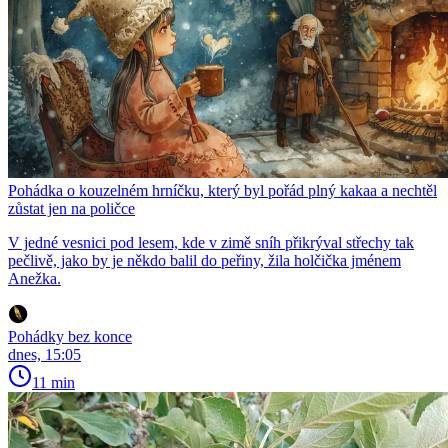
Pohádka o kouzelném hrníčku, který byl pořád plný kakaa a nechtěl
zůstat jen na poličce
V jedné vesnici pod lesem, kde v zimě sníh přikrýval střechy tak
pečlivě, jako by je někdo balil do peřiny, žila holčička jménem
Anežka.
Pohádky bez konce
dnes, 15:05
11 min