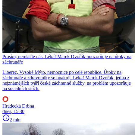
Prosím, nemlaťte nás. Lékař Marek Dvořák upozorňuje na útoky na
záchranáře
Liberec, Vysoké Mýto, nemocnice po celé republice. Útoky na
záchranáře a zdravotníky se opakují. Lékař Marek Dvořák, jedna z
nejznámějších tváří české záchranné služby, na problém upozorňuje
na sociálních sítích.
Hradecká Drbna
dnes, 15:30
2 min