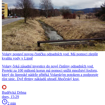
Volary postaví novou čističku odpadních vod. Má pomoci zlepšit
kvalitu vody v Lipně
Volary čeká zásadní investice do nové čistírny odpadních vod.
Projekt za 100 milionů korun má pomoci snížit množství fosforu,
který do lipenské nádrže přitéká Volarským potokem a podporuje
růst sinic. Dvě třetiny nákladů uhradí Jihočeský kraj.
Budějcká Drbna
dnes, 15:29
2 min