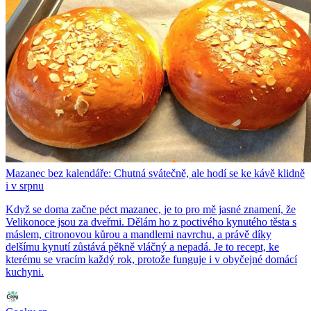
Mazanec bez kalendáře: Chutná svátečně, ale hodí se ke kávě klidně
i v srpnu
Když se doma začne péct mazanec, je to pro mě jasné znamení, že
Velikonoce jsou za dveřmi. Dělám ho z poctivého kynutého těsta s
máslem, citronovou kůrou a mandlemi navrchu, a právě díky
delšímu kynutí zůstává pěkně vláčný a nepadá. Je to recept, ke
kterému se vracím každý rok, protože funguje i v obyčejné domácí
kuchyni.