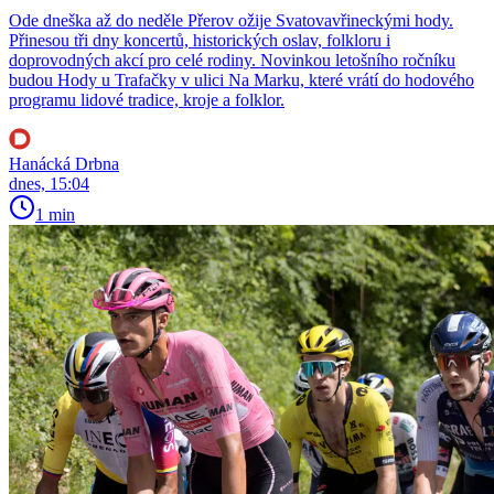
Ode dneška až do neděle Přerov ožije Svatovavřineckými hody.
Přinesou tři dny koncertů, historických oslav, folkloru i
doprovodných akcí pro celé rodiny. Novinkou letošního ročníku
budou Hody u Trafačky v ulici Na Marku, které vrátí do hodového
programu lidové tradice, kroje a folklor.
Hanácká Drbna
dnes, 15:04
1 min