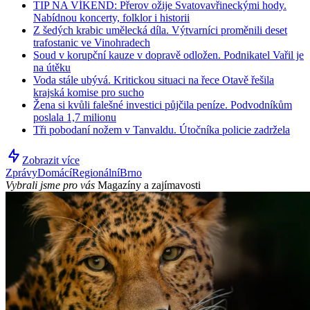
TIP NA VÍKEND: Přerov ožije Svatovavřineckými hody.
Nabídnou koncerty, folklor i historii
Z šedých krabic umělecká díla. Výtvarníci proměnili deset
trafostanic ve Vinohradech
Soud v korupční kauze v dopravě odložen. Podnikatel Vařil je
na útěku
Voda stále ubývá. Kritickou situaci na řece Otavě řešila
krajská komise pro sucho
Žena si kvůli falešné investici půjčila peníze. Podvodníkům
poslala 1,7 milionu
Tři pobodaní nožem v Tanvaldu. Útočníka policie zadržela
Zobrazit více
Zprávy
Domácí
Regionální
Brno
Vybrali jsme pro vás
Magazíny a zajímavosti