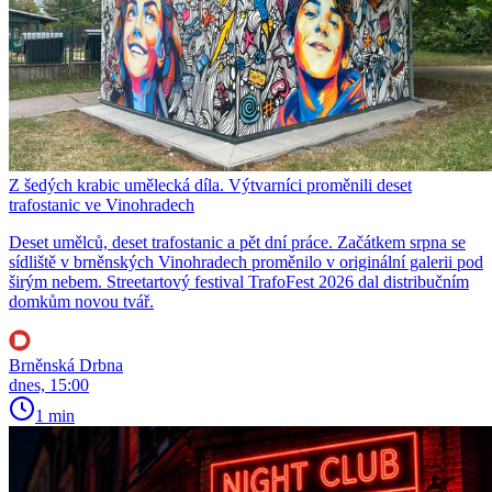
Z šedých krabic umělecká díla. Výtvarníci proměnili deset
trafostanic ve Vinohradech
Deset umělců, deset trafostanic a pět dní práce. Začátkem srpna se
sídliště v brněnských Vinohradech proměnilo v originální galerii pod
širým nebem. Streetartový festival TrafoFest 2026 dal distribučním
domkům novou tvář.
Brněnská Drbna
dnes, 15:00
1 min