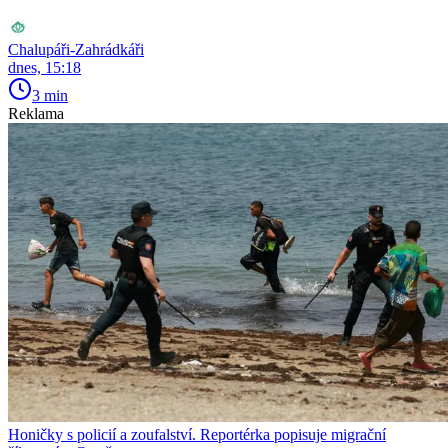
Chalupáři-Zahrádkáři
dnes, 15:18
3 min
Reklama
Honičky s policií a zoufalství. Reportérka popisuje migrační