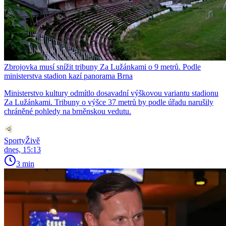
Zbrojovka musí snížit tribuny Za Lužánkami o 9 metrů. Podle
ministerstva stadion kazí panorama Brna
Ministerstvo kultury odmítlo dosavadní výškovou variantu stadionu
Za Lužánkami. Tribuny o výšce 37 metrů by podle úřadu narušily
chráněné pohledy na brněnskou vedutu.
SportyŽivě
dnes, 15:13
3 min