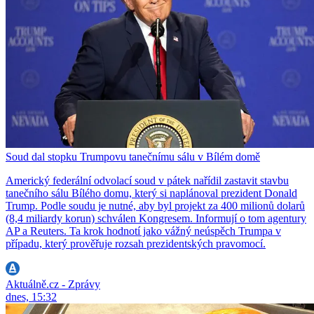
Soud dal stopku Trumpovu tanečnímu sálu v Bílém domě
Americký federální odvolací soud v pátek nařídil zastavit stavbu
tanečního sálu Bílého domu, který si naplánoval prezident Donald
Trump. Podle soudu je nutné, aby byl projekt za 400 milionů dolarů
(8,4 miliardy korun) schválen Kongresem. Informují o tom agentury
AP a Reuters. Ta krok hodnotí jako vážný neúspěch Trumpa v
případu, který prověřuje rozsah prezidentských pravomocí.
Aktuálně.cz - Zprávy
dnes, 15:32