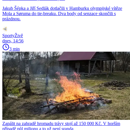
Jakub Šépka a Jiří Sedlák dotlačili v Hamburku olympijské vítěze
Mola a Søruma do tie-breaku. Dva body od senzace skončili s
prázdnou.
SportyŽivě
dnes, 14:56
3 min
Zapálit na zahradě hromadu trávy stojí až 150 000 Kč. V horším
případě půl milionu a to už není sranda