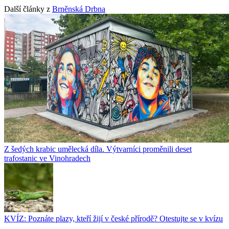
Další články z
Brněnská Drbna
Z šedých krabic umělecká díla. Výtvarníci proměnili deset
trafostanic ve Vinohradech
KVÍZ: Poznáte plazy, kteří žijí v české přírodě? Otestujte se v kvízu