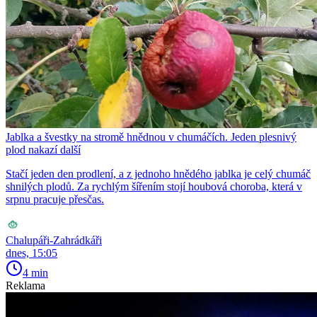
Jablka a švestky na stromě hnědnou v chumáčích. Jeden plesnivý
plod nakazí další
Stačí jeden den prodlení, a z jednoho hnědého jablka je celý chumáč
shnilých plodů. Za rychlým šířením stojí houbová choroba, která v
srpnu pracuje přesčas.
Chalupáři-Zahrádkáři
dnes, 15:05
4 min
Reklama