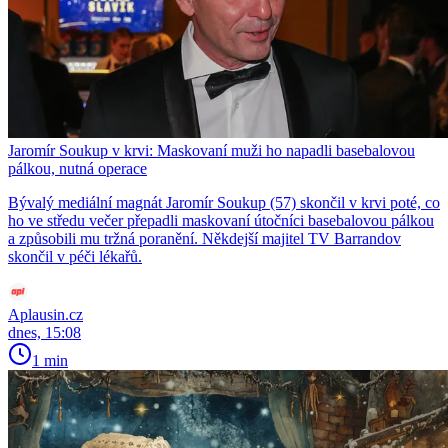
Jaromír Soukup v krvi: Maskovaní muži ho napadli basebalovou
pálkou, nutná operace
Bývalý mediální magnát Jaromír Soukup (57) skončil v krvi poté, co
ho ve středu večer přepadli maskovaní útočníci basebalovou pálkou
a způsobili mu tržná poranění. Někdejší majitel TV Barrandov
skončil v péči lékařů.
Aplausin.cz
dnes, 15:08
1 min