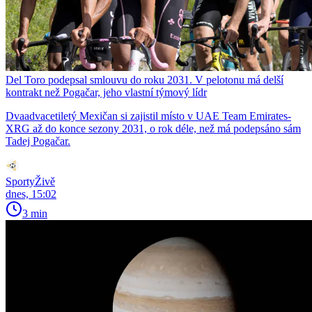
Del Toro podepsal smlouvu do roku 2031. V pelotonu má delší
kontrakt než Pogačar, jeho vlastní týmový lídr
Dvaadvacetiletý Mexičan si zajistil místo v UAE Team Emirates-
XRG až do konce sezony 2031, o rok déle, než má podepsáno sám
Tadej Pogačar.
SportyŽivě
dnes, 15:02
3 min