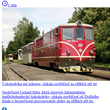
1 min
Úzkokolejka má zelenou, získala osvědčení na příštích pět let
Společnost Gepard Infra, která spravuje infrastrukturu
jindřichohradecké úzkokolejky, získala osvědčení od Drážního
úřadu o bezpečnosti provozovatele dráhy na příštích pět let.