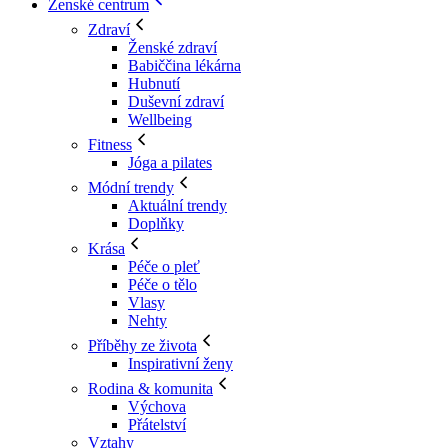
Ženské centrum
Zdraví
Ženské zdraví
Babiččina lékárna
Hubnutí
Duševní zdraví
Wellbeing
Fitness
Jóga a pilates
Módní trendy
Aktuální trendy
Doplňky
Krása
Péče o pleť
Péče o tělo
Vlasy
Nehty
Příběhy ze života
Inspirativní ženy
Rodina & komunita
Výchova
Přátelství
Vztahy