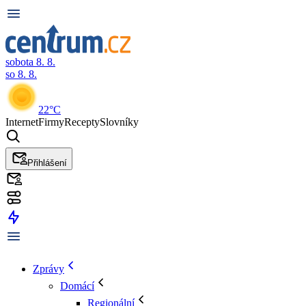
sobota 8. 8.
so 8. 8.
22°C
Internet
Firmy
Recepty
Slovníky
Přihlášení
Zprávy
Domácí
Regionální