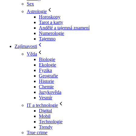
Sex
Astrologie
Horoskopy
Tarot a karty
Andělé a tajemná znamení
Numerologie
Tajemno
Zajímavosti
Věda
Biologie
Ekologie
Fyzika
Geografie
Historie
Chemie
Jazykověda
Vesmír
IT a technologie
Digital
Mobil
Technologie
Trendy
True crime