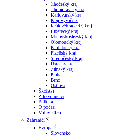
Jihočeský kraj
Jihomoravský kraj
Karlovarský kraj
Kraj Vysočina
Králověhradecký kraj
Liberecký kraj
Moravskoslezský kraj
Olomoucký kraj
Pardubický kraj
Plzeňský kraj
Středočeský kraj
Ústecký kraj
Zlínský kraj
Praha
Brno
Ostrava
Školství
Zdravotnictví
Politika
O počasí
Volby 2026
Zahraničí
Evropa
Slovensko