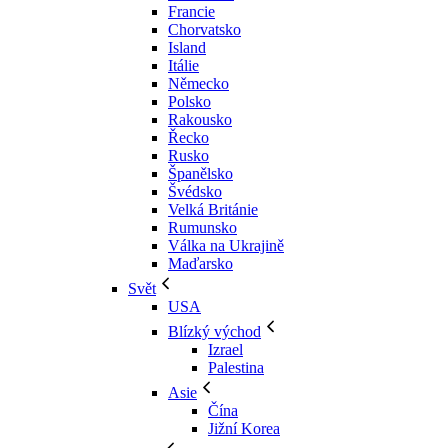
Francie
Chorvatsko
Island
Itálie
Německo
Polsko
Rakousko
Řecko
Rusko
Španělsko
Švédsko
Velká Británie
Rumunsko
Válka na Ukrajině
Maďarsko
Svět
USA
Blízký východ
Izrael
Palestina
Asie
Čína
Jižní Korea