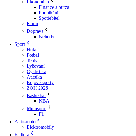
Ekonomika
Finance a burza
Podnikání
Spotřebitel
Krimi
Doprava
Nehody
Sport
Hokej
Fotbal
Tenis
Lyžování
Cyklistika
Atletika
Bojové sporty
ZOH 2026
Basketbal
NBA
Motosport
F1
Auto-moto
Elektromobily
Kultura