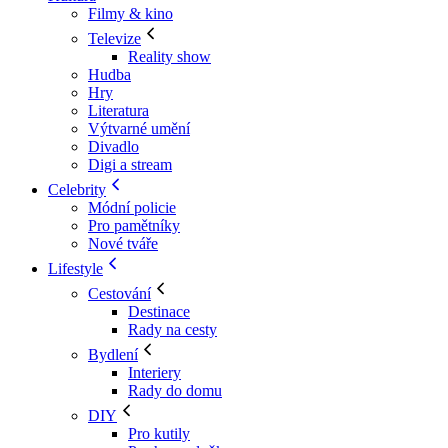
Filmy & kino
Televize
Reality show
Hudba
Hry
Literatura
Výtvarné umění
Divadlo
Digi a stream
Celebrity
Módní policie
Pro pamětníky
Nové tváře
Lifestyle
Cestování
Destinace
Rady na cesty
Bydlení
Interiery
Rady do domu
DIY
Pro kutily