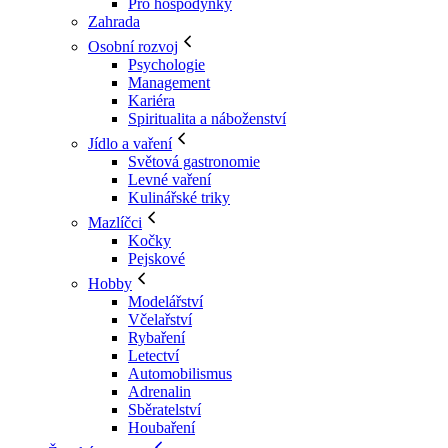
Pro hospodyňky
Zahrada
Osobní rozvoj
Psychologie
Management
Kariéra
Spiritualita a náboženství
Jídlo a vaření
Světová gastronomie
Levné vaření
Kulinářské triky
Mazlíčci
Kočky
Pejskové
Hobby
Modelářství
Včelařství
Rybaření
Letectví
Automobilismus
Adrenalin
Sběratelství
Houbaření