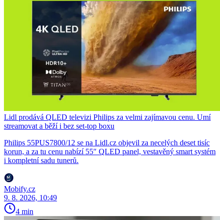
Lidl prodává QLED televizi Philips za velmi zajímavou cenu. Umí
streamovat a běží i bez set-top boxu
Philips 55PUS7800/12 se na Lidl.cz objevil za necelých deset tisíc
korun, a za tu cenu nabízí 55″ QLED panel, vestavěný smart systém
i kompletní sadu tunerů.
Mobify.cz
9. 8. 2026, 10:49
4 min