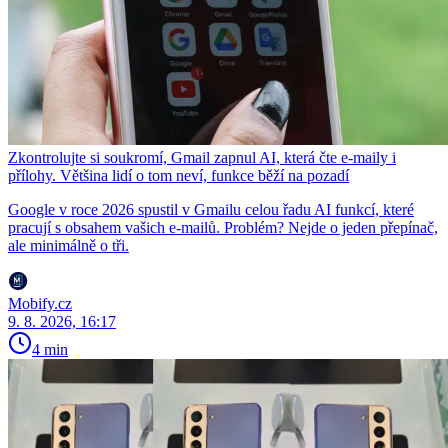
Zkontrolujte si soukromí, Gmail zapnul AI, která čte e-maily i
přílohy. Většina lidí o tom neví, funkce běží na pozadí
Google v roce 2026 spustil v Gmailu celou řadu AI funkcí, které
pracují s obsahem vašich e-mailů. Problém? Nejde o jeden přepínač,
ale minimálně o tři.
Mobify.cz
9. 8. 2026, 16:17
4 min