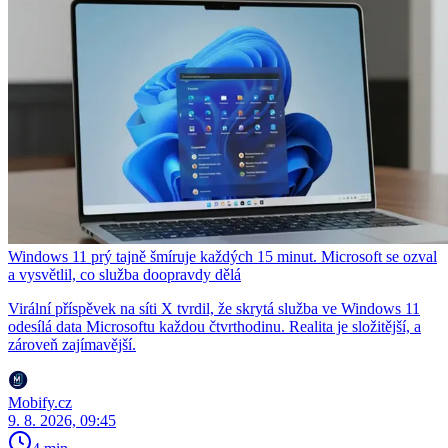
Windows 11 prý tajně šmíruje každých 15 minut. Microsoft se ozval
a vysvětlil, co služba doopravdy dělá
Virální příspěvek na síti X tvrdil, že skrytá služba ve Windows 11
odesílá data Microsoftu každou čtvrthodinu. Realita je složitější, a
zároveň zajímavější.
Mobify.cz
9. 8. 2026, 09:45