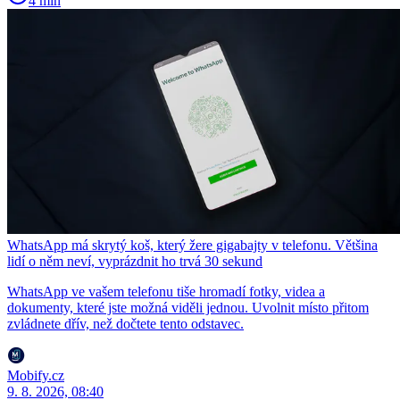
4 min
WhatsApp má skrytý koš, který žere gigabajty v telefonu. Většina
lidí o něm neví, vyprázdnit ho trvá 30 sekund
WhatsApp ve vašem telefonu tiše hromadí fotky, videa a
dokumenty, které jste možná viděli jednou. Uvolnit místo přitom
zvládnete dřív, než dočtete tento odstavec.
Mobify.cz
9. 8. 2026, 08:40