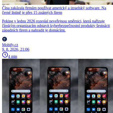
Čína zakázala firmám používat americký a izraelský software. Na
černé listině je přes 15 známých firem
Peking v lednu 2026 rozeslal neveřejnou směrnici, která nařizuje
čínským organizacím odstavit kyberbezpečnostní produkty šestnácti
západních firem a nahradit je domácími.
Mobify.cz
9. 8. 2026, 21:06
4 min