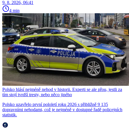
9. 8. 2026, 06:41
4 min
Polsko hlásí nejméně nehod v historii. Experti se ale přou, jestli za
tím stojí tvrdší tresty, nebo něco jiného
Polsko uzavřelo první pololetí roku 2026 s přibližně 9 135
dopravními nehodami, což je nejméně v dostupné řadě policejních
statistik.