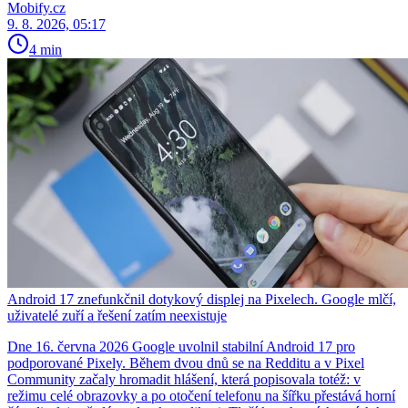
Mobify.cz
9. 8. 2026, 05:17
4 min
Android 17 znefunkčnil dotykový displej na Pixelech. Google mlčí,
uživatelé zuří a řešení zatím neexistuje
Dne 16. června 2026 Google uvolnil stabilní Android 17 pro
podporované Pixely. Během dvou dnů se na Redditu a v Pixel
Community začaly hromadit hlášení, která popisovala totéž: v
režimu celé obrazovky a po otočení telefonu na šířku přestává horní