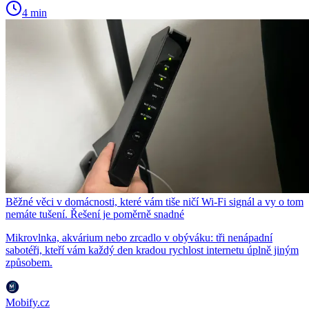
4 min
Běžné věci v domácnosti, které vám tiše ničí Wi-Fi signál a vy o tom
nemáte tušení. Řešení je poměrně snadné
Mikrovlnka, akvárium nebo zrcadlo v obýváku: tři nenápadní
sabotéři, kteří vám každý den kradou rychlost internetu úplně jiným
způsobem.
Mobify.cz