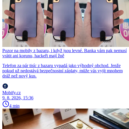
Pozor na mobily z bazaru, i když jsou levné. Banka vám pak nemusí
vrátit ani korunu, hackeři mají žně
Telefon za pár tisíc z bazaru vypadá jako výhodný obchod. Jenže
pokud už nedostává bezpečnostní záplaty, může vás vyjít mnohem
dráž než nový kus.
Mobify.cz
9. 8. 2026, 15:36
4 min