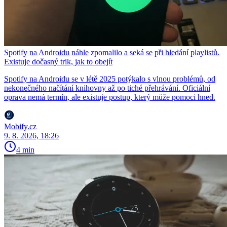
Spotify na Androidu náhle zpomalilo a seká se při hledání playlistů.
Existuje dočasný trik, jak to obejít
Spotify na Androidu se v létě 2025 potýkalo s vlnou problémů, od
nekonečného načítání knihovny až po tiché přehrávání. Oficiální
oprava nemá termín, ale existuje postup, který může pomoci hned.
Mobify.cz
9. 8. 2026, 18:26
4 min