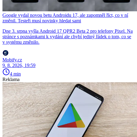
Google vydal novou betu Androidu 17, ale zapomněl říct, co v ní
změnil. Testeři musí novinky hledat sami
Dne 3. srpna vyšla Android 17 QPR2 Beta 2 pro telefony Pixel. Na
stránce s poznámkami k vydání ale chybí jediný řádek o tom, co se
v systému změnilo.
Mobify.cz
9. 8. 2026, 19:59
4 min
Reklama