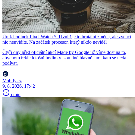
Únik hodinek Pixel Watch 5: Uvnitř je to brutální změna, ale zvenčí
nic neuvidíte. Na začátek procesor, který nikdo neviděl
Čtyři dny před oficiální akcí Made by Google už víme dost na to,
abychom řekli: letošní hodinky jsou jiné hlavně tam, kam se nedá
podívat.
Mobify.cz
9. 8. 2026, 17:42
5 min