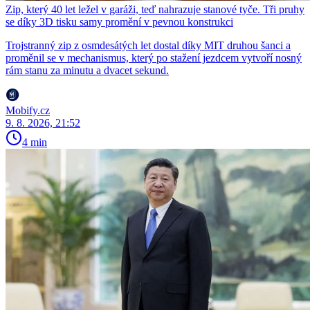
Zip, který 40 let ležel v garáži, teď nahrazuje stanové tyče. Tři pruhy
se díky 3D tisku samy promění v pevnou konstrukci
Trojstranný zip z osmdesátých let dostal díky MIT druhou šanci a
proměnil se v mechanismus, který po stažení jezdcem vytvoří nosný
rám stanu za minutu a dvacet sekund.
Mobify.cz
9. 8. 2026, 21:52
4 min