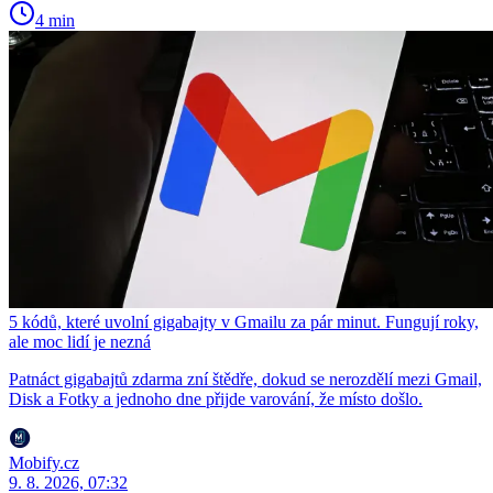
4 min
5 kódů, které uvolní gigabajty v Gmailu za pár minut. Fungují roky,
ale moc lidí je nezná
Patnáct gigabajtů zdarma zní štědře, dokud se nerozdělí mezi Gmail,
Disk a Fotky a jednoho dne přijde varování, že místo došlo.
Mobify.cz
9. 8. 2026, 07:32