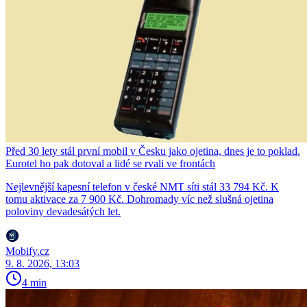
Před 30 lety stál první mobil v Česku jako ojetina, dnes je to poklad.
Eurotel ho pak dotoval a lidé se rvali ve frontách
Nejlevnější kapesní telefon v české NMT síti stál 33 794 Kč. K
tomu aktivace za 7 900 Kč. Dohromady víc než slušná ojetina
poloviny devadesátých let.
Mobify.cz
9. 8. 2026, 13:03
4 min