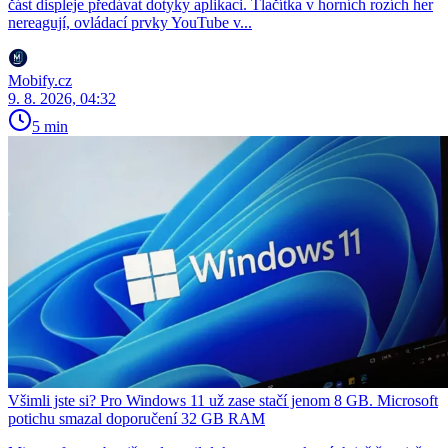
část displeje předávat dotyky aplikaci. Tlačítka v horních rozích her
nereagují, ovládací prvky YouTube v...
Mobify.cz
9. 8. 2026, 04:32
5 min
Všimli jste si? Pro Windows 11 už zase stačí jenom 8 GB. Microsoft
potichu smazal doporučení 32 GB RAM