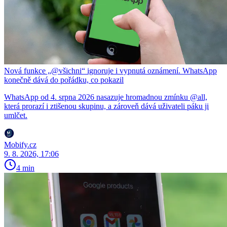
Nová funkce „@všichni“ ignoruje i vypnutá oznámení. WhatsApp
konečně dává do pořádku, co pokazil
WhatsApp od 4. srpna 2026 nasazuje hromadnou zmínku @all,
která prorazí i ztišenou skupinu, a zároveň dává uživateli páku ji
umlčet.
Mobify.cz
9. 8. 2026, 17:06
4 min