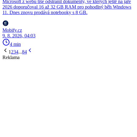
Microsoft z webu tiše odstranil dokumenty, ve kterých ještě na jaře
2026 doporučoval 16 až 32 GB RAM pro pohodlný běh Windows
11. Dnes znovu prodává notebooky s 8 GB.
Mobify.cz
9. 8. 2026, 04:03
4 min
1
2
3
4
...
84
Reklama