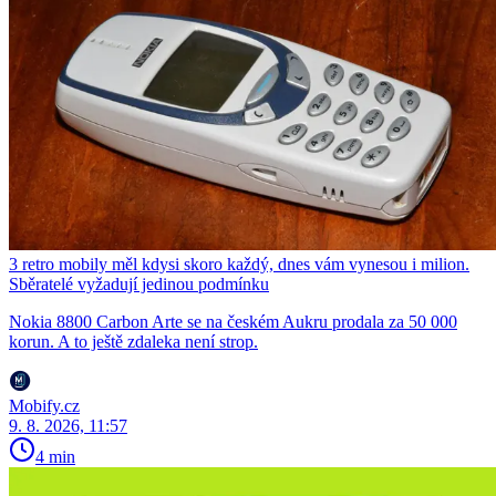
3 retro mobily měl kdysi skoro každý, dnes vám vynesou i milion.
Sběratelé vyžadují jedinou podmínku
Nokia 8800 Carbon Arte se na českém Aukru prodala za 50 000
korun. A to ještě zdaleka není strop.
Mobify.cz
9. 8. 2026, 11:57
4 min