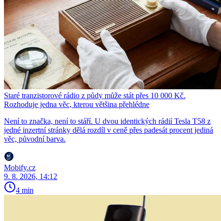
Staré tranzistorové rádio z půdy může stát přes 10 000 Kč.
Rozhoduje jedna věc, kterou většina přehlédne
Není to značka, není to stáří. U dvou identických rádií Tesla T58 z
jedné inzertní stránky dělá rozdíl v ceně přes padesát procent jediná
věc, původní barva.
Mobify.cz
9. 8. 2026, 14:12
4 min