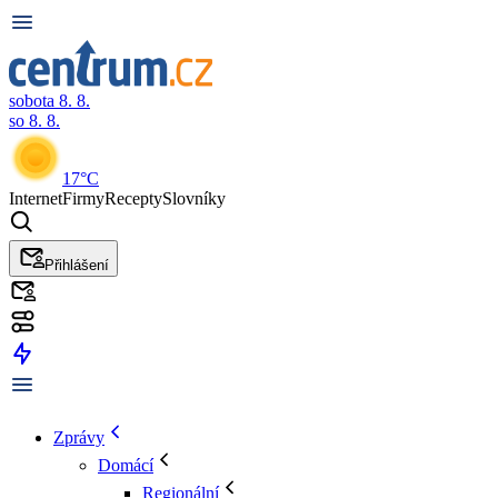
sobota 8. 8.
so 8. 8.
17°C
Internet
Firmy
Recepty
Slovníky
Přihlášení
Zprávy
Domácí
Regionální