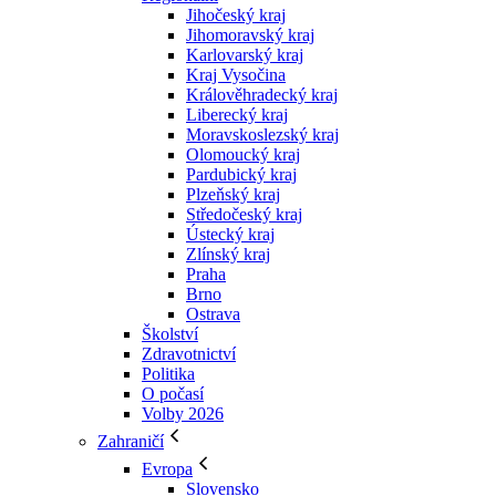
Jihočeský kraj
Jihomoravský kraj
Karlovarský kraj
Kraj Vysočina
Králověhradecký kraj
Liberecký kraj
Moravskoslezský kraj
Olomoucký kraj
Pardubický kraj
Plzeňský kraj
Středočeský kraj
Ústecký kraj
Zlínský kraj
Praha
Brno
Ostrava
Školství
Zdravotnictví
Politika
O počasí
Volby 2026
Zahraničí
Evropa
Slovensko