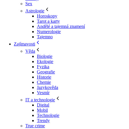
Sex
Astrologie
Horoskopy
Tarot a karty
Andělé a tajemná znamení
Numerologie
Tajemno
Zajímavosti
Věda
Biologie
Ekologie
Fyzika
Geografie
Historie
Chemie
Jazykověda
Vesmír
IT a technologie
Digital
Mobil
Technologie
Trendy
True crime