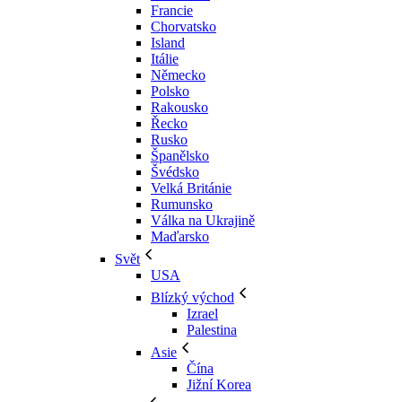
Francie
Chorvatsko
Island
Itálie
Německo
Polsko
Rakousko
Řecko
Rusko
Španělsko
Švédsko
Velká Británie
Rumunsko
Válka na Ukrajině
Maďarsko
Svět
USA
Blízký východ
Izrael
Palestina
Asie
Čína
Jižní Korea