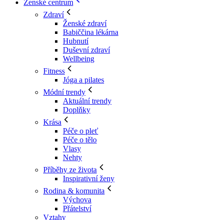
Ženské centrum
Zdraví
Ženské zdraví
Babiččina lékárna
Hubnutí
Duševní zdraví
Wellbeing
Fitness
Jóga a pilates
Módní trendy
Aktuální trendy
Doplňky
Krása
Péče o pleť
Péče o tělo
Vlasy
Nehty
Příběhy ze života
Inspirativní ženy
Rodina & komunita
Výchova
Přátelství
Vztahy