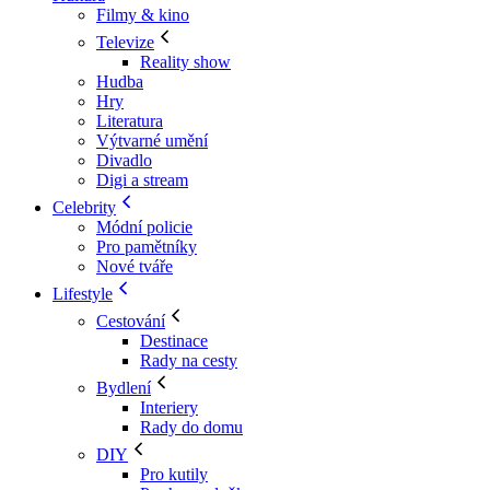
Filmy & kino
Televize
Reality show
Hudba
Hry
Literatura
Výtvarné umění
Divadlo
Digi a stream
Celebrity
Módní policie
Pro pamětníky
Nové tváře
Lifestyle
Cestování
Destinace
Rady na cesty
Bydlení
Interiery
Rady do domu
DIY
Pro kutily