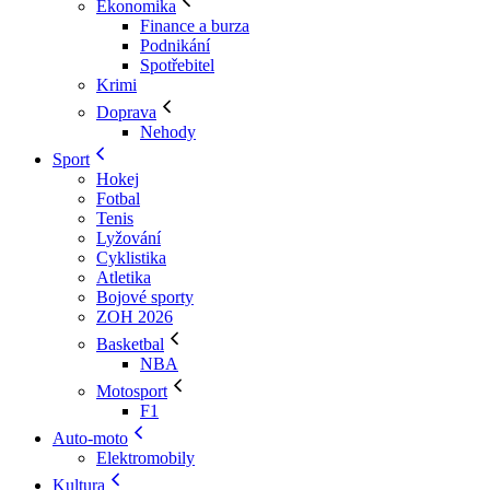
Ekonomika
Finance a burza
Podnikání
Spotřebitel
Krimi
Doprava
Nehody
Sport
Hokej
Fotbal
Tenis
Lyžování
Cyklistika
Atletika
Bojové sporty
ZOH 2026
Basketbal
NBA
Motosport
F1
Auto-moto
Elektromobily
Kultura