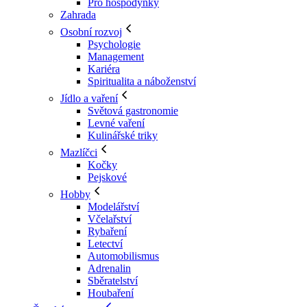
Pro hospodyňky
Zahrada
Osobní rozvoj
Psychologie
Management
Kariéra
Spiritualita a náboženství
Jídlo a vaření
Světová gastronomie
Levné vaření
Kulinářské triky
Mazlíčci
Kočky
Pejskové
Hobby
Modelářství
Včelařství
Rybaření
Letectví
Automobilismus
Adrenalin
Sběratelství
Houbaření